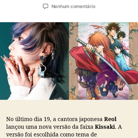
u
a
e
Nenhum comentário
t
t
m
o
a
“
r
d
K
d
e
i
o
p
s
p
u
s
o
b
a
s
l
k
t
i
i
c
”
a
:
ç
F
ã
a
o
i
x
a
No último dia 19, a cantora japonesa
Reol
d
lançou uma nova versão da faixa
Kissaki
. A
e
versão foi escolhida como tema de
R