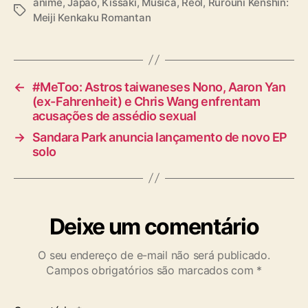
anime
,
Japão
,
Kissaki
,
Música
,
Reol
,
Rurouni Kenshin:
a
T
Meiji Kenkaku Romantan
n
a
”
g
s
←
#MeToo: Astros taiwaneses Nono, Aaron Yan
(ex-Fahrenheit) e Chris Wang enfrentam
acusações de assédio sexual
→
Sandara Park anuncia lançamento de novo EP
solo
Deixe um comentário
O seu endereço de e-mail não será publicado.
Campos obrigatórios são marcados com
*