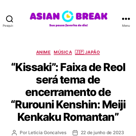
Pesquisar
Menu
A
S
I
A
C
ANIME
MÚSICA
🇯🇵 JAPÃO
N
a
“Kissaki”: Faixa de Reol
B
t
R
e
será tema de
E
g
A
o
encerramento de
K
r
i
“Rurouni Kenshin: Meiji
a
s
Kenkaku Romantan”
Por
Leticia Goncalves
22 de junho de 2023
A
D