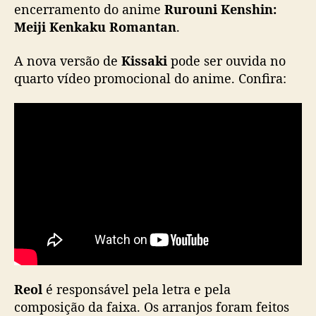
encerramento do anime
Rurouni Kenshin:
e
o
Meiji Kenkaku Romantan
.
l
s
A nova versão de
Kissaki
pode ser ouvida no
e
quarto vídeo promocional do anime. Confira:
r
á
t
e
m
a
d
e
e
n
c
e
r
Reol
é responsável pela letra e pela
r
a
composição da faixa. Os arranjos foram feitos