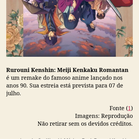
n
:
M
e
i
j
i
K
e
n
Rurouni Kenshin: Meiji Kenkaku Romantan
k
é um remake do famoso anime lançado nos
a
anos 90. Sua estreia está prevista para 07 de
k
julho.
u
R
Fonte (
1
)
o
m
Imagens: Reprodução
a
Não retirar sem os devidos créditos.
n
t