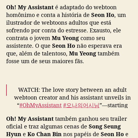
M
Oh! My Assistant
é adaptado do webtoon
y
homônimo e conta a história de
Seon Ho
, um
A
ilustrador de webtoons adultos que está
s
sofrendo por conta do estresse. Exausto, ele
s
contrata o jovem
Mu Yeong
como seu
i
assistente. O que
Seon Ho
não esperava era
s
t
que, além de talentoso,
Mu Yeong
também
a
fosse um de seus maiores fãs.
n
t
”
g
WATCH: The love story between an adult
a
webtoon creator and his assistant unveils in
n
“
#OhMyAssistant
#오나의어시님
”—starting
h
on December 1st.
a
Oh! My Assistant
também ganhou seu trailer
d
oficial e traz algumas cenas de
Song Seung
a
Starring Song Seung Hyun (former FT
Hyun
e
Ko Chan Bin
nos papéis de
t
Seon Ho
e
Island) and Ko Chan Bin. New episodes