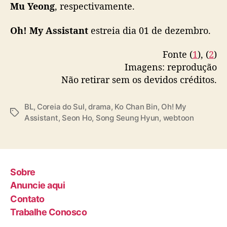
a
Mu Yeong
, respectivamente.
every Thursday and Friday at 11 AM GMT+8.
d
pic.twitter.com/9LUSOOzHwR
e
Oh! My Assistant
estreia dia 01 de dezembro.
e
— BL Update (@BLUPDATE2022)
November
s
Fonte (
1
), (
2
)
16, 2022
t
Imagens: reprodução
r
Não retirar sem os devidos créditos.
e
i
a
BL
,
Coreia do Sul
,
drama
,
Ko Chan Bin
,
Oh! My
T
Assistant
,
Seon Ho
,
Song Seung Hyun
,
webtoon
a
g
s
Sobre
Anuncie aqui
Contato
Trabalhe Conosco