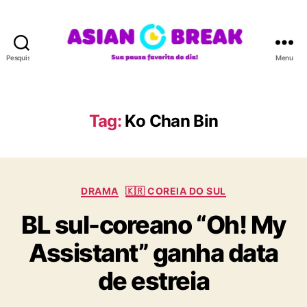
Pesquisar
Menu
A
S
I
A
Tag:
Ko Chan Bin
N
B
R
E
C
A
DRAMA
🇰🇷 COREIA DO SUL
a
K
BL sul-coreano “Oh! My
t
e
Assistant” ganha data
g
o
de estreia
r
i