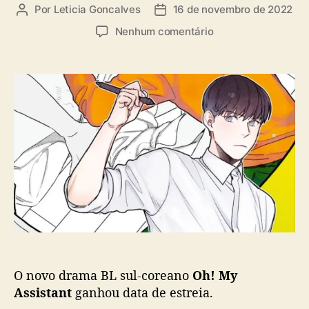
a
Por
Leticia Goncalves
16 de novembro de 2022
A
D
s
u
a
e
Nenhum comentário
t
t
m
o
a
B
r
d
L
d
e
s
o
p
u
p
u
l
o
b
-
s
l
c
t
i
o
c
r
a
e
ç
a
ã
n
o
o
“
O novo drama BL sul-coreano
Oh! My
O
h
Assistant
ganhou data de estreia.
!