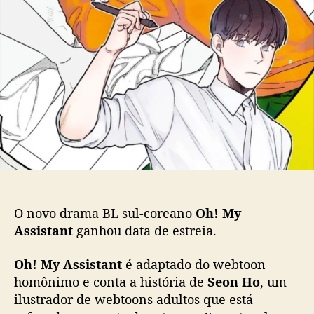
L
d
e
s
o
p
u
p
u
l
o
b
-
s
l
c
t
i
o
c
r
a
e
ç
a
ã
n
o
o
“
O
O novo drama BL sul-coreano
Oh! My
h
Assistant
ganhou data de estreia.
!
M
Oh! My Assistant
é adaptado do webtoon
y
homônimo e conta a história de
Seon Ho
, um
A
s
ilustrador de webtoons adultos que está
s