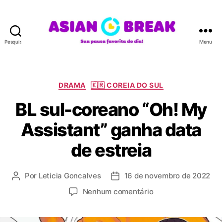
Pesquisar
Menu
A
S
I
A
C
DRAMA
🇰🇷 COREIA DO SUL
N
a
BL sul-coreano “Oh! My
B
t
R
e
Assistant” ganha data
E
g
A
o
de estreia
K
r
i
a
Por
Leticia Goncalves
16 de novembro de 2022
A
D
s
u
a
e
Nenhum comentário
t
t
m
o
a
B
r
d