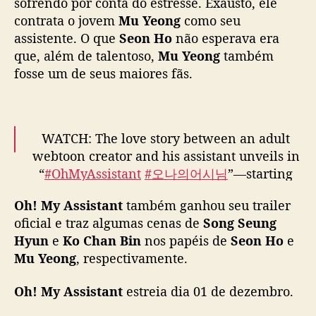
sofrendo por conta do estresse. Exausto, ele
i
contrata o jovem
Mu Yeong
como seu
s
assistente. O que
Seon Ho
não esperava era
t
que, além de talentoso,
Mu Yeong
também
a
fosse um de seus maiores fãs.
n
t
”
g
WATCH: The love story between an adult
a
n
webtoon creator and his assistant unveils in
h
“
#OhMyAssistant
#오나의어시님
”—starting
a
on December 1st.
d
Oh! My Assistant
também ganhou seu trailer
a
oficial e traz algumas cenas de
Song Seung
Starring Song Seung Hyun (former FT
t
Hyun
e
Ko Chan Bin
nos papéis de
Seon Ho
e
Island) and Ko Chan Bin. New episodes
a
Mu Yeong
, respectivamente.
every Thursday and Friday at 11 AM GMT+8.
d
e
pic.twitter.com/9LUSOOzHwR
Oh! My Assistant
estreia dia 01 de dezembro.
e
s
— BL Update (@BLUPDATE2022)
November