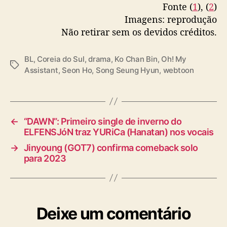
t
Fonte (
1
), (
2
)
16, 2022
r
Imagens: reprodução
e
Não retirar sem os devidos créditos.
i
a
BL
,
Coreia do Sul
,
drama
,
Ko Chan Bin
,
Oh! My
T
Assistant
,
Seon Ho
,
Song Seung Hyun
,
webtoon
a
g
s
←
“DAWN”: Primeiro single de inverno do
ELFENSJóN traz YURiCa (Hanatan) nos vocais
→
Jinyoung (GOT7) confirma comeback solo
para 2023
Deixe um comentário