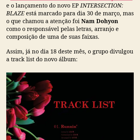
s
e o lançamento do novo EP
INTERSECTION:
i
BLAZE
está marcado para dia 30 de março, mas
t
o que chamou a atenção foi
Nam Dohyon
o
como o responsável pelas letras, arranjo e
r
composição de uma de suas faixas.
e
p
Assim, já no dia 18 deste mês, o grupo divulgou
r
a track list do novo álbum:
o
d
u
t
o
r
d
e
u
m
a
d