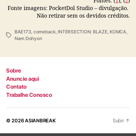
Fontes: (
1
), (
2
)
Fonte imagens: PocketDol Studio – divulgação.
Não retirar sem os devidos créditos.
BAE173
,
comeback
,
INTERSECTION: BLAZE
,
KOMCA
,
T
Nam Dohyon
a
g
s
Sobre
Anuncie aqui
Contato
Trabalhe Conosco
© 2026
ASIANBREAK
Subir
↑