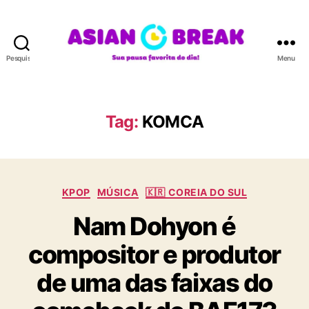
Pesquisar
Menu
A
S
I
A
Tag:
KOMCA
N
B
R
E
C
A
KPOP
MÚSICA
🇰🇷 COREIA DO SUL
a
K
Nam Dohyon é
t
e
compositor e produtor
g
o
de uma das faixas do
r
i