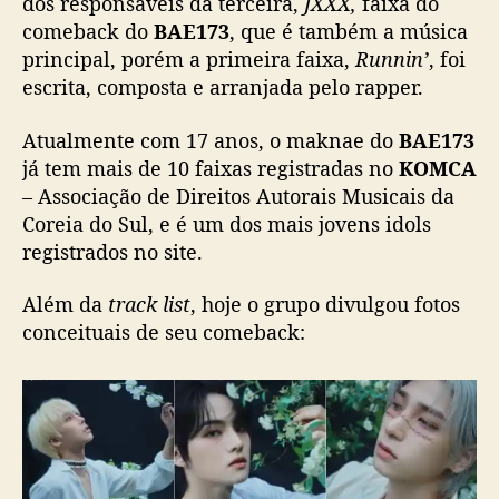
dos responsáveis da terceira,
JXXX,
faixa do
A
comeback do
BAE173
, que é também a música
E
principal, porém a primeira faixa,
Runnin’
, foi
1
escrita, composta e arranjada pelo rapper.
7
3
Atualmente com 17 anos, o maknae do
BAE173
já tem mais de 10 faixas registradas no
KOMCA
– Associação de Direitos Autorais Musicais da
Coreia do Sul, e é um dos mais jovens idols
registrados no site.
Além da
track list
, hoje o grupo divulgou fotos
conceituais de seu comeback: