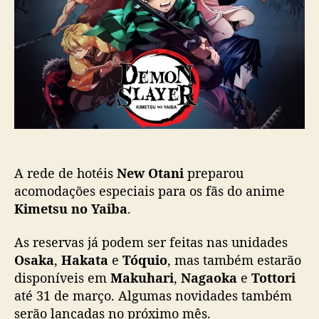
s
l
o
t
i
J
c
a
a
p
ç
ã
ã
o
o
t
e
m
s
u
A rede de hotéis
New Otani
preparou
í
acomodações especiais para os fãs do anime
t
Kimetsu no Yaiba
.
e
s
As reservas já podem ser feitas nas unidades
i
Osaka
,
Hakata
e
Tóquio
, mas também estarão
n
disponíveis em
Makuhari
,
Nagaoka
e
Tottori
s
até 31 de março. Algumas novidades também
p
i
serão lançadas no próximo mês.