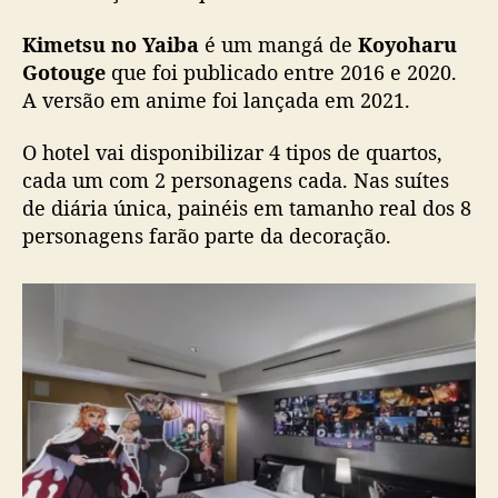
r
a
Kimetsu no Yaiba
é um mangá de
Koyoharu
d
Gotouge
que foi publicado entre 2016 e 2020.
a
A versão em anime foi lançada em 2021.
s
e
O hotel vai disponibilizar 4 tipos de quartos,
m
cada um com 2 personagens cada. Nas suítes
K
de diária única, painéis em tamanho real dos 8
i
m
personagens farão parte da decoração.
e
t
s
u
n
o
Y
a
i
b