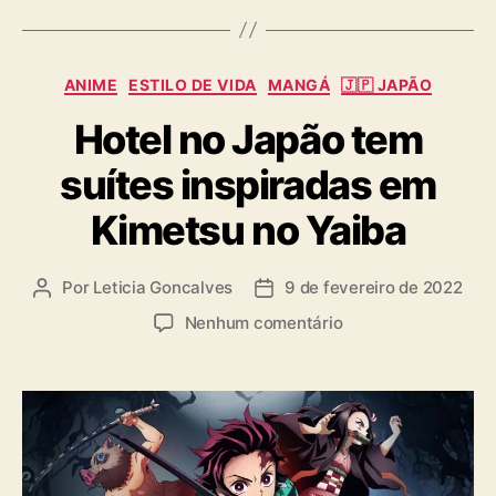
g
s
C
ANIME
ESTILO DE VIDA
MANGÁ
🇯🇵 JAPÃO
a
Hotel no Japão tem
t
e
suítes inspiradas em
g
o
Kimetsu no Yaiba
r
i
a
Por
Leticia Goncalves
9 de fevereiro de 2022
A
D
s
u
a
e
Nenhum comentário
t
t
m
o
a
H
r
d
o
d
e
t
o
p
e
p
u
l
o
b
n