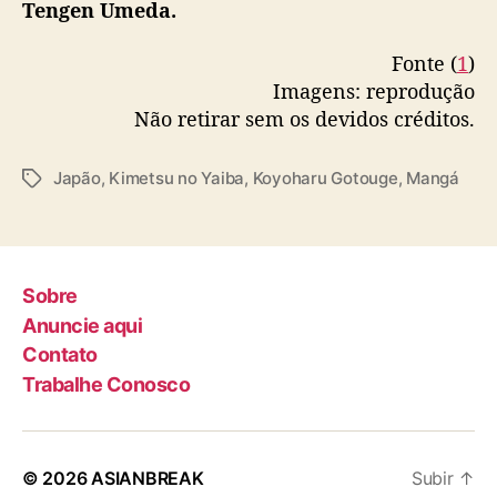
Tengen Umeda.
Fonte (
1
)
Imagens: reprodução
Não retirar sem os devidos créditos.
Japão
,
Kimetsu no Yaiba
,
Koyoharu Gotouge
,
Mangá
T
a
g
s
Sobre
Anuncie aqui
Contato
Trabalhe Conosco
© 2026
ASIANBREAK
Subir
↑