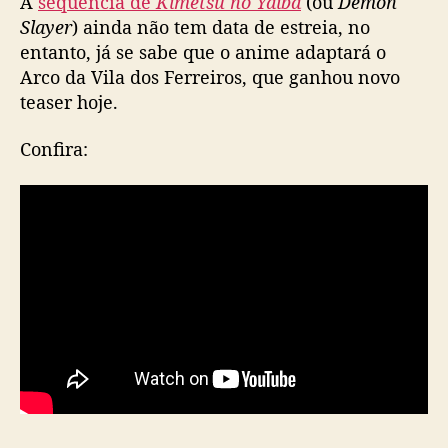
A
sequência de
Kimetsu no Yaiba
(ou
Demon
r
Slayer
) ainda não tem data de estreia, no
i
entanto, já se sabe que o anime adaptará o
m
Arco da Vila dos Ferreiros, que ganhou novo
e
teaser hoje.
i
r
Confira:
o
t
e
a
s
e
r
d
e
s
e
u
n
o