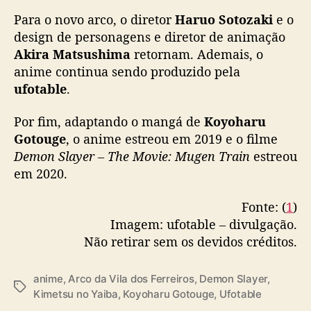
v
Para o novo arco, o diretor
Haruo Sotozaki
e o
o
design de personagens e diretor de animação
a
r
Akira Matsushima
retornam. Ademais, o
c
anime continua sendo produzido pela
o
ufotable
.
Por fim, adaptando o mangá de
Koyoharu
Gotouge
, o anime estreou em 2019 e o filme
Demon Slayer – The Movie: Mugen Train
estreou
em 2020.
Fonte: (
1
)
Imagem: ufotable – divulgação.
Não retirar sem os devidos créditos.
anime
,
Arco da Vila dos Ferreiros
,
Demon Slayer
,
T
Kimetsu no Yaiba
,
Koyoharu Gotouge
,
Ufotable
a