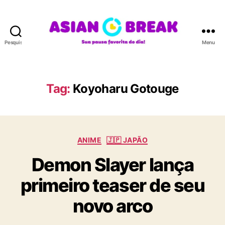
Pesquisar
Menu
A
S
I
A
Tag:
Koyoharu Gotouge
N
B
R
E
C
A
ANIME
🇯🇵 JAPÃO
a
K
Demon Slayer lança
t
e
primeiro teaser de seu
g
o
novo arco
r
i