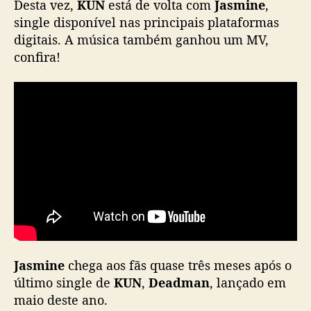
Desta vez,
KUN
está de volta com
Jasmine
,
J
single disponível nas principais plataformas
a
digitais. A música também ganhou um MV,
s
confira!
m
i
n
e
”
Jasmine
chega aos fãs quase três meses após o
último single de
KUN
,
Deadman
, lançado em
maio deste ano.