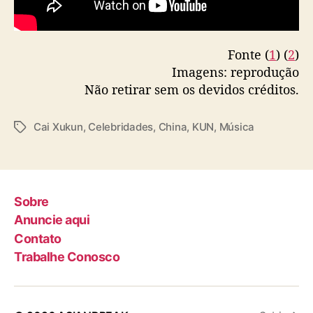
Fonte (
1
) (
2
)
Imagens: reprodução
Não retirar sem os devidos créditos.
Cai Xukun
,
Celebridades
,
China
,
KUN
,
Música
T
a
g
s
Sobre
Anuncie aqui
Contato
Trabalhe Conosco