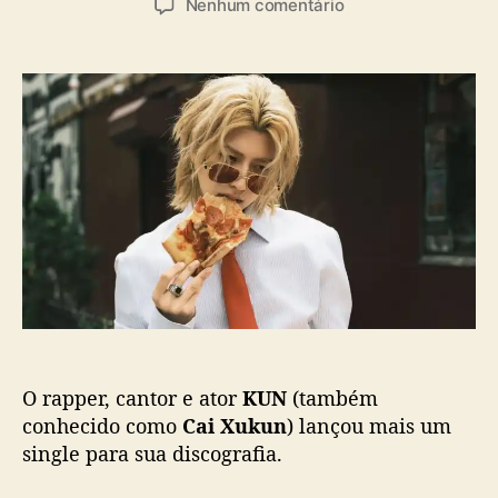
a
e
Nenhum comentário
t
t
s
m
o
a
K
r
d
U
d
e
N
o
p
l
p
u
a
o
b
n
s
l
ç
t
i
a
c
n
a
o
ç
v
ã
o
o
s
i
O rapper, cantor e ator
KUN
(também
n
g
conhecido como
Cai Xukun
) lançou mais um
l
single para sua discografia.
e
“