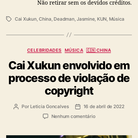
Não retirar sem os devidos créditos.
Cai Xukun
,
China
,
Deadman
,
Jasmine
,
KUN
,
Música
T
a
g
s
C
CELEBRIDADES
MÚSICA
🇨🇳 CHINA
a
Cai Xukun envolvido em
t
e
processo de violação de
g
o
copyright
r
i
a
Por
Leticia Goncalves
16 de abril de 2022
A
D
s
u
a
e
Nenhum comentário
t
t
m
o
a
C
r
d
a