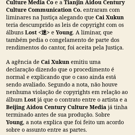
Culture Media Co
e a
Tianjin Aidou Century
c
Culture Communication Co.
entraram com
e
s
liminares na Justiça alegando que
Cai Xukun
s
teria descumprido as leis de copyright com os
o
álbuns
Lost <迷>
e
Young
. A liminar, que
d
também pedia o congelamento de parte dos
e
rendimentos do cantor, foi aceita pela Justiça.
v
i
A agência de
Cai Xukun
emitiu uma
o
declaração dizendo que o procedimento é
l
a
normal e explicando que o caso ainda está
ç
sendo avaliado. Segundo a nota, não houve
ã
nenhuma violação de copyrights em relação ao
o
álbum
Lost
já que o contrato entre o artista e a
d
Beijing Aidou Century Culture Media
já tinha
e
terminado antes de sua produção. Sobre
c
Young
, a nota explica que foi feito um acordo
o
p
sobre o assunto entre as partes.