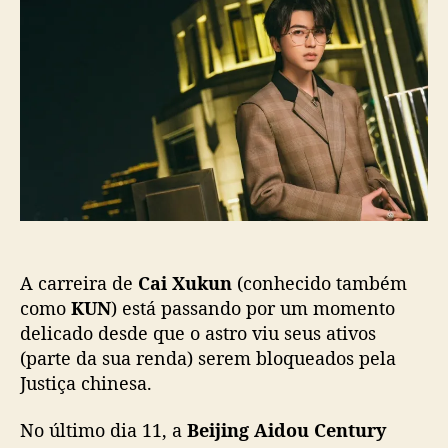
d
e
i
o
p
X
p
u
u
o
b
k
s
l
u
t
i
n
c
e
a
n
ç
v
ã
o
o
l
v
A carreira de
Cai Xukun
(conhecido também
i
d
como
KUN
) está passando por um momento
o
delicado desde que o astro viu seus ativos
e
(parte da sua renda) serem bloqueados pela
m
Justiça chinesa.
p
r
No último dia 11, a
Beijing Aidou Century
o