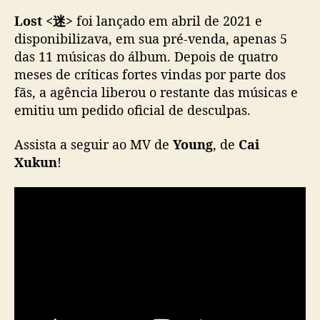
y
r
Lost <迷>
foi lançado em abril de 2021 e
i
disponibilizava, em sua pré-venda, apenas 5
g
das 11 músicas do álbum. Depois de quatro
h
meses de críticas fortes vindas por parte dos
t
fãs, a agência liberou o restante das músicas e
emitiu um pedido oficial de desculpas.
Assista a seguir ao MV de
Young
, de
Cai
Xukun
!