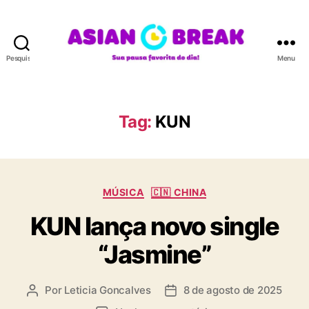
Pesquisar
Menu
A
S
I
A
Tag:
KUN
N
B
R
E
C
A
MÚSICA
🇨🇳 CHINA
a
K
KUN lança novo single
t
e
“Jasmine”
g
o
r
Por
Leticia Goncalves
8 de agosto de 2025
A
D
i
u
a