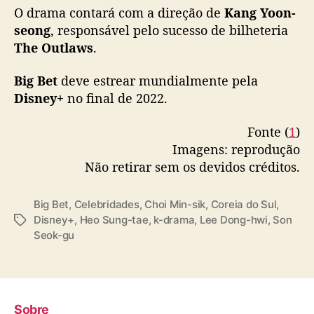
-
O drama contará com a direção de
Kang Yoon-
d
seong
, responsável pelo sucesso de bilheteria
r
The Outlaws
.
a
m
Big Bet
deve estrear mundialmente pela
a
Disney+
no final de 2022.
Fonte (
1
)
Imagens: reprodução
Não retirar sem os devidos créditos.
Big Bet
,
Celebridades
,
Choi Min-sik
,
Coreia do Sul
,
Disney+
,
Heo Sung-tae
,
k-drama
,
Lee Dong-hwi
,
Son
T
Seok-gu
a
g
s
Sobre