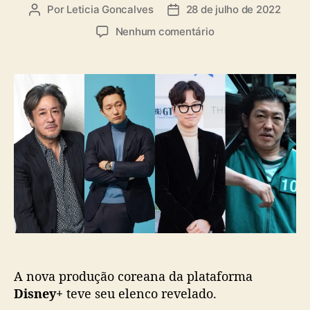
a
Por
Leticia Goncalves
28 de julho de 2022
A
D
s
u
a
e
Nenhum comentário
t
t
m
o
a
“
r
d
B
d
e
i
o
p
g
p
u
B
o
b
e
s
l
t
t
i
”
c
:
a
D
ç
i
ã
s
o
n
e
A nova produção coreana da plataforma
y
+
Disney+
teve seu elenco revelado.
c