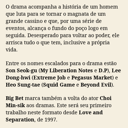
o
O drama acompanha a história de um homem
n
que luta para se tornar o magnata de um
f
grande cassino e que, por uma série de
i
eventos, alcança o fundo do poço logo em
r
seguida. Desesperado para voltar ao poder, ele
m
arrisca tudo o que tem, inclusive a própria
a
e
vida.
l
e
Entre os nomes escalados para o drama estão
n
Son Seok-gu
(
My Liberation Notes
e
D.P
),
Lee
c
Dong-hwi
(
Extreme Job
e
Pegasus Market
) e
o
Heo Sung-tae
(
Squid Game
e
Beyond Evil
).
d
e
Big Bet
marca também a volta do ator
Choi
n
Min-sik
aos dramas. Este será seu primeiro
o
v
trabalho neste formato desde
Love and
o
Separation
, de 1997.
k