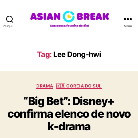
Pesquisar
Menu
A
S
I
A
Tag:
Lee Dong-hwi
N
B
R
E
C
A
DRAMA
🇰🇷 COREIA DO SUL
a
K
“Big Bet”: Disney+
t
e
confirma elenco de novo
g
o
k-drama
r
i