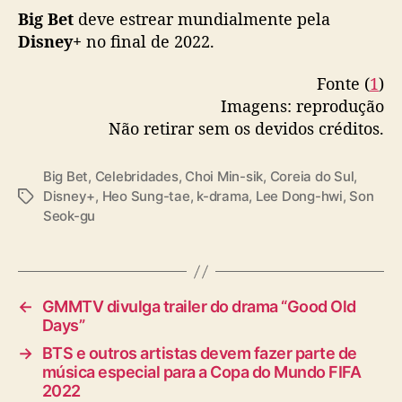
a
Big Bet
deve estrear mundialmente pela
Disney+
no final de 2022.
Fonte (
1
)
Imagens: reprodução
Não retirar sem os devidos créditos.
Big Bet
,
Celebridades
,
Choi Min-sik
,
Coreia do Sul
,
Disney+
,
Heo Sung-tae
,
k-drama
,
Lee Dong-hwi
,
Son
T
Seok-gu
a
g
s
←
GMMTV divulga trailer do drama “Good Old
Days”
→
BTS e outros artistas devem fazer parte de
música especial para a Copa do Mundo FIFA
2022