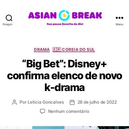
Pesquisar
Menu
A
S
I
A
C
DRAMA
🇰🇷 COREIA DO SUL
N
a
“Big Bet”: Disney+
B
t
R
e
confirma elenco de novo
E
g
A
o
k-drama
K
r
i
a
Por
Leticia Goncalves
28 de julho de 2022
A
D
s
u
a
e
Nenhum comentário
t
t
m
o
a
“
r
d