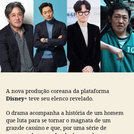
B
d
e
i
o
p
g
p
u
B
o
b
e
s
l
t
t
i
”
c
:
a
D
ç
i
ã
s
o
n
e
y
A nova produção coreana da plataforma
+
Disney+
teve seu elenco revelado.
c
o
O drama acompanha a história de um homem
n
que luta para se tornar o magnata de um
f
i
grande cassino e que, por uma série de
r