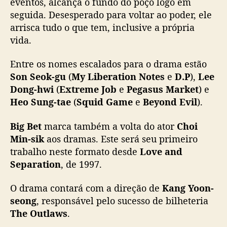
eventos, alcança o fundo do poço logo em
m
seguida. Desesperado para voltar ao poder, ele
a
arrisca tudo o que tem, inclusive a própria
e
vida.
l
e
Entre os nomes escalados para o drama estão
n
Son Seok-gu
(
My Liberation Notes
e
D.P
),
Lee
c
o
Dong-hwi
(
Extreme Job
e
Pegasus Market
) e
d
Heo Sung-tae
(
Squid Game
e
Beyond Evil
).
e
n
Big Bet
marca também a volta do ator
Choi
o
Min-sik
aos dramas. Este será seu primeiro
v
trabalho neste formato desde
Love and
o
Separation
, de 1997.
k
-
O drama contará com a direção de
Kang Yoon-
d
r
seong
, responsável pelo sucesso de bilheteria
a
The Outlaws
.
m