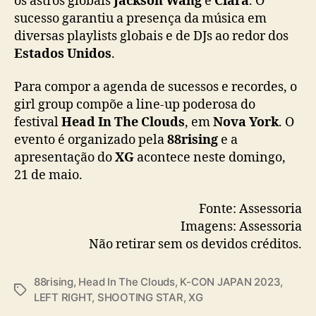
os astros globais
Jackson Wang
e
Ciara
. O
sucesso garantiu a presença da música em
diversas playlists globais e de DJs ao redor dos
Estados Unidos
.
Para compor a agenda de sucessos e recordes, o
girl group compõe a line-up poderosa do
festival
Head In The Clouds
, em
Nova York
. O
evento é organizado pela
88rising
e a
apresentação do
XG
acontece neste domingo,
21 de maio.
Fonte: Assessoria
Imagens: Assessoria
Não retirar sem os devidos créditos.
88rising
,
Head In The Clouds
,
K-CON JAPAN 2023
,
T
LEFT RIGHT
,
SHOOTING STAR
,
XG
a