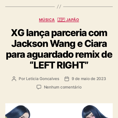
g
s
C
MÚSICA
🇯🇵 JAPÃO
a
XG lança parceria com
t
e
Jackson Wang e Ciara
g
o
para aguardado remix de
r
i
“LEFT RIGHT”
a
s
Por
Leticia Goncalves
9 de maio de 2023
A
D
u
a
e
Nenhum comentário
t
t
m
o
a
X
r
d
G
d
e
l
o
p
a