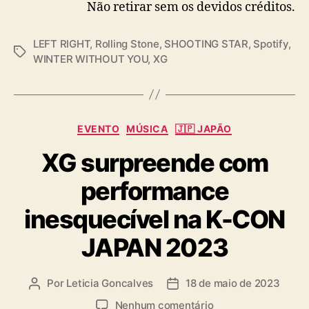
Não retirar sem os devidos créditos.
LEFT RIGHT
,
Rolling Stone
,
SHOOTING STAR
,
Spotify
,
T
WINTER WITHOUT YOU
,
XG
a
g
s
C
EVENTO
MÚSICA
🇯🇵 JAPÃO
a
XG surpreende com
t
e
performance
g
o
inesquecível na K-CON
r
i
JAPAN 2023
a
s
Por
Leticia Goncalves
18 de maio de 2023
A
D
u
a
e
Nenhum comentário