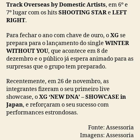
Track Overseas by Domestic Artists
, em 6º e
d
7º lugar com os hits
SHOOTING STAR
e
LEFT
a
R
RIGHT
.
o
l
Para fechar o ano com chave de ouro, o
XG
se
l
prepara para o lançamento do single
WINTER
i
WITHOUT YOU
, que acontece em 8 de
n
dezembro e o público já espera animado para as
g
surpresas que o grupo tem preparado.
S
t
Recentemente, em 26 de novembro, as
o
n
integrantes fizeram o seu primeiro live
e
showcase, o
XG ‘NEW DNA’ – SHOWCASE in
Japan
, e reforçaram o seu sucesso com
performances estrondosas.
Fonte: Assessoria
Imagens: Assessoria