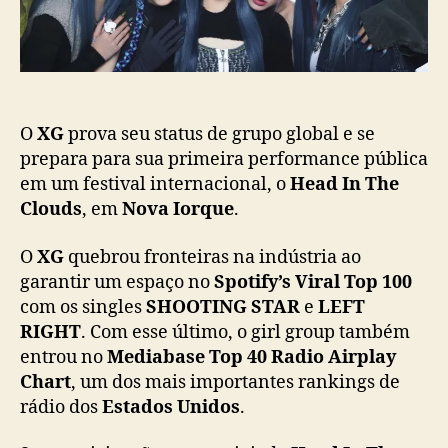
l
a
i
ç
n
ã
e
o
-
u
p
O
XG
prova seu status de grupo global e se
d
prepara para sua primeira performance pública
o
em um festival internacional, o
Head In The
f
Clouds
, em
Nova Iorque
.
e
s
O
XG
quebrou fronteiras na indústria ao
t
garantir um espaço no
Spotify’s Viral Top 100
i
com os singles
SHOOTING STAR
e
LEFT
v
RIGHT
. Com esse último, o girl group também
a
l
entrou no
Mediabase Top 40 Radio Airplay
“
Chart
, um dos mais importantes rankings de
H
rádio dos
Estados Unidos
.
e
a