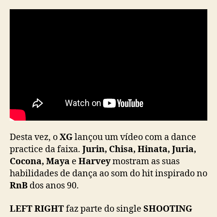
c
e
d
e
“
L
E
F
T
R
I
G
Desta vez, o
XG
lançou um vídeo com a dance
H
T
practice da faixa.
Jurin, Chisa, Hinata, Juria,
”
Cocona, Maya
e
Harvey
mostram as suas
habilidades de dança ao som do hit inspirado no
RnB
dos anos 90.
LEFT RIGHT
faz parte do single
SHOOTING