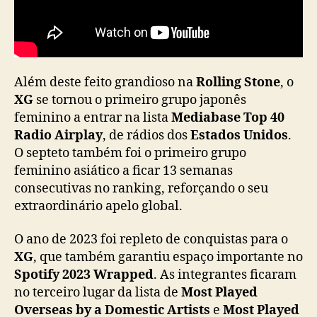
m
e
l
h
o
r
Além deste feito grandioso na
Rolling Stone
, o
e
XG
se tornou o primeiro grupo japonês
s
feminino a entrar na lista
Mediabase Top 40
m
Radio Airplay
, de rádios dos
Estados Unidos
.
ú
O septeto também foi o primeiro grupo
s
feminino asiático a ficar 13 semanas
i
consecutivas no ranking, reforçando o seu
c
extraordinário apelo global.
a
s
d
O ano de 2023 foi repleto de conquistas para o
e
XG
, que também garantiu espaço importante no
2
Spotify 2023 Wrapped
. As integrantes ficaram
0
no terceiro lugar da lista de
Most Played
2
Overseas by a Domestic Artists
e
Most Played
3