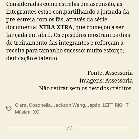
Consideradas como estrelas em ascensão, as
”
integrantes estão compartilhando a jornada da
pré-estreia com os fãs, através da série
documental
XTRA XTRA
, que começou a ser
lançada em abril. Os episódios mostram os dias
de treinamento das integrantes e reforçam a
receita para tamanho sucesso: muito esforço,
dedicação e talento.
Fonte: Assessoria
Imagens: Assessoria
Não retirar sem os devidos créditos.
Ciara
,
Coachella
,
Jackson Wang
,
Japão
,
LEFT RIGHT
,
T
Música
,
XG
a
g
s