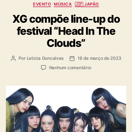
C
EVENTO
MÚSICA
🇯🇵 JAPÃO
a
XG compõe line-up do
t
e
festival “Head In The
g
o
Clouds”
r
i
a
Por
Leticia Goncalves
16 de março de 2023
A
D
s
u
a
e
Nenhum comentário
t
t
m
o
a
X
r
d
G
d
e
c
o
p
o
p
u
m
o
b
p
s
l
õ
t
i
e
c