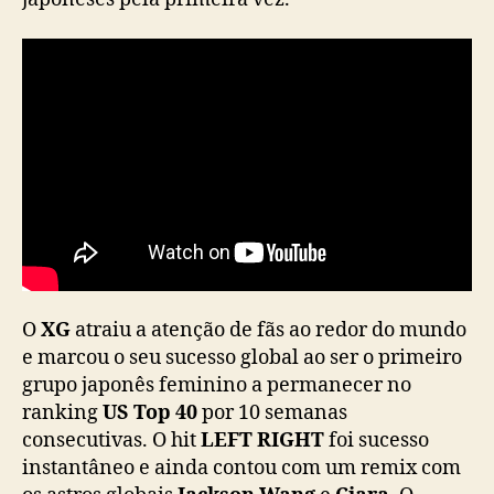
K
-
C
O
N
J
A
P
A
N
2
0
2
O
XG
atraiu a atenção de fãs ao redor do mundo
3
e marcou o seu sucesso global ao ser o primeiro
grupo japonês feminino a permanecer no
ranking
US Top 40
por 10 semanas
consecutivas. O hit
LEFT RIGHT
foi sucesso
instantâneo e ainda contou com um remix com