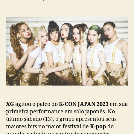
t
t
m
o
a
X
r
d
G
d
e
s
o
p
u
p
u
r
o
b
p
s
l
r
t
i
e
c
e
a
n
ç
d
ã
e
o
c
o
m
XG
agitou o palco do
K-CON JAPAN 2023
em sua
p
primeira performance em solo japonês. No
e
último sábado (13), o grupo apresentou seus
r
maiores hits no maior festival de
K-pop
do
f