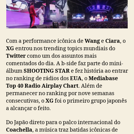
n
W
a
n
g
e
Com a performance icônica de
Wang
e
Ciara
, o
C
i
XG
entrou nos trending topics mundiais do
a
Twitter
como um dos assuntos mais
r
comentados do dia. A b-side faz parte do mini-
a
álbum
SHOOTING STAR
e fez história ao entrar
p
no ranking de rádios dos
EUA
, o
Mediabase
a
Top 40 Radio Airplay Chart
. Além de
r
permanecer no ranking por nove semanas
a
consecutivas, o
XG
foi o primeiro grupo japonês
a
g
a alcançar o feito.
u
a
Do Japão direto para o palco internacional do
r
Coachella
, a música traz batidas icônicas de
d