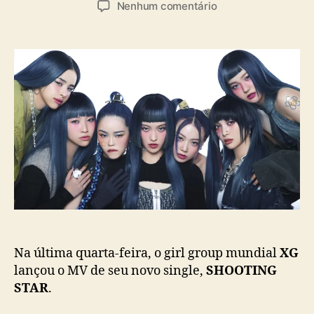
a
e
Nenhum comentário
t
t
s
m
o
a
X
r
d
G
d
e
l
o
p
a
p
u
n
o
b
ç
s
l
a
t
i
n
c
o
a
v
ç
o
ã
s
o
i
n
g
Na última quarta-feira, o girl group mundial
XG
l
lançou o MV de seu novo single,
SHOOTING
e
STAR
.
,
“