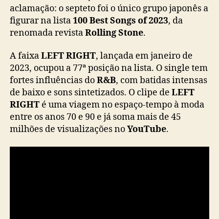
j
aclamação: o septeto foi o único grupo japonês a
a
figurar na lista
100 Best Songs of 2023
, da
p
renomada revista
Rolling Stone
.
o
n
A faixa
LEFT RIGHT
, lançada em janeiro de
ê
2023, ocupou a 77ª posição na lista. O single tem
s
fortes influências do
R&B
, com batidas intensas
n
de baixo e sons sintetizados. O clipe de
a
LEFT
l
RIGHT
é uma viagem no espaço-tempo à moda
i
entre os anos 70 e 90 e já soma mais de 45
s
milhões de visualizações no
YouTube
.
t
a
d
a
s
1
0
0