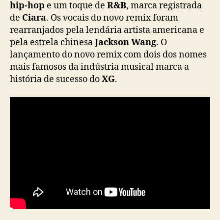
hip-hop
e um toque de
R&B
, marca registrada
a
de
Ciara
. Os vocais do novo remix foram
d
rearranjados pela lendária artista americana e
o
pela estrela chinesa
Jackson Wang
. O
r
e
lançamento do novo remix com dois dos nomes
m
mais famosos da indústria musical marca a
i
história de sucesso do
XG
.
x
d
e
“
L
E
F
T
R
I
G
H
T