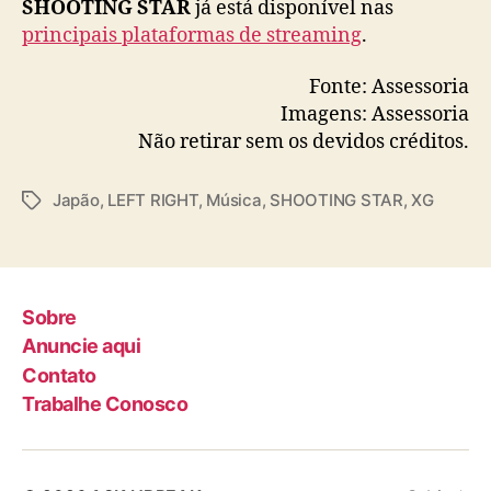
SHOOTING STAR
já está disponível nas
principais plataformas de streaming
.
Fonte: Assessoria
Imagens: Assessoria
Não retirar sem os devidos créditos.
Japão
,
LEFT RIGHT
,
Música
,
SHOOTING STAR
,
XG
T
a
g
s
Sobre
Anuncie aqui
Contato
Trabalhe Conosco