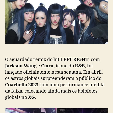
p
u
n
o
b
ç
s
l
a
t
i
p
c
a
a
r
ç
c
ã
e
o
r
i
a
O aguardado remix do hit
LEFT RIGHT
, com
c
Jackson Wang
e
Ciara
, ícone do
R&B
, foi
o
lançado oficialmente nesta semana. Em abril,
m
os astros globais surpreenderam o público do
J
Coachella 2023
com uma performance inédita
a
da faixa, colocando ainda mais os holofotes
c
globais no
XG
.
k
s
o