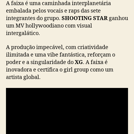
A faixa é uma caminhada interplanetária
S
embalada pelos vocais e raps das sete
H
integrantes do grupo.
SHOOTING STAR
ganhou
O
um MV hollywoodiano com visual
O
intergalático.
T
I
N
A produção impecável, com criatividade
G
ilimitada e uma vibe fantástica, reforçam o
S
poder e a singularidade do
XG
. A faixa é
T
inovadora e certifica o girl group como um
A
artista global.
R
”