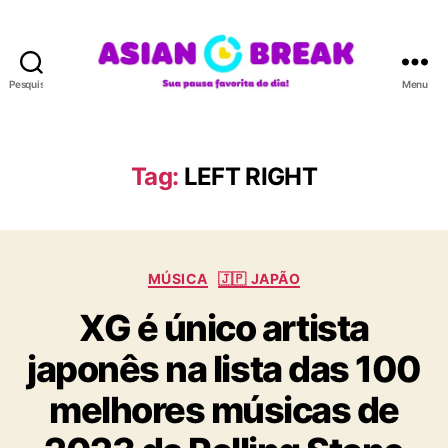
Pesquisar
Menu
A
S
I
A
Tag:
LEFT RIGHT
N
B
R
E
C
A
MÚSICA
🇯🇵 JAPÃO
a
K
XG é único artista
t
e
japonês na lista das 100
g
o
melhores músicas de
r
i