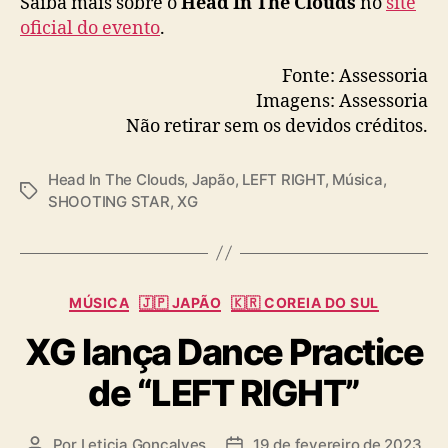
Saiba mais sobre o
Head In The Clouds
no
site
oficial do evento
.
Fonte: Assessoria
Imagens: Assessoria
Não retirar sem os devidos créditos.
Head In The Clouds
,
Japão
,
LEFT RIGHT
,
Música
,
T
SHOOTING STAR
,
XG
a
g
s
C
MÚSICA
🇯🇵 JAPÃO
🇰🇷 COREIA DO SUL
a
XG lança Dance Practice
t
e
de “LEFT RIGHT”
g
o
r
Por
Leticia Goncalves
19 de fevereiro de 2023
A
D