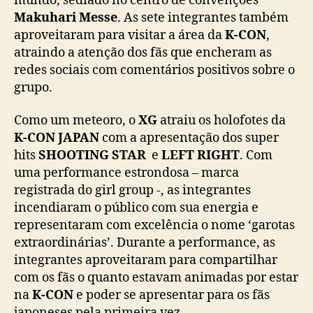
mundo, sediado no centro de convenções
o
Makuhari Messe
. As sete integrantes também
r
aproveitaram para visitar a área da
K-CON
,
m
atraindo a atenção dos fãs que encheram as
a
n
redes sociais com comentários positivos sobre o
c
grupo.
e
i
Como um meteoro, o
XG
atraiu os holofotes da
n
K-CON JAPAN
com a apresentação dos super
e
hits
SHOOTING STAR
e
LEFT RIGHT
. Com
s
uma performance estrondosa – marca
q
registrada do girl group -, as integrantes
u
e
incendiaram o público com sua energia e
c
representaram com excelência o nome ‘garotas
í
extraordinárias’. Durante a performance, as
v
integrantes aproveitaram para compartilhar
e
com os fãs o quanto estavam animadas por estar
l
na
K-CON
e poder se apresentar para os fãs
n
japoneses pela primeira vez.
a