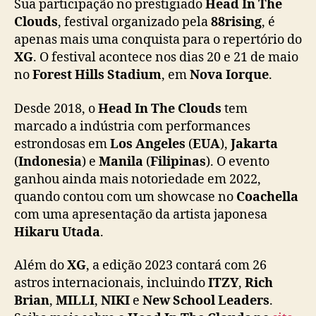
Sua participação no prestigiado
Head In The
d
Clouds
, festival organizado pela
88rising
, é
I
apenas mais uma conquista para o repertório do
n
XG
. O festival acontece nos dias 20 e 21 de maio
T
h
no
Forest Hills Stadium
, em
Nova Iorque
.
e
C
Desde 2018, o
Head In The Clouds
tem
l
marcado a indústria com performances
o
estrondosas em
Los Angeles
(
EUA
),
Jakarta
u
(
Indonesia
) e
Manila
(
Filipinas
). O evento
d
ganhou ainda mais notoriedade em 2022,
s
quando contou com um showcase no
Coachella
”
com uma apresentação da artista japonesa
Hikaru Utada
.
Além do
XG
, a edição 2023 contará com 26
astros internacionais, incluindo
ITZY
,
Rich
Brian
,
MILLI
,
NIKI
e
New School Leaders
.