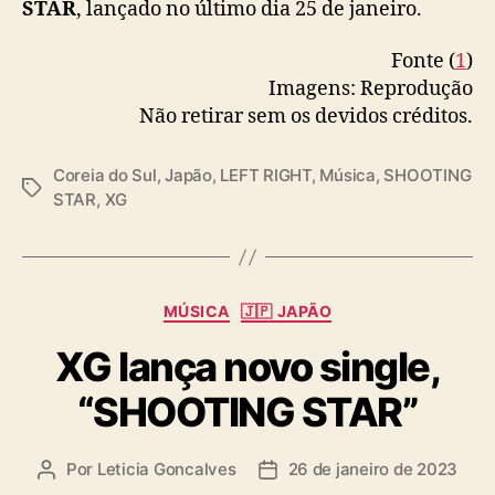
STAR
, lançado no último dia 25 de janeiro.
Fonte (
1
)
Imagens: Reprodução
Não retirar sem os devidos créditos.
Coreia do Sul
,
Japão
,
LEFT RIGHT
,
Música
,
SHOOTING
T
STAR
,
XG
a
g
s
C
MÚSICA
🇯🇵 JAPÃO
a
XG lança novo single,
t
e
“SHOOTING STAR”
g
o
r
Por
Leticia Goncalves
26 de janeiro de 2023
A
D
i
u
a