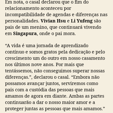
Em nota, o casal declarou que o fim do
d
relacionamento aconteceu por
e
incompatibilidade de agendas e diferenças nas
s
personalidades.
Vivian Hsu
e
Li Yufeng
são
e
pais de um menino, que continuará vivendo
u
c
em
Singapura
, onde o pai mora.
a
s
“A vida é uma jornada de aprendizado
a
contínuo e somos gratos pela dedicação e pelo
m
crescimento um do outro em nosso casamento
e
nos últimos nove anos. Por mais que
n
tentássemos, não conseguimos superar nossas
t
diferenças.”, declarou o casal. “Embora não
o
possamos avançar juntos, serviremos como
pais com a custódia das pessoas que mais
amamos de agora em diante. Ambas as partes
continuarão a dar o nosso maior amor e a
proteger juntas as pessoas que mais amamos.”