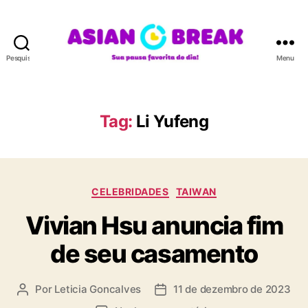
Pesquisar
Menu
A
S
I
A
Tag:
Li Yufeng
N
B
R
E
C
A
CELEBRIDADES
TAIWAN
a
K
Vivian Hsu anuncia fim
t
e
de seu casamento
g
o
r
Por
Leticia Goncalves
11 de dezembro de 2023
A
D
i
u
a