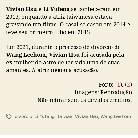
Vivian Hsu
e
Li Yufeng
se conheceram em
2013, enquanto a atriz taiwanesa estava
gravando um filme. O casal se casou em 2014 e
teve seu primeiro filho em 2015.
Em 2021, durante o processo de divórcio de
Wang Leehom
,
Vivian Hsu
foi acusada pela
ex-mulher do astro de ter sido uma de suas
amantes. A atriz negou a acusação.
Fonte (
1
), (
2
)
Imagens: Reprodução
Não retirar sem os devidos créditos.
divórcio
,
Li Yufeng
,
Taiwan
,
Vivian Hsu
,
Wang Leehom
T
a
g
s