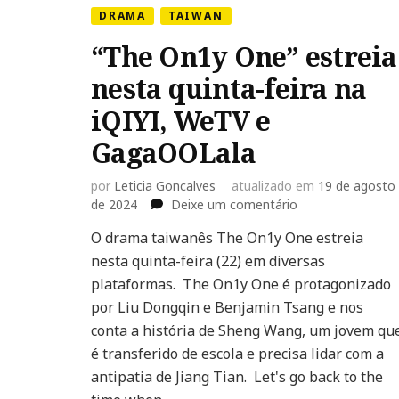
DRAMA
TAIWAN
“The On1y One” estreia
nesta quinta-feira na
iQIYI, WeTV e
GagaOOLala
por
Leticia Goncalves
atualizado em
19 de agosto
em
de 2024
Deixe um comentário
“The
O drama taiwanês The On1y One estreia
On1y
nesta quinta-feira (22) em diversas
One”
estreia
plataformas. The On1y One é protagonizado
nesta
por Liu Dongqin e Benjamin Tsang e nos
quinta-
conta a história de Sheng Wang, um jovem qu
feira
é transferido de escola e precisa lidar com a
na
iQIYI,
antipatia de Jiang Tian. Let's go back to the
WeTV