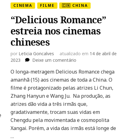
CINEMA
FILME
🇨🇳 CHINA
“Delicious Romance”
estreia nos cinemas
chineses
por
Leticia Goncalves
atualizado em
14 de abril de
em
2023
Deixe um comentário
“Delicious
O longa-metragem Delicious Romance chega
Romance”
amanhã (15) aos cinemas de toda a China. O
estreia
nos
filme é protagonizado pelas atrizes Li Chun,
cinemas
Zhang Hanyun e Wang Ju. Na produção, as
chineses
atrizes dão vida a três irmãs que,
gradativamente, trocam suas vidas em
e
Chengdu pela movimentada e cosmopolita
Xangai. Porém, a vida das irmãs está longe de
…