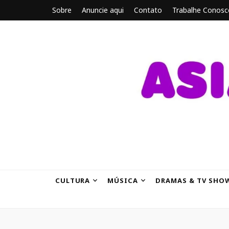
Sobre
Anuncie aqui
Contato
Trabalhe Conosc
ASIANBRE
Tudo sobre o entretenimento asiático.
CULTURA
MÚSICA
DRAMAS & TV SHO