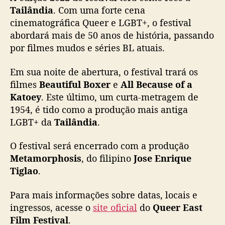
ã
Tailândia
. Com uma forte cena
o
cinematográfica Queer e LGBT+, o festival
d
abordará mais de 50 anos de história, passando
a
por filmes mudos e séries BL atuais.
e
d
i
Em sua noite de abertura, o festival trará os
ç
filmes
Beautiful Boxer
e
All Because of a
ã
Katoey
. Este último, um curta-metragem de
o
1954, é tido como a produção mais antiga
2
LGBT+ da
Tailândia
.
0
2
O festival será encerrado com a produção
2
Metamorphosis
, do filipino
Jose Enrique
Tiglao
.
Para mais informações sobre datas, locais e
ingressos, acesse o
site oficial
do
Queer East
Film Festival
.