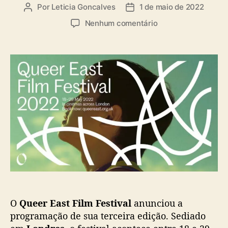
a
Por
Leticia Goncalves
1 de maio de 2022
A
D
s
u
a
e
Nenhum comentário
t
t
m
o
a
Q
r
d
u
d
e
e
o
p
e
p
u
r
o
b
E
s
l
a
t
i
s
c
t
a
F
ç
i
ã
l
o
m
F
O
Queer East Film Festival
anunciou a
e
s
programação de sua terceira edição. Sediado
t