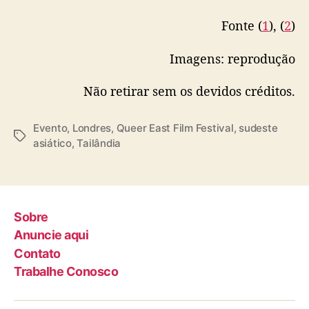
Fonte (
1
), (
2
)
Imagens: reprodução
Não retirar sem os devidos créditos.
Evento
,
Londres
,
Queer East Film Festival
,
sudeste
T
asiático
,
Tailândia
a
g
s
Sobre
Anuncie aqui
Contato
Trabalhe Conosco