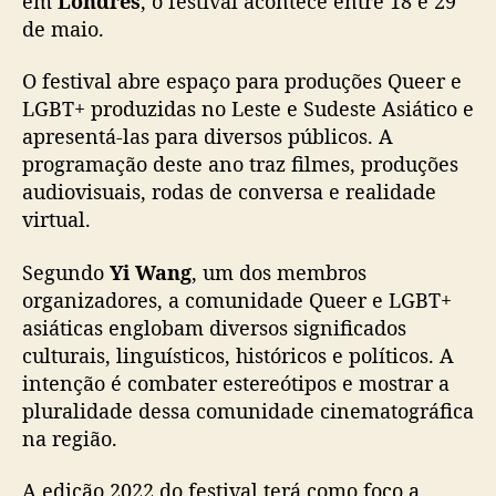
em
Londres
, o festival acontece entre 18 e 29
i
de maio.
v
a
O festival abre espaço para produções Queer e
l
LGBT+ produzidas no Leste e Sudeste Asiático e
a
apresentá-las para diversos públicos. A
n
programação deste ano traz filmes, produções
u
n
audiovisuais, rodas de conversa e realidade
c
virtual.
i
a
Segundo
Yi Wang
, um dos membros
p
organizadores, a comunidade Queer e LGBT+
r
asiáticas englobam diversos significados
o
culturais, linguísticos, históricos e políticos. A
g
intenção é combater estereótipos e mostrar a
r
a
pluralidade dessa comunidade cinematográfica
m
na região.
a
ç
A edição 2022 do festival terá como foco a