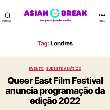
Pesquisar
Menu
A
S
I
A
Tag:
Londres
N
B
R
E
C
A
EVENTO
SUDESTE ASIÁTICO
a
K
Queer East Film Festival
t
e
anuncia programação da
g
o
edição 2022
r
i