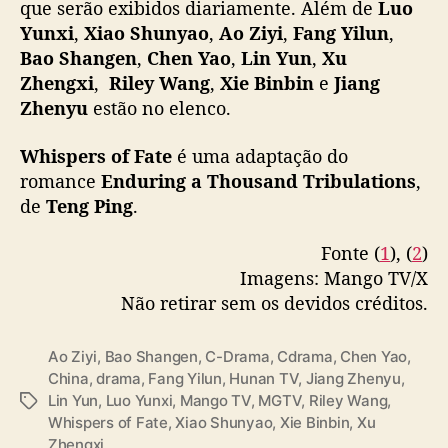
que serão exibidos diariamente. Além de
Luo
Starting 18:00 (GMT+8) on Oct 24, MangoTV
s
Yunxi
,
Xiao Shunyao
,
Ao Ziyi
,
Fang Yilun
,
VIPs get early access to
#WhispersOfFate
o
!
Bao Shangen
,
Chen Yao
,
Lin Yun
,
Xu
f
SVIPs can watch one extra episode on…
F
Zhengxi
,
Riley Wang
,
Xie Binbin
e
Jiang
pic.twitter.com/QpRC2tD1op
a
Zhenyu
estão no elenco.
t
— MangoTV (@hunantvchina)
October 20,
e
Whispers of Fate
2025
é uma adaptação do
”
romance
Enduring a Thousand Tribulations
,
de
Teng Ping
.
Fonte (
1
), (
2
)
Imagens: Mango TV/X
Não retirar sem os devidos créditos.
Ao Ziyi
,
Bao Shangen
,
C-Drama
,
Cdrama
,
Chen Yao
,
China
,
drama
,
Fang Yilun
,
Hunan TV
,
Jiang Zhenyu
,
Lin Yun
,
Luo Yunxi
,
Mango TV
,
MGTV
,
Riley Wang
,
T
Whispers of Fate
,
Xiao Shunyao
,
Xie Binbin
,
Xu
a
Zhengxi
g