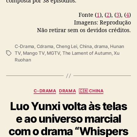
composta por 38 episódios.
first to fall in love?”
#TheLamentOfAutumn
•
m
a
#ChengLei
#XuRuohan
Fonte (
1
), (
2
), (
3
), (
4
)
r
pic.twitter.com/oxACaarQQJ
Imagens: Reprodução
e
p
Não retirar sem os devidos créditos.
— 𝙛𝙡𝙤𝙤 ★ (@czhouye)
October 31, 2025
u
b
C-Drama
,
Cdrama
,
Cheng Lei
,
China
,
drama
,
Hunan
l
TV
,
Mango TV
,
MGTV
,
The Lament of Autumn
,
Xu
T
i
Ruohan
a
c
g
a
s
n
o
C
C-DRAMA
DRAMA
🇨🇳 CHINA
a
Luo Yunxi volta às telas
t
e
e ao universo marcial
g
o
com o drama “Whispers
r
i