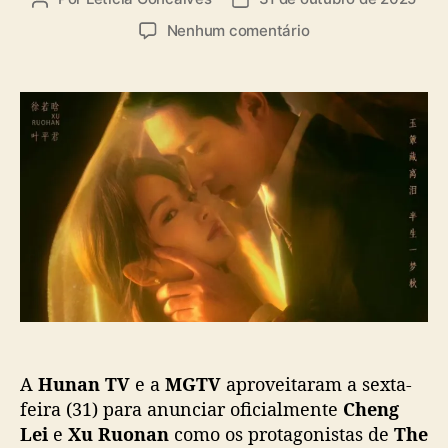
u
a
e
Nenhum comentário
t
t
m
o
a
“
r
d
T
d
e
h
o
p
e
p
u
L
o
b
a
s
l
m
t
i
e
c
n
a
t
ç
o
ã
f
o
A
u
A
Hunan TV
e a
MGTV
aproveitaram a sexta-
t
u
feira (31) para anunciar oficialmente
Cheng
m
Lei
e
Xu Ruonan
como os protagonistas de
The
n