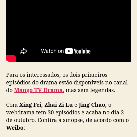
f
T
i
m
e
’
d
i
v
u
l
Para os interessados, os dois primeiros
g
episódios do drama estão disponíveis no canal
a
do
Mango TV Drama
, mas sem legendas.
n
o
Com
Xing Fei
,
Zhai Zi Lu
e
Jing Chao
, o
v
webdrama tem 30 episódios e acaba no dia 2
o
t
de outubro. Confira a sinopse, de acordo com o
r
Weibo
:
a