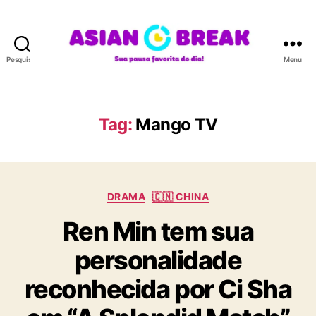
Pesquisar
Menu
A
S
I
A
Tag:
Mango TV
N
B
R
E
C
A
DRAMA
🇨🇳 CHINA
a
K
Ren Min tem sua
t
e
personalidade
g
o
reconhecida por Ci Sha
r
i