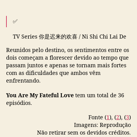
Z
h
e
✅️
m
i
TV Series 你是迟来的欢喜 / Ni Shi Chi Lai De
n
Huan Xi / You Are My Fateful Love, confirm
g
Reunidos pelo destino, os sentimentos entre os
to broadcast on Hunan & Mango start from
e
dois começam a florescer devido ao tempo que
26 March 2026.
m
passam juntos e apenas se tornam mais fortes
“
Y
com as dificuldades que ambos vêm
Cast:
#WeiZheMing
#ZhengHeHuiZi
o
enfrentando.
#LiJunXian
#LiGeYang
#ChenHaoLan
u
#ZhangMuXi
#HuYiYan
#LiuXiaoBei
etc
A
You Are My Fateful Love
tem um total de 36
r
episódios.
20/03/26
pic.twitter.com/OB9e47siG2
e
M
Fonte (
1
), (
2
), (
3
)
— fkshi (@FKShi)
March 20, 2026
y
Imagens: Reprodução
F
Não retirar sem os devidos créditos.
a