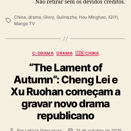
Não retirar sem os devidos créditos.
China
,
drama
,
Glory
,
Gulinazha
,
Hou Minghao
,
iQIYI
,
T
Mango TV
a
g
s
C
C-DRAMA
DRAMA
🇨🇳 CHINA
a
“The Lament of
t
e
Autumn”: Cheng Lei e
g
o
Xu Ruohan começam a
r
i
gravar novo drama
a
s
republicano
Por
Leticia Goncalves
31 de outubro de 2025
A
D