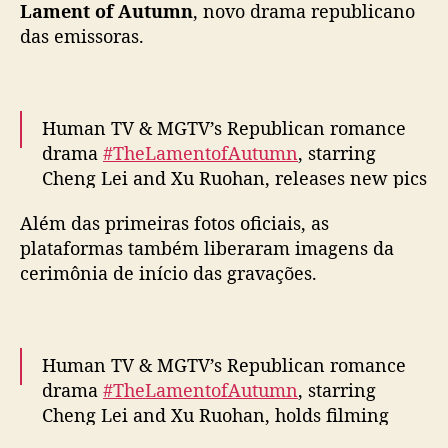
Lament of Autumn
, novo drama republicano
”
das emissoras.
:
C
h
e
Human TV & MGTV’s Republican romance
n
drama
#TheLamentofAutumn
, starring
g
Cheng Lei and Xu Ruohan, releases new pics
L
e
and vids as filming begins
#玉簟秋
i
Além das primeiras fotos oficiais, as
pic.twitter.com/XXQ0QJPjxv
e
plataformas também liberaram imagens da
X
— cdrama tweets (@dramapotatoe)
October
cerimônia de início das gravações.
u
31, 2025
R
u
o
Human TV & MGTV’s Republican romance
h
drama
#TheLamentofAutumn
, starring
a
Cheng Lei and Xu Ruohan, holds filming
n
ceremony
#玉簟秋
c