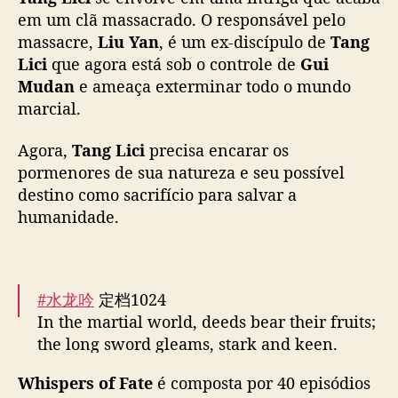
early access! SVIPs can watch one extra
c
em um clã massacrado. O responsável pelo
i
episode on release days! ➡
massacre,
Liu Yan
, é um ex-discípulo de
a
Tang
https://t.co/E3gYU7ORYy
#LuoYunxi
l
Lici
que agora está sob o controle de
Gui
#XiaoShunyao
#AoZiyi
#FangYilun
…
c
Mudan
e ameaça exterminar todo o mundo
pic.twitter.com/1zQxHGj9cr
o
marcial.
m
— MangoTV (@hunantvchina)
October 20,
o
Agora,
2025
Tang Lici
precisa encarar os
d
pormenores de sua natureza e seu possível
r
destino como sacrifício para salvar a
a
humanidade.
m
a
“
W
h
#水龙吟
定档1024
i
In the martial world, deeds bear their fruits;
s
the long sword gleams, stark and keen.
p
Watch our heroes defeat evil and bring
e
Whispers of Fate
é composta por 40 episódios
justice!
r