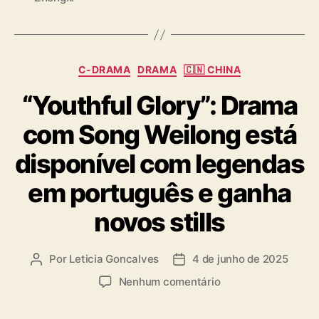
s
C
C-DRAMA
DRAMA
🇨🇳 CHINA
a
“Youthful Glory”: Drama
t
e
com Song Weilong está
g
o
disponível com legendas
r
i
em português e ganha
a
s
novos stills
Por
Leticia Goncalves
4 de junho de 2025
A
D
u
a
e
Nenhum comentário
t
t
m
o
a
“