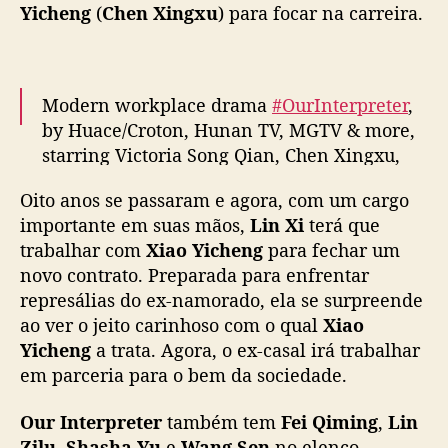
Yicheng
(
Chen Xingxu
) para focar na carreira.
a
m
a
c
o
Modern workplace drama
#OurInterpreter
,
m
by Huace/Croton, Hunan TV, MGTV & more,
V
starring Victoria Song Qian, Chen Xingxu,
i
Fei Qiming, Lin Zilu, Shasha Yu & Wang Sen
c
Oito anos se passaram e agora, com um cargo
(sp starring), releases trailer ahead of Jan 8
t
importante em suas mãos,
Lin Xi
terá que
premiere on Hunan TV & MGTV
#我们的翻译
o
trabalhar com
Xiao Yicheng
para fechar um
官
pic.twitter.com/2TmBDD8dJO
r
novo contrato. Preparada para enfrentar
i
— cdrama tweets (@dramapotatoe)
January
represálias do ex-namorado, ela se surpreende
a
S
5, 2024
ao ver o jeito carinhoso com o qual
Xiao
o
Yicheng
a trata. Agora, o ex-casal irá trabalhar
n
em parceria para o bem da sociedade.
g
e
Our Interpreter
também tem
Fei Qiming
,
Lin
C
Zilu
,
Shasha Yu
e
Wang Sen
no elenco.