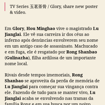
v
TV Series 玉茗茶骨 / Glory, share new poster
e
& video.
m
r
i
This drama will broadcast on Hunan &
v
Em
Glory
,
Hou Minghao
vive o magistrado
Lu
Mango start from today.
a
Jianglai
. Ele vê sua carreira ir dos céus ao
i
inferno após denúncias envolverem seu nome
Cast:
#HouMingHao
#GuLiNaZha
s
em um antigo caso de assassinato. Machucado
#ChenRuoXuan
#ZhaoYiQin
#MaWenYuan
a
e em fuga, ele é resgatado por
Rong Shanbao
#LiFei
#LiuQing
#ShuTong
#ChengXiao
m
(
Gulinazha
), filha ardilosa de um importante
#ZhaoZhaoYi
#ZhangNan
#ZhaoJiaMin
b
nome local.
i
#ZhangWanYing
etc
c
Rivais desde tempos imemoriais,
Rong
i
29/12/25
pic.twitter.com/7nxTdzimvO
o
Shanbao
se aproveita da perda de memória de
s
Lu Jianglai
para começar sua vingança contra
— fkshi (@FKShi)
December 29, 2025
o
ele. Fazendo de tudo para se manter vivo,
Lu
s
Jianglai
acaba se envolvendo nas tramas da
e
família Rong e em sua busca por um noivo