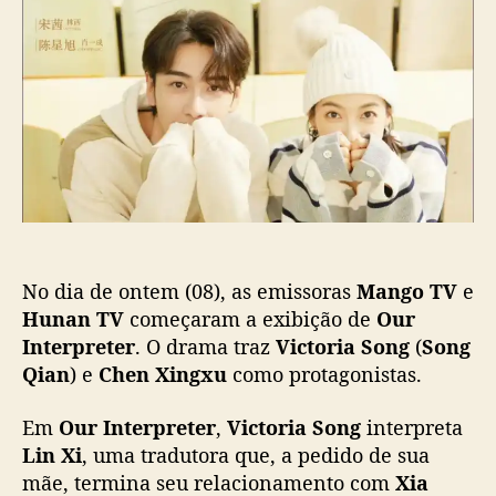
s
o
p
r
t
p
u
I
i
o
b
n
l
s
l
t
l
t
i
e
s
c
r
a
p
ç
r
ã
e
o
t
e
No dia de ontem (08), as emissoras
Mango TV
e
r
”
Hunan TV
começaram a exibição de
Our
:
Interpreter
. O drama traz
Victoria Song
(
Song
N
Qian
) e
Chen Xingxu
como protagonistas.
o
v
Em
Our Interpreter
,
Victoria Song
interpreta
o
Lin Xi
, uma tradutora que, a pedido de sua
d
mãe, termina seu relacionamento com
Xia
r