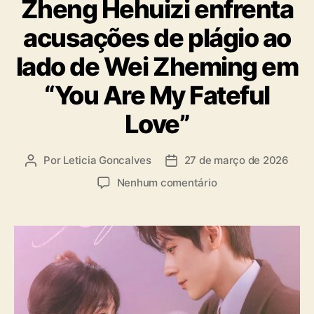
Zheng Hehuizi enfrenta
t
e
acusações de plágio ao
g
o
lado de Wei Zheming em
r
i
“You Are My Fateful
a
s
Love”
Por
Leticia Goncalves
27 de março de 2026
A
D
u
a
e
Nenhum comentário
t
t
m
o
a
Z
r
d
h
d
e
e
o
p
n
p
u
g
o
b
H
s
l
e