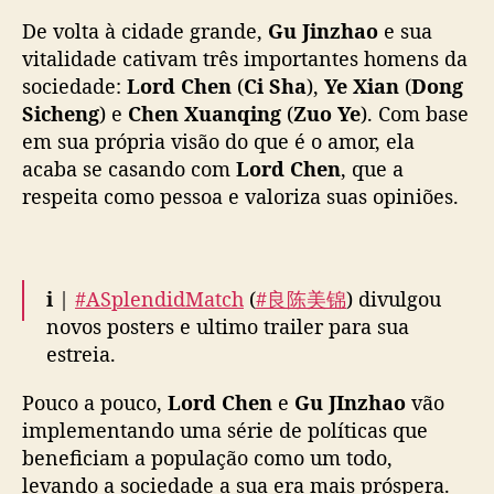
— WeTV.Official (@WeTVOfficial)
May 13,
a
De volta à cidade grande,
2026
Gu Jinzhao
p
e sua
o
vitalidade cativam três importantes homens da
r
sociedade:
Lord Chen
(
Ci Sha
),
Ye Xian
(
Dong
C
Sicheng
) e
Chen Xuanqing
(
Zuo Ye
). Com base
i
em sua própria visão do que é o amor, ela
S
acaba se casando com
Lord Chen
, que a
h
respeita como pessoa e valoriza suas opiniões.
a
e
m
“
A
ℹ️ |
#ASplendidMatch
(
#良陈美锦
) divulgou
S
novos posters e ultimo trailer para sua
p
estreia.
l
e
Pouco a pouco,
Lord Chen
e
Gu JInzhao
vão
O romance de época é estrelado por
n
implementando uma série de políticas que
#RenMin
,
#CiSha
,
#DongSiCheng
e
#HuangYi
d
beneficiam a população como um todo,
e já está disponível para assistir na
i
levando a sociedade a sua era mais próspera.
MangoTV, WeTV e iQiyi.
d