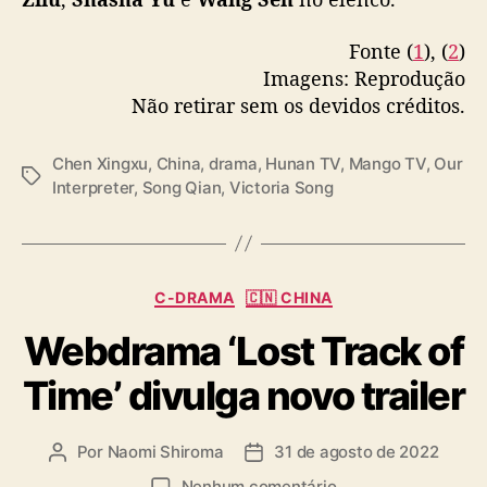
h
e
Fonte (
1
), (
2
)
n
Imagens: Reprodução
X
i
Não retirar sem os devidos créditos.
n
g
Chen Xingxu
,
China
,
drama
,
Hunan TV
,
Mango TV
,
Our
x
T
Interpreter
,
Song Qian
,
Victoria Song
u
a
e
g
s
s
t
r
C
C-DRAMA
🇨🇳 CHINA
e
a
Webdrama ‘Lost Track of
i
t
a
e
Time’ divulga novo trailer
n
g
a
o
C
r
Por
Naomi Shiroma
31 de agosto de 2022
A
D
h
i
u
a
i
a
e
Nenhum comentário