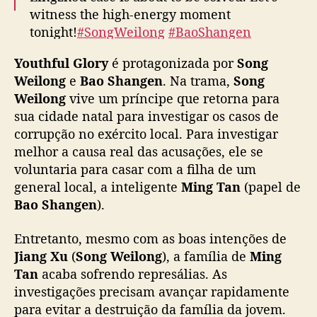
c
witness the high-energy moment
o
tonight!
#SongWeilong
#BaoShangen
m
#DaiLuwa
#KeYing
#BaiShu
#QuanYilun
S
Youthful Glory
é protagonizada por
Song
Tune in to MangoTV daily night at 18:00
o
Weilong
e
Bao Shangen
. Na trama,
Song
n
(GMT+8) for
#YouthfulGlory
g
Weilong
vive um príncipe que retorna para
➡
https://t.co/m9rD5HePsM
W
sua cidade natal para investigar os casos de
Authentic and well-crafted Thai subtitles…
e
corrupção no exército local. Para investigar
pic.twitter.com/IydgNv1NQS
i
melhor a causa real das acusações, ele se
l
— 湖南卫视 芒果TV (@hunantvchina)
June 4,
voluntaria para casar com a filha de um
o
2025
general local, a inteligente
Ming Tan
(papel de
n
Bao Shangen
).
g
e
Entretanto, mesmo com as boas intenções de
s
t
Jiang Xu
(
Song Weilong
), a família de
Ming
á
Tan
acaba sofrendo represálias. As
d
investigações precisam avançar rapidamente
i
para evitar a destruição da família da jovem.
s