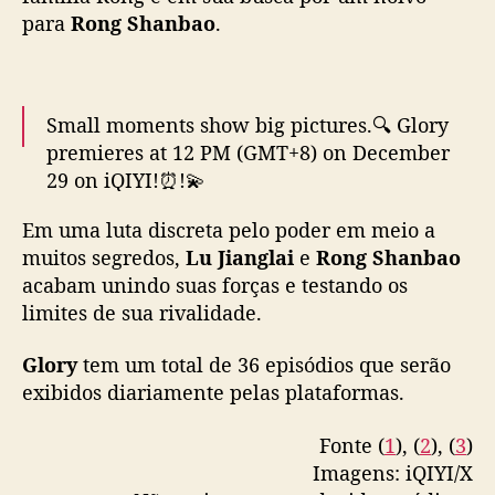
m
para
Rong Shanbao
.
“
G
l
o
r
Small moments show big pictures.🔍 Glory
y
premieres at 12 PM (GMT+8) on December
”
29 on iQIYI!⏰!💫
Em uma luta discreta pelo poder em meio a
(Territories Apply)
#glory
#iqiyi
muitos segredos,
Lu Jianglai
e
Rong Shanbao
#houminghao
#gulinazha
#cdrama
acabam unindo suas forças e testando os
#costumedrama
#mustwatch
#爱奇艺
#陆剧
#
limites de sua rivalidade.
玉茗茶骨
#侯明昊
#娜扎
pic.twitter.com/vepFsSKrts
Glory
tem um total de 36 episódios que serão
exibidos diariamente pelas plataformas.
— iQIYI (@iQIYI)
December 27, 2025
Fonte (
1
), (
2
), (
3
)
Imagens: iQIYI/X