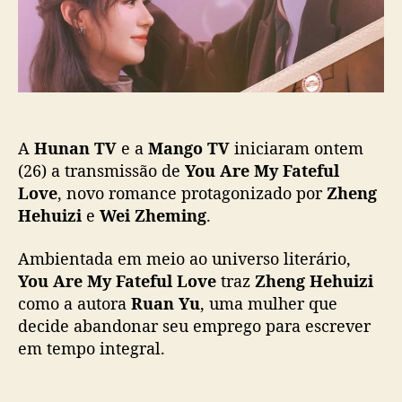
t
i
h
c
u
a
i
ç
z
ã
i
o
e
n
A
Hunan TV
e a
Mango TV
iniciaram ontem
f
r
(26) a transmissão de
You Are My Fateful
e
Love
, novo romance protagonizado por
Zheng
n
Hehuizi
e
Wei Zheming
.
t
a
Ambientada em meio ao universo literário,
a
You Are My Fateful Love
traz
Zheng Hehuizi
c
como a autora
Ruan Yu
, uma mulher que
u
decide abandonar seu emprego para escrever
s
a
em tempo integral.
ç
õ