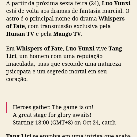
A partir da próxima sexta-feira (24),
Luo Yunxi
s
t
está de volta aos dramas de fantasia marcial. O
e
astro é o principal nome do drama
Whispers
l
of Fate
, com transmissão exclusiva pela
a
Hunan TV
e pela
Mango TV
.
s
e
Em
Whispers of Fate
,
Luo Yunxi
vive
Tang
a
Lici
, um homem com uma reputação
o
imaculada, mas que esconde uma natureza
u
n
psicopata e um segredo mortal em seu
i
coração.
v
e
r
s
Heroes gather. The game is on!
o
A great stage for glory awaits!
m
Starting 18:00 (GMT+8) on Oct 24, catch
a
#WhispersOfFate
on MangoTV! VIPs get
r
Tang Lici
se envolve em uma intriga que acaba