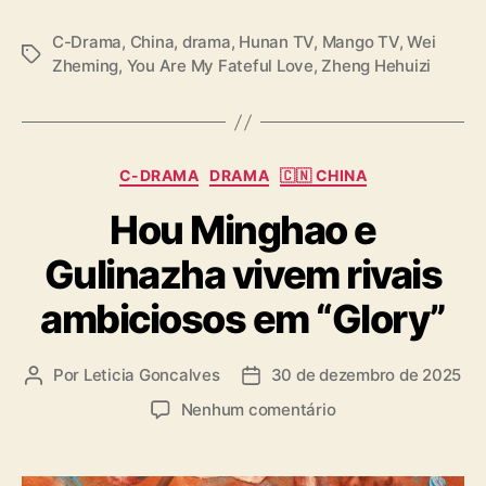
t
e
C-Drama
,
China
,
drama
,
Hunan TV
,
Mango TV
,
Wei
T
f
Zheming
,
You Are My Fateful Love
,
Zheng Hehuizi
a
u
g
l
s
L
o
C
v
C-DRAMA
DRAMA
🇨🇳 CHINA
a
e
Hou Minghao e
t
”
e
Gulinazha vivem rivais
g
o
ambiciosos em “Glory”
r
i
a
Por
Leticia Goncalves
30 de dezembro de 2025
A
D
s
u
a
e
Nenhum comentário
t
t
m
o
a
H
r
d
o