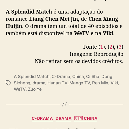
M
pic.twitter.com/0SrDZdQLzL
A Splendid Match
é uma adaptação do
a
t
romance
Liang Chen Mei Jin
, de
Chen Xiang
— Drama Observer (@dramaobs)
May 5,
c
Huijin
2026
. O drama tem um total de 40 episódios e
h
também está disponível na
WeTV
e na
Viki
.
”
Fonte (
1
), (
2
), (
3
)
Imagens: Reprodução
Não retirar sem os devidos créditos.
A Splendid Match
,
C-Drama
,
China
,
Ci Sha
,
Dong
Sicheng
,
drama
,
Hunan TV
,
Mango TV
,
Ren Min
,
Viki
,
T
WeTV
,
Zuo Ye
a
g
s
C
C-DRAMA
DRAMA
🇨🇳 CHINA
a