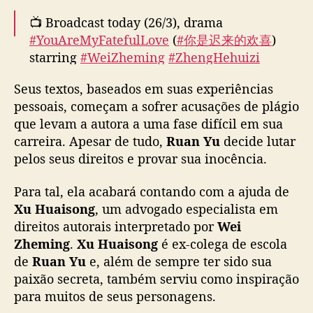
e
s
📺 Broadcast today (26/3), drama
d
#YouAreMyFatefulLove
(
#你是迟来的欢喜
)
e
starring
#WeiZheming
#ZhengHehuizi
p
#LiJunxian
#LiGeyang
#ChenHaolan
l
Seus textos, baseados em suas experiências
#LiuXiaobei
#ZhangMuxi
release new trailer
á
pessoais, começam a sofrer acusações de plágio
and poster.
pic.twitter.com/I3hcBeSbnX
g
que levam a autora a uma fase difícil em sua
i
— Ultra Melon 🍉 (@ultra_melons)
March 26,
carreira. Apesar de tudo,
Ruan Yu
o
decide lutar
a
2026
pelos seus direitos e provar sua inocência.
o
l
Para tal, ela acabará contando com a ajuda de
a
Xu Huaisong
, um advogado especialista em
d
direitos autorais interpretado por
Wei
o
Zheming
.
Xu Huaisong
é ex-colega de escola
d
de
Ruan Yu
e, além de sempre ter sido sua
e
paixão secreta, também serviu como inspiração
W
e
para muitos de seus personagens.
i