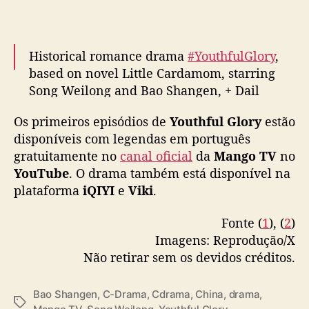
p
o
n
Historical romance drama
#YouthfulGlory
,
í
based on novel Little Cardamom, starring
v
e
Song Weilong and Bao Shangen, + Dail
l
Luwa, Ke Ying, Bai Shu & Quan Yilun,
c
Os primeiros episódios de
Youthful Glory
estão
releases trailer ahead of today’s premiere
#
o
disponíveis com legendas em português
韶华若锦
m
gratuitamente no
canal oficial
da
Mango TV
no
pic.twitter.com/hiiJLF325v
l
YouTube
. O drama também está disponível na
e
— cdrama tweets (@dramapotatoe)
May 19,
plataforma
iQIYI
e
Viki
.
g
2025
e
Fonte (
1
), (
2
)
n
Imagens: Reprodução/X
d
a
Não retirar sem os devidos créditos.
s
e
Bao Shangen
,
C-Drama
,
Cdrama
,
China
,
drama
,
m
T