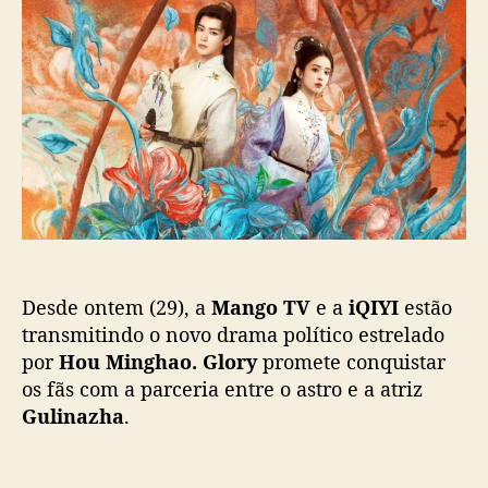
d
e
u
o
p
M
p
u
i
o
b
n
s
l
g
t
i
h
c
a
a
o
ç
e
ã
G
o
u
l
Desde ontem (29), a
Mango TV
e a
iQIYI
estão
i
n
transmitindo o novo drama político estrelado
a
por
Hou Minghao. Glory
promete conquistar
z
os fãs com a parceria entre o astro e a atriz
h
Gulinazha
.
a
v
i