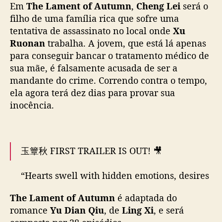
Em
The Lament of Autumn
,
Cheng Lei
será o
o
pic.twitter.com/P0zrUmen8o
filho de uma família rica que sofre uma
m
— cdrama tweets (@dramapotatoe)
e
October
tentativa de assassinato no local onde
Xu
ç
31, 2025
Ruonan
trabalha. A jovem, que está lá apenas
a
para conseguir bancar o tratamento médico de
m
sua mãe, é falsamente acusada de ser a
a
mandante do crime. Correndo contra o tempo,
g
ela agora terá dez dias para provar sua
r
inocência.
a
v
a
r
n
玉簟秋 FIRST TRAILER IS OUT! 🎥
o
v
“Hearts swell with hidden emotions, desires
o
pull and tug. With the most ambiguous
d
The Lament of Autumn
é adaptada do
temptation and deadly invitation. This
r
romance
Yu Dian Qiu
, de
Ling Xi
, e será
hunting in the name of love, who will be the
a