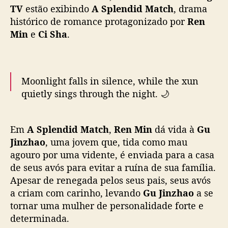
s
TV
estão exibindo
A Splendid Match
, drama
o
histórico de romance protagonizado por
Ren
n
Min
e
Ci Sha
.
a
l
i
d
Moonlight falls in silence, while the xun
a
quietly sings through the night. 🌙
d
e
💕
#ASplendidMatch
is streaming now on
r
Em
A Splendid Match
,
Ren Min
dá vida à
Gu
e
WeTV.
c
Jinzhao
, uma jovem que, tida como mau
o
agouro por uma vidente, é enviada para a casa
✨Starring
#RenMin
#CiSha
n
de seus avós para evitar a ruína de sua família.
h
Apesar de renegada pelos seus pais, seus avós
🔗👉🏻
https://t.co/05dnvBeInf
#良陈美锦
#任敏
e
a criam com carinho, levando
Gu Jinzhao
a se
#此沙
#WeTV
#WeTVAlwaysMore
c
tornar uma mulher de personalidade forte e
pic.twitter.com/w23a7D0xIP
i
determinada.
d