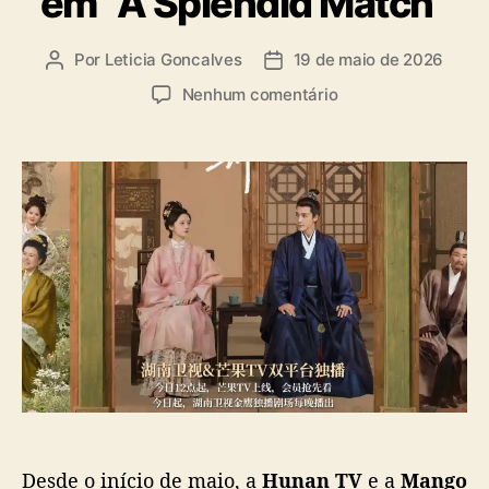
em “A Splendid Match”
a
s
Por
Leticia Goncalves
19 de maio de 2026
A
D
u
a
e
Nenhum comentário
t
t
m
o
a
R
r
d
e
d
e
n
o
p
M
p
u
i
o
b
n
s
l
t
t
i
e
c
m
a
s
ç
u
ã
a
o
p
e
Desde o início de maio, a
Hunan TV
e a
Mango
r