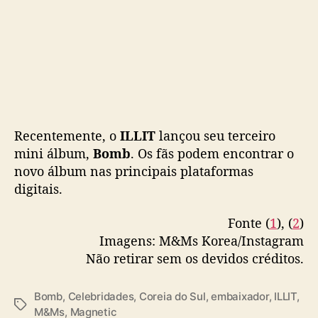
Recentemente, o
ILLIT
lançou seu terceiro
mini álbum,
Bomb
. Os fãs podem encontrar o
novo álbum nas principais plataformas
digitais.
Fonte (
1
), (
2
)
Imagens: M&Ms Korea/Instagram
Não retirar sem os devidos créditos.
Bomb
,
Celebridades
,
Coreia do Sul
,
embaixador
,
ILLIT
,
T
M&Ms
,
Magnetic