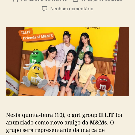
a
u
a
s
e
Nenhum comentário
t
t
m
o
a
M
r
d
&
d
e
M
o
p
s
p
u
a
o
b
n
s
l
u
t
i
n
c
c
a
i
ç
a
ã
p
o
a
r
Nesta quinta-feira (10), o girl group
ILLIT
foi
c
e
anunciado como novo amigo da
M&Ms
. O
r
grupo será representante da marca de
i