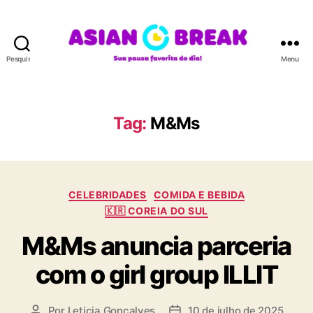
Pesquisar
Menu
A
S
I
A
Tag:
M&Ms
N
B
R
E
C
A
CELEBRIDADES
COMIDA E BEBIDA
a
K
🇰🇷 COREIA DO SUL
t
M&Ms anuncia parceria
e
g
com o girl group ILLIT
o
r
i
Por
Leticia Goncalves
10 de julho de 2025
A
D