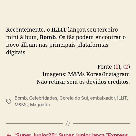
Recentemente, o
ILLIT
lançou seu terceiro
mini álbum,
Bomb
. Os fãs podem encontrar o
novo álbum nas principais plataformas
digitais.
Fonte (
1
), (
2
)
Imagens: M&Ms Korea/Instagram
Não retirar sem os devidos créditos.
Bomb
,
Celebridades
,
Coreia do Sul
,
embaixador
,
ILLIT
,
T
M&Ms
,
Magnetic
a
g
s
←
“Super Junior25”: Super Junior lança “Express