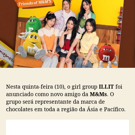
d
e
M
o
p
s
p
u
a
o
b
n
s
l
u
t
i
n
c
c
a
i
ç
a
ã
p
o
a
r
c
Nesta quinta-feira (10), o girl group
ILLIT
foi
e
anunciado como novo amigo da
M&Ms
. O
r
grupo será representante da marca de
i
chocolates em toda a região da Ásia e Pacífico.
a
c
o
m