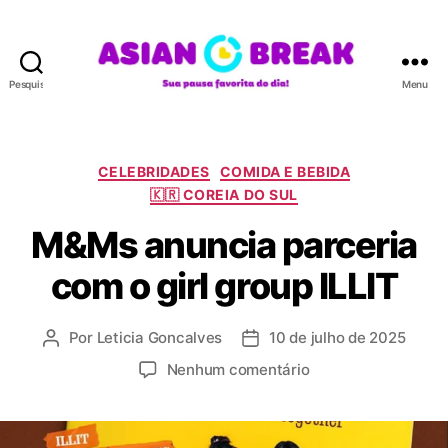
Pesquisar
Menu
A
S
I
A
C
CELEBRIDADES
COMIDA E BEBIDA
N
a
🇰🇷 COREIA DO SUL
B
t
R
M&Ms anuncia parceria
e
E
g
com o girl group ILLIT
A
o
K
r
i
Por
Leticia Goncalves
10 de julho de 2025
A
D
a
u
a
s
e
Nenhum comentário
t
t
m
o
a
M
r
d
&