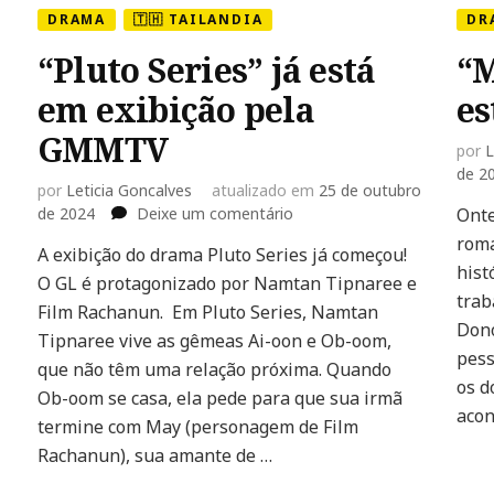
DRAMA
🇹🇭 TAILANDIA
DR
“Pluto Series” já está
“
em exibição pela
es
GMMTV
por
L
de 2
por
Leticia Goncalves
atualizado em
25 de outubro
em
de 2024
Deixe um comentário
Onte
“Pluto
roma
A exibição do drama Pluto Series já começou!
Series”
hist
O GL é protagonizado por Namtan Tipnaree e
já
trab
está
Film Rachanun. Em Pluto Series, Namtan
m
em
Dono
Tipnaree vive as gêmeas Ai-oon e Ob-oom,
exibição
pess
que não têm uma relação próxima. Quando
pela
os d
Ob-oom se casa, ela pede para que sua irmã
GMMTV
acon
termine com May (personagem de Film
Rachanun), sua amante de …
e