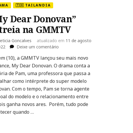
AMA
🇹🇭 TAILANDIA
My Dear Donovan”
treia na GMMTV
eticia Goncalves
atualizado em
11 de agosto
em
022
Deixe um comentário
“My
m (10), a GMMTV lançou seu mais novo
Dear
nce, My Dear Donovan. O drama conta a
Donovan”
estreia
ória de Pam, uma professora que passa a
na
alhar como intérprete do super modelo
GMMTV
van. Com o tempo, Pam se torna agente
oal do modelo e o relacionamento entre
ois ganha novos ares. Porém, tudo pode
tecer quando …