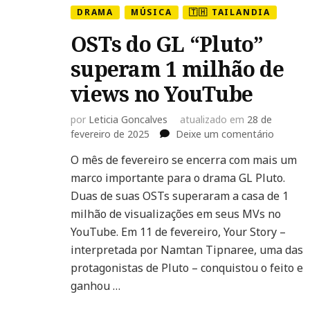
DRAMA
MÚSICA
🇹🇭 TAILANDIA
OSTs do GL “Pluto”
superam 1 milhão de
views no YouTube
por
Leticia Goncalves
atualizado em
28 de
em
fevereiro de 2025
Deixe um comentário
OSTs
O mês de fevereiro se encerra com mais um
do
marco importante para o drama GL Pluto.
GL
“Pluto”
Duas de suas OSTs superaram a casa de 1
supera
milhão de visualizações em seus MVs no
1
YouTube. Em 11 de fevereiro, Your Story –
milhão
interpretada por Namtan Tipnaree, uma das
de
views
protagonistas de Pluto – conquistou o feito e
no
ganhou …
YouTub