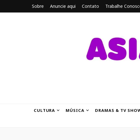
Sobre
Anuncie aqui
Contato
Trabalhe Conosc
ASIANBRE
Tudo sobre o entretenimento asiático.
CULTURA
MÚSICA
DRAMAS & TV SHO