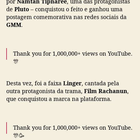
por
Namtan Tipnaree
, uma das protagonistas
1
de
Pluto
– conquistou o feito e ganhou uma
m
postagem comemorativa nas redes sociais da
i
GMM
.
l
h
ã
o
Thank you for 1,000,000+ views on YouTube.
d
🎊
e
v
i
นิยายเรื่องเธอ (Your Story) Ost.Pluto นิทาน
e
Desta vez, foi a faixa
Linger
, cantada pela
ดวงดาว ความรัก – Namtan Tipnaree
w
outra protagonista da trama,
Film Rachanun
,
🎥 Official MV :
s
que conquistou a marca na plataforma.
https://t.co/h0knnISV9s
#PlutoYourStoryMV
n
#PlutoSeries
#GMMTV
@NamtanTipnaree
o
@filmracha
pic.twitter.com/zBghHXisGE
Y
o
Thank you for 1,000,000+ views on YouTube.
— GMMTV (@GMMTV)
February 11, 2025
u
🎊🥳
T