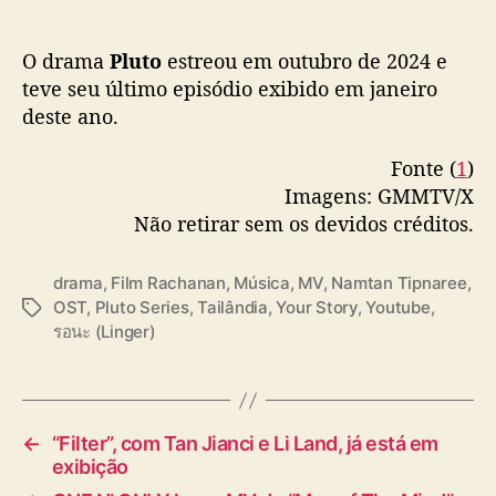
u
b
รอนะ (Linger) Ost.Pluto นิทาน ดวงดาว ความ
O drama
Pluto
estreou em outubro de 2024 e
e
รัก – Film Rachanun
teve seu último episódio exibido em janeiro
🎥 Official MV :
deste ano.
https://t.co/Jvvhuw87wf
#LingerMV
#PlutoSeries
#GMMTV
@filmracha
Fonte (
1
)
@NamtanTipnaree
Imagens: GMMTV/X
pic.twitter.com/9uEhAGEeqZ
Não retirar sem os devidos créditos.
— GMMTV (@GMMTV)
February 28, 2025
drama
,
Film Rachanan
,
Música
,
MV
,
Namtan Tipnaree
,
OST
,
Pluto Series
,
Tailândia
,
Your Story
,
Youtube
,
T
รอนะ (Linger)
a
g
s
←
“Filter”, com Tan Jianci e Li Land, já está em
exibição