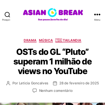
Pesquisar
Menu
A
S
I
A
C
DRAMA
MÚSICA
🇹🇭 TAILANDIA
N
a
OSTs do GL “Pluto”
B
t
R
e
superam 1 milhão de
E
g
A
o
views no YouTube
K
r
i
a
Por
Leticia Goncalves
28 de fevereiro de 2025
A
D
s
u
a
e
Nenhum comentário
t
t
m
o
a
O
r
d