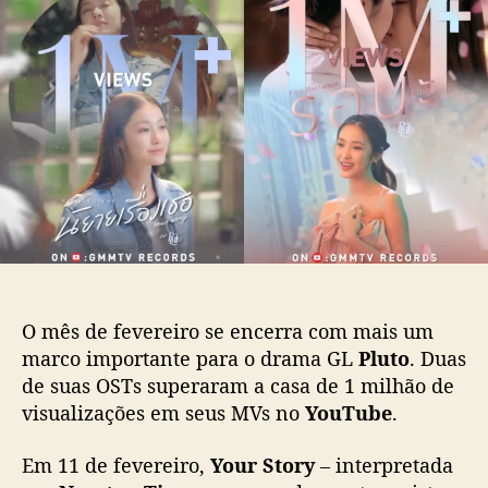
S
d
e
T
o
p
s
p
u
d
o
b
o
s
l
G
t
i
L
c
“
a
P
ç
l
ã
u
o
t
o
”
O mês de fevereiro se encerra com mais um
s
marco importante para o drama GL
Pluto
. Duas
u
de suas OSTs superaram a casa de 1 milhão de
p
visualizações em seus MVs no
YouTube
.
e
r
a
Em 11 de fevereiro,
Your Story
– interpretada
m