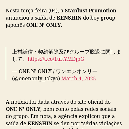
c
Nesta terça-feira (04), a
Stardust Promotion
i
a
anunciou a saída de
KENSHIN
do boy group
s
japonês
ONE N’ ONLY
.
a
í
d
a
上村謙信・契約解除及びグループ脱退に関しま
d
して。
https://t.co/1uftYMDjpG
e
K
— ONE N' ONLY / ワンエンオンリー
E
(@onenonly_tokyo)
March 4, 2025
N
S
H
I
A notícia foi dada através do site oficial do
N
ONE N’ ONLY
, bem como pelas redes sociais
do grupo. Em nota, a agência explicou que a
saída de
KENSHIN
se deu por “sérias violações