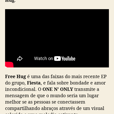
Hug
.
e
“
F
r
e
e
H
u
g
”
Free Hug
é uma das faixas do mais recente EP
do grupo,
Fiesta
, e fala sobre bondade e amor
incondicional. O
ONE N’ ONLY
transmite a
mensagem de que o mundo seria um lugar
melhor se as pessoas se conectassem
compartilhando abraços através de um visual