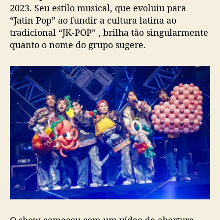
2023. Seu estilo musical, que evoluiu para
e
a
“Jatin Pop” ao fundir a cultura latina ao
f
tradicional “JK-POP” , brilha tão singularmente
i
quanto o nome do grupo sugere.
r
m
a
l
a
ç
o
s
c
o
m
S
W
A
G