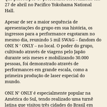
r
27 de abril no Pacifico Yokohama National
n
Hall.
ê
p
Apesar de ser a maior sequência de
o
r
apresentações do grupo em sua história, os
4
ingressos para a performance esgotaram no
7
mesmo dia, reunindo 5 mil SWAG – fandom do
p
ONE N ‘ ONLY – no local. O poder do grupo,
r
cultivado através de viagens pelo Japão
e
durante seis meses e mobilizando 30.000
f
pessoas, foi demonstrado através de
e
i
performances em grande escala, como a
t
primeira produção de laser especial do
u
mundo.
r
a
ONE N’ ONLY é especialmente popular na
s
América do Sul, tendo realizado uma turnê
e
latina que visitou três cidades do Brasil em
r