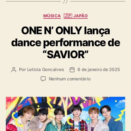
s
C
MÚSICA
🇯🇵 JAPÃO
a
ONE N’ ONLY lança
t
e
dance performance de
g
o
“SAVIOR”
r
i
a
Por
Leticia Goncalves
6 de janeiro de 2025
A
D
s
u
a
e
Nenhum comentário
t
t
m
o
a
O
r
d
N
d
e
E
o
p
N
p
u
’
o
b
O
s
l
N