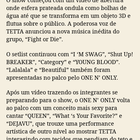
O show começou com um vídeo de abertura
onde esfera prateada ondula como bolhas de
água até que se transforma em um objeto 3D e
flutua sobre o público. A poderosa voz de
TETTA anunciou a nova música inédita do
grupo, “Fight or Die”.
O setlist continuou com “I ‘M SWAG”, “Shut Up!
BREAKER”, “Category” e “YOUNG BLOOD”.
“Lalalala” e “Beautiful” também foram
apresentadas no palco pelo ONE N’ ONLY.
Após um vídeo trazendo os integrantes se
preparando para o show, o ONE N’ ONLY volta
ao palco com um conceito mais sexy para
cantar “QUEEN”, “What ‘s Your Favorite?” e
“DEJAVU”, que trouxe uma performance
artística de outro nível ao mostrar TETTA
interagindo com tecidos que pendiam do teto e