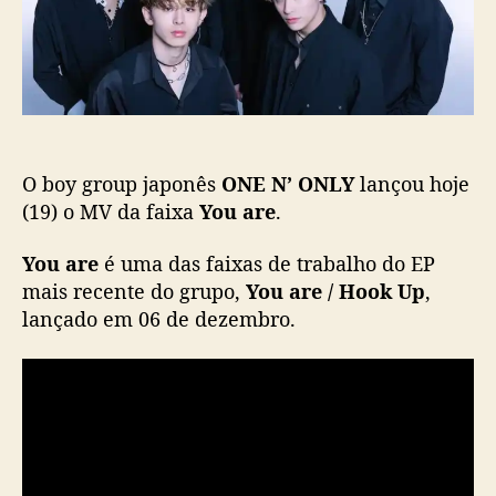
t
i
L
c
Y
a
l
ç
a
ã
n
o
ç
a
O boy group japonês
ONE N’ ONLY
lançou hoje
M
V
(19) o MV da faixa
You are
.
d
e
You are
é uma das faixas de trabalho do EP
“
mais recente do grupo,
You are / Hook Up
,
Y
lançado em 06 de dezembro.
o
u
a
r
e
”