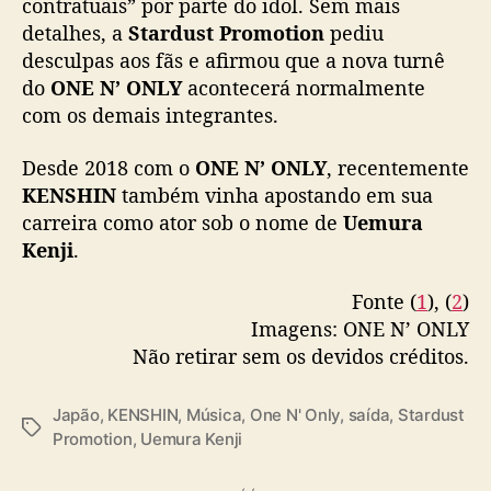
contratuais” por parte do idol. Sem mais
detalhes, a
Stardust Promotion
pediu
desculpas aos fãs e afirmou que a nova turnê
do
ONE N’ ONLY
acontecerá normalmente
com os demais integrantes.
Desde 2018 com o
ONE N’ ONLY
, recentemente
KENSHIN
também vinha apostando em sua
carreira como ator sob o nome de
Uemura
Kenji
.
Fonte (
1
), (
2
)
Imagens: ONE N’ ONLY
Não retirar sem os devidos créditos.
Japão
,
KENSHIN
,
Música
,
One N' Only
,
saída
,
Stardust
T
Promotion
,
Uemura Kenji
a
g