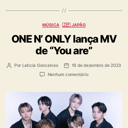
g
s
C
MÚSICA
🇯🇵 JAPÃO
a
ONE N’ ONLY lança MV
t
e
de “You are”
g
o
r
Por
Leticia Goncalves
19 de dezembro de 2023
A
D
i
u
a
a
e
Nenhum comentário
t
t
s
m
o
a
O
r
d
N
d
e
E
o
p
N
p
u
’
o
b
O
s
l
N