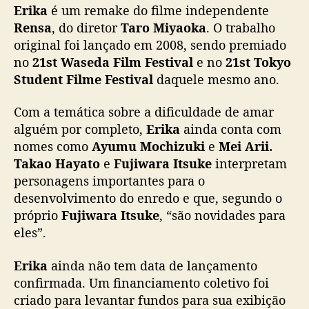
L
Erika
é um remake do filme independente
Y
Rensa
, do diretor
Taro Miyaoka
. O trabalho
)
original foi lançado em 2008, sendo premiado
e
no
21st Waseda Film Festival
e no
21st Tokyo
F
u
Student Filme Festival
daquele mesmo ano.
j
i
Com a temática sobre a dificuldade de amar
w
alguém por completo,
Erika
ainda conta com
a
nomes como
Ayumu Mochizuki
e
Mei Arii.
r
Takao Hayato
e
Fujiwara Itsuke
interpretam
a
personagens importantes para o
I
desenvolvimento do enredo e que, segundo o
t
s
próprio
Fujiwara Itsuke
, “são novidades para
u
eles”.
k
i
Erika
ainda não tem data de lançamento
(
confirmada. Um financiamento coletivo foi
T
criado para levantar fundos para sua exibição
H