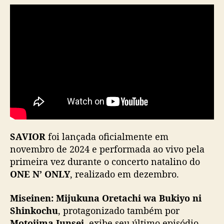
n
c
e
d
e
“
S
A
V
I
O
R
SAVIOR
foi lançada oficialmente em
”
novembro de 2024 e performada ao vivo pela
primeira vez durante o concerto natalino do
ONE N’ ONLY
, realizado em dezembro.
Miseinen: Mijukuna Oretachi wa Bukiyo ni
Shinkochu
, protagonizado também por
Motojima Junsei
, exibe seu último episódio