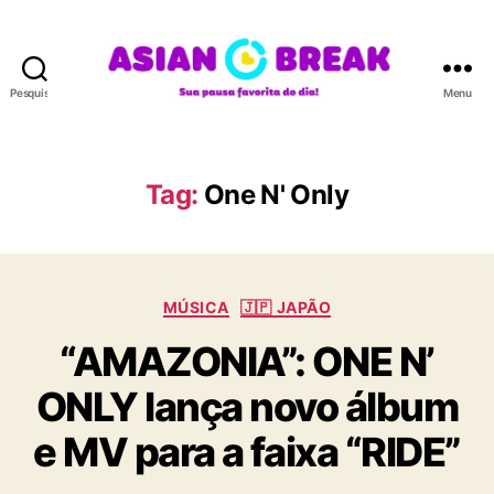
Pesquisar
Menu
A
S
I
A
Tag:
One N' Only
N
B
R
E
C
A
MÚSICA
🇯🇵 JAPÃO
a
K
“AMAZONIA”: ONE N’
t
e
ONLY lança novo álbum
g
o
e MV para a faixa “RIDE”
r
i