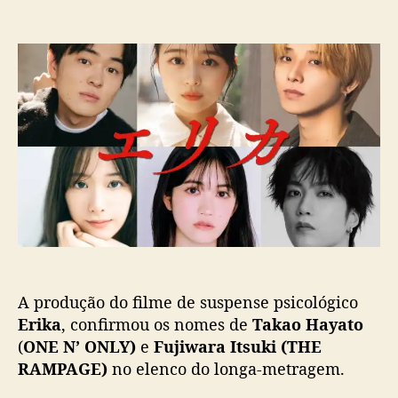
t
t
m
o
a
T
r
d
a
d
e
k
o
p
a
p
u
o
o
b
H
s
l
a
t
i
y
c
a
a
t
ç
o
ã
(
o
O
N
A produção do filme de suspense psicológico
E
N
Erika
, confirmou os nomes de
Takao Hayato
’
(
ONE N’ ONLY)
e
Fujiwara Itsuki (THE
O
RAMPAGE)
no elenco do longa-metragem.
N