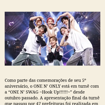
t
t
m
o
a
O
r
d
N
d
e
E
o
p
N
p
u
’
o
b
O
s
l
N
t
i
L
c
Y
a
c
ç
o
ã
m
o
p
l
Como parte das comemorações de seu 5º
e
t
aniversário, o ONE N’ ONLY está em turnê com
a
a “ONE N’ SWAG ~Hook Up!!!!!!~” desde
t
outubro passado. A apresentação final da turnê
u
que passou por 47 prefeituras foi realizada em