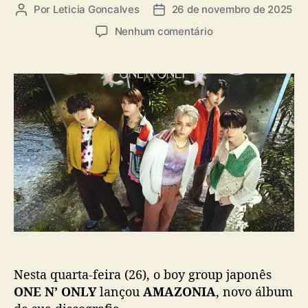
a
Por
Leticia Goncalves
26 de novembro de 2025
A
D
s
u
a
e
Nenhum comentário
t
t
m
o
a
“
r
d
A
d
e
M
o
p
A
p
u
Z
o
b
O
s
l
N
t
i
I
c
A
a
”
ç
:
ã
O
o
N
E
Nesta quarta-feira (26), o boy group japonês
N
’
ONE N’ ONLY
lançou
AMAZONIA
, novo álbum
O