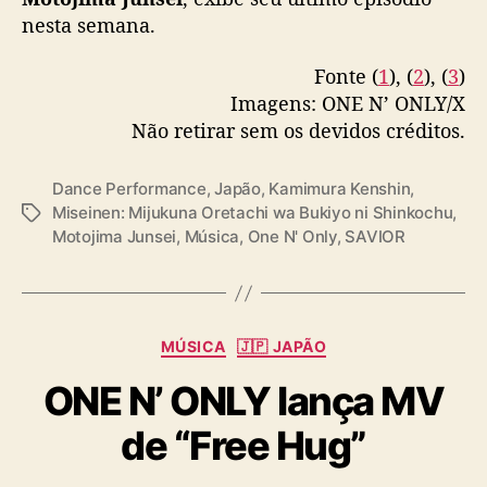
nesta semana.
Fonte (
1
), (
2
), (
3
)
Imagens: ONE N’ ONLY/X
Não retirar sem os devidos créditos.
Dance Performance
,
Japão
,
Kamimura Kenshin
,
Miseinen: Mijukuna Oretachi wa Bukiyo ni Shinkochu
,
T
Motojima Junsei
,
Música
,
One N' Only
,
SAVIOR
a
g
s
C
MÚSICA
🇯🇵 JAPÃO
a
ONE N’ ONLY lança MV
t
e
de “Free Hug”
g
o
r