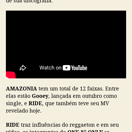
de sua discografia.
N
L
Y
l
a
n
ç
a
n
o
v
o
á
AMAZONIA
tem um total de 12 faixas. Entre
l
elas estão
Gooey
, lançada em outubro como
b
u
single, e
RIDE
, que também teve seu MV
m
revelado hoje.
e
M
RIDE
traz influências do reggaeton e em seu
V
vídeo, os integrantes do
ONE N’ ONLY
se