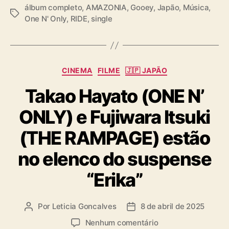
álbum completo
,
AMAZONIA
,
Gooey
,
Japão
,
Música
,
T
— ONE N' ONLY / ワンエンオンリー
One N' Only
,
RIDE
,
single
a
(@onenonly_tokyo)
November 26, 2025
g
s
C
CINEMA
FILME
🇯🇵 JAPÃO
a
Takao Hayato (ONE N’
t
e
ONLY) e Fujiwara Itsuki
g
o
(THE RAMPAGE) estão
r
i
no elenco do suspense
a
s
“Erika”
Por
Leticia Goncalves
8 de abril de 2025
A
D
u
a
e
Nenhum comentário