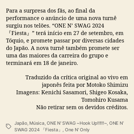
Para a surpresa dos fãs, ao final da
performance o anúncio de uma nova turnê
surgiu nos telões. “ONE N’ SWAG 2024
『Fiesta』” terá início em 27 de setembro, em
Tóquio, e promete passar por diversas cidades
do Japão. A nova turnê também promete ser
uma das maiores da carreira do grupo e
terminará em 18 de janeiro.
Traduzido da crítica original ao vivo em
japonês feita por Motoko Shimizu
Imagens: Kenichi Sasamori, Shigeo Kosaka,
Tomohiro Kusama
Não retirar sem os devidos créditos.
Japão
,
Música
,
ONE N' SWAG ~Hook Up!!!!!!~
,
ONE N’
T
SWAG 2024 『Fiesta』
,
One N' Only
a