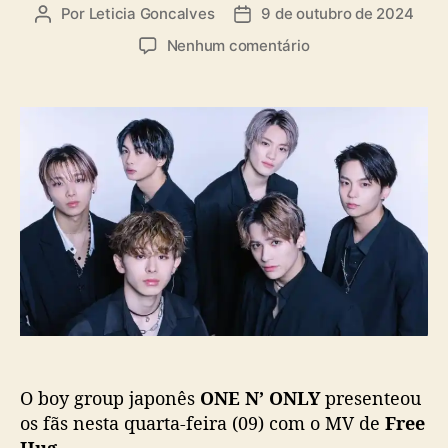
Por
Leticia Goncalves
9 de outubro de 2024
A
D
i
u
a
a
e
Nenhum comentário
t
t
s
m
o
a
O
r
d
N
d
e
E
o
p
N
p
u
’
o
b
O
s
l
N
t
i
L
c
Y
a
l
ç
a
ã
n
o
ç
a
O boy group japonês
ONE N’ ONLY
presenteou
M
V
os fãs nesta quarta-feira (09) com o MV de
Free
d