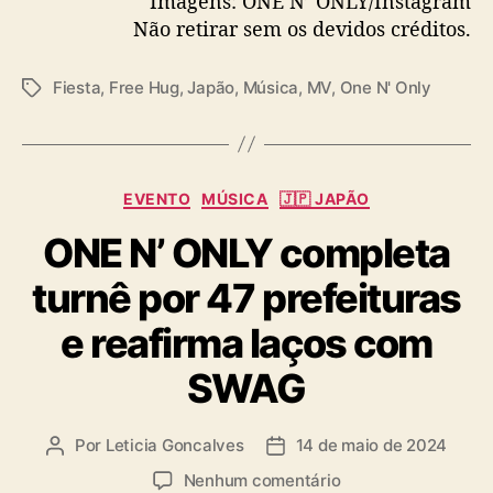
Imagens: ONE N’ ONLY/Instagram
Não retirar sem os devidos créditos.
Fiesta
,
Free Hug
,
Japão
,
Música
,
MV
,
One N' Only
T
a
g
s
C
EVENTO
MÚSICA
🇯🇵 JAPÃO
a
ONE N’ ONLY completa
t
e
turnê por 47 prefeituras
g
o
e reafirma laços com
r
i
SWAG
a
s
Por
Leticia Goncalves
14 de maio de 2024
A
D
u
a
e
Nenhum comentário