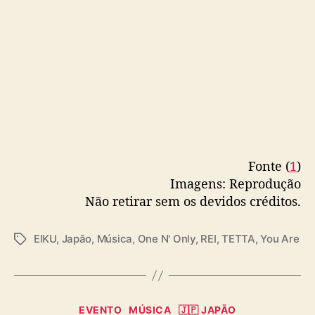
Fonte (
1
)
Imagens: Reprodução
Não retirar sem os devidos créditos.
EIKU
,
Japão
,
Música
,
One N' Only
,
REI
,
TETTA
,
You Are
T
a
g
s
C
EVENTO
MÚSICA
🇯🇵 JAPÃO