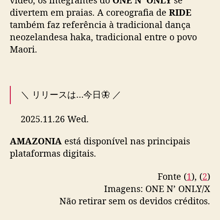
p
divertem em praias. A coreografia de
RIDE
a
também faz referência à tradicional dança
r
neozelandesa haka, tradicional entre o povo
a
a
Maori.
f
a
i
x
＼ リリースは…今日🦋 ／
a
“
2025.11.26 Wed.
R
Major 1st Album ”AMAZONIA”
I
AMAZONIA
está disponível nas principais
🔗
https://t.co/h62LUZPwR5
D
plataformas digitais.
E
”
11.23 大阪・セブンパーク天美
Fonte (
1
), (
2
)
に集まってくれた
#SWAG
の皆さまと🐶
Imagens: ONE N’ ONLY/X
#AMAZONIA_D_DAY
#ワンエンAMAZONIA
#
Não retirar sem os devidos créditos.
ワンエン
#ONENONLY
pic.twitter.com/eVphgpoory