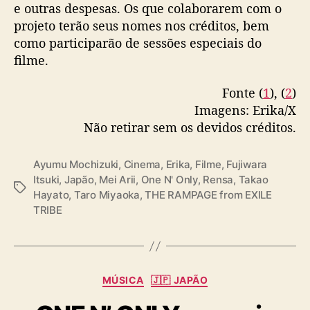
e outras despesas. Os que colaborarem com o
E
projeto terão seus nomes nos créditos, bem
R
A
como participarão de sessões especiais do
M
filme.
P
A
Fonte (
1
), (
2
)
G
Imagens: Erika/X
E
Não retirar sem os devidos créditos.
)
e
s
Ayumu Mochizuki
,
Cinema
,
Erika
,
Filme
,
Fujiwara
t
Itsuki
,
Japão
,
Mei Arii
,
One N' Only
,
Rensa
,
Takao
T
ã
Hayato
,
Taro Miyaoka
,
THE RAMPAGE from EXILE
a
o
TRIBE
g
n
s
o
e
l
C
MÚSICA
🇯🇵 JAPÃO
e
a
n
t