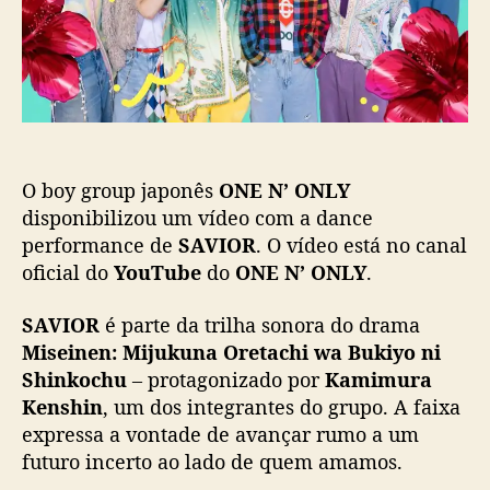
t
i
L
c
Y
a
l
ç
a
ã
n
o
ç
a
O boy group japonês
ONE N’ ONLY
d
a
disponibilizou um vídeo com a dance
n
performance de
SAVIOR
. O vídeo está no canal
c
oficial do
YouTube
do
ONE N’ ONLY
.
e
p
SAVIOR
é parte da trilha sonora do drama
e
Miseinen: Mijukuna Oretachi wa Bukiyo ni
r
Shinkochu
– protagonizado por
Kamimura
f
Kenshin
, um dos integrantes do grupo. A faixa
o
r
expressa a vontade de avançar rumo a um
m
futuro incerto ao lado de quem amamos.
a