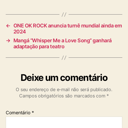
a
g
s
←
ONE OK ROCK anuncia turnê mundial ainda em
2024
→
Mangá “Whisper Me a Love Song” ganhará
adaptação para teatro
Deixe um comentário
O seu endereço de e-mail não será publicado.
Campos obrigatórios são marcados com
*
Comentário
*