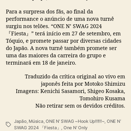
Para a surpresa dos fãs, ao final da
performance o anúncio de uma nova turnê
surgiu nos telões. “ONE N’ SWAG 2024
『Fiesta』” terá início em 27 de setembro, em
Tóquio, e promete passar por diversas cidades
do Japão. A nova turnê também promete ser
uma das maiores da carreira do grupo e
terminará em 18 de janeiro.
Traduzido da crítica original ao vivo em
japonês feita por Motoko Shimizu
Imagens: Kenichi Sasamori, Shigeo Kosaka,
Tomohiro Kusama
Não retirar sem os devidos créditos.
Japão
,
Música
,
ONE N' SWAG ~Hook Up!!!!!!~
,
ONE N’
T
SWAG 2024 『Fiesta』
,
One N' Only