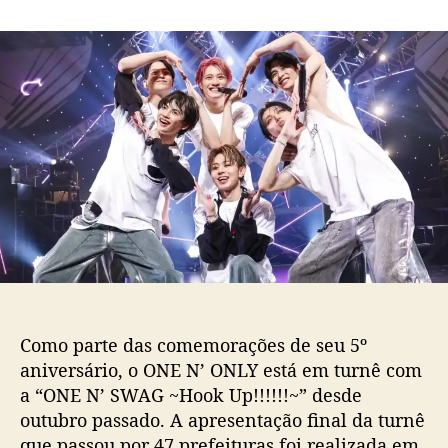
m
o
a
O
r
d
N
d
e
E
o
p
N
p
u
’
o
b
O
s
l
N
t
i
L
c
Y
a
c
ç
o
ã
m
o
p
l
e
Como parte das comemorações de seu 5º
t
aniversário, o ONE N’ ONLY está em turnê com
a
a “ONE N’ SWAG ~Hook Up!!!!!!~” desde
t
outubro passado. A apresentação final da turnê
u
r
que passou por 47 prefeituras foi realizada em