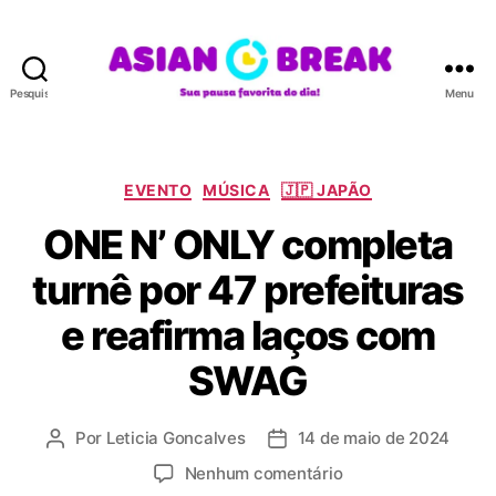
Pesquisar
Menu
A
S
I
A
C
EVENTO
MÚSICA
🇯🇵 JAPÃO
N
a
ONE N’ ONLY completa
B
t
R
e
turnê por 47 prefeituras
E
g
A
o
e reafirma laços com
K
r
i
SWAG
a
s
Por
Leticia Goncalves
14 de maio de 2024
A
D
u
a
e
Nenhum comentário
t
t