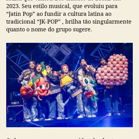
e
2023. Seu estilo musical, que evoluiu para
a
“Jatin Pop” ao fundir a cultura latina ao
f
tradicional “JK-POP” , brilha tão singularmente
i
quanto o nome do grupo sugere.
r
m
a
l
a
ç
o
s
c
o
m
S
W
A
G