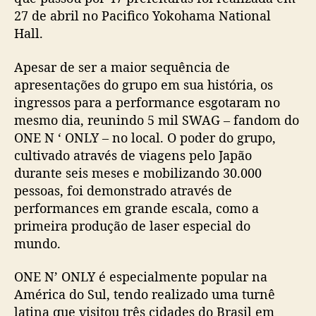
n
27 de abril no Pacifico Yokohama National
ê
Hall.
p
o
Apesar de ser a maior sequência de
r
apresentações do grupo em sua história, os
4
ingressos para a performance esgotaram no
7
mesmo dia, reunindo 5 mil SWAG – fandom do
p
r
ONE N ‘ ONLY – no local. O poder do grupo,
e
cultivado através de viagens pelo Japão
f
durante seis meses e mobilizando 30.000
e
pessoas, foi demonstrado através de
i
performances em grande escala, como a
t
primeira produção de laser especial do
u
mundo.
r
a
s
ONE N’ ONLY é especialmente popular na
e
América do Sul, tendo realizado uma turnê
r
latina que visitou três cidades do Brasil em