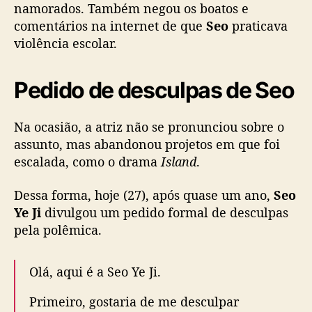
namorados. Também negou os boatos e
ó
comentários na internet de que
Seo
praticava
s
1
violência escolar.
0
m
Pedido de desculpas de Seo
e
s
e
Na ocasião, a atriz não se pronunciou sobre o
s
assunto, mas abandonou projetos em que foi
escalada, como o drama
Island
.
Dessa forma, hoje (27), após quase um ano,
Seo
Ye Ji
divulgou um pedido formal de desculpas
pela polêmica.
Olá, aqui é a Seo Ye Ji.
Primeiro, gostaria de me desculpar