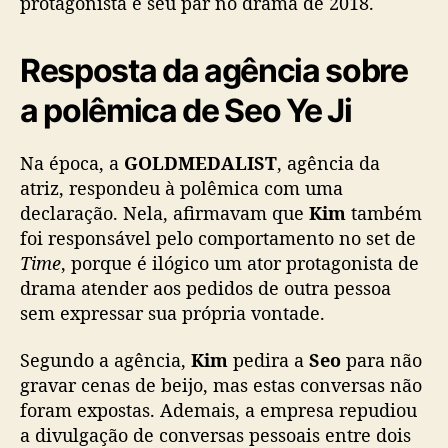
protagonista e seu par no drama de 2018.
r
e
s
Resposta da agência sobre
e
u
a polêmica de Seo Ye Ji
r
e
l
Na época, a
GOLDMEDALIST
, agência da
a
atriz, respondeu à polêmica com uma
c
declaração. Nela, afirmavam que
Kim
também
i
foi responsável pelo comportamento no set de
o
Time
, porque é ilógico um ator protagonista de
n
drama atender aos pedidos de outra pessoa
a
m
sem expressar sua própria vontade.
e
n
Segundo a agência,
Kim
pedira a
Seo
para não
t
gravar cenas de beijo, mas estas conversas não
o
foram expostas. Ademais, a empresa repudiou
a
a divulgação de conversas pessoais entre dois
p