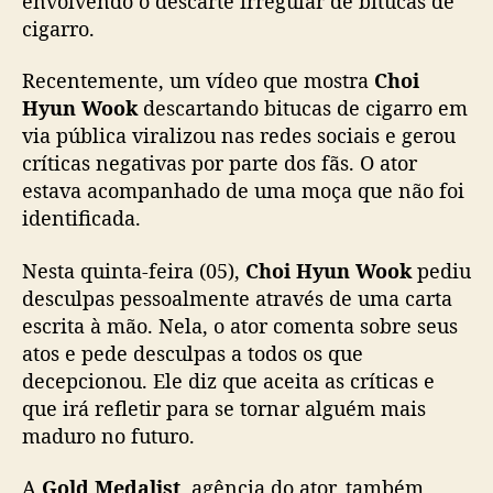
envolvendo o descarte irregular de bitucas de
e
cigarro.
s
c
Recentemente, um vídeo que mostra
Choi
u
Hyun Wook
descartando bitucas de cigarro em
l
via pública viralizou nas redes sociais e gerou
p
críticas negativas por parte dos fãs. O ator
a
s
estava acompanhado de uma moça que não foi
a
identificada.
p
ó
Nesta quinta-feira (05),
Choi Hyun Wook
pediu
s
desculpas pessoalmente através de uma carta
p
escrita à mão. Nela, o ator comenta sobre seus
o
atos e pede desculpas a todos os que
l
decepcionou. Ele diz que aceita as críticas e
ê
m
que irá refletir para se tornar alguém mais
i
maduro no futuro.
c
a
A
Gold Medalist
, agência do ator, também