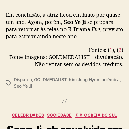
Em conclusão, a atriz ficou em hiato por quase
um ano. Agora, porém,
Seo Ye Ji
se prepara
para retornar às telas no K-Drama
Eve
, previsto
para estrear ainda neste ano.
Fontes: (
1
), (
2
)
Fonte imagens: GOLDMEDALIST – divulgação.
Não retirar sem os devidos créditos.
Dispatch
,
GOLDMEDALIST
,
Kim Jung Hyun
,
polêmica
,
T
Seo Ye Ji
a
g
s
C
CELEBRIDADES
SOCIEDADE
🇰🇷 COREIA DO SUL
a
t