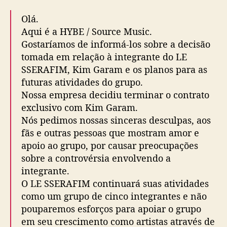
s
Olá.
u
Aqui é a HYBE / Source Music.
a
Gostaríamos de informá-los sobre a decisão
s
a
tomada em relação à integrante do LE
í
SSERAFIM, Kim Garam e os planos para as
d
futuras atividades do grupo.
a
Nossa empresa decidiu terminar o contrato
d
exclusivo com Kim Garam.
o
Nós pedimos nossas sinceras desculpas, aos
L
fãs e outras pessoas que mostram amor e
E
S
apoio ao grupo, por causar preocupações
S
sobre a controvérsia envolvendo a
E
integrante.
R
O LE SSERAFIM continuará suas atividades
A
como um grupo de cinco integrantes e não
F
pouparemos esforços para apoiar o grupo
I
em seu crescimento como artistas através de
M