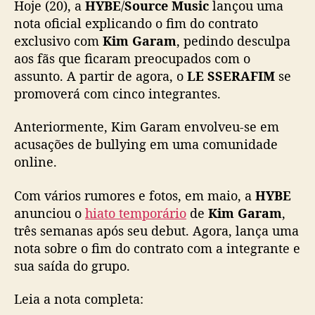
Hoje (20), a
HYBE
/
Source Music
lançou uma
d
o
nota oficial explicando o fim do contrato
c
exclusivo com
Kim Garam
, pedindo desculpa
o
aos fãs que ficaram preocupados com o
n
assunto. A partir de agora, o
LE SSERAFIM
se
t
promoverá com cinco integrantes.
r
a
Anteriormente, Kim Garam envolveu-se em
t
acusações de bullying em uma comunidade
o
d
online.
e
K
Com vários rumores e fotos, em maio, a
HYBE
i
anunciou o
hiato temporário
de
Kim Garam
,
m
três semanas após seu debut. Agora, lança uma
G
nota sobre o fim do contrato com a integrante e
a
sua saída do grupo.
r
a
Leia a nota completa:
m
e