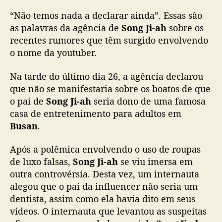
l
“Não temos nada a declarar ainda”. Essas são
v
i
as palavras da agência de
Song Ji-ah
sobre os
d
recentes rumores que têm surgido envolvendo
a
o nome da youtuber.
e
m
Na tarde do último dia 26, a agência declarou
r
que não se manifestaria sobre os boatos de que
u
o pai de
Song Ji-ah
seria dono de uma famosa
m
casa de entretenimento para adultos em
o
r
Busan
.
e
s
Após a polêmica envolvendo o uso de roupas
s
de luxo falsas,
Song Ji-ah
se viu imersa em
o
outra controvérsia. Desta vez, um internauta
b
alegou que o pai da influencer não seria um
r
dentista, assim como ela havia dito em seus
e
vídeos. O internauta que levantou as suspeitas
s
e