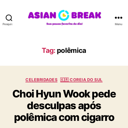
Pesquisar
Menu
A
S
I
A
Tag:
polêmica
N
B
R
E
C
A
CELEBRIDADES
🇰🇷 COREIA DO SUL
a
K
Choi Hyun Wook pede
t
e
desculpas após
g
o
polêmica com cigarro
r
i