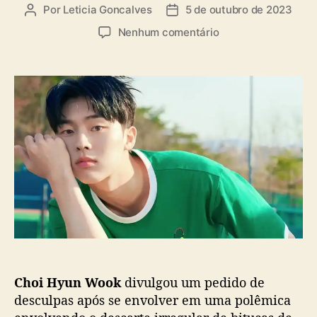
a
Por
Leticia Goncalves
5 de outubro de 2023
A
D
s
u
a
e
Nenhum comentário
t
t
m
o
a
C
r
d
h
d
e
o
o
p
i
p
u
H
o
b
y
s
l
u
t
i
n
c
W
a
o
ç
o
ã
k
o
p
e
Choi Hyun Wook
divulgou um pedido de
d
e
desculpas após se envolver em uma polêmica
d