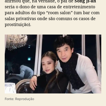
afirmou que, na verdade, o pai de
Song Ji-ah
u
seria o dono de uma casa de entretenimento
p
para adultos do tipo “room salon” (um bar com
a
salas privativas onde são comuns os casos de
i
prostituição).
Fonte: Reprodução