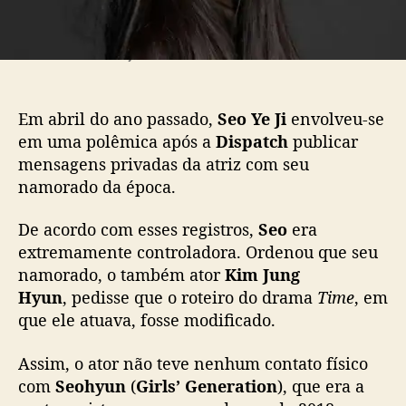
o
c
u
l
Atriz Seo Yeji. Foto cortesia da GOLDMEDALIST.
p
a
p
Em abril do ano passado,
Seo Ye Ji
envolveu-se
e
em uma polêmica após a
Dispatch
publicar
l
mensagens privadas da atriz com seu
a
namorado da época.
p
o
De acordo com esses registros,
Seo
era
l
ê
extremamente controladora. Ordenou que seu
m
namorado, o também ator
Kim
Jung
i
Hyun
, pedisse que o roteiro do drama
Time
, em
c
que ele atuava, fosse modificado.
a
s
Assim, o ator não teve nenhum contato físico
o
com
Seohyun
(
Girls’ Generation
), que era a
b