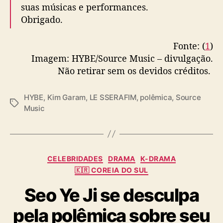
suas músicas e performances.
Obrigado.
Fonte: (
1
)
Imagem: HYBE/Source Music – divulgação.
Não retirar sem os devidos créditos.
HYBE
,
Kim Garam
,
LE SSERAFIM
,
polêmica
,
Source
T
Music
a
g
s
C
CELEBRIDADES
DRAMA
K-DRAMA
a
🇰🇷 COREIA DO SUL
t
Seo Ye Ji se desculpa
e
g
pela polêmica sobre seu
o
r