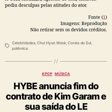
c
pediu desculpas pelas atitudes do ator.
o
m
Fonte (
1
)
c
Imagens: Reprodução
i
Não retirar sem os devidos créditos.
g
a
r
Celebridades
,
Choi Hyun Wook
,
Coreia do Sul
,
r
T
polêmica
o
a
g
s
C
KPOP
MÚSICA
a
HYBE anuncia fim do
t
e
contrato de Kim Garam e
g
o
sua saída do LE
r
i