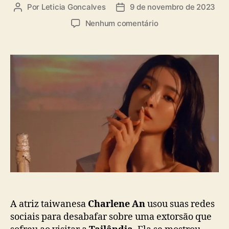
a
Por
Leticia Goncalves
9 de novembro de 2023
A
D
s
u
a
e
Nenhum comentário
t
t
m
o
a
A
r
d
t
d
e
r
o
p
i
p
u
z
o
b
C
s
l
h
t
i
a
c
r
a
l
ç
e
ã
n
o
e
A
n
A atriz taiwanesa
Charlene An
usou suas redes
d
sociais para desabafar sobre uma extorsão que
e