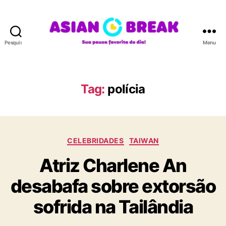
Pesquisar
Menu
A
S
I
A
Tag:
polícia
N
B
R
E
C
A
CELEBRIDADES
TAIWAN
a
K
Atriz Charlene An
t
e
desabafa sobre extorsão
g
o
sofrida na Tailândia
r
i