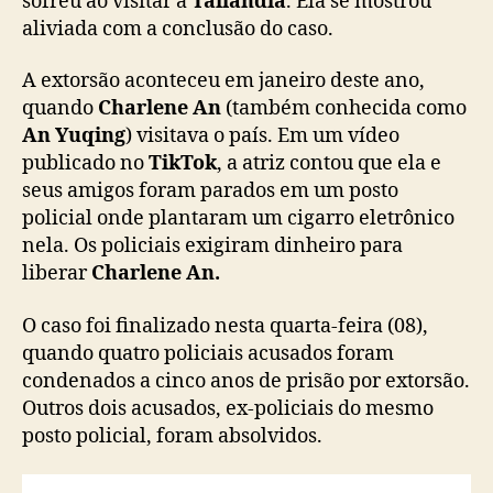
sofreu ao visitar a
Tailândia
. Ela se mostrou
s
aliviada com a conclusão do caso.
a
b
A extorsão aconteceu em janeiro deste ano,
a
quando
Charlene An
(também conhecida como
f
An Yuqing
) visitava o país. Em um vídeo
a
publicado no
TikTok
, a atriz contou que ela e
s
o
seus amigos foram parados em um posto
b
policial onde plantaram um cigarro eletrônico
r
nela. Os policiais exigiram dinheiro para
e
liberar
Charlene An.
e
x
O caso foi finalizado nesta quarta-feira (08),
t
quando quatro policiais acusados foram
o
condenados a cinco anos de prisão por extorsão.
r
s
Outros dois acusados, ex-policiais do mesmo
ã
posto policial, foram absolvidos.
o
s