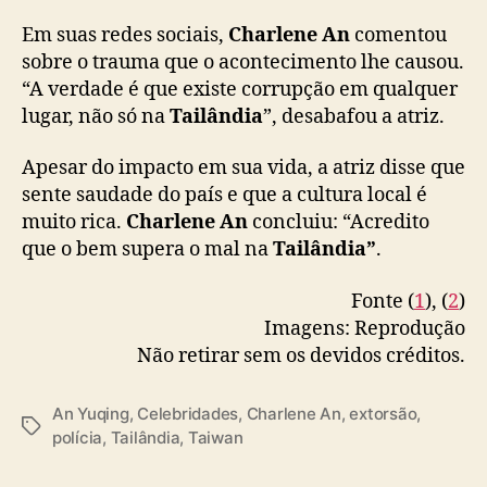
Em suas redes sociais,
Charlene An
comentou
sobre o trauma que o acontecimento lhe causou.
“A verdade é que existe corrupção em qualquer
lugar, não só na
Tailândia
”, desabafou a atriz.
Apesar do impacto em sua vida, a atriz disse que
sente saudade do país e que a cultura local é
muito rica.
Charlene An
concluiu: “Acredito
que o bem supera o mal na
Tailândia”
.
Fonte (
1
), (
2
)
Imagens: Reprodução
Não retirar sem os devidos créditos.
An Yuqing
,
Celebridades
,
Charlene An
,
extorsão
,
T
polícia
,
Tailândia
,
Taiwan
a
g