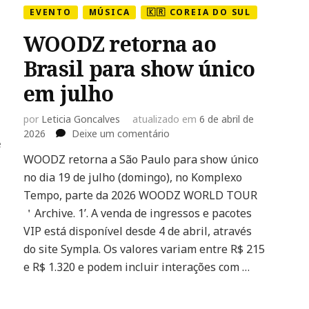
EVENTO
MÚSICA
🇰🇷 COREIA DO SUL
WOODZ retorna ao
Brasil para show único
em julho
por
Leticia Goncalves
atualizado em
6 de abril de
em
2026
Deixe um comentário
e
WOODZ
WOODZ retorna a São Paulo para show único
retorna
no dia 19 de julho (domingo), no Komplexo
ao
Brasil
Tempo, parte da 2026 WOODZ WORLD TOUR
para
＇Archive. 1’. A venda de ingressos e pacotes
show
VIP está disponível desde 4 de abril, através
único
do site Sympla. Os valores variam entre R$ 215
em
julho
e R$ 1.320 e podem incluir interações com …