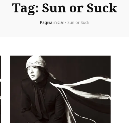
Tag:
Sun or Suck
Página inicial
/
Sun or Suck