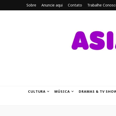
Sobre
Anuncie aqui
Contato
Trabalhe Conosc
ASIANBRE
Tudo sobre o entretenimento asiático.
CULTURA
MÚSICA
DRAMAS & TV SHO