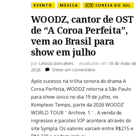
EVENTO
MÚSICA
🇰🇷 COREIA DO SUL
WOODZ, cantor de OST
de “A Coroa Perfeita”,
vem ao Brasil para
show em julho
por
Leticia Goncalves
atualizado em
18 de maio d
em
2026
Deixe um comentário
WOODZ,
Após sucesso na trilha sonora do drama A
cantor
Coroa Perfeita, WOODZ retorna a São Paulo
de
OST
para show único no dia 19 de julho, no
de
Komplexo Tempo, parte da 2026 WOODZ
“A
WORLD TOUR＇Archive. 1＇. A venda de
Coroa
ingressos e pacotes VIP acontece através do
Perfeita”,
vem
site Sympla. Os valores variam entre R$215 e
ao