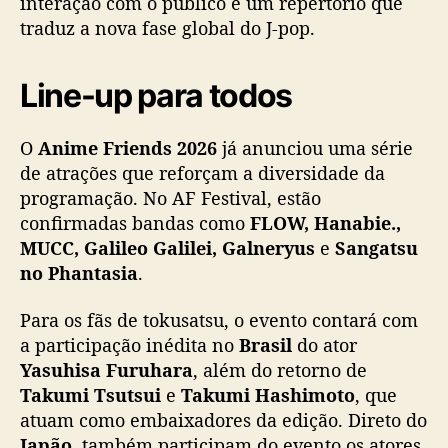
interação com o público e um repertório que
traduz a nova fase global do J-pop.
Line-up para todos
O
Anime Friends 2026
já anunciou uma série
de atrações que reforçam a diversidade da
programação. No AF Festival, estão
confirmadas bandas como
FLOW, Hanabie.,
MUCC, Galileo Galilei, Galneryus
e
Sangatsu
no Phantasia
.
Para os fãs de tokusatsu, o evento contará com
a participação inédita no
Brasil
do ator
Yasuhisa Furuhara
, além do retorno de
Takumi Tsutsui
e
Takumi Hashimoto
, que
atuam como embaixadores da edição. Direto do
Japão
, também participam do evento os atores