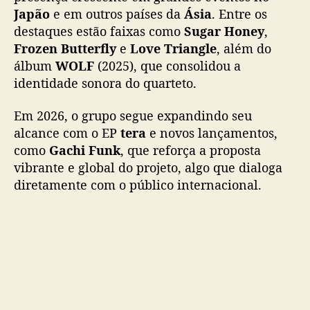
r
Japão
e em outros países da
Ásia
. Entre os
a
destaques estão faixas como
Sugar Honey
,
a
Frozen Butterfly
e
Love Triangle
, além do
g
álbum
WOLF
(2025), que consolidou a
i
t
identidade sonora do quarteto.
a
r
Em 2026, o grupo segue expandindo seu
o
alcance com o EP
tera
e novos lançamentos,
p
como
Gachi Funk
, que reforça a proposta
a
vibrante e global do projeto, algo que dialoga
l
diretamente com o público internacional.
c
o
d
o
d
o
m
i
n