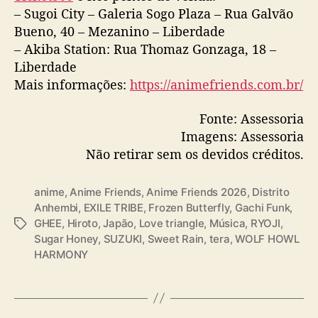
– Sugoi City – Galeria Sogo Plaza – Rua Galvão
Bueno, 40 – Mezanino – Liberdade
– Akiba Station: Rua Thomaz Gonzaga, 18 –
Liberdade
Mais informações:
https://animefriends.com.br/
Fonte: Assessoria
Imagens: Assessoria
Não retirar sem os devidos créditos.
anime
,
Anime Friends
,
Anime Friends 2026
,
Distrito
Anhembi
,
EXILE TRIBE
,
Frozen Butterfly
,
Gachi Funk
,
GHEE
,
Hiroto
,
Japão
,
Love triangle
,
Música
,
RYOJI
,
T
Sugar Honey
,
SUZUKI
,
Sweet Rain
,
tera
,
WOLF HOWL
a
HARMONY
g
s