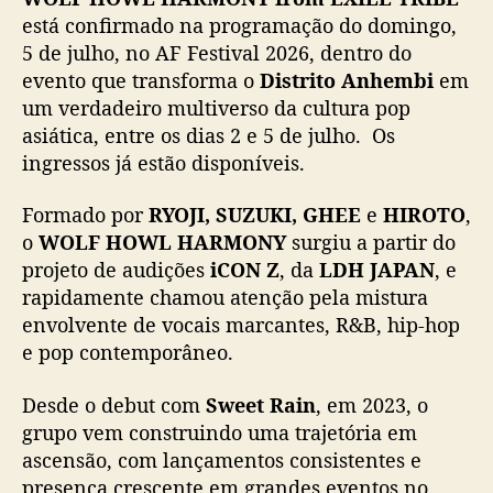
a
está confirmado na programação do domingo,
o
5 de julho, no AF Festival 2026, dentro do
A
evento que transforma o
Distrito Anhembi
em
n
um verdadeiro multiverso da cultura pop
i
asiática, entre os dias 2 e 5 de julho. Os
m
ingressos já estão disponíveis.
e
F
r
Formado por
RYOJI, SUZUKI, GHEE
e
HIROTO
,
i
o
WOLF HOWL HARMONY
surgiu a partir do
e
projeto de audições
iCON Z
, da
LDH JAPAN
, e
n
rapidamente chamou atenção pela mistura
d
envolvente de vocais marcantes, R&B, hip-hop
s
e pop contemporâneo.
2
0
Desde o debut com
Sweet Rain
, em 2023, o
2
6
grupo vem construindo uma trajetória em
p
ascensão, com lançamentos consistentes e
a
presença crescente em grandes eventos no