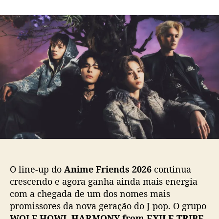
m
o
a
W
r
d
O
d
e
L
o
p
F
p
u
H
o
b
O
s
l
W
t
i
L
c
H
a
A
ç
R
ã
M
o
O
N
Y
O line-up do
Anime Friends 2026
continua
c
crescendo e agora ganha ainda mais energia
h
com a chegada de um dos nomes mais
e
promissores da nova geração do J-pop. O grupo
g
a
WOLF HOWL HARMONY from EXILE TRIBE