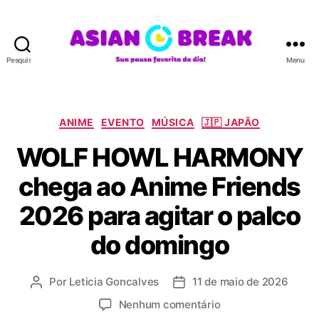
Pesquisar
Menu
A
S
I
A
C
ANIME
EVENTO
MÚSICA
🇯🇵 JAPÃO
N
a
WOLF HOWL HARMONY
B
t
R
e
chega ao Anime Friends
E
g
A
o
2026 para agitar o palco
K
r
i
do domingo
a
s
Por
Leticia Goncalves
11 de maio de 2026
A
D
u
a
e
Nenhum comentário
t
t