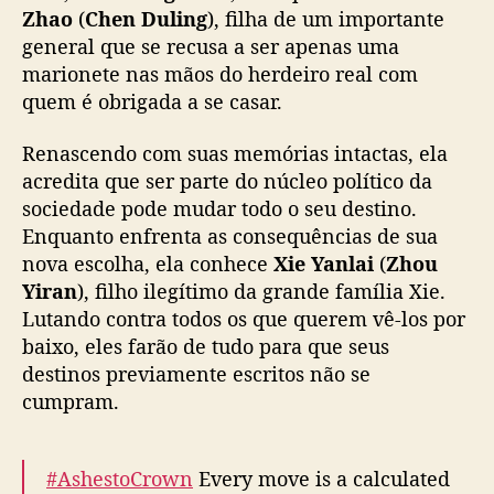
h
Zhao
(
Chen Duling
), filha de um importante
e
general que se recusa a ser apenas uma
n
marionete nas mãos do herdeiro real com
D
quem é obrigada a se casar.
u
l
Renascendo com suas memórias intactas, ela
i
n
acredita que ser parte do núcleo político da
g
sociedade pode mudar todo o seu destino.
e
Enquanto enfrenta as consequências de sua
Z
nova escolha, ela conhece
Xie Yanlai
(
Zhou
h
Yiran
), filho ilegítimo da grande família Xie.
o
Lutando contra todos os que querem vê-los por
u
baixo, eles farão de tudo para que seus
Y
destinos previamente escritos não se
i
r
cumpram.
a
n
#AshestoCrown
Every move is a calculated