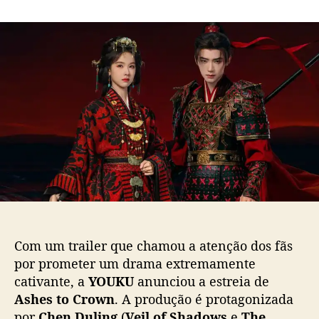
m
o
a
Y
r
d
O
d
e
U
o
p
K
p
u
U
o
b
a
s
l
n
t
i
u
c
n
a
c
ç
i
ã
a
o
e
s
t
Com um trailer que chamou a atenção dos fãs
r
por prometer um drama extremamente
e
cativante, a
YOUKU
anunciou a estreia de
i
Ashes to Crown
. A produção é protagonizada
a
d
por
Chen Duling
(
Veil of Shadows
e
The