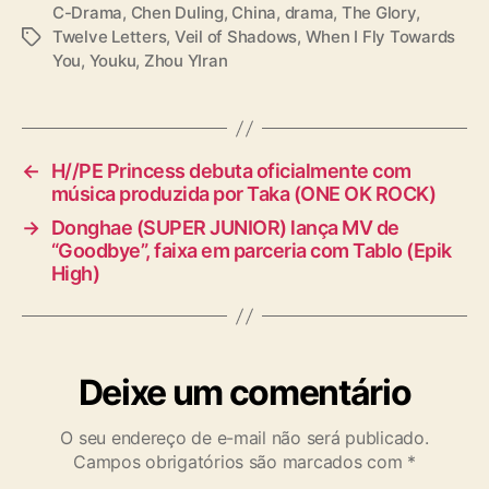
C-Drama
,
Chen Duling
,
China
,
drama
,
The Glory
,
Twelve Letters
,
Veil of Shadows
,
When I Fly Towards
T
You
,
Youku
,
Zhou YIran
a
g
s
←
H//PE Princess debuta oficialmente com
música produzida por Taka (ONE OK ROCK)
→
Donghae (SUPER JUNIOR) lança MV de
“Goodbye”, faixa em parceria com Tablo (Epik
High)
Deixe um comentário
O seu endereço de e-mail não será publicado.
Campos obrigatórios são marcados com
*