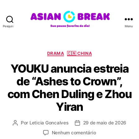
Pesquisar
Menu
A
S
I
A
C
DRAMA
🇨🇳 CHINA
N
a
YOUKU anuncia estreia
B
t
R
e
de “Ashes to Crown”,
E
g
A
o
com Chen Duling e Zhou
K
r
i
Yiran
a
s
Por
Leticia Goncalves
29 de maio de 2026
A
D
u
a
e
Nenhum comentário
t
t