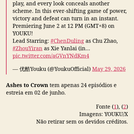
play, and every look conceals another
scheme. In this ever-shifting game of power,
victory and defeat can turn in an instant.
Premiering June 2 at 12 PM (GMT+8) on
YOUKU!
Lead Starring:
#ChenDuling
as Chu Zhao,
#ZhouYiran
as Xie Yanlai (in…
pic.twitter.com/aGVnYNdKm4
— 优酷Youku (@YoukuOfficial)
May 29, 2026
Ashes to Crown
tem apenas 24 episódios e
estreia em 02 de junho.
Fonte (
1
), (
2
)
Imagens: YOUKU/X
Não retirar sem os devidos créditos.