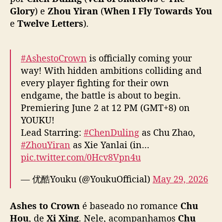
e
Glory
) e
Zhou Yiran
(
When I Fly Towards You
“
e
Twelve Letters
).
A
s
h
#AshestoCrown
is officially coming your
e
way! With hidden ambitions colliding and
s
every player fighting for their own
t
endgame, the battle is about to begin.
o
C
Premiering June 2 at 12 PM (GMT+8) on
r
YOUKU!
o
Lead Starring:
#ChenDuling
as Chu Zhao,
w
#ZhouYiran
as Xie Yanlai (in…
n
pic.twitter.com/0Hcv8Vpn4u
”
,
— 优酷Youku (@YoukuOfficial)
May 29, 2026
c
o
m
Ashes to Crown
é baseado no romance
Chu
C
Hou
, de
Xi Xing
. Nele, acompanhamos
Chu