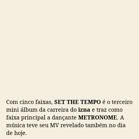
o
m
e
b
a
c
k
e
l
a
n
ç
a
n
Com cinco faixas,
SET THE TEMPO
o
é o terceiro
v
mini álbum da carreira do
izna
e traz como
o
faixa principal a dançante
METRONOME
. A
M
música teve seu MV revelado também no dia
V
de hoje.