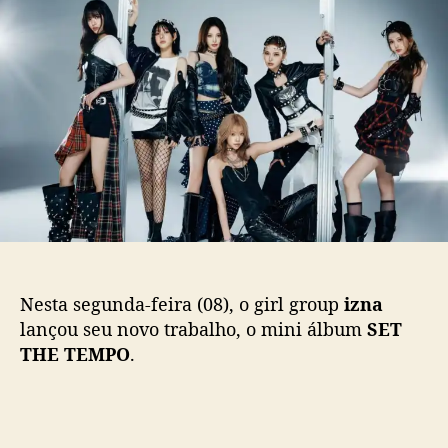
S
d
e
E
o
p
T
p
u
T
o
b
H
s
l
E
t
i
T
c
E
a
M
ç
P
ã
O
o
”
:
i
Nesta segunda-feira (08), o girl group
izna
z
lançou seu novo trabalho, o mini álbum
SET
n
THE TEMPO
.
a
f
a
z
c