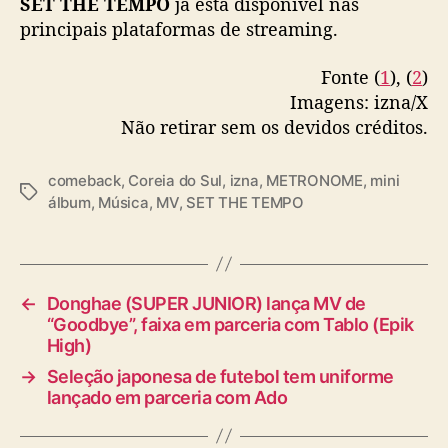
SET THE TEMPO
já está disponível nas
principais plataformas de streaming.
Fonte (
1
), (
2
)
Imagens: izna/X
Não retirar sem os devidos créditos.
comeback
,
Coreia do Sul
,
izna
,
METRONOME
,
mini
T
álbum
,
Música
,
MV
,
SET THE TEMPO
a
g
s
←
Donghae (SUPER JUNIOR) lança MV de
“Goodbye”, faixa em parceria com Tablo (Epik
High)
→
Seleção japonesa de futebol tem uniforme
lançado em parceria com Ado