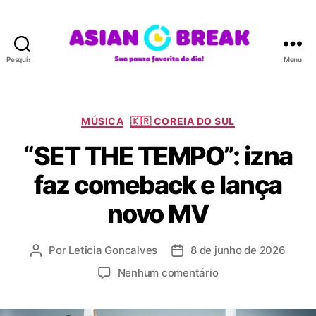
Pesquisar
Menu
A
S
I
A
C
MÚSICA
🇰🇷 COREIA DO SUL
N
a
“SET THE TEMPO”: izna
B
t
R
e
faz comeback e lança
E
g
A
o
novo MV
K
r
i
a
Por
Leticia Goncalves
8 de junho de 2026
A
D
s
u
a
e
Nenhum comentário
t
t
m
o
a
“
r
d