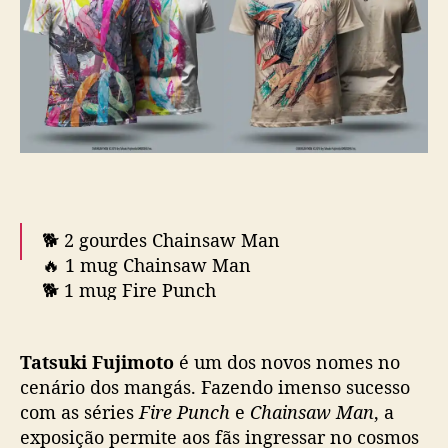
ç
a
🐕 2 gourdes Chainsaw Man
🔥 1 mug Chainsaw Man
🐕 1 mug Fire Punch
3/5
pic.twitter.com/dsspX9mwP8
Tatsuki Fujimoto
é um dos novos nomes no
— Kazé (@KazeFrance)
March 15, 2022
cenário dos mangás. Fazendo imenso sucesso
com as séries
Fire Punch
e
Chainsaw Man
, a
exposição permite aos fãs ingressar no cosmos