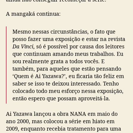
a
t
A mangaká continua:
a
q
Mesmo nessas circunstâncias, o fato que
u
e
posso fazer uma exposição e estar na revista
o
Da Vinci
, só é possível por causa dos leitores
m
que continuam amando meus trabalhos. Eu
a
sou realmente grata a todos vocês. E
n
também, para aqueles que estão pensando
g
‘Quem é Ai Yazawa?’, eu ficaria tão feliz em
á
saber se isso te deixou interessado. Tenho
c
o
colocado todo meu esforço nessa exposição,
n
então espero que possam aproveitá-la.
t
i
Ai Yazawa lançou a obra NANA em maio do
n
ano 2000, mas colocou a série em hiato em
u
2009, enquanto recebia tratamento para uma
a