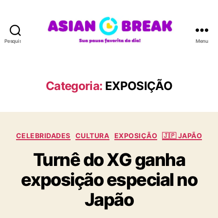
Pesquisar
Menu
A
S
I
A
Categoria:
EXPOSIÇÃO
N
B
R
E
C
A
CELEBRIDADES
CULTURA
EXPOSIÇÃO
🇯🇵 JAPÃO
a
K
Turnê do XG ganha
t
e
exposição especial no
g
o
Japão
r
i