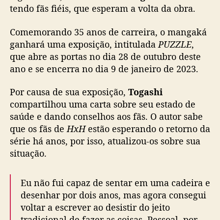
,
tendo fãs fiéis, que esperam a volta da obra.
a
u
Comemorando 35 anos de carreira, o mangaká
t
ganhará uma exposição, intitulada
PUZZLE
,
o
que abre as portas no dia 28 de outubro deste
r
ano e se encerra no dia 9 de janeiro de 2023.
d
e
Por causa de sua exposição,
Togashi
H
u
compartilhou uma carta sobre seu estado de
n
saúde e dando conselhos aos fãs. O autor sabe
t
que os fãs de
HxH
estão esperando o retorno da
e
série há anos, por isso, atualizou-os sobre sua
r
situação.
x
H
u
Eu não fui capaz de sentar em uma cadeira e
n
desenhar por dois anos, mas agora consegui
t
voltar a escrever ao desistir do jeito
e
tradicional de fazer as coisas. Pessoal, por