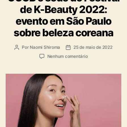
g
de K-Beauty 2022:
o
r
evento em São Paulo
i
a
sobre beleza coreana
s
Por
Naomi Shiroma
25 de maio de 2022
A
D
u
a
e
Nenhum comentário
t
t
m
o
a
C
r
d
C
d
e
C
o
p
B
p
u
é
o
b
s
s
l
e
t
i
d
c
e
a
d