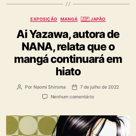
s
C
EXPOSIÇÃO
MANGÁ
🇯🇵 JAPÃO
a
Ai Yazawa, autora de
t
e
NANA, relata que o
g
o
mangá continuará em
r
i
hiato
a
s
Por
Naomi Shiroma
7 de julho de 2022
A
D
u
a
e
Nenhum comentário
t
t
m
o
a
A
r
d
i
d
e
Y
o
p
a
p
u