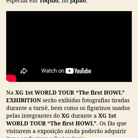
especial em
Tóquio
, no
Japão
.
o
s
i
ç
ã
o
e
s
p
e
c
i
a
Na
XG 1st WORLD TOUR “The first HOWL”
l
EXHIBITION
serão exibidas fotografias tiradas
n
o
durante a turnê, bem como os figurinos usados
J
pelas integrantes do
XG
durante a
XG 1st
a
WORLD TOUR “The first HOWL”
. Os fãs que
p
visitarem a exposição ainda poderão adquirir
ã