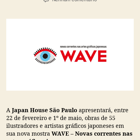
t
t
m
o
a
J
r
d
a
d
e
p
o
p
a
p
u
n
o
b
H
s
l
o
t
i
u
c
s
a
e
ç
S
ã
ã
o
o
P
A
Japan House São Paulo
apresentará, entre
a
u
22 de fevereiro e 1º de maio, obras de 55
l
ilustradores e artistas gráficos japoneses em
o
sua nova mostra
WAVE – Novas correntes nas
a