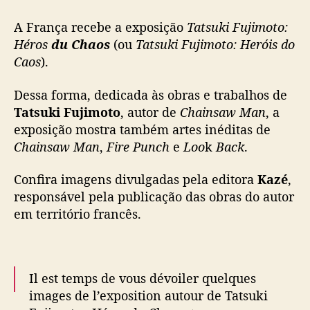
s
A França recebe a exposição
Tatsuki Fujimoto:
u
k
Héros
du Chaos
(ou
Tatsuki Fujimoto: Heróis do
i
Caos
).
F
u
Dessa forma, dedicada às obras e trabalhos de
j
Tatsuki Fujimoto
, autor de
Chainsaw Man
, a
i
exposição mostra também artes inéditas de
m
Chainsaw Man
,
Fire Punch
e
Loo
k
Back
.
o
t
Confira imagens divulgadas pela editora
Kazé
,
o
:
responsável pela publicação das obras do autor
H
em território francês.
é
r
o
s
Il est temps de vous dévoiler quelques
images de l’exposition autour de Tatsuki
d