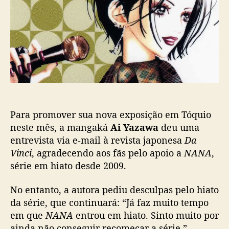
z
o
b
a
s
l
w
t
i
a
c
,
a
a
ç
u
ã
t
o
o
r
Para promover sua nova exposição em Tóquio
a
d
neste mês, a mangaká
Ai Yazawa
deu uma
e
entrevista via e-mail à revista japonesa
Da
N
Vinci
, agradecendo aos fãs pelo apoio a
NANA
,
A
série em hiato desde 2009.
N
A
No entanto, a autora pediu desculpas pelo hiato
,
da série, que continuará: “Já faz muito tempo
r
em que
NANA
entrou em hiato. Sinto muito por
e
l
ainda não conseguir recomeçar a série.”