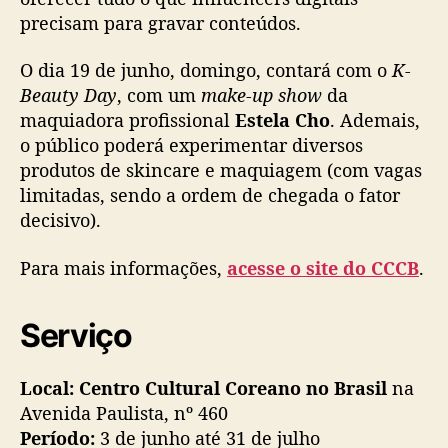
o
precisam para gravar conteúdos.
b
r
O dia 19 de junho, domingo, contará com o
K-
e
Beauty Day
, com um
make-up show
da
b
maquiadora profissional
Estela Cho
. Ademais,
e
o público poderá experimentar diversos
l
produtos de skincare e maquiagem (com vagas
e
limitadas, sendo a ordem de chegada o fator
z
decisivo).
a
c
o
Para mais informações,
acesse o site do CCCB
.
r
e
Serviço
a
n
a
Local: Centro Cultural Coreano no Brasil
na
Avenida Paulista, nº 460
Período:
3 de junho até 31 de julho