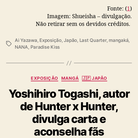
Fonte: (
1
)
Imagem: Shueisha – divulgação.
Não retirar sem os devidos créditos.
Ai Yazawa
,
Exposição
,
Japão
,
Last Quarter
,
mangaká
,
T
NANA
,
Paradise Kiss
a
g
s
C
EXPOSIÇÃO
MANGÁ
🇯🇵 JAPÃO
a
Yoshihiro Togashi, autor
t
e
de Hunter x Hunter,
g
o
divulga carta e
r
i
aconselha fãs
a
s