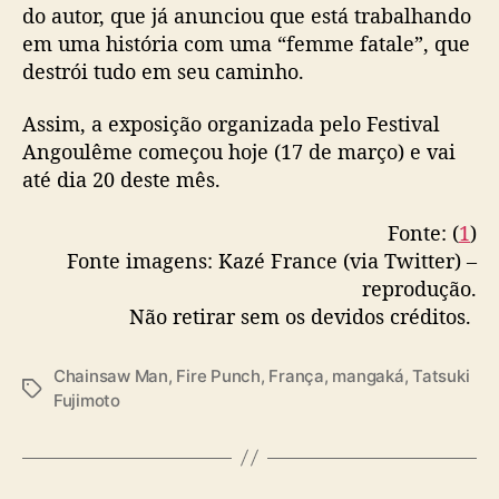
do autor, que já anunciou que está trabalhando
em uma história com uma “femme fatale”, que
destrói tudo em seu caminho.
Assim, a exposição organizada pelo Festival
Angoulême começou hoje (17 de março) e vai
até dia 20 deste mês.
Fonte: (
1
)
Fonte imagens: Kazé France (via Twitter) –
reprodução.
Não retirar sem os devidos créditos.
Chainsaw Man
,
Fire Punch
,
França
,
mangaká
,
Tatsuki
T
Fujimoto
a
g
s