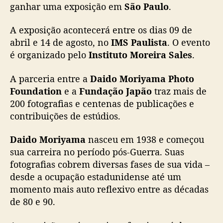
o
ganhar uma exposição em
São Paulo
.
r
i
A exposição acontecerá entre os dias 09 de
y
abril e 14 de agosto, no
IMS Paulista
. O evento
a
é organizado pelo
Instituto Moreira Sales
.
m
a
A parceria entre a
Daido Moriyama Photo
g
Foundation
e a
Fundação Japão
traz mais de
a
n
200 fotografias e centenas de publicações e
h
contribuições de estúdios.
a
e
Daido Moriyama
nasceu em 1938 e começou
x
sua carreira no período pós-Guerra. Suas
p
fotografias cobrem diversas fases de sua vida –
o
desde a ocupação estadunidense até um
s
momento mais auto reflexivo entre as décadas
i
ç
de 80 e 90.
ã
o