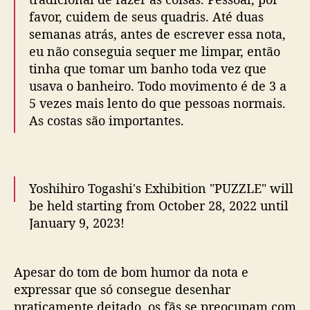
r
favor, cuidem de seus quadris. Até duas
,
d
semanas atrás, antes de escrever essa nota,
i
eu não conseguia sequer me limpar, então
v
tinha que tomar um banho toda vez que
u
usava o banheiro. Todo movimento é de 3 a
l
5 vezes mais lento do que pessoas normais.
g
As costas são importantes.
a
c
a
r
t
Yoshihiro Togashi's Exhibition "PUZZLE" will
a
be held starting from October 28, 2022 until
e
January 9, 2023!
a
c
It's to commemorate 35th year anniversary
o
Apesar do tom de bom humor da nota e
of the author. Official Twitter account
n
expressar que só consegue desenhar
(@/Togashi_ex) & a Website
s
praticamente deitado, os fãs se preocupam com
e
(
https://t.co/yY4WbBlKZY
) will be up