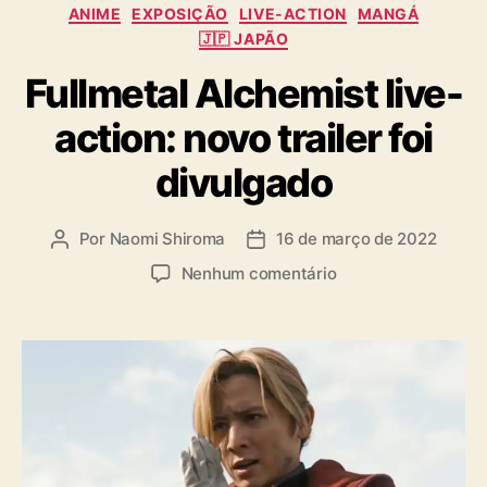
C
ANIME
EXPOSIÇÃO
LIVE-ACTION
MANGÁ
a
🇯🇵 JAPÃO
t
Fullmetal Alchemist live-
e
g
action: novo trailer foi
o
r
divulgado
i
a
s
Por
Naomi Shiroma
16 de março de 2022
A
D
u
a
e
Nenhum comentário
t
t
m
o
a
F
r
d
u
d
e
l
o
p
l
p
u
m
o
b
e
s
l
t
t
i