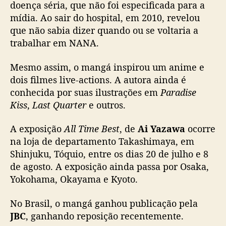
doença séria, que não foi especificada para a
r
á
mídia. Ao sair do hospital, em 2010, revelou
e
que não sabia dizer quando ou se voltaria a
m
trabalhar em NANA.
h
i
Mesmo assim, o mangá inspirou um anime e
a
dois filmes live-actions. A autora ainda é
t
conhecida por suas ilustrações em
Paradise
o
Kiss
,
Last Quarter
e outros.
A exposição
All Time Best
, de
Ai Yazawa
ocorre
na loja de departamento Takashimaya, em
Shinjuku, Tóquio, entre os dias 20 de julho e 8
de agosto. A exposição ainda passa por Osaka,
Yokohama, Okayama e Kyoto.
No Brasil, o mangá ganhou publicação pela
JBC
, ganhando reposição recentemente.