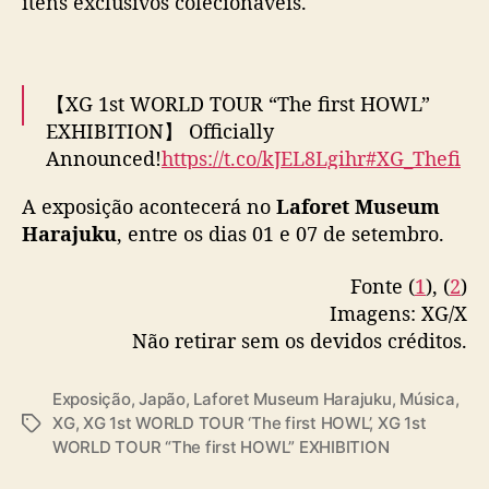
itens exclusivos colecionáveis.
o
【XG 1st WORLD TOUR “The first HOWL”
EXHIBITION】 Officially
Announced!
https://t.co/kJEL8Lgihr
#XG_Thefi
rstHOWL_EXHIBITION
#XG
#XGALX
A exposição acontecerá no
Laforet Museum
pic.twitter.com/Z6MJno9tLx
Harajuku
, entre os dias 01 e 07 de setembro.
— XG OFFICIAL (@XGOfficial_)
August 8,
2025
Fonte (
1
), (
2
)
Imagens: XG/X
Não retirar sem os devidos créditos.
Exposição
,
Japão
,
Laforet Museum Harajuku
,
Música
,
XG
,
XG 1st WORLD TOUR ‘The first HOWL’
,
XG 1st
T
WORLD TOUR “The first HOWL” EXHIBITION
a
g