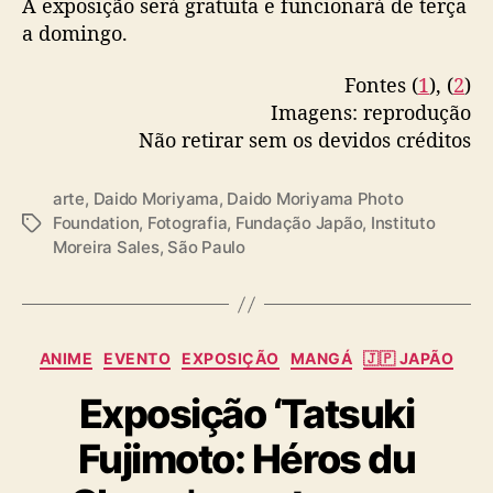
A exposição será gratuita e funcionará de terça
e
a domingo.
m
S
Fontes (
1
), (
2
)
ã
Imagens: reprodução
o
Não retirar sem os devidos créditos
P
a
u
arte
,
Daido Moriyama
,
Daido Moriyama Photo
l
Foundation
,
Fotografia
,
Fundação Japão
,
Instituto
T
o
Moreira Sales
,
São Paulo
a
g
s
C
ANIME
EVENTO
EXPOSIÇÃO
MANGÁ
🇯🇵 JAPÃO
a
Exposição ‘Tatsuki
t
e
Fujimoto: Héros du
g
o