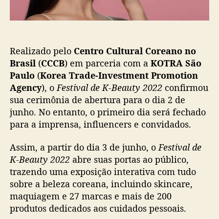
ç
o
ã
F
o
e
s
Realizado pelo
Centro Cultural Coreano no
t
i
Brasil
(
CCCB
) em parceria com a
KOTRA São
v
Paulo
(
Korea Trade-Investment Promotion
a
Agency
), o
Festival de K-Beauty 2022
confirmou
l
sua cerimônia de abertura para o dia 2 de
d
junho. No entanto, o primeiro dia será fechado
e
para a imprensa, influencers e convidados.
K
-
Assim, a partir do dia 3 de junho, o
Festival de
B
e
K-Beauty 2022
abre suas portas ao público,
a
trazendo uma exposição interativa com tudo
u
sobre a beleza coreana, incluindo skincare,
t
maquiagem e 27 marcas e mais de 200
y
produtos dedicados aos cuidados pessoais.
2