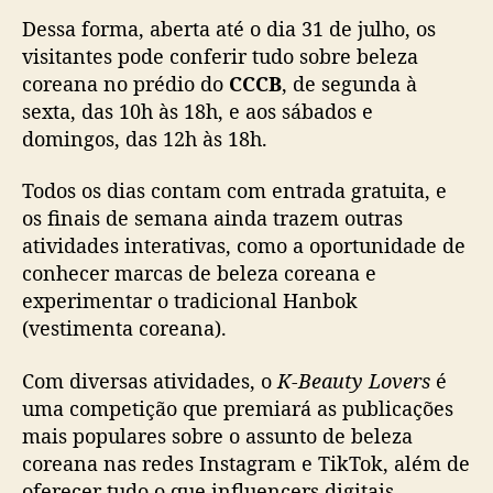
0
Dessa forma, aberta até o dia 31 de julho, os
2
visitantes pode conferir tudo sobre beleza
2
:
coreana no prédio do
CCCB
, de segunda à
e
sexta, das 10h às 18h, e aos sábados e
v
domingos, das 12h às 18h.
e
n
Todos os dias contam com entrada gratuita, e
t
os finais de semana ainda trazem outras
o
atividades interativas, como a oportunidade de
e
conhecer marcas de beleza coreana e
m
S
experimentar o tradicional Hanbok
ã
(vestimenta coreana).
o
P
Com diversas atividades, o
K-Beauty Lovers
é
a
uma competição que premiará as publicações
u
mais populares sobre o assunto de beleza
l
coreana nas redes Instagram e TikTok, além de
o
oferecer tudo o que influencers digitais
s