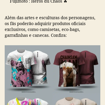
Fujimoto : Héros du Chaos 🔥
u
À découvrir au Festival
@bdangouleme
à
C
partir du 17 mars 📅
h
Além das artes e esculturas dos personagens,
a
o
os fãs poderão adquirir produtos oficiais
📸 Marielle Brie pour FIBD/9eArt+
s
exclusivos, como camisetas, eco-bags,
pic.twitter.com/VkEnbz9dVQ
’
garrafinhas e canecas. Confira:
a
— Kazé (@KazeFrance)
March 14, 2022
c
o
n
t
e
c
e
n
a
F
r
a
n