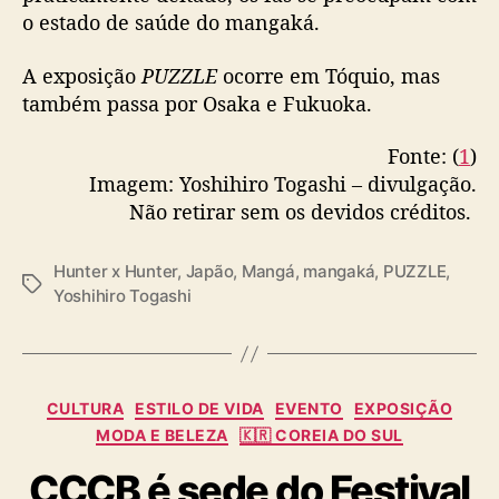
l
o estado de saúde do mangaká.
Raws:
@GoatPepito
h
pic.twitter.com/36o0VhsR3P
a
A exposição
PUZZLE
ocorre em Tóquio, mas
f
— Shonenleaks (@shonenleaks)
June 29,
também passa por Osaka e Fukuoka.
ã
2022
s
Fonte: (
1
)
Imagem: Yoshihiro Togashi – divulgação.
Não retirar sem os devidos créditos.
Hunter x Hunter
,
Japão
,
Mangá
,
mangaká
,
PUZZLE
,
T
Yoshihiro Togashi
a
g
s
C
CULTURA
ESTILO DE VIDA
EVENTO
EXPOSIÇÃO
a
MODA E BELEZA
🇰🇷 COREIA DO SUL
t
CCCB é sede do Festival
e