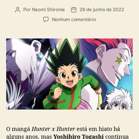
Por
Naomi Shiroma
29 de junho de 2022
A
D
u
a
e
Nenhum comentário
t
t
m
o
a
Y
r
d
o
d
e
s
o
p
h
p
u
i
o
b
h
s
l
i
t
i
r
c
o
a
T
ç
o
ã
g
o
a
s
O mangá
Hunter x Hunter
está em hiato há
h
i
alguns anos, mas
Yoshihiro Togashi
continua