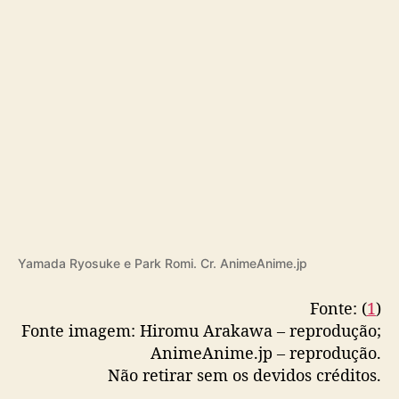
l
g
a
d
o
Yamada Ryosuke e Park Romi. Cr. AnimeAnime.jp
Fonte: (
1
)
Fonte imagem: Hiromu Arakawa – reprodução;
AnimeAnime.jp – reprodução.
Não retirar sem os devidos créditos.