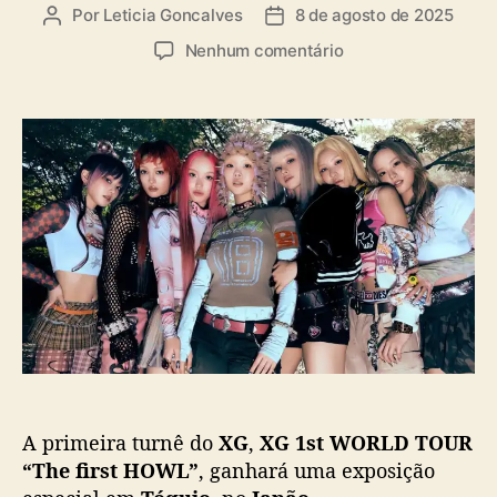
a
Por
Leticia Goncalves
8 de agosto de 2025
A
D
s
u
a
e
Nenhum comentário
t
t
m
o
a
T
r
d
u
d
e
r
o
p
n
p
u
ê
o
b
d
s
l
o
t
i
X
c
G
a
g
ç
a
ã
n
o
h
a
A primeira turnê do
XG
,
XG 1st WORLD TOUR
e
x
“The first HOWL”
, ganhará uma exposição
p