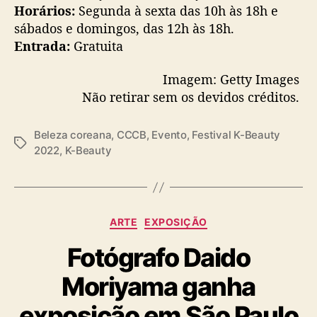
Horários:
Segunda à sexta das 10h às 18h e
sábados e domingos, das 12h às 18h.
Entrada:
Gratuita
Imagem: Getty Images
Não retirar sem os devidos créditos.
Beleza coreana
,
CCCB
,
Evento
,
Festival K-Beauty
T
2022
,
K-Beauty
a
g
s
C
ARTE
EXPOSIÇÃO
a
Fotógrafo Daido
t
e
Moriyama ganha
g
o
exposição em São Paulo
r