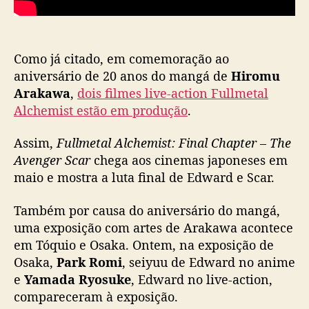
n
:
n
o
Como já citado, em comemoração ao
v
aniversário de 20 anos do mangá de
Hiromu
o
Arakawa
,
dois filmes live-action Fullmetal
t
Alchemist estão em produção
.
r
a
Assim,
Fullmetal Alchemist: Final Chapter – The
i
Avenger Scar
chega aos cinemas japoneses em
l
maio e mostra a luta final de Edward e Scar.
e
r
f
Também por causa do aniversário do mangá,
o
uma exposição com artes de Arakawa acontece
i
em Tóquio e Osaka. Ontem, na exposição de
d
Osaka,
Park Romi
, seiyuu de Edward no anime
i
e
Yamada Ryosuke
, Edward no live-action,
v
compareceram à exposição.
u