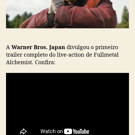
a
c
l
a
A
ç
l
ã
c
o
h
e
A
Warner Bros. Japan
divulgou o primeiro
m
i
trailer completo do live-action de Fullmetal
s
Alchemist. Confira:
t
l
i
v
e
-
a
c
t
i
o