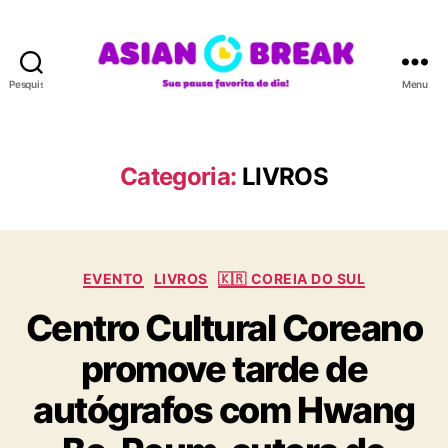
Pesquisar
Menu
A
S
I
A
Categoria:
LIVROS
N
B
R
E
C
A
EVENTO
LIVROS
🇰🇷 COREIA DO SUL
a
K
Centro Cultural Coreano
t
e
promove tarde de
g
o
autógrafos com Hwang
r
i