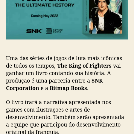
s
l
a
g
t
i
m
O
c
-
f
a
d
F
ç
o
i
ã
n
g
o
g
h
”
t
Uma das séries de jogos de luta mais icônicas
e
r
de todos os tempos,
The King of Fighters
vai
s
ganhar um livro contando sua história. A
:
produção é uma parceria entre a
SNK
C
Corporation
e a
Bitmap Books
.
l
á
O livro trará a narrativa apresentada nos
s
games com ilustrações e artes de
s
desenvolvimento. Também serão apresentada
i
a equipe que participou do desenvolvimento
c
o
original da franquia.