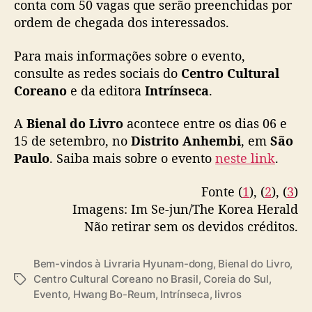
conta com 50 vagas que serão preenchidas por
g
ordem de chegada dos interessados.
B
o
Para mais informações sobre o evento,
-
R
consulte as redes sociais do
Centro Cultural
e
Coreano
e da editora
Intrínseca
.
u
m
A
Bienal do Livro
acontece entre os dias 06 e
,
15 de setembro, no
Distrito Anhembi
, em
São
a
Paulo
. Saiba mais sobre o evento
neste link
.
u
t
Fonte (
1
), (
2
), (
3
)
o
Imagens: Im Se-jun/The Korea Herald
r
a
Não retirar sem os devidos créditos.
d
e
Bem-vindos à Livraria Hyunam-dong
,
Bienal do Livro
,
“
Centro Cultural Coreano no Brasil
,
Coreia do Sul
,
T
B
Evento
,
Hwang Bo-Reum
,
Intrínseca
,
livros
a
e
g