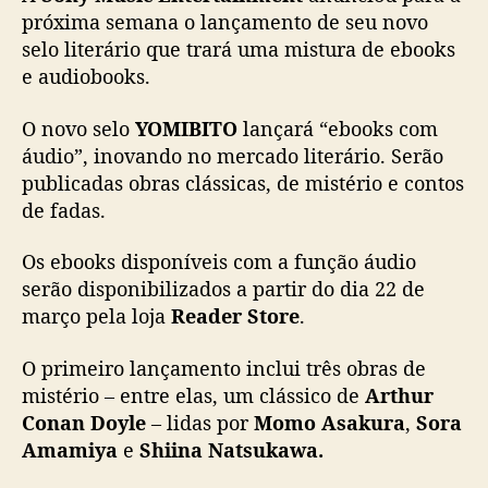
n
próxima semana o lançamento de seu novo
ç
selo literário que trará uma mistura de ebooks
a
e audiobooks.
s
e
O novo selo
YOMIBITO
lançará “ebooks com
l
áudio”, inovando no mercado literário. Serão
o
publicadas obras clássicas, de mistério e contos
l
de fadas.
i
t
e
Os ebooks disponíveis com a função áudio
r
serão disponibilizados a partir do dia 22 de
á
março pela loja
Reader Store
.
r
i
O primeiro lançamento inclui três obras de
o
mistério – entre elas, um clássico de
Arthur
q
Conan Doyle
– lidas por
Momo Asakura
,
Sora
u
Amamiya
e
Shiina Natsukawa.
e
m