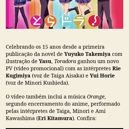
o
a
r
ç
a
ã
d
o
o
r
a
c
Celebrando os 15 anos desde a primeira
o
publicação da novel de
Yuyuko Takemiya
com
m
ilustração de
Yasu
,
Toradora
ganhou um novo
p
PV (vídeo promocional) com as intérpretes
Rie
l
Kugimiya
(voz de Taiga Aisaka) e
Yui Horie
e
(voz de Minori Kushieda).
t
a
O vídeo também inclui a música
Orange
,
1
5
segundo encerramento do anime, performado
a
pelas intérpretes de Taiga, Minori e Ami
n
Kawashima (
Eri Kitamura
). Confira:
o
s