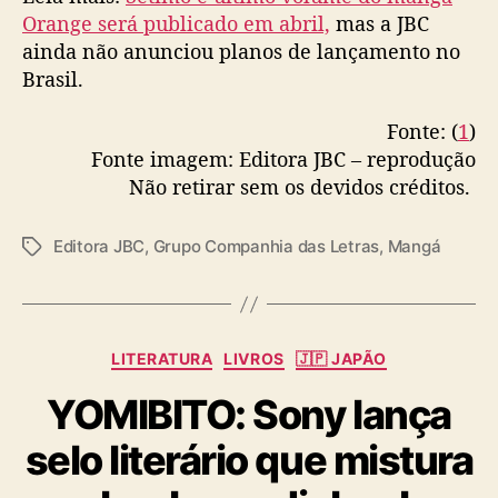
s
Orange será publicado em abril,
mas a JBC
ainda não anunciou planos de lançamento no
Brasil.
Fonte: (
1
)
Fonte imagem: Editora JBC – reprodução
Não retirar sem os devidos créditos.
Editora JBC
,
Grupo Companhia das Letras
,
Mangá
T
a
g
s
C
LITERATURA
LIVROS
🇯🇵 JAPÃO
a
YOMIBITO: Sony lança
t
e
selo literário que mistura
g
o