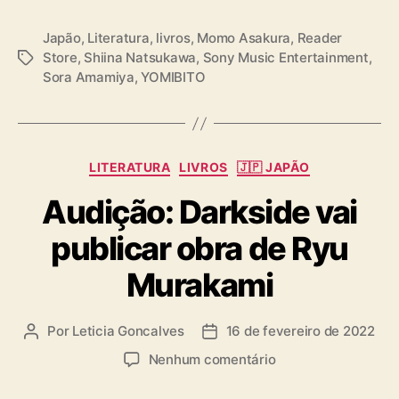
Japão
,
Literatura
,
livros
,
Momo Asakura
,
Reader
Store
,
Shiina Natsukawa
,
Sony Music Entertainment
,
T
Sora Amamiya
,
YOMIBITO
a
g
s
C
LITERATURA
LIVROS
🇯🇵 JAPÃO
a
Audição: Darkside vai
t
e
publicar obra de Ryu
g
o
Murakami
r
i
a
Por
Leticia Goncalves
16 de fevereiro de 2022
A
D
s
u
a
e
Nenhum comentário
t
t
m
o
a
A