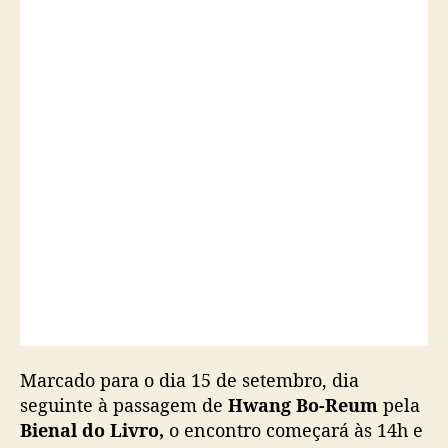
e
d
e
a
u
t
ó
g
r
a
f
o
s
c
o
m
H
Marcado para o dia 15 de setembro, dia
w
seguinte à passagem de
Hwang Bo-Reum
pela
a
Bienal do Livro,
o encontro começará às 14h e
n