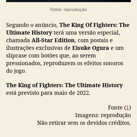
s
u
Fonte: reprodução
a
h
Segundo o anúncio,
The King Of Fighters: The
i
Ultimate History
terá uma versão especial,
s
chamada
All-Star Edition
, com postais e
t
ilustrações exclusivas de
Eisuke Ogura
e um
ó
r
slipcase com botões que, ao serem
i
pressionados, reproduzem os efeitos sonoros
a
do jogo.
The King of Fighters: The Ultimate History
está previsto para maio de 2022.
Fonte (
1
)
Imagens: reprodução
Não retirar sem os devidos créditos.