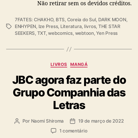
Não retirar sem os devidos créditos.
7FATES: CHAKHO
,
BTS
,
Coreia do Sul
,
DARK MOON
,
ENHYPEN
,
Ize Press
,
Literatura
,
livros
,
THE STAR
T
SEEKERS
,
TXT
,
webcomics
,
webtoon
,
Yen Press
a
g
s
C
LIVROS
MANGÁ
a
JBC agora faz parte do
t
e
Grupo Companhia das
g
o
Letras
r
i
a
Por
Naomi Shiroma
19 de março de 2022
A
D
s
u
a
e
1 comentário
t
t
m