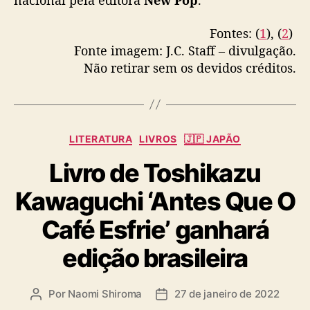
nacional pela editora
New Pop
.
Fontes: (
1
), (
2
)
Fonte imagem: J.C. Staff – divulgação.
Não retirar sem os devidos créditos.
C
LITERATURA
LIVROS
🇯🇵 JAPÃO
a
Livro de Toshikazu
t
e
Kawaguchi ‘Antes Que O
g
o
Café Esfrie’ ganhará
r
i
edição brasileira
a
s
Por
Naomi Shiroma
27 de janeiro de 2022
A
D
u
a