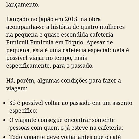
lançamento.
a
g
Lançado no Japão em 2015, na obra
u
acompanha-se a história de quatro mulheres
c
na pequena e quase escondida cafeteria
h
i
Funiculi Funicula em Tóquio. Apesar de
‘
pequena, esta é uma cafeteria especial: nela é
A
possível viajar no tempo, mais
n
especificamente, para o passado.
t
e
Há, porém, algumas condições para fazer a
s
viagem:
Q
u
Só é possível voltar ao passado em um assento
e
O
específico;
C
O viajante consegue encontrar somente
a
pessoas com quem o já esteve na cafeteria;
f
Todo viajante deve voltar antes que o café
é