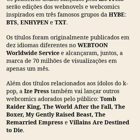
serão edições dos webnovels e webcomics
l
o
inspirados em três famosos grupos da
HYBE
:
d
BTS
,
ENHYPEN
e
TXT
.
e
d
Os títulos foram originalmente publicados em
i
dez idiomas diferentes no
WEBTOON
c
Worldwide Service
e alcançaram, juntos, a
a
marca de 70 milhões de visualizações em
d
apenas um mês.
o
a
c
Além dos títulos relacionados aos ídolos do k-
o
pop, a
Ize Press
também vai lançar outros
n
webcomics adorados pelo público:
Tomb
t
Raider King, The World After the Fall, The
e
Boxer, My Gently Raised Beast, The
ú
Remarried Empress
e
Villains Are Destined
d
to Die
.
o
c