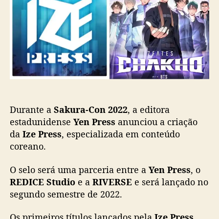
t
p
u
o
o
b
r
s
l
a
t
i
Y
c
e
a
n
ç
P
ã
r
o
e
Durante a
Sakura-Con 2022
, a editora
s
estadunidense
Yen Press
anunciou a criação
s
a
da
Ize Press
, especializada em conteúdo
n
coreano.
u
n
O selo será uma parceria entre a
Yen Press
, o
c
REDICE Studio
e a
RIVERSE
e será lançado no
i
segundo semestre de 2022.
a
s
Os primeiros títulos lançados pela
Ize Press
e