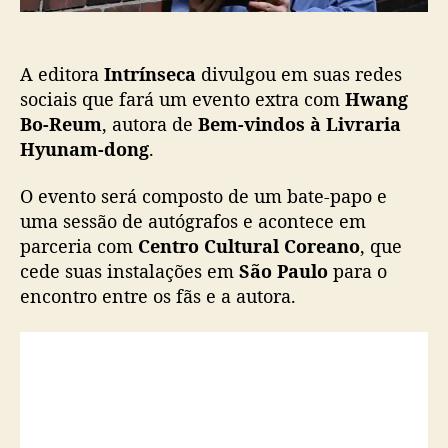
r
o
a
l
A editora
Intrínseca
divulgou em suas redes
C
o
sociais que fará um evento extra com
Hwang
r
Bo-Reum
, autora de
Bem-vindos à Livraria
e
Hyunam-dong
.
a
n
O evento será composto de um bate-papo e
o
uma sessão de autógrafos e acontece em
p
parceria com
Centro Cultural Coreano
, que
r
cede suas instalações em
São Paulo
para o
o
m
encontro entre os fãs e a autora.
o
v
e
t
a
r
d