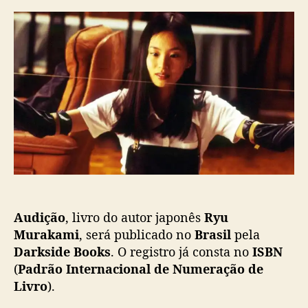
r
d
u
d
e
d
o
p
i
p
u
ç
o
b
ã
s
l
o
t
i
:
c
D
a
a
ç
r
ã
k
o
s
i
d
Audição
, livro do autor japonês
Ryu
e
Murakami
, será publicado no
Brasil
pela
v
Darkside Books
. O registro já consta no
ISBN
a
(
Padrão Internacional de Numeração de
i
Livro
).
p
u