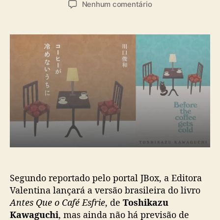
e
Nenhum comentário
t
t
m
o
a
L
r
d
i
d
e
v
o
p
r
p
u
o
o
b
d
s
l
e
t
i
T
c
o
a
s
ç
h
ã
i
o
k
a
Segundo reportado pelo portal JBox, a Editora
z
u
Valentina lançará a versão brasileira do livro
K
Antes Que o Café Esfrie
, de
Toshikazu
a
Kawaguchi
, mas ainda não há previsão de
w