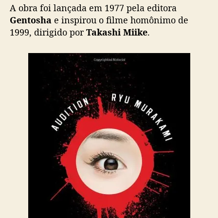
b
A obra foi lançada em 1977 pela editora
l
Gentosha
e inspirou o filme homônimo de
i
1999, dirigido por
Takashi Miike
.
c
a
r
o
b
r
a
d
e
R
y
u
M
u
r
a
k