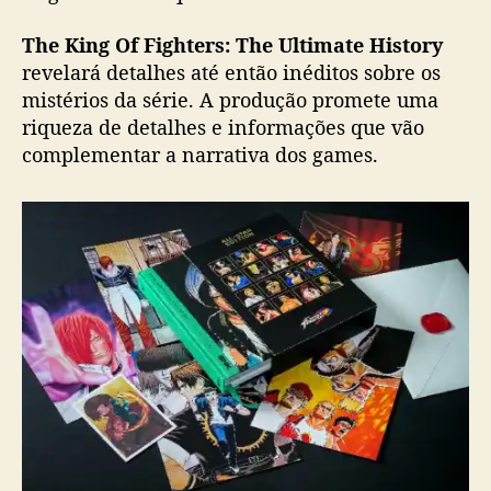
g
a
The King Of Fighters: The Ultimate History
m
revelará detalhes até então inéditos sobre os
e
mistérios da série. A produção promete uma
g
riqueza de detalhes e informações que vão
a
complementar a narrativa dos games.
n
h
a
l
i
v
r
o
s
o
b
r
e
a