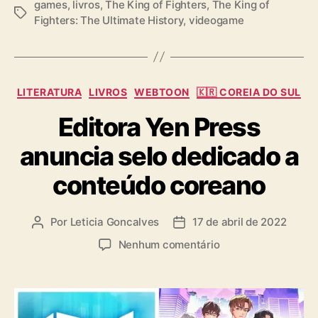
games
,
livros
,
The King of Fighters
,
The King of
T
Fighters: The Ultimate History
,
videogame
a
g
s
C
LITERATURA
LIVROS
WEBTOON
🇰🇷 COREIA DO SUL
a
Editora Yen Press
t
e
anuncia selo dedicado a
g
o
conteúdo coreano
r
i
a
Por
Leticia Goncalves
17 de abril de 2022
A
D
s
u
a
e
Nenhum comentário
t
t
m
o
a
E
r
d
d
d
e
i
o
p