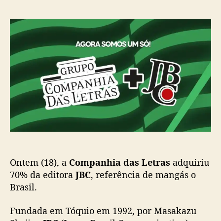
o
a
J
r
d
B
d
e
C
o
p
a
p
u
g
o
b
o
s
l
r
t
i
a
c
f
a
a
ç
z
ã
p
o
a
r
Ontem (18), a
Companhia das Letras
adquiriu
t
e
70% da editora
JBC
, referência de mangás o
d
Brasil.
o
G
Fundada em Tóquio em 1992, por Masakazu
r