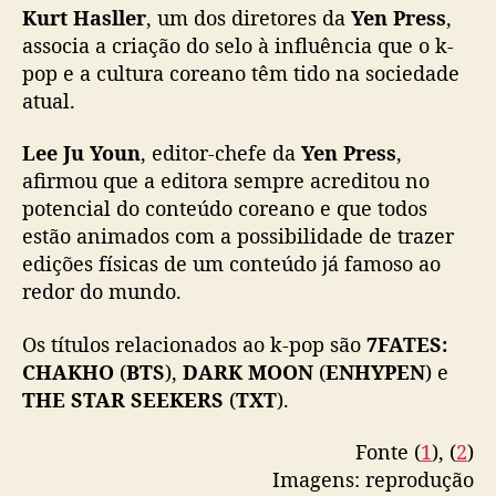
o
Kurt Hasller
, um dos diretores da
Yen Press
,
r
associa a criação do selo à influência que o k-
e
pop e a cultura coreano têm tido na sociedade
a
atual.
n
o
Lee Ju Youn
, editor-chefe da
Yen Press
,
afirmou que a editora sempre acreditou no
potencial do conteúdo coreano e que todos
estão animados com a possibilidade de trazer
edições físicas de um conteúdo já famoso ao
redor do mundo.
Os títulos relacionados ao k-pop são
7FATES:
CHAKHO
(
BTS
),
DARK MOON
(
ENHYPEN
) e
THE STAR SEEKERS
(
TXT
).
Fonte (
1
), (
2
)
Imagens: reprodução