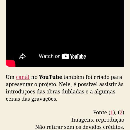
i
s
t
u
r
a
e
b
o
o
k
e
Um
canal
no
YouTube
também foi criado para
a
apresentar o projeto. Nele, é possível assistir às
u
introduções das obras dubladas e a algumas
d
cenas das gravações.
i
o
b
Fonte (
1
), (
2
)
o
Imagens: reprodução
o
Não retirar sem os devidos créditos.
k