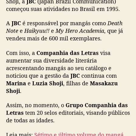
Shoji, a
JBC
(Japan Brazil Communication)
u
começou suas atividades no Brasil em 1995.
p
o
A
JBC
é responsável por mangás como
Death
C
Note
e
Haikyuu!!
e
My Hero Academia
, que já
o
m
vendeu mais de 600 mil exemplares.
p
a
Com isso, a
Companhia das Letras
visa
n
aumentar sua diversidade literária
h
acrescentando mangás ao seu catálogo e
i
noticiou que a gestão da
JBC
continua com
a
Marina
e
Luzia Shoji
, filhas de
Masakazu
d
Shoji
.
a
s
L
Assim, no momento, o
Grupo Companhia das
e
Letras
tem 20 selos editoriais, visando públicos
t
de todas as idades.
r
a
Leia mais:
Sétimo e último volume do mangá