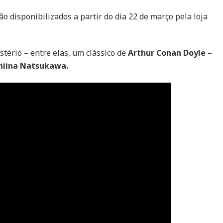
e
audiobook
o disponibilizados a partir do dia 22 de março pela loja
stério – entre elas, um clássico de
Arthur Conan Doyle
–
hiina Natsukawa.