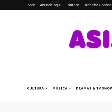
Sobre
Anuncie aqui
Contato
Trabalhe Conosc
ASIANBRE
Tudo sobre o entretenimento asiático.
CULTURA
MÚSICA
DRAMAS & TV SHO