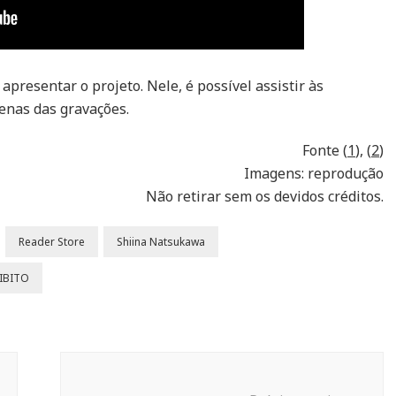
presentar o projeto. Nele, é possível assistir às
enas das gravações.
Fonte (
1
), (
2
)
Imagens: reprodução
Não retirar sem os devidos créditos.
Reader Store
Shiina Natsukawa
IBITO