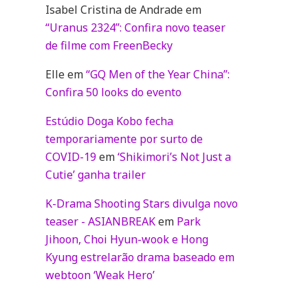
Isabel Cristina de Andrade
em
“Uranus 2324”: Confira novo teaser
de filme com FreenBecky
Elle
em
“GQ Men of the Year China”:
Confira 50 looks do evento
Estúdio Doga Kobo fecha
temporariamente por surto de
COVID-19
em
‘Shikimori’s Not Just a
Cutie’ ganha trailer
K-Drama Shooting Stars divulga novo
teaser - ASIANBREAK
em
Park
Jihoon, Choi Hyun-wook e Hong
Kyung estrelarão drama baseado em
webtoon ‘Weak Hero’