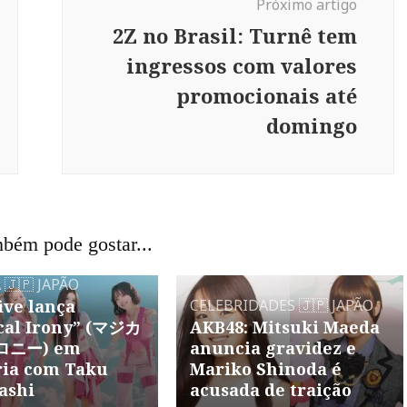
Próximo artigo
2Z no Brasil: Turnê tem
ingressos com valores
promocionais até
domingo
bém pode gostar...
A
🇯🇵 JAPÃO
ive lança
CELEBRIDADES
🇯🇵 JAPÃO
cal Irony” (マジカ
AKB48: Mitsuki Maeda
ニー) em
anuncia gravidez e
ria com Taku
Mariko Shinoda é
ashi
acusada de traição