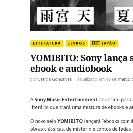
LITERATURA
LIVROS
🇯🇵 JAPÃO
YOMIBITO: Sony lança s
ebook e audiobook
por
Leticia Goncalves
atualizado em
18 de março 
A
Sony Music Entertainment
anunciou para 
literário que trará uma mistura de ebooks e 
O novo selo
YOMIBITO
lançará “ebooks com á
obras clássicas, de mistério e contos de fadas.