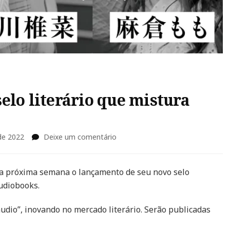
elo literário que mistura
em
de 2022
Deixe um comentário
YOMIBITO:
Sony
lança
a próxima semana o lançamento de seu novo selo
selo
audiobooks.
literário
que
udio”, inovando no mercado literário. Serão publicadas
mistura
ebook