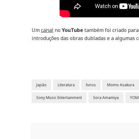
Um
canal
no
YouTube
também foi criado para a
introduções das obras dubladas e a algumas c
Japão
Literatura
livros
Momo Asakura
Sony Music Entertainment
Sora Amamiya
YOM
Navegação
de