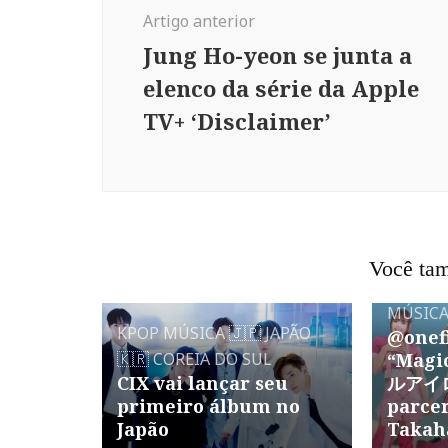
post
Artigo anterior
Jung Ho-yeon se junta a
elenco da série da Apple
TV+ ‘Disclaimer’
Você tam
MÚSIC
KPOP
MÚSICA
🇯🇵 JAPÃO
@onef
🇰🇷 COREIA DO SUL
“Magi
CIX vai lançar seu
ルアイロ
primeiro álbum no
parce
Japão
Takah