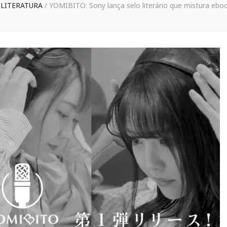
LITERATURA
/
YOMIBITO: Sony lança selo literário que mistura ebo