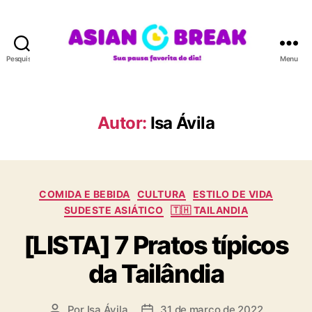
Pesquisar
Menu
A
S
I
A
Autor:
Isa Ávila
N
B
R
E
C
A
COMIDA E BEBIDA
CULTURA
ESTILO DE VIDA
a
K
SUDESTE ASIÁTICO
🇹🇭 TAILANDIA
t
[LISTA] 7 Pratos típicos
e
g
da Tailândia
o
r
i
Por
Isa Ávila
31 de março de 2022
A
D