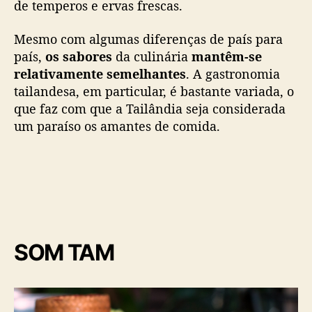
de temperos e ervas frescas.
c
o
Mesmo com algumas diferenças de país para
s
país,
os sabores
da culinária
mantêm-se
d
relativamente semelhantes
. A gastronomia
a
tailandesa, em particular, é bastante variada, o
T
a
que faz com que a Tailândia seja considerada
i
um paraíso os amantes de comida.
l
â
n
d
i
a
SOM TAM