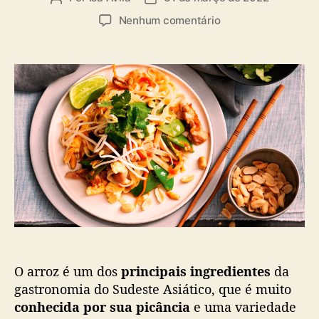
a
u
a
s
e
Nenhum comentário
t
t
m
o
a
[
r
d
L
d
e
I
o
p
S
p
u
T
o
b
A
s
l
]
t
i
7
c
P
a
r
ç
a
ã
t
o
o
s
O arroz é um dos
principais ingredientes
da
t
í
gastronomia do Sudeste Asiático, que é muito
p
conhecida por sua picância
e uma variedade
i