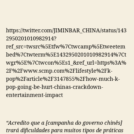
https://twitter.com/JIMINBAR_CHINA/status/143
2950201010982914?
ref_src=twsrc%5Etfw%7Ctwcamp%5Etweetem
bed%7Ctwterm%5E1432950201010982914%7Ct
wgr%5E%7Ctwcon%5Es1_&ref_url=https%3A%
2F%2Fwww.scmp.com%2Flifestyle%2Fk-
pop%2Farticle%2F3147855%2Fhow-much-k-
pop-going-be-hurt-chinas-crackdown-
entertainment-impact
“Acredito que a [campanha do governo chinês]
trará dificuldades para muitos tipos de práticas