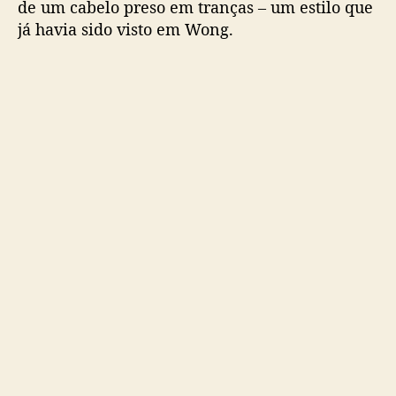
de um cabelo preso em tranças – um estilo que
w
já havia sido visto em Wong.
o
o
d
c
o
m
s
e
u
v
i
s
u
a
l
n
o
M
e