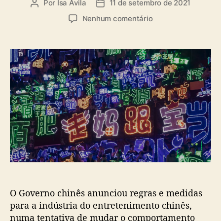
Por
Isa Ávila
11 de setembro de 2021
A
D
u
a
e
Nenhum comentário
t
t
m
o
a
O
r
d
i
d
e
m
o
p
p
p
u
a
o
b
c
s
l
t
t
i
o
c
n
a
o
ç
K
ã
-
o
p
o
O Governo chinês anunciou regras e medidas
p
a
para a indústria do entretenimento chinês,
p
numa tentativa de mudar o comportamento