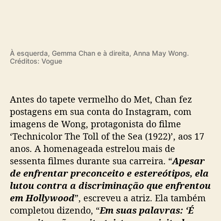
t
G
a
l
a
À esquerda, Gemma Chan e à direita, Anna May Wong.
Créditos: Vogue
Antes do tapete vermelho do Met, Chan fez
postagens em sua conta do Instagram, com
imagens de Wong, protagonista do filme
‘Technicolor The Toll of the Sea (1922)’, aos 17
anos. A homenageada estrelou mais de
sessenta filmes durante sua carreira. “
Apesar
de enfrentar preconceito e estereótipos, ela
lutou contra a discriminação que enfrentou
em Hollywood
”, escreveu a atriz. Ela também
completou dizendo, “
Em suas palavras: ‘É