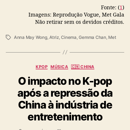
Fonte: (
1
)
Imagens: Reprodução Vogue, Met Gala
Não retirar sem os devidos créditos.
Anna May Wong
,
Atriz
,
Cinema
,
Gemma Chan
,
Met
T
a
g
s
C
KPOP
MÚSICA
🇨🇳 CHINA
a
O impacto no K-pop
t
e
após a repressão da
g
o
China à indústria de
r
i
entretenimento
a
s