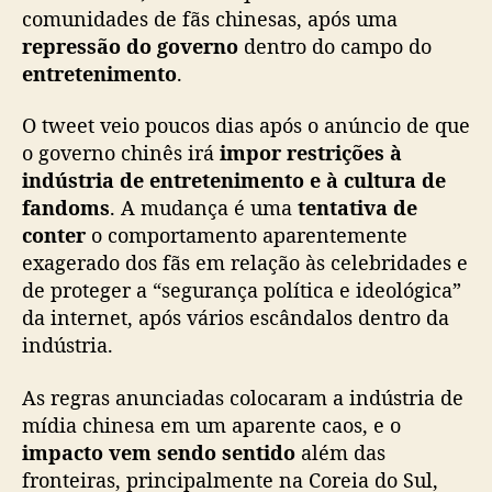
comunidades de fãs chinesas, após uma
n
repressão do governo
dentro do campo do
d
entretenimento
.
ú
s
t
O tweet veio poucos dias após o anúncio de que
r
o governo chinês irá
impor restrições à
i
indústria de entretenimento e à cultura de
a
fandoms
. A mudança é uma
tentativa de
d
conter
o comportamento aparentemente
e
exagerado dos fãs em relação às celebridades e
e
de proteger a “segurança política e ideológica”
n
t
da internet, após vários escândalos dentro da
r
indústria.
e
t
As regras anunciadas colocaram a indústria de
e
mídia chinesa em um aparente caos, e o
n
impacto vem sendo sentido
além das
i
fronteiras, principalmente na Coreia do Sul,
m