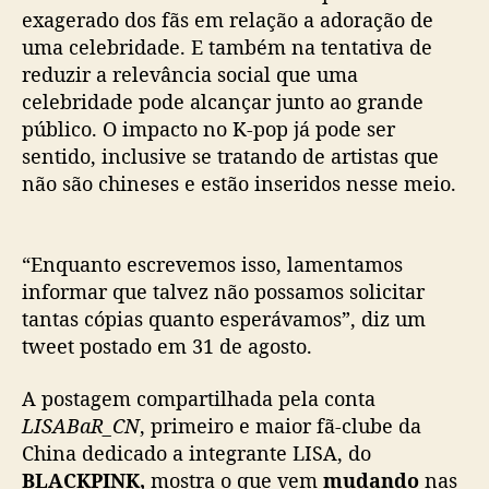
ó
exagerado dos fãs em relação a adoração de
s
uma celebridade. E também na tentativa de
a
reduzir a relevância social que uma
r
celebridade pode alcançar junto ao grande
e
público. O impacto no K-pop já pode ser
p
r
sentido, inclusive se tratando de artistas que
e
não são chineses e estão inseridos nesse meio.
s
s
ã
“Enquanto escrevemos isso, lamentamos
o
informar que talvez não possamos solicitar
d
tantas cópias quanto esperávamos”, diz um
a
tweet postado em 31 de agosto.
C
h
i
A postagem compartilhada pela conta
n
LISABaR_CN
, primeiro e maior fã-clube da
a
China dedicado a integrante LISA, do
à
BLACKPINK,
mostra o que vem
mudando
nas
i