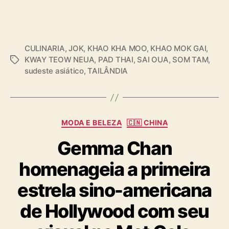
CULINARIA
,
JOK
,
KHAO KHA MOO
,
KHAO MOK GAI
,
KWAY TEOW NEUA
,
PAD THAI
,
SAI OUA
,
SOM TAM
,
T
sudeste asiático
,
TAILÂNDIA
a
g
s
C
MODA E BELEZA
🇨🇳 CHINA
a
Gemma Chan
t
e
homenageia a primeira
g
o
estrela sino-americana
r
i
de Hollywood com seu
a
s