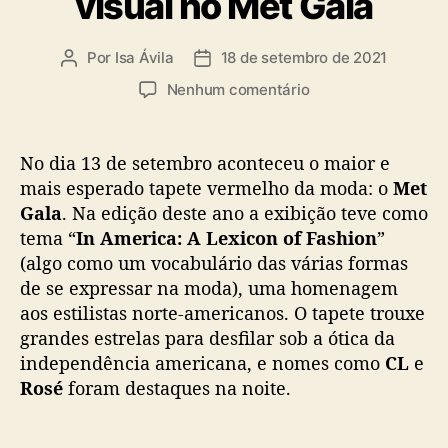
visual no Met Gala
Por
Isa Ávila
18 de setembro de 2021
A
D
u
a
e
Nenhum comentário
t
t
m
o
a
G
r
d
e
No dia 13 de setembro aconteceu o maior e
d
e
m
mais esperado tapete vermelho da moda: o
Met
o
p
m
Gala
. Na edição deste ano a exibição teve como
p
u
a
o
b
tema “
In America: A Lexicon of Fashion
”
C
s
l
(algo como um vocabulário das várias formas
h
t
i
de se expressar na moda), uma homenagem
a
c
n
aos estilistas norte-americanos. O tapete trouxe
a
h
grandes estrelas para desfilar sob a ótica da
ç
o
independência americana, e nomes como
CL
e
ã
m
Rosé
foram destaques na noite.
o
e
n
a