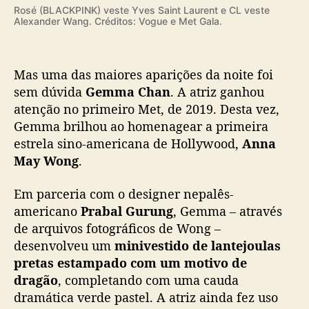
s
Rosé (BLACKPINK) veste Yves Saint Laurent e CL veste
i
Alexander Wang. Créditos: Vogue e Met Gala.
n
o
-
Mas uma das maiores aparições da noite foi
a
sem dúvida
Gemma Chan
. A atriz ganhou
m
atenção no primeiro Met, de 2019. Desta vez,
e
Gemma brilhou ao homenagear a primeira
r
i
estrela sino-americana de Hollywood,
Anna
c
May Wong
.
a
n
Em parceria com o designer nepalês-
a
americano
Prabal Gurung
, Gemma – através
d
de arquivos fotográficos de Wong –
e
desenvolveu um
minivestido de lantejoulas
H
pretas estampado com um motivo de
o
l
dragão
, completando com uma cauda
l
dramática verde pastel. A atriz ainda fez uso
y