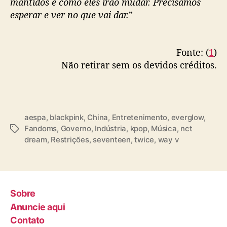
mantidos e como eles irão mudar. Precisamos
esperar e ver no que vai dar.
”
Fonte: (
1
)
Não retirar sem os devidos créditos.
aespa
,
blackpink
,
China
,
Entretenimento
,
everglow
,
Fandoms
,
Governo
,
Indústria
,
kpop
,
Música
,
nct
T
dream
,
Restrições
,
seventeen
,
twice
,
way v
a
g
s
Sobre
Anuncie aqui
Contato