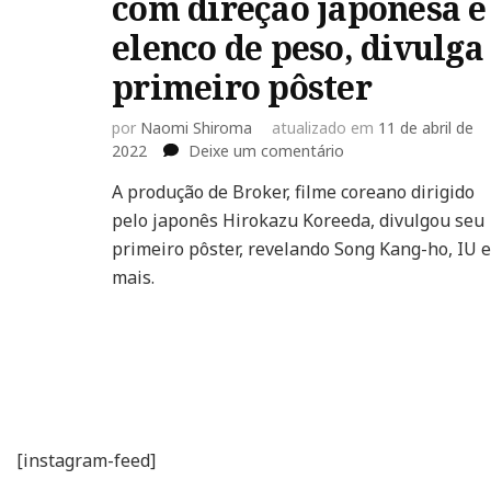
com direção japonesa e
elenco de peso, divulga
primeiro pôster
por
Naomi Shiroma
atualizado em
11 de abril de
em
2022
Deixe um comentário
‘Broker’,
A produção de Broker, filme coreano dirigido
filme
pelo japonês Hirokazu Koreeda, divulgou seu
coreano
com
primeiro pôster, revelando Song Kang-ho, IU e
direção
mais.
japonesa
e
elenco
de
peso,
divulga
primeiro
pôster
[instagram-feed]