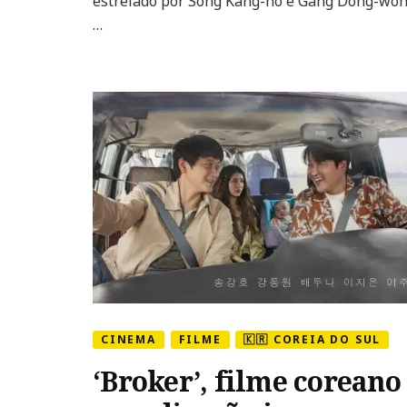
estrelado por Song Kang-ho e Gang Dong-wo
data
…
de
estreia
no
Brasil
CINEMA
FILME
🇰🇷 COREIA DO SUL
‘Broker’, filme coreano