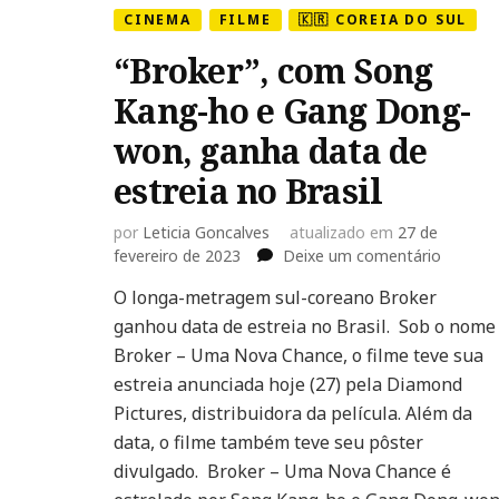
CINEMA
FILME
🇰🇷 COREIA DO SUL
“Broker”, com Song
Kang-ho e Gang Dong-
won, ganha data de
estreia no Brasil
por
Leticia Goncalves
atualizado em
27 de
em
fevereiro de 2023
Deixe um comentário
“Broker”
O longa-metragem sul-coreano Broker
com
ganhou data de estreia no Brasil. Sob o nome
Song
Kang-
Broker – Uma Nova Chance, o filme teve sua
ho
estreia anunciada hoje (27) pela Diamond
e
Pictures, distribuidora da película. Além da
Gang
data, o filme também teve seu pôster
Dong-
won,
divulgado. Broker – Uma Nova Chance é
ganha