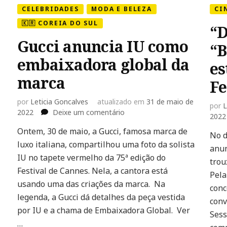
CELEBRIDADES
MODA E BELEZA
CI
🇰🇷 COREIA DO SUL
“D
Gucci anuncia IU como
“B
embaixadora global da
es
marca
Fe
por
Leticia Goncalves
atualizado em
31 de maio de
por
L
em
2022
Deixe um comentário
2022
Gucci
,
Ontem, 30 de maio, a Gucci, famosa marca de
anuncia
No d
luxo italiana, compartilhou uma foto da solista
IU
anun
como
IU no tapete vermelho da 75ª edição do
trou
embaixadora
Festival de Cannes. Nela, a cantora está
Pela
global
usando uma das criações da marca. Na
da
conc
legenda, a Gucci dá detalhes da peça vestida
marca
conv
por IU e a chama de Embaixadora Global. Ver
Sess
…