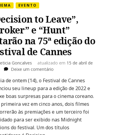
NEMA
EVENTO
ecision to Leave”,
roker” e “Hunt”
tarão na 75ª edição do
stival de Cannes
eticia Goncalves
atualizado em
15 de abril de
em
Deixe um comentário
“Decision
ia de ontem (14), o Festival de Cannes
to
ciou seu lineup para a edição de 2022 e
Leave”,
“Broker”
xe boas surpresas para o cinema coreano.
e
 primeira vez em cinco anos, dois filmes
“Hunt”
orrerão às premiações e um terceiro foi
estarão
idado para ser exibido nas Midnight
na
75ª
ions do festival. Um dos títulos
edição