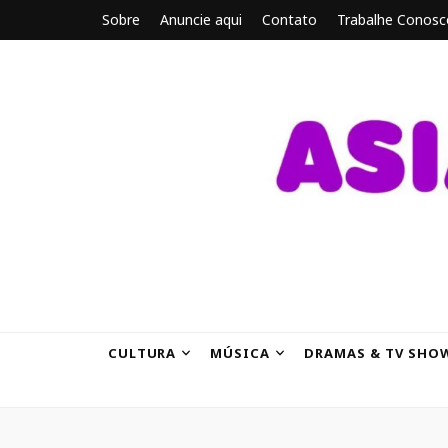
Sobre
Anuncie aqui
Contato
Trabalhe Conosc
ASIANBRE
Tudo sobre o entretenimento asiático.
CULTURA
MÚSICA
DRAMAS & TV SHO