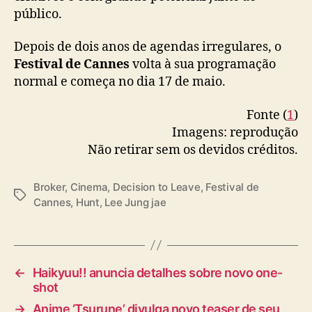
público.
Depois de dois anos de agendas irregulares, o
Festival de Cannes
volta à sua programação
normal e começa no dia 17 de maio.
Fonte (
1
)
Imagens: reprodução
Não retirar sem os devidos créditos.
Broker
,
Cinema
,
Decision to Leave
,
Festival de
T
Cannes
,
Hunt
,
Lee Jung jae
a
g
s
←
Haikyuu!! anuncia detalhes sobre novo one-
shot
→
Anime ‘Tsurune’ divulga novo teaser de seu