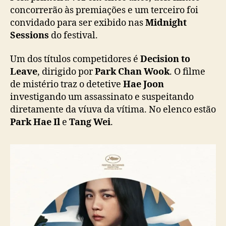
r
concorrerão às premiações e um terceiro foi
o
convidado para ser exibido nas
Midnight
k
Sessions
do festival.
e
r
Um dos títulos competidores é
Decision to
”
Leave
, dirigido por
Park Chan Wook
. O filme
e
de mistério traz o detetive
Hae Joon
“
investigando um assassinato e suspeitando
H
u
diretamente da víuva da vítima. No elenco estão
n
Park Hae Il
e
Tang Wei
.
t
”
e
s
t
a
r
ã
o