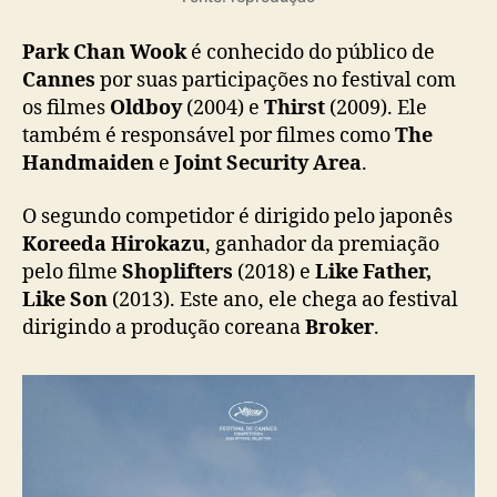
d
e
Park Chan Wook
é conhecido do público de
C
Cannes
por suas participações no festival com
a
os filmes
Oldboy
(2004) e
Thirst
(2009). Ele
n
também é responsável por filmes como
The
n
Handmaiden
e
Joint Security Area
.
e
s
O segundo competidor é dirigido pelo japonês
Koreeda Hirokazu
, ganhador da premiação
pelo filme
Shoplifters
(2018) e
Like Father,
Like Son
(2013). Este ano, ele chega ao festival
dirigindo a produção coreana
Broker
.