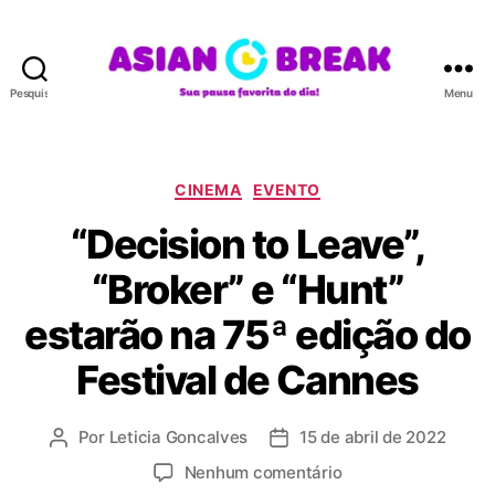
Pesquisar
Menu
A
S
I
A
C
CINEMA
EVENTO
N
a
“Decision to Leave”,
B
t
R
e
“Broker” e “Hunt”
E
g
A
o
estarão na 75ª edição do
K
r
i
Festival de Cannes
a
s
Por
Leticia Goncalves
15 de abril de 2022
A
D
u
a
e
Nenhum comentário
t
t