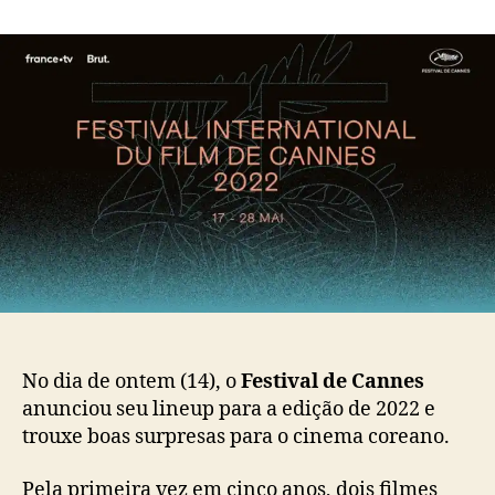
m
o
a
“
r
d
D
d
e
e
o
p
c
p
u
i
o
b
s
s
l
i
t
i
o
c
n
a
t
ç
o
ã
L
o
e
a
v
No dia de ontem (14), o
Festival de Cannes
e
anunciou seu lineup para a edição de 2022 e
”
trouxe boas surpresas para o cinema coreano.
,
“
B
Pela primeira vez em cinco anos, dois filmes