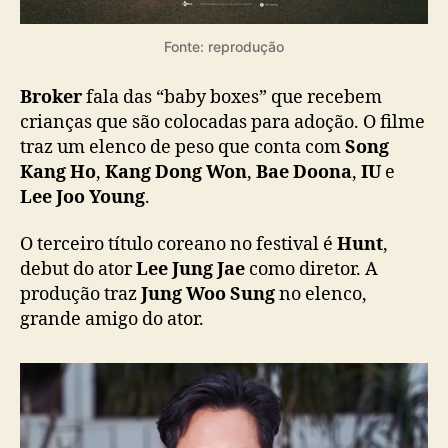
Fonte: reprodução
Broker
fala das “baby boxes” que recebem
crianças que são colocadas para adoção. O filme
traz um elenco de peso que conta com
Song
Kang Ho
,
Kang Dong Won
,
Bae Doona
,
IU
e
Lee Joo Young
.
O terceiro título coreano no festival é
Hunt
,
debut do ator
Lee Jung Jae
como diretor. A
produção traz
Jung Woo Sung
no elenco,
grande amigo do ator.