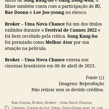
Além de
Song Kang-ho
e
Gang Dong-won
, o
i
filme também conta com a participação de
IU
,
l
Bae Doona
e
Lee Joo-young
no elenco.
Broker – Uma Nova Chance
foi um dos títulos
exibidos durante o
Festival de Cannes 2022
e
foi bem recebido pela crítica.
Song Kang-ho
foi premiado como
Melhor Ator
por sua
atuação na película.
Broker – Uma Nova Chance
estreia nos
cinemas brasileiros em 06 de abril de 2023.
Fonte (
1
)
Imagens: Reprodução
Não retirar sem os devido créditos.
Bae Doona
,
Broker
,
Broker - Uma Nova Chance
,
Cinema
,
Coreia do Sul
,
Filme
,
Gang Dong-won
,
IU
,
Lee
T