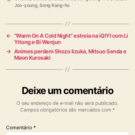
Joo-young
,
Song Kang-ho
a
g
s
←
“Warm On A Cold Night” estreia na iQIYI com Li
Yitong e Bi Wenjun
→
Animes perdem Shozo Iizuka, Mitsuo Senda e
Maon Kurosaki
Deixe um comentário
O seu endereço de e-mail não será publicado.
Campos obrigatórios são marcados com
*
Comentário
*