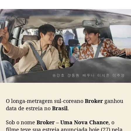
m
o
a
“
r
d
B
d
e
r
o
p
o
p
u
k
o
b
e
s
l
r
t
i
”
c
,
a
c
ç
o
ã
m
o
S
o
n
O longa-metragem sul-coreano
Broker
ganhou
g
data de estreia no
Brasil
.
K
a
Sob o nome
Broker – Uma Nova Chance
, o
n
filme teve sua estreia anunciada hoje (27) pela
g