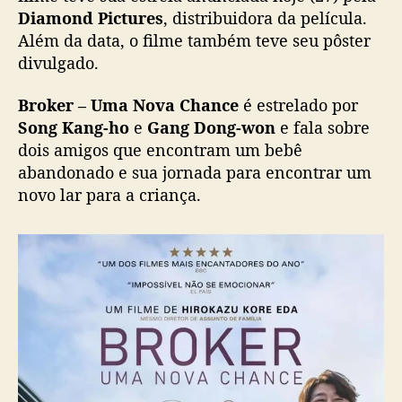
-
Diamond Pictures
, distribuidora da película.
h
Além da data, o filme também teve seu pôster
o
divulgado.
e
G
Broker – Uma Nova Chance
é estrelado por
a
Song Kang-ho
e
Gang Dong-won
e fala sobre
n
dois amigos que encontram um bebê
g
abandonado e sua jornada para encontrar um
D
o
novo lar para a criança.
n
g
-
w
o
n
,
g
a
n