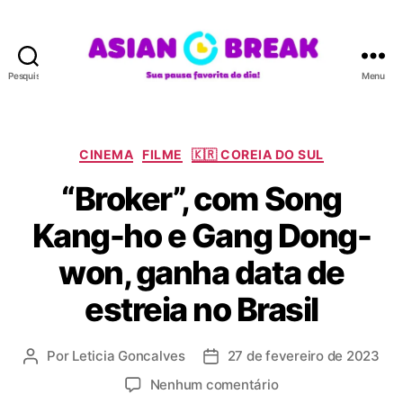
Pesquisar
Menu
A
S
I
A
C
CINEMA
FILME
🇰🇷 COREIA DO SUL
N
a
“Broker”, com Song
B
t
R
e
Kang-ho e Gang Dong-
E
g
A
o
won, ganha data de
K
r
i
estreia no Brasil
a
s
Por
Leticia Goncalves
27 de fevereiro de 2023
A
D
u
a
e
Nenhum comentário
t
t