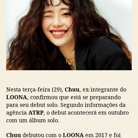
h
d
e
u
o
p
u
p
u
(
o
b
e
s
l
x
t
i
-
c
L
a
O
ç
O
ã
N
o
A
)
Nesta terça-feira (29),
Chuu
, ex-integrante do
c
o
LOONA
, confirmou que está se preparando
n
para seu debut solo. Segundo informações da
f
agência
ATRP
, o debut acontecerá em outubro
i
com um álbum solo.
r
m
Chuu
debutou com o
LOONA
em 2017 e foi
a