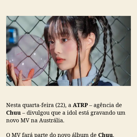
t
t
s
m
o
a
C
r
d
h
d
e
u
o
p
u
p
u
a
o
b
n
s
l
u
t
i
n
c
c
a
i
ç
a
ã
c
o
o
m
Nesta quarta-feira (22), a
ATRP
– agência de
e
b
Chuu
– divulgou que a idol está gravando um
a
novo MV na Austrália.
c
k
O MV fará parte do novo álbum de
Chuu
,