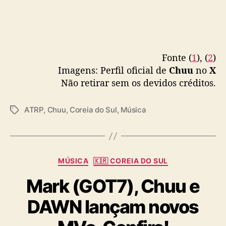
Fonte (
1
), (
2
)
Imagens: Perfil oficial de
Chuu
no
X
Não retirar sem os devidos créditos.
ATRP
,
Chuu
,
Coreia do Sul
,
Música
T
a
g
s
C
MÚSICA
🇰🇷 COREIA DO SUL
a
Mark (GOT7), Chuu e
t
e
DAWN lançam novos
g
o
r