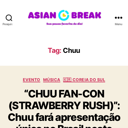
Pesquisar
Menu
A
S
I
A
Tag:
Chuu
N
B
R
E
C
A
EVENTO
MÚSICA
🇰🇷 COREIA DO SUL
a
K
“CHUU FAN-CON
t
e
(STRAWBERRY RUSH)”:
g
o
Chuu fará apresentação
r
i