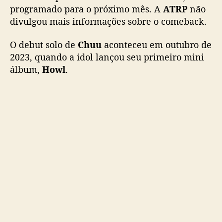
p
programado para o próximo mês. A
ATRP
não
a
divulgou mais informações sobre o comeback.
r
a
O debut solo de
Chuu
aconteceu em outubro de
j
2023, quando a idol lançou seu primeiro mini
u
n
álbum,
Howl
.
h
o