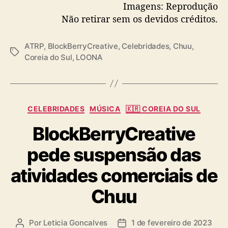
Imagens: Reprodução
Não retirar sem os devidos créditos.
ATRP
,
BlockBerryCreative
,
Celebridades
,
Chuu
,
T
Coreia do Sul
,
LOONA
a
g
s
C
CELEBRIDADES
MÚSICA
🇰🇷 COREIA DO SUL
a
BlockBerryCreative
t
e
pede suspensão das
g
o
atividades comerciais de
r
i
Chuu
a
s
Por
Leticia Goncalves
1 de fevereiro de 2023
A
D