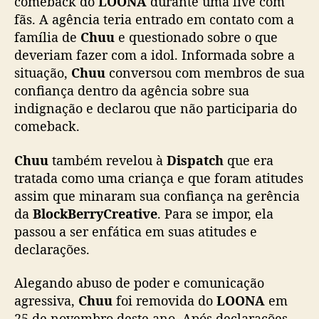
comeback do
LOONA
durante uma live com
fãs. A agência teria entrado em contato com a
família de
Chuu
e questionado sobre o que
deveriam fazer com a idol. Informada sobre a
situação,
Chuu
conversou com membros de sua
confiança dentro da agência sobre sua
indignação e declarou que não participaria do
comeback.
Chuu
também revelou à
Dispatch
que era
tratada como uma criança e que foram atitudes
assim que minaram sua confiança na gerência
da
BlockBerryCreative
. Para se impor, ela
passou a ser enfática em suas atitudes e
declarações.
Alegando abuso de poder e comunicação
agressiva,
Chuu
foi removida do
LOONA
em
25 de novembro deste ano. Após declarações