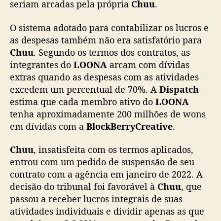
seriam arcadas pela própria
Chuu
.
b
r
O sistema adotado para contabilizar os lucros e
e
c
as despesas também não era satisfatório para
o
Chuu
. Segundo os termos dos contratos, as
n
integrantes do
LOONA
arcam com dívidas
f
extras quando as despesas com as atividades
l
excedem um percentual de 70%. A
Dispatch
i
estima que cada membro ativo do
LOONA
t
tenha aproximadamente 200 milhões de wons
o
e
em dívidas com a
BlockBerryCreative
.
n
t
Chuu
, insatisfeita com os termos aplicados,
r
entrou com um pedido de suspensão de seu
e
contrato com a agência em janeiro de 2022. A
C
decisão do tribunal foi favorável à
Chuu
, que
h
passou a receber lucros integrais de suas
u
atividades individuais e dividir apenas as que
u