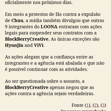
oficialmente nos próximos dias.
4
M
Em meio a protestos de fãs contra a expulsão
S
de
Chuu
, a mídia também divulgou que outras
t
9 integrantes do
LOONA
entraram com ações
u
legais para suspender seus contratos com a
d
i
BlockBerryCreative
. As únicas exceções são
o
HyunJin
and
ViVi
.
e
d
As ações alegam que a confiança entre as
e
integrantes e a agência está abalada e que não
m
é possível continuar com as atividades.
a
i
Ao ser questionada sobre o assunto, a
s
BlockBerryCreative
apenas negou que as
m
e
ações contra a agência sejam verdadeiras.
m
b
Fonte (
1
), (
2
), (
3
)
r