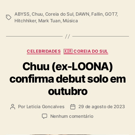
ABYSS
,
Chuu
,
Coreia do Sul
,
DAWN
,
Fallin
,
GOT7
,
T
Hitchhiker
,
Mark Tuan
,
Música
a
g
s
C
CELEBRIDADES
🇰🇷 COREIA DO SUL
a
Chuu (ex-LOONA)
t
e
confirma debut solo em
g
o
outubro
r
i
a
Por
Leticia Goncalves
29 de agosto de 2023
A
D
s
u
a
e
Nenhum comentário
t
t
m
o
a
C
r
d