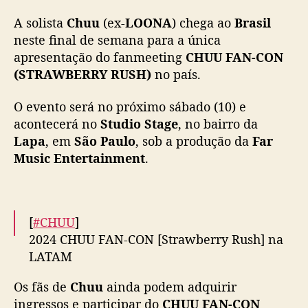
S
A solista
Chuu
(ex-
LOONA
) chega ao
Brasil
T
R
neste final de semana para a única
A
apresentação do fanmeeting
CHUU FAN-CON
W
(STRAWBERRY RUSH)
no país.
B
E
O evento será no próximo sábado (10) e
R
acontecerá no
Studio Stage
, no bairro da
R
Lapa
, em
São Paulo
, sob a produção da
Far
Y
Music Entertainment
.
R
U
S
H
)
[
#CHUU
]
”
2024 CHUU FAN-CON [Strawberry Rush] na
:
LATAM
C
h
Os fãs de
Chuu
ainda podem adquirir
Prepare-se e entre no rush com 🍓!!
u
ingressos e participar do
CHUU FAN-CON