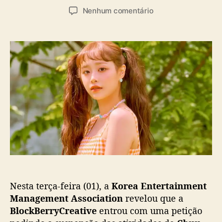
u
a
e
Nenhum comentário
t
t
m
o
a
B
r
d
l
d
e
o
o
p
c
p
u
k
o
b
B
s
l
e
t
i
r
c
r
a
y
ç
C
ã
r
o
e
a
Nesta terça-feira (01), a
Korea Entertainment
t
i
Management Association
revelou que a
v
BlockBerryCreative
entrou com uma petição
e