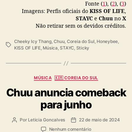
Fonte (
1
), (
2
), (
3
)
Imagens: Perfis oficiais do
KISS OF LIFE
,
STAYC
e
Chuu
no
X
Não retirar sem os devidos créditos.
Cheeky Icy Thang
,
Chuu
,
Coreia do Sul
,
Honeybee
,
T
KISS OF LIFE
,
Música
,
STAYC
,
Sticky
a
g
s
C
MÚSICA
🇰🇷 COREIA DO SUL
a
Chuu anuncia comeback
t
e
para junho
g
o
r
Por
Leticia Goncalves
22 de maio de 2024
A
D
i
u
a
a
e
Nenhum comentário