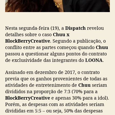
ç
a
ã
t
o
c
h
Nesta segunda-feira (19), a
Dispatch
revelou
r
e
detalhes sobre o caso
Chuu x
v
BlockBerryCreative
. Segundo a publicação, o
e
conflito entre as partes começou quando
Chuu
l
passou a questionar alguns pontos do contrato
a
de exclusividade das integrantes do
LOONA
.
d
e
Assinado em dezembro de 2017, o contrato
t
previa que os ganhos provenientes de todas as
a
l
atividades de entretenimento de
Chuu
seriam
h
divididos na proporção de 7:3 (70% para a
e
BlockBerryCreative
e apenas 30% para a idol).
s
Porém, as despesas com as atividades seriam
s
divididas em 5:5 – ou seja, 50% das despesas
o