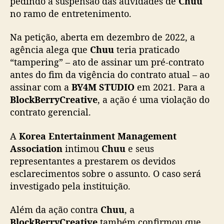
pedindo a suspensão das atividades de
Chuu
p
no ramo de entretenimento.
e
d
Na petição, aberta em dezembro de 2022, a
e
agência alega que
Chuu
teria praticado
s
“tampering” – ato de assinar um pré-contrato
u
s
antes do fim da vigência do contrato atual – ao
p
assinar com a
BY4M STUDIO
em 2021. Para a
e
BlockBerryCreative
, a ação é uma violação do
n
contrato gerencial.
s
ã
A
Korea Entertainment Management
o
Association
intimou
Chuu
e seus
d
representantes a prestarem os devidos
a
s
esclarecimentos sobre o assunto. O caso será
a
investigado pela instituição.
t
i
Além da ação contra
Chuu
, a
v
BlockBerryCreative
também confirmou que