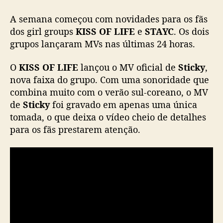
s
A semana começou com novidades para os fãs
M
V
dos girl groups
KISS OF LIFE
e
STAYC
. Os dois
s
grupos lançaram MVs nas últimas 24 horas.
d
e
O
KISS OF LIFE
lançou o MV oficial de
Sticky
,
K
nova faixa do grupo. Com uma sonoridade que
I
combina muito com o verão sul-coreano, o MV
S
de
Sticky
foi gravado em apenas uma única
S
tomada, o que deixa o vídeo cheio de detalhes
O
F
para os fãs prestarem atenção.
L
I
F
E
,
S
T
A