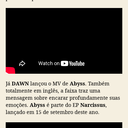
C
o
n
f
i
r
a
!
Já
DAWN
lançou o MV de
Abyss
. Também
totalmente em inglês, a faixa traz uma
mensagem sobre encarar profundamente suas
emoções.
Abyss
é parte do EP
Narcissus
,
lançado em 15 de setembro deste ano.