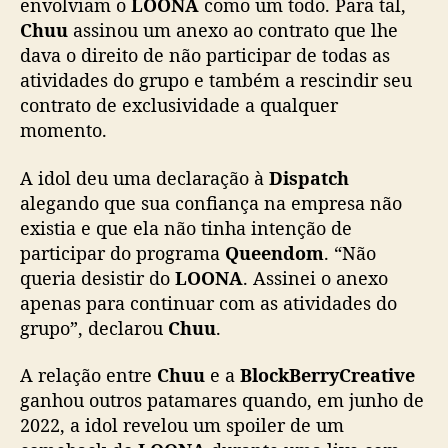
envolviam o
LOONA
como um todo. Para tal,
e
a
Chuu
assinou um anexo ao contrato que lhe
B
dava o direito de não participar de todas as
l
atividades do grupo e também a rescindir seu
o
contrato de exclusividade a qualquer
c
momento.
k
B
A idol deu uma declaração à
Dispatch
e
alegando que sua confiança na empresa não
r
r
existia e que ela não tinha intenção de
y
participar do programa
Queendom
. “Não
C
queria desistir do
LOONA
. Assinei o anexo
r
apenas para continuar com as atividades do
e
grupo”, declarou
Chuu
.
a
t
A relação entre
Chuu
e a
BlockBerryCreative
i
ganhou outros patamares quando, em junho de
v
e
2022, a idol revelou um spoiler de um