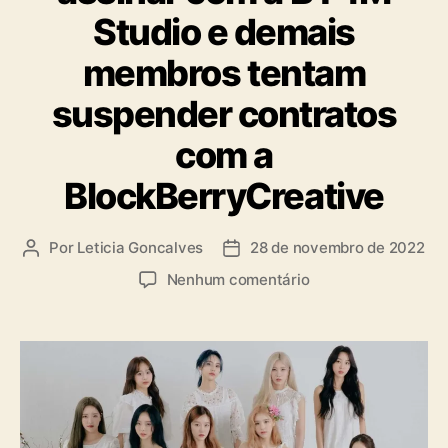
o
Studio e demais
r
i
membros tentam
a
s
suspender contratos
com a
BlockBerryCreative
Por
Leticia Goncalves
28 de novembro de 2022
A
D
u
a
e
Nenhum comentário
t
t
m
o
a
L
r
d
O
d
e
O
o
p
N
p
u
A
o
b
:
s
l