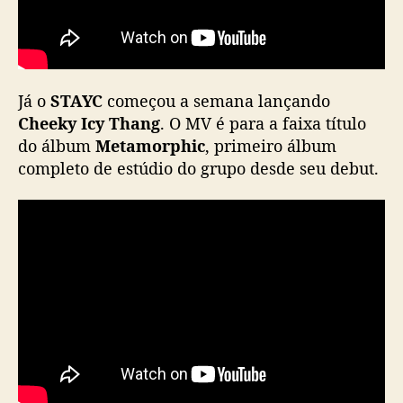
Y
C
e
C
h
Já o
STAYC
começou a semana lançando
u
Cheeky Icy Thang
. O MV é para a faixa título
u
do álbum
Metamorphic
, primeiro álbum
completo de estúdio do grupo desde seu debut.