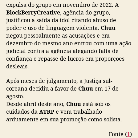
expulsa do grupo em novembro de 2022. A
d
BlockBerryCreative
, agência do grupo,
e
b
justificou a saída da idol citando abuso de
u
poder e uso de linguagem violenta.
Chuu
t
negou pessoalmente as acusações e em
s
dezembro do mesmo ano entrou com uma ação
o
judicial contra a agência alegando falta de
l
confiança e repasse de lucros em proporções
o
desleais.
e
m
o
Após meses de julgamento, a Justiça sul-
u
coreana decidiu a favor de
Chuu
em 17 de
t
agosto.
u
Desde abril deste ano,
Chuu
está sob os
b
cuidados da
ATRP
e vem trabalhado
r
arduamente em sua promoção como solista.
o
Fonte (
1
)