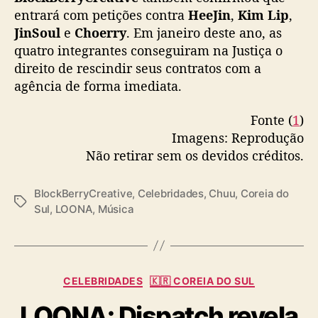
i
entrará com petições contra
HeeJin
,
Kim Lip
,
d
JinSoul
e
Choerry
. Em janeiro deste ano, as
a
quatro integrantes conseguiram na Justiça o
d
e
direito de rescindir seus contratos com a
s
agência de forma imediata.
c
o
Fonte (
1
)
m
Imagens: Reprodução
e
Não retirar sem os devidos créditos.
r
c
i
BlockBerryCreative
,
Celebridades
,
Chuu
,
Coreia do
T
a
Sul
,
LOONA
,
Música
a
i
g
s
s
d
e
C
CELEBRIDADES
🇰🇷 COREIA DO SUL
C
a
h
LOONA: Dispatch revela
t
u