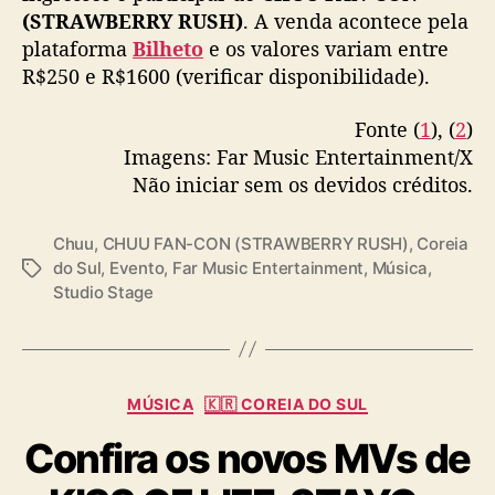
u
(STRAWBERRY RUSH)
. A venda acontece pela
🎫 Ingressos:
https://t.co/LmJvd1RBIo
#츄
f
plataforma
Bilheto
e os valores variam entre
a
#Strawberry_Rush
#스트로베리러쉬
R$250 e R$1600 (verificar disponibilidade).
r
#CHUU_FANCON_AMERICAS
#farmusicentert
á
ainment
pic.twitter.com/7zNWlHoBhV
a
Fonte (
1
), (
2
)
p
Imagens: Far Music Entertainment/X
— Far Music Entertainment (@farmusicent)
r
July 2, 2024
Não iniciar sem os devidos créditos.
e
s
Chuu
,
CHUU FAN-CON (STRAWBERRY RUSH)
,
Coreia
e
do Sul
,
Evento
,
Far Music Entertainment
,
Música
,
n
T
Studio Stage
t
a
a
g
ç
s
ã
o
C
MÚSICA
🇰🇷 COREIA DO SUL
ú
a
n
Confira os novos MVs de
t
i
e
c