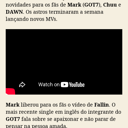
e
novidades para os fãs de
Mark
(
GOT7
),
Chuu
e
D
DAWN
. Os astros terminaram a semana
A
lançando novos MVs.
W
N
l
a
n
ç
a
m
n
o
v
o
s
Mark
liberou para os fãs o vídeo de
M
Fallin
. O
V
mais recente single em inglês do integrante do
s
GOT7
fala sobre se apaixonar e não parar de
.
pensar na pessoa amada.