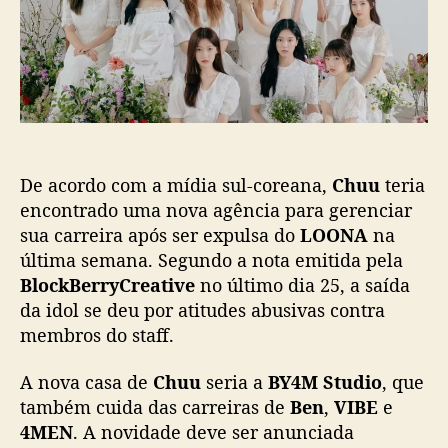
C
t
i
h
c
u
a
u
ç
d
ã
e
o
v
e
De acordo com a mídia sul-coreana,
Chuu
teria
a
s
encontrado uma nova agência para gerenciar
s
sua carreira após ser expulsa do
LOONA
na
i
última semana. Segundo a nota emitida pela
n
BlockBerryCreative
no último dia 25, a saída
a
da idol se deu por atitudes abusivas contra
r
membros do staff.
c
o
A nova casa de
Chuu
seria a
BY4M Studio
, que
m
a
também cuida das carreiras de
Ben
,
VIBE
e
B
4MEN
. A novidade deve ser anunciada
Y