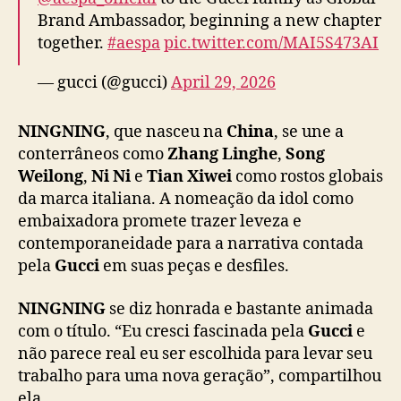
d
Brand Ambassador, beginning a new chapter
a
c
together.
#aespa
pic.twitter.com/MAI5S473AI
o
m
— gucci (@gucci)
April 29, 2026
o
n
NINGNING
, que nasceu na
China
, se une a
o
conterrâneos como
Zhang Linghe
,
Song
v
Weilong
,
Ni Ni
e
Tian Xiwei
como rostos globais
a
da marca italiana. A nomeação da idol como
e
m
embaixadora promete trazer leveza e
b
contemporaneidade para a narrativa contada
a
pela
Gucci
em suas peças e desfiles.
i
x
NINGNING
se diz honrada e bastante animada
a
com o título. “Eu cresci fascinada pela
Gucci
e
d
não parece real eu ser escolhida para levar seu
o
trabalho para uma nova geração”, compartilhou
r
a
ela.