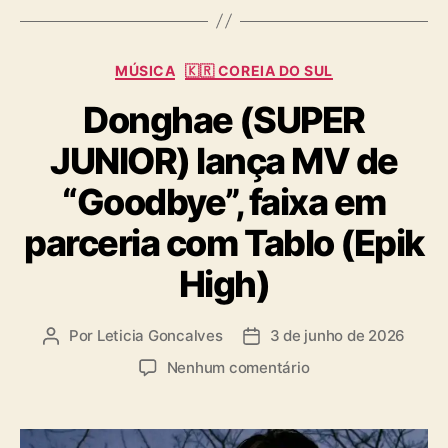
g
s
C
MÚSICA
🇰🇷 COREIA DO SUL
a
Donghae (SUPER
t
e
JUNIOR) lança MV de
g
o
“Goodbye”, faixa em
r
i
parceria com Tablo (Epik
a
s
High)
Por
Leticia Goncalves
3 de junho de 2026
A
D
u
a
e
Nenhum comentário
t
t
m
o
a
D
r
d
o
d
e