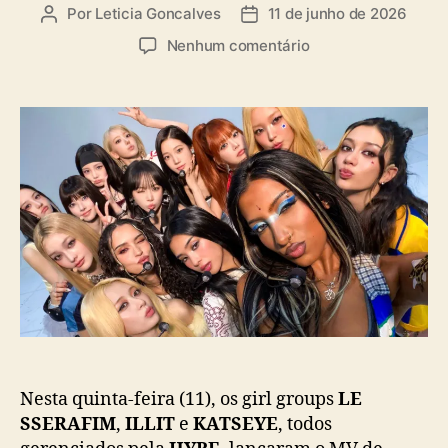
a
Por
Leticia Goncalves
11 de junho de 2026
A
D
s
u
a
e
Nenhum comentário
t
t
m
o
a
L
r
d
E
d
e
S
o
p
S
p
u
E
o
b
R
s
l
A
t
i
F
c
I
a
M
ç
,
ã
I
o
L
L
I
Nesta quinta-feira (11), os girl groups
LE
T
SSERAFIM
,
ILLIT
e
KATSEYE
, todos
e