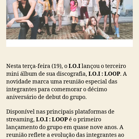
o
b
s
s
l
e
t
i
r
c
e
a
ú
ç
n
ã
e
o
p
a
r
Nesta terça-feira (19), o
I.O.I
lançou o terceiro
a
mini álbum de sua discografia,
I.O.I : LOOP
. A
c
novidade marca uma reunião especial das
o
integrantes para comemorar o décimo
m
aniversário de debut do grupo.
e
m
Disponível nas principais plataformas de
o
streaming,
I.O.I : LOOP
é o primeiro
r
lançamento do grupo em quase nove anos. A
a
r
reunião reflete a evolução das integrantes ao