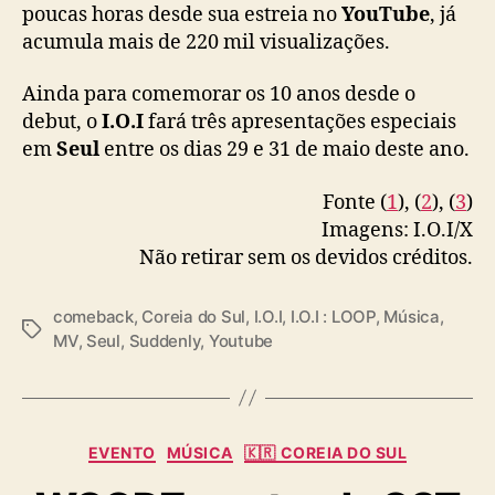
poucas horas desde sua estreia no
YouTube
, já
acumula mais de 220 mil visualizações.
Ainda para comemorar os 10 anos desde o
debut, o
I.O.I
fará três apresentações especiais
em
Seul
entre os dias 29 e 31 de maio deste ano.
Fonte (
1
), (
2
), (
3
)
Imagens: I.O.I/X
Não retirar sem os devidos créditos.
comeback
,
Coreia do Sul
,
I.O.I
,
I.O.I : LOOP
,
Música
,
T
MV
,
Seul
,
Suddenly
,
Youtube
a
g
s
C
EVENTO
MÚSICA
🇰🇷 COREIA DO SUL
a