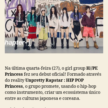
d
e
/
o
p
P
p
u
E
o
b
P
s
l
r
t
i
i
c
n
a
c
ç
e
ã
s
o
s
d
e
Na última quarta-feira (27), o girl group
H//PE
b
Princess
fez seu debut oficial! Formado através
u
do reality
Unpretty Rapstar : HIP POP
t
Princess
, o grupo promete, usando o hip-hop
a
como instrumento, criar um ecossistema único
o
entre as culturas japonesa e coreana.
f
i