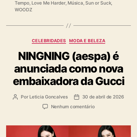
Tempo
,
Love Me Harder
,
Música
,
Sun or Suck
,
a
WOODZ
g
s
C
CELEBRIDADES
MODA E BELEZA
a
NINGNING (aespa) é
t
e
anunciada como nova
g
o
embaixadora da Gucci
r
i
a
Por
Leticia Goncalves
30 de abril de 2026
A
D
s
u
a
e
Nenhum comentário
t
t
m
o
a
N
r
d
I
d
e
N