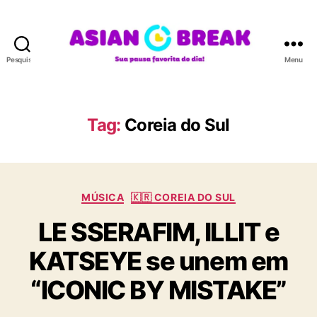
Pesquisar
Menu
A
S
I
A
Tag:
Coreia do Sul
N
B
R
E
C
A
MÚSICA
🇰🇷 COREIA DO SUL
a
K
LE SSERAFIM, ILLIT e
t
e
KATSEYE se unem em
g
o
“ICONIC BY MISTAKE”
r
i