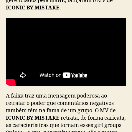
gerenciados pela
HYBE
, lançaram o MV de
K
ICONIC BY MISTAKE
.
A
T
S
E
Y
E
s
e
u
n
e
m
e
m
A faixa traz uma mensagem poderosa ao
“
retratar o poder que comentários negativos
I
também têm na fama de um grupo. O MV de
C
ICONIC BY MISTAKE
retrata, de forma caricata,
O
as características que tornam esses girl groups
N