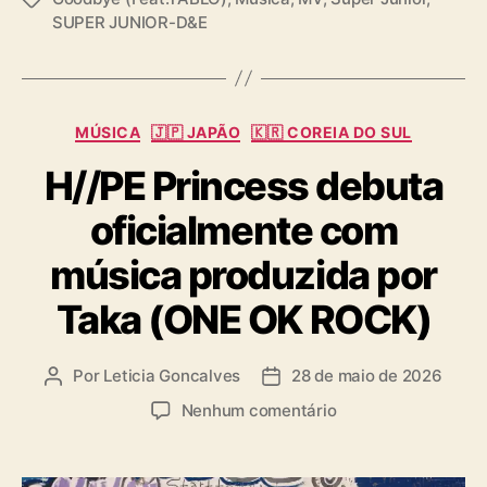
E
SUPER JUNIOR-D&E
a
p
g
i
s
k
H
i
C
MÚSICA
🇯🇵 JAPÃO
🇰🇷 COREIA DO SUL
g
a
H//PE Princess debuta
h
t
)
e
oficialmente com
g
o
música produzida por
r
i
Taka (ONE OK ROCK)
a
s
Por
Leticia Goncalves
28 de maio de 2026
A
D
u
a
e
Nenhum comentário
t
t
m
o
a
H
r
d
/