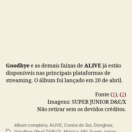
a
e
m
p
a
r
c
e
r
i
Goodbye
e as demais faixas de
ALIVE
já estão
a
disponíveis nas principais plataformas de
c
streaming. O álbum foi lançado em 20 de abril.
o
m
Fonte (
1
), (
2
)
T
a
Imagens: SUPER JUNIOR D&E/X
b
Não retirar sem os devidos créditos.
l
o
álbum completo
,
ALIVE
,
Coreia do Sul
,
Donghae
,
(
Goodbye (Feat.TABLO)
,
Música
,
MV
,
Super Junior
,
T