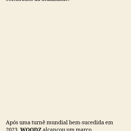
a
s
h
o
w
e
m
j
u
l
h
o
Após uma turnê mundial bem-sucedida em
2023,
WOODZ
alcançou um marco