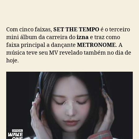
n
ç
a
n
Com cinco faixas,
SET THE TEMPO
é o terceiro
o
mini álbum da carreira do
izna
e traz como
v
faixa principal a dançante
METRONOME
. A
o
música teve seu MV revelado também no dia de
M
V
hoje.