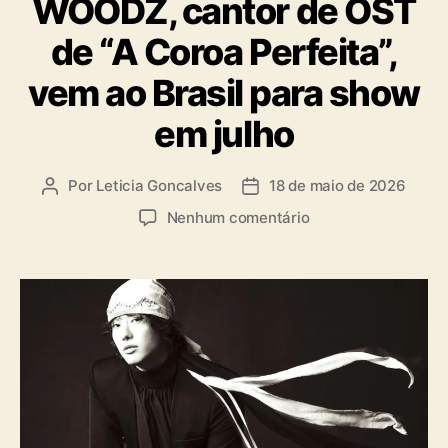
WOODZ, cantor de OST
t
e
de “A Coroa Perfeita”,
g
o
vem ao Brasil para show
r
i
em julho
a
s
Por
Leticia Goncalves
18 de maio de 2026
A
D
u
a
e
Nenhum comentário
t
t
m
o
a
W
r
d
O
d
e
O
o
p
D
p
u
Z
o
b
,
s
l
c
t
i
a
c
n