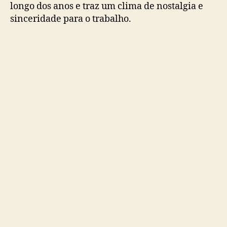
1
longo dos anos e traz um clima de nostalgia e
0
sinceridade para o trabalho.
a
n
o
s
d
e
d
e
b
u
t
e
l
a
n
ç
a
o
m