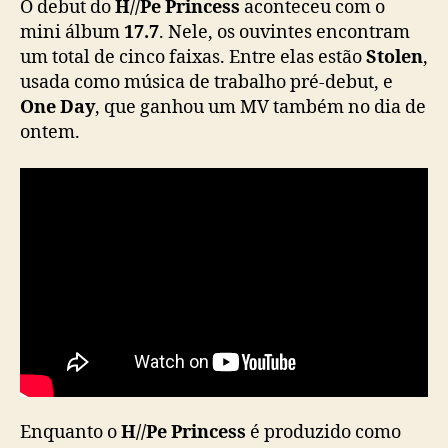
O debut do
H//Pe Princess
aconteceu com o
c
mini álbum
17.7
. Nele, os ouvintes encontram
i
a
um total de cinco faixas. Entre elas estão
Stolen
,
l
usada como música de trabalho pré-debut, e
m
One Day
, que ganhou um MV também no dia de
e
ontem.
n
t
e
c
o
m
m
ú
s
i
c
a
p
r
Enquanto o
H//Pe Princess
é produzido como