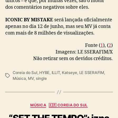
únicos – e que, por muitas vezes, são o motor
I
dos comentários negativos sobre eles.
C
B
Y
ICONIC BY MISTAKE
será lançada oficialmente
M
apenas no dia 12 de junho, mas seu MV já conta
I
com mais de 8 milhões de visualizações.
S
T
Fonte (
1
), (
2
)
A
Imagens: LE SSERAFIM/X
K
Não retirar sem os devidos créditos.
E
”
Coreia do Sul
,
HYBE
,
ILLIT
,
Katseye
,
LE SSERAFIM
,
T
Música
,
MV
,
single
a
g
s
C
MÚSICA
🇰🇷 COREIA DO SUL
a
t