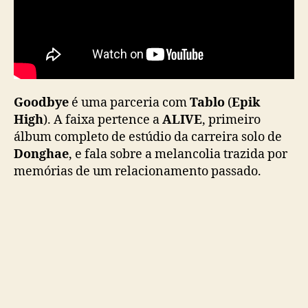
ç
a
M
V
d
e
Goodbye
é uma parceria com
Tablo
(
Epik
“
High
). A faixa pertence a
ALIVE
, primeiro
G
o
álbum completo de estúdio da carreira solo de
o
Donghae
, e fala sobre a melancolia trazida por
d
memórias de um relacionamento passado.
b
y
e
”
,
f
a
i
x