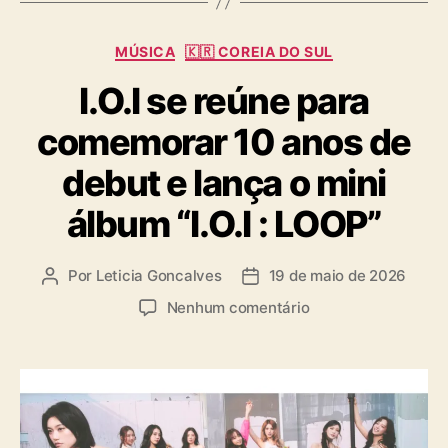
O
C
C
MÚSICA
🇰🇷 COREIA DO SUL
K
a
)
I.O.I se reúne para
t
e
comemorar 10 anos de
g
o
debut e lança o mini
r
i
álbum “I.O.I : LOOP”
a
s
Por
Leticia Goncalves
19 de maio de 2026
A
D
u
a
e
Nenhum comentário
t
t
m
o
a
I
r
d
.
d
e
O
o
p
.
p
u
I