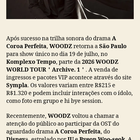
a
t
ç
o
ã
r
o
d
e
O
Após sucesso na trilha sonora do drama
A
S
Coroa Perfeita
,
WOODZ
retorna a
São Paulo
T
para show único no dia 19 de julho, no
d
Komplexo Tempo
, parte da
2026 WOODZ
e
WORLD TOUR＇Archive. 1＇
. A venda de
“
ingressos e pacotes VIP acontece através do site
A
Sympla
. Os valores variam entre R$215 e
C
R$1.320 e podem incluir interações com o ídolo,
o
r
como foto em grupo e hi bye session.
o
a
Recentemente,
WOODZ
voltou a chamar a
P
atenção do público ao participar da OST do
e
aguardado drama
A Coroa Perfeita
, do
r
Disney+
, estrelado por
IU
e
Byeon Woo-seok
. A