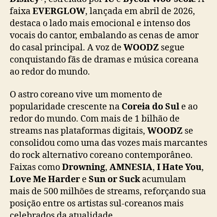
f
faixa
EVERGLOW
, lançada em abril de 2026,
e
destaca o lado mais emocional e intenso dos
i
t
vocais do cantor, embalando as cenas de amor
a
do casal principal. A voz de
WOODZ
segue
”
conquistando fãs de dramas e música coreana
,
ao redor do mundo.
v
e
O astro coreano vive um momento de
m
popularidade crescente na
Coreia do Sul
e ao
a
redor do mundo. Com mais de 1 bilhão de
o
B
streams nas plataformas digitais,
WOODZ
se
r
consolidou como uma das vozes mais marcantes
a
do rock alternativo coreano contemporâneo.
s
Faixas como
Drowning
,
AMNESIA
,
I Hate You
,
i
Love Me Harder
e
Sun or Suck
acumulam
l
mais de 500 milhões de streams, reforçando sua
p
posição entre os artistas sul-coreanos mais
a
r
celebrados da atualidade.