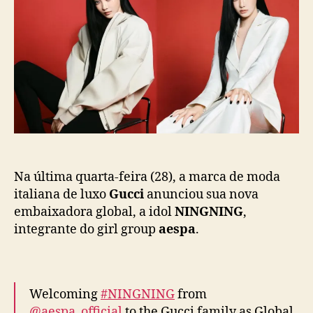
o
p
G
p
u
N
o
b
I
s
l
N
t
i
G
c
(
a
a
ç
e
ã
s
o
p
a
)
Na última quarta-feira (28), a marca de moda
é
italiana de luxo
Gucci
anunciou sua nova
a
embaixadora global, a idol
NINGNING
,
n
integrante do girl group
aespa
.
u
n
c
i
Welcoming
#NINGNING
from
a
@aespa_official
to the Gucci family as Global