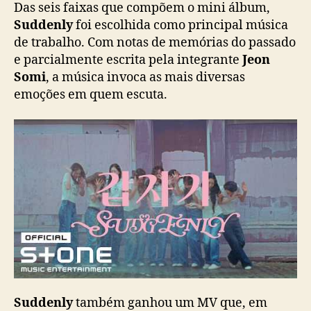
Das seis faixas que compõem o mini álbum,
i
Suddenly
foi escolhida como principal música
n
de trabalho. Com notas de memórias do passado
i
e parcialmente escrita pela integrante
á
Jeon
l
Somi
, a música invoca as mais diversas
b
emoções em quem escuta.
u
m
“
I
.
O
.
I
:
L
O
O
P
Suddenly
também ganhou um MV que, em
”