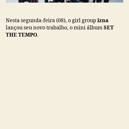
O
o
”
:
i
Nesta segunda-feira (08), o girl group
izna
z
lançou seu novo trabalho, o mini álbum
SET
n
THE TEMPO
.
a
f
a
z
c
o
m
e
b
a
c
k
e
l
a