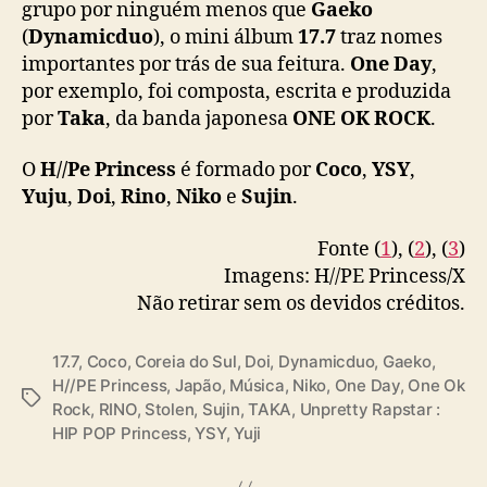
o
grupo por ninguém menos que
Gaeko
d
(
Dynamicduo
), o mini álbum
17.7
traz nomes
u
importantes por trás de sua feitura.
One Day
,
z
por exemplo, foi composta, escrita e produzida
i
por
Taka
, da banda japonesa
ONE OK ROCK
.
d
a
O
H//Pe Princess
é formado por
Coco
p
,
YSY
,
o
Yuju
,
Doi
,
Rino
,
Niko
e
Sujin
.
r
T
Fonte (
1
), (
2
), (
3
)
a
Imagens: H//PE Princess/X
k
Não retirar sem os devidos créditos.
a
(
O
17.7
,
Coco
,
Coreia do Sul
,
Doi
,
Dynamicduo
,
Gaeko
,
N
H//PE Princess
,
Japão
,
Música
,
Niko
,
One Day
,
One Ok
T
E
Rock
,
RINO
,
Stolen
,
Sujin
,
TAKA
,
Unpretty Rapstar :
a
O
HIP POP Princess
,
YSY
,
Yuji
g
K
s
R