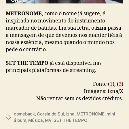
METRONOME
, como o nome já sugere, é
inspirada no movimento do instrumento
marcador de batidas. Em sua letra, o
izna
passa
a mensagem de que devemos nos manter fiéis à
nossa essência, mesmo quando o mundo nos
pede o contrário.
SET THE TEMPO
já está disponível nas
principais plataformas de streaming.
Fonte (
1
), (
2
)
Imagens: izna/X
Não retirar sem os devidos créditos.
comeback
,
Coreia do Sul
,
izna
,
METRONOME
,
mini
T
álbum
,
Música
,
MV
,
SET THE TEMPO
a