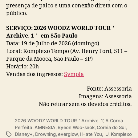
presença de palco e uma conexão direta com o
público.
SERVIÇO: 2026 WOODZ WORLD TOUR＇
Archive. 1＇ em São Paulo
Data: 19 de Julho de 2026 (domingo)
Local: Komplexo Tempo (Av. Henry Ford, 511 –
Parque da Mooca, São Paulo – SP)
Horário: 20h
Vendas dos ingressos:
Sympla
Fonte: Assessoria
Imagens: Assessoria
Não retirar sem os devidos créditos.
2026 WOODZ WORLD TOUR＇Archive. 1’
,
A Coroa
Perfeita
,
AMNESIA
,
Byeon Woo-seok
,
Coreia do Sul
,
Disney+
,
Drowning
,
everglow
,
I Hate You
,
IU
,
Komplexo
T