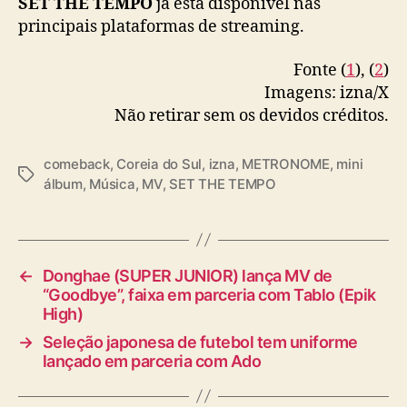
SET THE TEMPO
já está disponível nas
principais plataformas de streaming.
Fonte (
1
), (
2
)
Imagens: izna/X
Não retirar sem os devidos créditos.
comeback
,
Coreia do Sul
,
izna
,
METRONOME
,
mini
T
álbum
,
Música
,
MV
,
SET THE TEMPO
a
g
s
←
Donghae (SUPER JUNIOR) lança MV de
“Goodbye”, faixa em parceria com Tablo (Epik
High)
→
Seleção japonesa de futebol tem uniforme
lançado em parceria com Ado