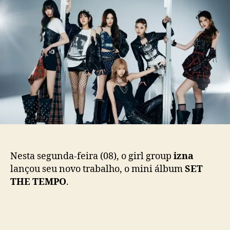
S
d
e
E
o
p
T
p
u
T
o
b
H
s
l
E
t
i
T
c
E
a
M
ç
P
ã
O
o
”
:
i
Nesta segunda-feira (08), o girl group
izna
z
lançou seu novo trabalho, o mini álbum
SET
n
THE TEMPO
.
a
f
a
z
c