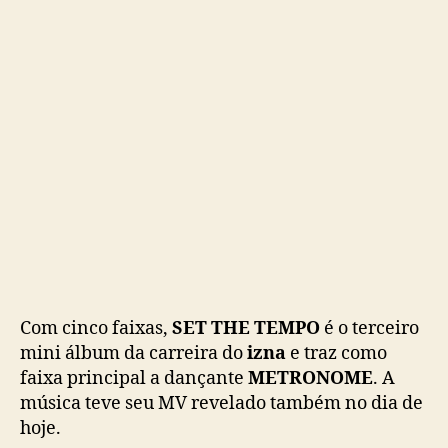
o
m
e
b
a
c
k
e
l
a
n
ç
a
n
o
Com cinco faixas,
SET THE TEMPO
é o terceiro
v
mini álbum da carreira do
izna
e traz como
o
faixa principal a dançante
METRONOME
. A
M
música teve seu MV revelado também no dia de
V
hoje.