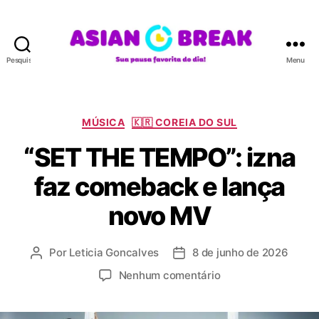
Pesquisar
Menu
A
S
I
A
C
MÚSICA
🇰🇷 COREIA DO SUL
N
a
“SET THE TEMPO”: izna
B
t
R
e
faz comeback e lança
E
g
A
o
novo MV
K
r
i
a
Por
Leticia Goncalves
8 de junho de 2026
A
D
s
u
a
e
Nenhum comentário
t
t
m
o
a
“
r
d