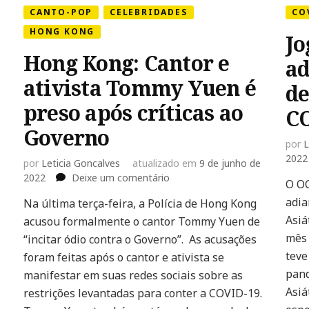
CANTO-POP
CELEBRIDADES
CO
HONG KONG
Jo
Hong Kong: Cantor e
ad
ativista Tommy Yuen é
de
preso após críticas ao
C
Governo
por
L
2022
por
Leticia Goncalves
atualizado em
9 de junho de
em
2022
Deixe um comentário
O OC
Hong
adia
Na última terça-feira, a Polícia de Hong Kong
Kong:
Asiá
acusou formalmente o cantor Tommy Yuen de
Cantor
e
mês 
“incitar ódio contra o Governo”. As acusações
ativista
teve
foram feitas após o cantor e ativista se
Tommy
pand
manifestar em suas redes sociais sobre as
Yuen
Asiá
restrições levantadas para conter a COVID-19.
é
preso