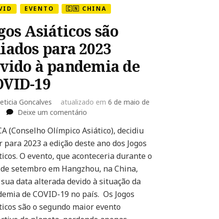
VID
EVENTO
🇨🇳 CHINA
gos Asiáticos são
iados para 2023
vido à pandemia de
OVID-19
eticia Goncalves
atualizado em
6 de maio de
em
Deixe um comentário
Jogos
A (Conselho Olímpico Asiático), decidiu
Asiáticos
r para 2023 a edição deste ano dos Jogos
são
adiados
ticos. O evento, que aconteceria durante o
para
de setembro em Hangzhou, na China,
2023
 sua data alterada devido à situação da
devido
emia de COVID-19 no país. Os Jogos
à
pandemia
ticos são o segundo maior evento
de