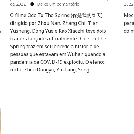
em
de 2022
Deixe um comentário
2022
Filme
O filme Ode To The Spring (你是我的春天),
Moon
chinês
dirigido por Zhou Nan, Zhang Chi, Tian
Ode
para
To
Yusheng, Dong Yue e Rao Xiaozhi teve dois
do m
y
The
trailers lançados oficialmente. Ode To The
Spring
Spring traz em seu enredo a história de
ganha
pessoas que estavam em Wuhan quando a
trailer
pandemia de COVID-19 explodiu. O elenco
inclui Zhou Dongyu, Yin Fang, Song …