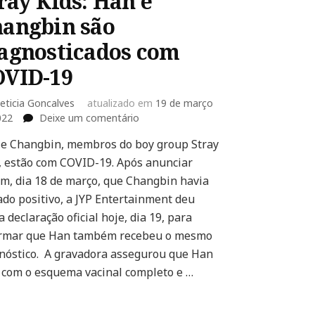
ray Kids: Han e
angbin são
agnosticados com
OVID-19
eticia Goncalves
atualizado em
19 de março
em
022
Deixe um comentário
Stray
e Changbin, membros do boy group Stray
Kids:
, estão com COVID-19. Após anunciar
Han
e
m, dia 18 de março, que Changbin havia
Changbin
ado positivo, a JYP Entertainment deu
são
a declaração oficial hoje, dia 19, para
diagnosticados
ormar que Han também recebeu o mesmo
com
COVID-
nóstico. A gravadora assegurou que Han
19
 com o esquema vacinal completo e …