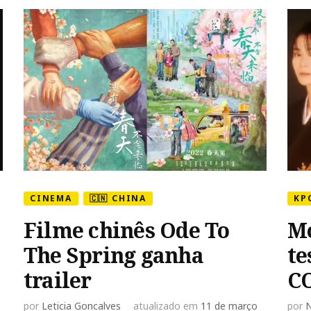
CINEMA
🇨🇳 CHINA
KP
Filme chinês Ode To
Mo
The Spring ganha
te
trailer
C
por
Leticia Goncalves
atualizado em
11 de março
por
N