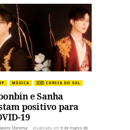
OP
MÚSICA
🇰🇷 COREIA DO SUL
onbin e Sanha
stam positivo para
OVID-19
aomi Shiroma
atualizado em
9 de março de