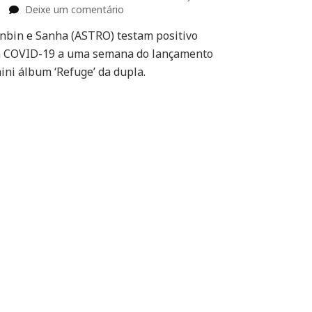
em
Deixe um comentário
Moonbin
bin e Sanha (ASTRO) testam positivo
e
 COVID-19 a uma semana do lançamento
Sanha
testam
ini álbum ‘Refuge’ da dupla.
positivo
para
COVID-
19