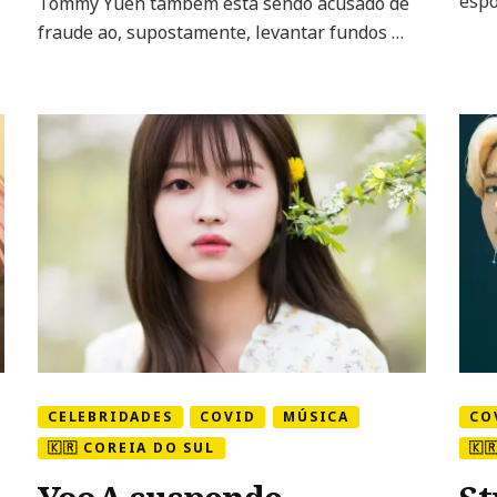
espo
Tommy Yuen também está sendo acusado de
após
fraude ao, supostamente, levantar fundos …
críticas
ao
Governo
CELEBRIDADES
COVID
MÚSICA
CO
🇰🇷 COREIA DO SUL
🇰