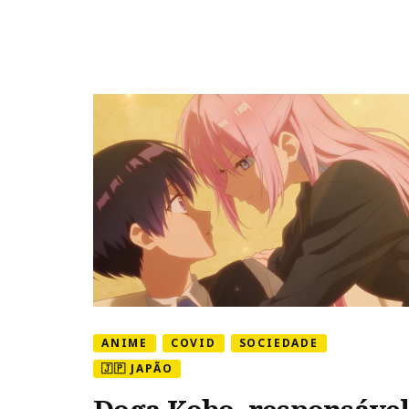
music
shows
ANIME
COVID
SOCIEDADE
🇯🇵 JAPÃO