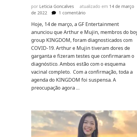
por
Leticia Goncalves
atualizado em
14 de março
em
de 2022
1 comentário
KINGDOM:
Hoje, 14 de março, a GF Entertainment
Arthur
anunciou que Arthur e Mujin, membros do bo
e
Mujin
group KINGDOM, foram diagnosticados com
estão
COVID-19. Arthur e Mujin tiveram dores de
com
garganta e fizeram testes que confirmaram o
COVID-
diagnóstico. Ambos estão com o esquema
19
vacinal completo. Com a confirmação, toda a
agenda do KINGDOM foi suspensa. A
preocupação agora …