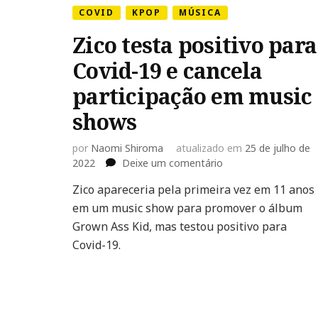
COVID
KPOP
MÚSICA
Zico testa positivo para
Covid-19 e cancela
participação em music
shows
por
Naomi Shiroma
atualizado em
25 de julho de
em
2022
Deixe um comentário
Zico
Zico apareceria pela primeira vez em 11 anos
testa
em um music show para promover o álbum
positivo
para
Grown Ass Kid, mas testou positivo para
Covid-
Covid-19.
19
e
cancela
participação
em