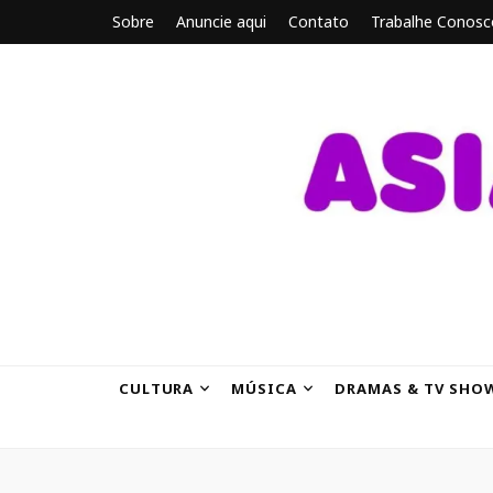
Sobre
Anuncie aqui
Contato
Trabalhe Conosc
ASIANBRE
Tudo sobre o entretenimento asiático.
CULTURA
MÚSICA
DRAMAS & TV SHO