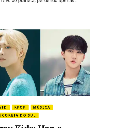
rtivo do planeta, perdendo apenas …
COVID-
19
VID
KPOP
MÚSICA
🇷 COREIA DO SUL