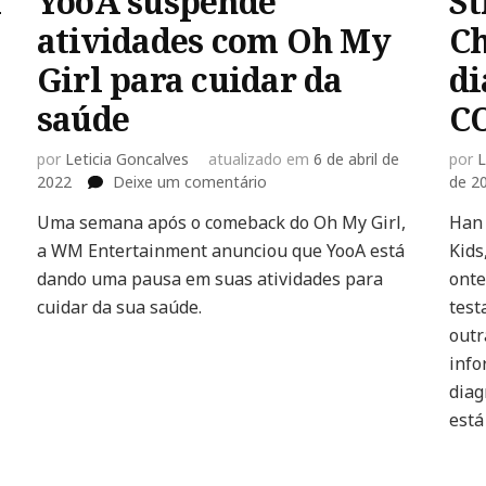
l
YooA suspende
St
atividades com Oh My
Ch
Girl para cuidar da
di
saúde
C
por
Leticia Goncalves
atualizado em
6 de abril de
por
L
em
2022
Deixe um comentário
de 2
YooA
Uma semana após o comeback do Oh My Girl,
Han 
suspende
a WM Entertainment anunciou que YooA está
atividades
Kids
com
dando uma pausa em suas atividades para
onte
Oh
cuidar da sua saúde.
test
My
outr
Girl
inf
para
cuidar
diag
da
está
saúde