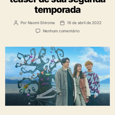
i
temporada
a
s
Por
Naomi Shiroma
16 de abril de 2022
A
D
u
a
e
Nenhum comentário
t
t
m
o
a
R
r
d
e
d
e
a
o
p
l
p
u
i
o
b
t
s
l
y
t
i
j
c
a
a
p
ç
o
ã
n
o
ê