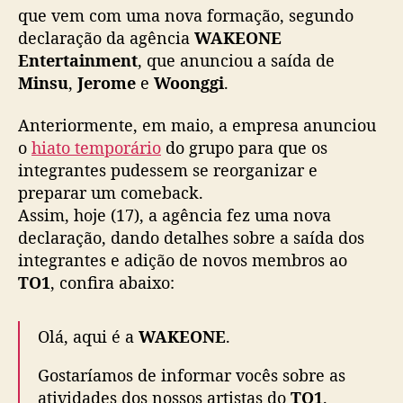
a
que vem com uma nova formação, segundo
d
declaração da agência
WAKEONE
e
Entertainment
, que anunciou a saída de
M
Minsu
,
Jerome
e
Woonggi
.
i
n
Anteriormente, em maio, a empresa anunciou
s
o
hiato temporário
do grupo para que os
u
integrantes pudessem se reorganizar e
,
J
preparar um comeback.
e
Assim, hoje (17), a agência fez uma nova
r
declaração, dando detalhes sobre a saída dos
o
integrantes e adição de novos membros ao
m
TO1
, confira abaixo:
e
,
W
Olá, aqui é a
WAKEONE
.
o
o
Gostaríamos de informar vocês sobre as
n
atividades dos nossos artistas do
TO1
.