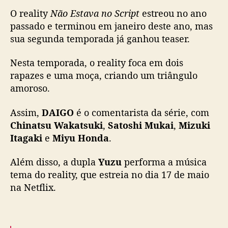
s
O reality
Não Estava no Script
estreou no ano
‘
N
passado e terminou em janeiro deste ano, mas
ã
sua segunda temporada já ganhou teaser.
o
E
Nesta temporada, o reality foca em dois
s
rapazes e uma moça, criando um triângulo
t
amoroso.
a
v
Assim,
DAIGO
é o comentarista da série, com
a
Chinatsu Wakatsuki
,
Satoshi Mukai
,
Mizuki
n
o
Itagaki
e
Miyu Honda
.
S
c
Além disso, a dupla
Yuzu
performa a música
r
tema do reality, que estreia no dia 17 de maio
i
na Netflix.
p
t
’
d