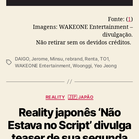
Fonte: (
1
)
Imagens: WAKEONE Entertainment –
divulgação.
Não retirar sem os devidos créditos.
DAIGO
,
Jerome
,
Minsu
,
rebrand
,
Renta
,
TO1
,
T
WAKEONE Entertainment
,
Woonggi
,
Yeo Jeong
a
g
s
C
REALITY
🇯🇵 JAPÃO
a
Reality japonês ‘Não
t
e
Estava no Script’ divulga
g
o
teaser de sua segunda
r