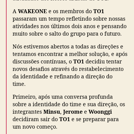
g
g
A
WAKEONE
e os membros do
TO1
i
passaram um tempo refletindo sobre nossas
e
atividades nos últimos dois anos e pensando
a
muito sobre o salto do grupo para o futuro.
d
i
Nós estivemos abertos a todas as direções e
ç
tentamos encontrar a melhor solução, e após
ã
o
discussões contínuas, o
TO1
decidiu tentar
d
novos desafios através do restabelecimento
e
da identidade e refinando a direção do
t
time.
r
ê
Primeiro, após uma conversa profunda
s
sobre a identidade do time e sua direção, os
i
integrantes
Minsu
,
Jerome
e
Woonggi
n
decidiram sair do
TO1
e se preparar para
t
um novo começo.
e
g