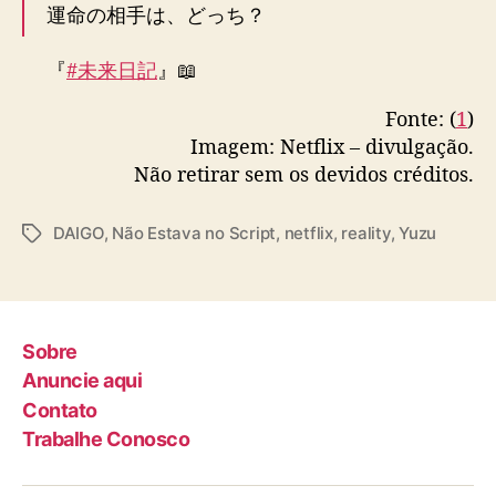
運命の相手は、どっち？
i
v
u
『
#未来日記
』📖
l
シーズン2待望の予告編が到着！
g
Fonte: (
1
)
a
Imagem: Netflix – divulgação.
さらに主題歌は
#ゆず
の「明日の君と」に決定
t
Não retirar sem os devidos créditos.
✨
e
a
恋か、友情か？
DAIGO
,
Não Estava no Script
,
netflix
,
reality
,
Yuzu
T
s
a
日記に翻弄され揺れ動く3人の未来―
e
g
r
s
d
5/17より全世界同時独占配信🌎
#DAIGO
#若槻
e
千夏
#向井慧
#板垣瑞生
#本田望結
Sobre
s
pic.twitter.com/AZUvHNKfxZ
Anuncie aqui
u
a
Contato
— Netflix Japan | ネットフリックス
s
Trabalhe Conosco
(@NetflixJP)
April 14, 2022
e
g