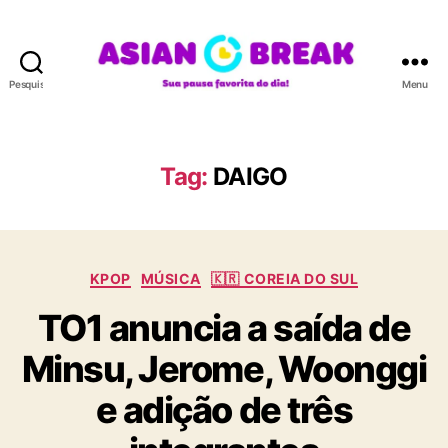
Pesquisar
Menu
A
S
I
A
Tag:
DAIGO
N
B
R
E
C
A
KPOP
MÚSICA
🇰🇷 COREIA DO SUL
a
K
TO1 anuncia a saída de
t
e
Minsu, Jerome, Woonggi
g
o
e adição de três
r
i