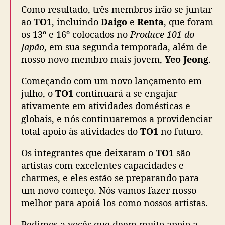
Como resultado, três membros irão se juntar
r
a
ao
TO1
, incluindo
Daigo
e
Renta
, que foram
n
os 13º e 16º colocados no
Produce 101 do
t
Japão
, em sua segunda temporada, além de
e
nosso novo membro mais jovem,
Yeo Jeong
.
s
Começando com um novo lançamento em
julho, o
TO1
continuará a se engajar
ativamente em atividades domésticas e
globais, e nós continuaremos a providenciar
total apoio às atividades do
TO1
no futuro.
Os integrantes que deixaram o
TO1
são
artistas com excelentes capacidades e
charmes, e eles estão se preparando para
um novo começo. Nós vamos fazer nosso
melhor para apoiá-los como nossos artistas.
Pedimos a vocês que deem muito apoio a