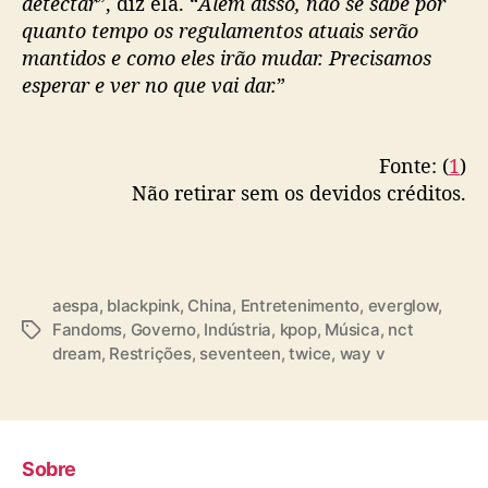
detectar
”, diz ela. “
Além disso, não se sabe por
quanto tempo os regulamentos atuais serão
mantidos e como eles irão mudar. Precisamos
esperar e ver no que vai dar.
”
Fonte: (
1
)
Não retirar sem os devidos créditos.
aespa
,
blackpink
,
China
,
Entretenimento
,
everglow
,
Fandoms
,
Governo
,
Indústria
,
kpop
,
Música
,
nct
T
dream
,
Restrições
,
seventeen
,
twice
,
way v
a
g
s
Sobre