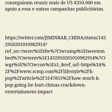
conseguiram reunir mais de US $350.000 em
apoio a essa e outras campanhas publicitárias.
https://twitter.com/JIMINBAR_CHINA/status/143
2950201010982914?
ref_src=twsrc%5Etfw%7Ctwcamp%5Etweetem
bed%7Ctwterm%5E1432950201010982914%7Ct
wgr%5E%7Ctwcon%5Es1_&ref_url=https%3A%
2F%2Fwww.scmp.com%2Flifestyle%2Fk-
pop%2Farticle%2F3147855%2Fhow-much-k-
pop-going-be-hurt-chinas-crackdown-
entertainment-impact