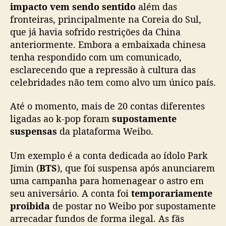
impacto vem sendo sentido
além das
i
fronteiras, principalmente na Coreia do Sul,
m
que já havia sofrido restrições da China
e
n
anteriormente. Embora a embaixada chinesa
t
tenha respondido com um comunicado,
o
esclarecendo que a repressão à cultura das
celebridades não tem como alvo um único país.
Até o momento, mais de 20 contas diferentes
ligadas ao k-pop foram
supostamente
suspensas
da plataforma Weibo.
Um exemplo é a conta dedicada ao ídolo Park
Jimin (
BTS
), que foi suspensa após anunciarem
uma campanha para homenagear o astro em
seu aniversário. A conta foi
temporariamente
proibida
de postar no Weibo por supostamente
arrecadar fundos de forma ilegal. As fãs