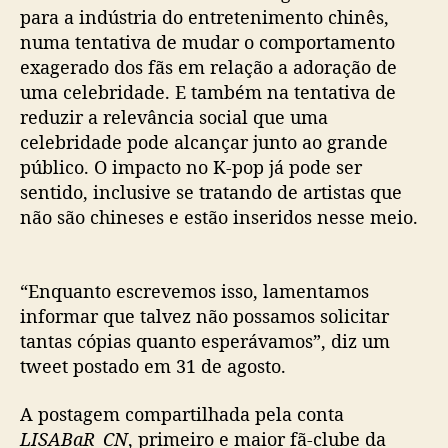
a
para a indústria do entretenimento chinês,
p
numa tentativa de mudar o comportamento
ó
exagerado dos fãs em relação a adoração de
s
uma celebridade. E também na tentativa de
a
reduzir a relevância social que uma
r
celebridade pode alcançar junto ao grande
e
público. O impacto no K-pop já pode ser
p
r
sentido, inclusive se tratando de artistas que
e
não são chineses e estão inseridos nesse meio.
s
s
ã
“Enquanto escrevemos isso, lamentamos
o
informar que talvez não possamos solicitar
d
tantas cópias quanto esperávamos”, diz um
a
tweet postado em 31 de agosto.
C
h
i
A postagem compartilhada pela conta
n
LISABaR_CN
, primeiro e maior fã-clube da