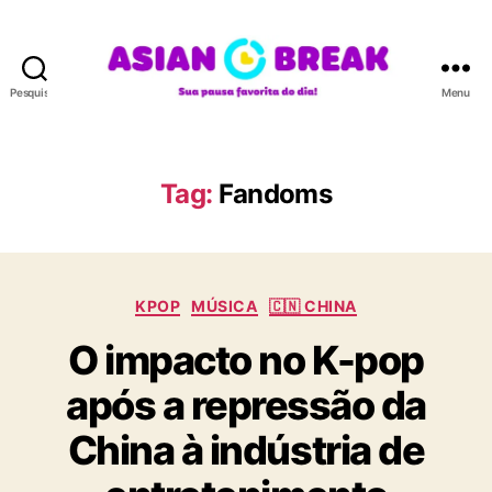
Pesquisar
Menu
A
S
I
A
Tag:
Fandoms
N
B
R
E
C
A
KPOP
MÚSICA
🇨🇳 CHINA
a
K
O impacto no K-pop
t
e
após a repressão da
g
o
China à indústria de
r
i