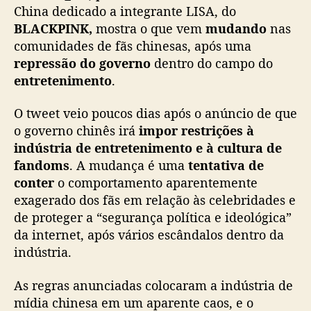
a
China dedicado a integrante LISA, do
à
BLACKPINK,
mostra o que vem
mudando
nas
i
comunidades de fãs chinesas, após uma
n
repressão do governo
dentro do campo do
d
entretenimento
.
ú
s
t
O tweet veio poucos dias após o anúncio de que
r
o governo chinês irá
impor restrições à
i
indústria de entretenimento e à cultura de
a
fandoms
. A mudança é uma
tentativa de
d
conter
o comportamento aparentemente
e
exagerado dos fãs em relação às celebridades e
e
de proteger a “segurança política e ideológica”
n
t
da internet, após vários escândalos dentro da
r
indústria.
e
t
As regras anunciadas colocaram a indústria de
e
mídia chinesa em um aparente caos, e o
n