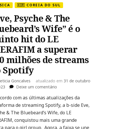
SICA
🇰🇷 COREIA DO SUL
ve, Psyche & The
uebeard’s Wife” é o
into hit do LE
ERAFIM a superar
0 milhões de streams
 Spotify
eticia Goncalves
atualizado em
31 de outubro
em
023
Deixe um comentário
“Eve,
cordo com as últimas atualizações da
Psyche
aforma de streaming Spotify, a b-side Eve,
&
The
he & The Bluebeard’s Wife, do LE
Bluebeard’s
AFIM, conquistou mais uma grande
Wife”
a para o girl group. Agora, a faixa se une
é