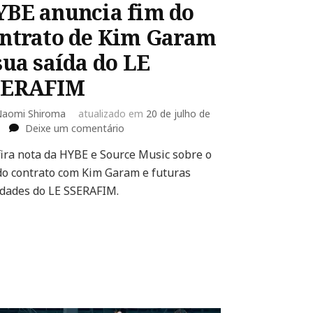
BE anuncia fim do
ntrato de Kim Garam
sua saída do LE
SERAFIM
aomi Shiroma
atualizado em
20 de julho de
em
Deixe um comentário
HYBE
ira nota da HYBE e Source Music sobre o
anuncia
do contrato com Kim Garam e futuras
fim
do
idades do LE SSERAFIM.
contrato
de
Kim
Garam
e
sua
saída
do