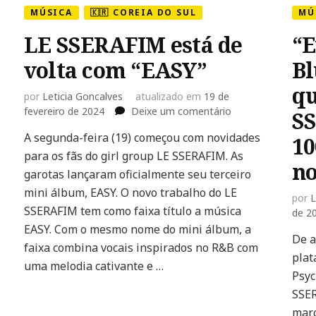
MÚSICA
🇰🇷 COREIA DO SUL
MÚ
LE SSERAFIM está de
“E
volta com “EASY”
Bl
qu
por
Leticia Goncalves
atualizado em
19 de
em
fevereiro de 2024
Deixe um comentário
SS
LE
A segunda-feira (19) começou com novidades
10
SSERAFIM
para os fãs do girl group LE SSERAFIM. As
está
no
de
garotas lançaram oficialmente seu terceiro
volta
mini álbum, EASY. O novo trabalho do LE
por
L
com
SSERAFIM tem como faixa título a música
de 2
“EASY”
EASY. Com o mesmo nome do mini álbum, a
De a
faixa combina vocais inspirados no R&B com
plat
uma melodia cativante e …
Psyc
SSER
marc