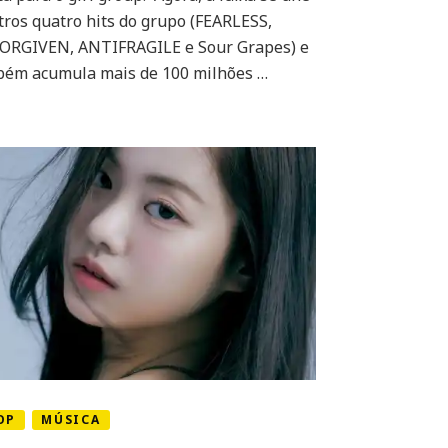
tros quatro hits do grupo (FEARLESS,
o
quinto
ORGIVEN, ANTIFRAGILE e Sour Grapes) e
hit
ém acumula mais de 100 milhões …
do
LE
SSERAFIM
a
superar
100
milhões
de
streams
no
Spotify
OP
MÚSICA