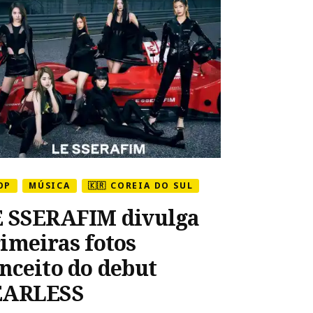
LE
SSERAFIM
OP
MÚSICA
🇰🇷 COREIA DO SUL
 SSERAFIM divulga
imeiras fotos
nceito do debut
EARLESS