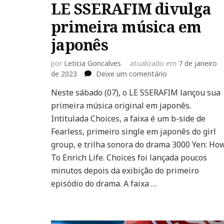
LE SSERAFIM divulga
primeira música em
japonês
por
Leticia Goncalves
atualizado em
7 de janeiro
em
de 2023
Deixe um comentário
LE
Neste sábado (07), o LE SSERAFIM lançou sua
SSERAFIM
primeira música original em japonês.
divulga
primeira
Intitulada Choices, a faixa é um b-side de
música
Fearless, primeiro single em japonês do girl
em
group, e trilha sonora do drama 3000 Yen: Ho
japonês
To Enrich Life. Choices foi lançada poucos
minutos depois da exibição do primeiro
episódio do drama. A faixa …