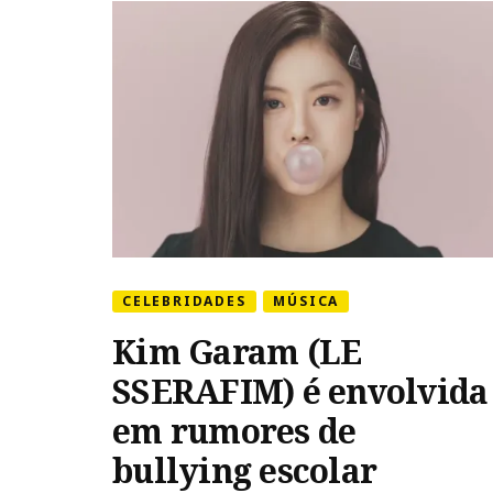
da
cantora
CELEBRIDADES
MÚSICA
Kim Garam (LE
SSERAFIM) é envolvida
em rumores de
bullying escolar