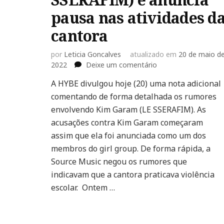
pausa nas atividades d
cantora
por
Leticia Goncalves
atualizado em
20 de maio d
em
2022
Deixe um comentário
HYBE
A HYBE divulgou hoje (20) uma nota adicional
se
comentando de forma detalhada os rumores
pronuncia
sobre
envolvendo Kim Garam (LE SSERAFIM). As
acusações
acusações contra Kim Garam começaram
contra
assim que ela foi anunciada como um dos
Kim
membros do girl group. De forma rápida, a
Garam
(LE
Source Music negou os rumores que
SSERAFIM)
indicavam que a cantora praticava violência
e
escolar. Ontem …
anuncia
pausa
nas
atividades