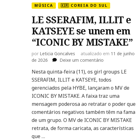
MÚSICA
🇰🇷 COREIA DO SUL
LE SSERAFIM, ILLIT e
KATSEYE se unem em
“ICONIC BY MISTAKE”
por
Leticia Goncalves
atualizado em
11 de junho
em
de 2026
Deixe um comentário
LE
Nesta quinta-feira (11), os girl groups LE
SSERAFIM,
SSERAFIM, ILLIT e KATSEYE, todos
ILLIT
e
gerenciados pela HYBE, lançaram o MV de
KATSEYE
ICONIC BY MISTAKE. A faixa traz uma
se
mensagem poderosa ao retratar o poder que
unem
comentários negativos também têm na fama
em
“ICONIC
de um grupo. O MV de ICONIC BY MISTAKE
BY
retrata, de forma caricata, as características
MISTAKE”
que …