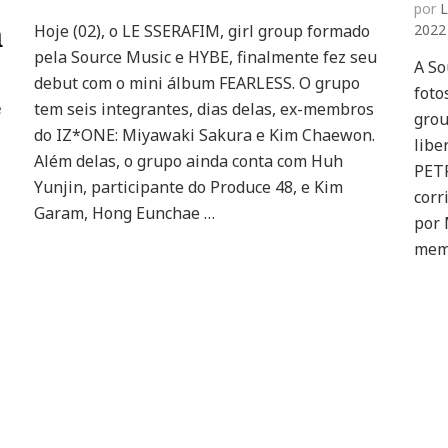
por
L
LE
a
Hoje (02), o LE SSERAFIM, girl group formado
2022
SSERAFIM
pela Source Music e HYBE, finalmente fez seu
faz
A So
debut
debut com o mini álbum FEARLESS. O grupo
foto
com
tem seis integrantes, dias delas, ex-membros
e
grou
‘FEARLESS’
do IZ*ONE: Miyawaki Sakura e Kim Chaewon.
e
libe
Além delas, o grupo ainda conta com Huh
quebra
PETR
recordes
Yunjin, participante do Produce 48, e Kim
corr
Garam, Hong Eunchae …
por 
mem