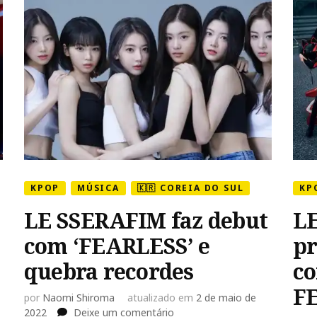
KPOP
MÚSICA
🇰🇷 COREIA DO SUL
KP
LE SSERAFIM faz debut
LE
com ‘FEARLESS’ e
pr
quebra recordes
co
F
por
Naomi Shiroma
atualizado em
2 de maio de
em
2022
Deixe um comentário