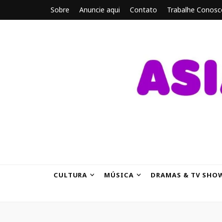
Sobre
Anuncie aqui
Contato
Trabalhe Conosc
ASIANBRE
Tudo sobre o entretenimento asiático.
CULTURA
MÚSICA
DRAMAS & TV SHO