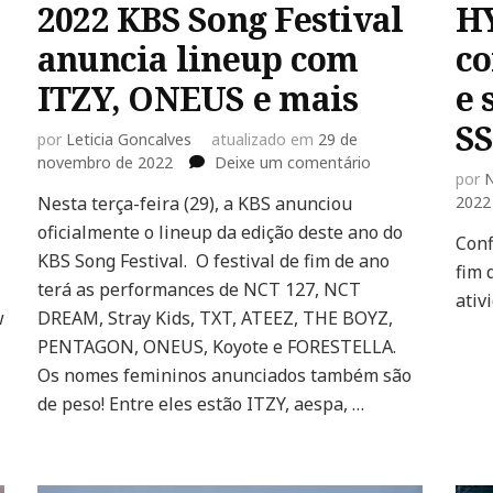
2022 KBS Song Festival
HY
anuncia lineup com
co
ITZY, ONEUS e mais
e 
S
por
Leticia Goncalves
atualizado em
29 de
em
novembro de 2022
Deixe um comentário
por
N
2022
Nesta terça-feira (29), a KBS anunciou
2022
KBS
oficialmente o lineup da edição deste ano do
Song
Conf
Festival
KBS Song Festival. O festival de fim de ano
fim 
anuncia
terá as performances de NCT 127, NCT
ativ
lineup
w
DREAM, Stray Kids, TXT, ATEEZ, THE BOYZ,
com
PENTAGON, ONEUS, Koyote e FORESTELLA.
ITZY,
ONEUS
Os nomes femininos anunciados também são
e
de peso! Entre eles estão ITZY, aespa, …
mais