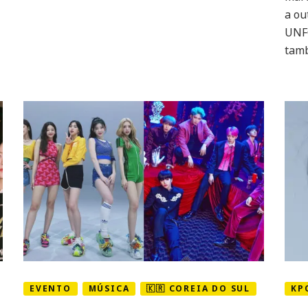
a ou
UNF
tamb
EVENTO
MÚSICA
🇰🇷 COREIA DO SUL
KP