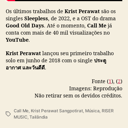
n
g
Os últimos trabalhos de
Krist Perawat
são os
l
singles
Sleepless
, de 2022, e a OST do drama
e
Good Old Days
. Até o momento,
Call Me
já
d
conta com mais de 40 mil visualizações no
i
YouTube
.
g
i
Krist Perawat
lançou seu primeiro trabalho
t
solo em junho de 2018 com o single
a
ประตู
l
อากาศ และวันดีดี
.
Fonte (
1
), (
2
)
Imagens: Reprodução
Não retirar sem os devidos créditos.
Call Me
,
Krist Perawat Sangpotirat
,
Música
,
RISER
T
MUSIC
,
Tailândia
a
g