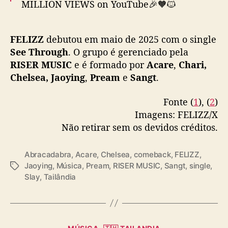
MILLION VIEWS on YouTube🎉🧡🐱
a
b
Thank you for making the magic happen!!
r
FELIZZ
debutou em maio de 2025 com o single
a
See Through
. O grupo é gerenciado pela
🎧 All Streaming Platforms
”
RISER MUSIC
e é formado por
Acare
,
Chari,
🔗 Official MV | YouTube :
Chelsea, Jaoying
,
Pream
e
Sangt
.
FELIZZ
https://t.co/j0MfT6hd7z
#FELIZZ
#FELI
ZZ_Abracadabraจงรักจงหลง
#RISERMUSIC
Fonte (
1
), (
2
)
pic.twitter.com/jGLohvWTWf
Imagens: FELIZZ/X
Não retirar sem os devidos créditos.
— FELIZZ (@FELIZZOfficial_)
December 18,
2025
Abracadabra
,
Acare
,
Chelsea
,
comeback
,
FELIZZ
,
Jaoying
,
Música
,
Pream
,
RISER MUSIC
,
Sangt
,
single
,
T
Slay
,
Tailândia
a
g
s
C