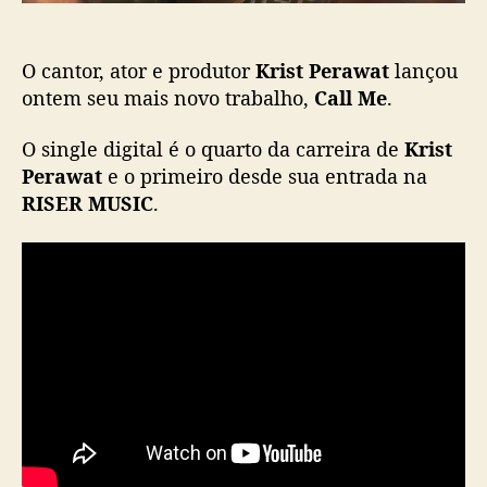
o
s
t
O cantor, ator e produtor
Krist Perawat
lançou
P
e
ontem seu mais novo trabalho,
Call Me
.
r
a
O single digital é o quarto da carreira de
Krist
w
Perawat
e o primeiro desde sua entrada na
a
RISER MUSIC
.
t
l
a
n
ç
a
n
o
v
o
s
i