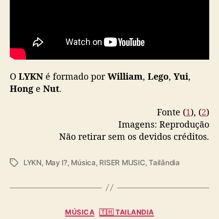
O
LYKN
é formado por
William
,
Lego
,
Yui
,
Hong
e
Nut
.
Fonte (
1
), (
2
)
Imagens: Reprodução
Não retirar sem os devidos créditos.
LYKN
,
May I?
,
Música
,
RISER MUSIC
,
Tailândia
T
a
g
s
C
MÚSICA
🇹🇭 TAILANDIA