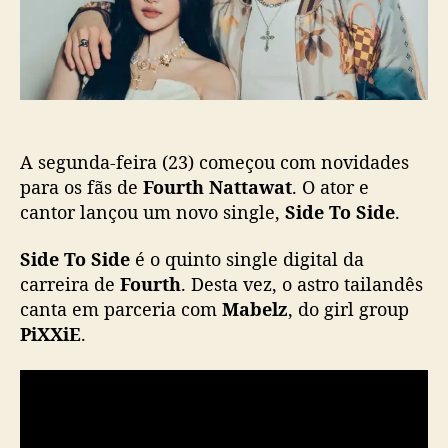
S
c
i
a
d
ç
e
ã
”
o
:
N
A segunda-feira (23) começou com novidades
o
v
para os fãs de
Fourth Nattawat
. O ator e
o
cantor lançou um novo single,
Side To Side
.
s
i
Side To Side
é o quinto single digital da
n
carreira de
Fourth
. Desta vez, o astro tailandês
g
canta em parceria com
Mabelz
, do girl group
l
PiXXiE
.
e
d
e
F
o
u