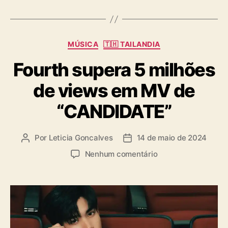
e
g
l
s
z
(
C
MÚSICA
🇹🇭 TAILANDIA
P
a
i
Fourth supera 5 milhões
t
X
e
de views em MV de
X
g
i
o
“CANDIDATE”
E
r
)
i
a
Por
Leticia Goncalves
14 de maio de 2024
A
D
s
u
a
e
Nenhum comentário
t
t
m
o
a
F
r
d
o
d
e
u
o
p
r
p
u
t
o
b