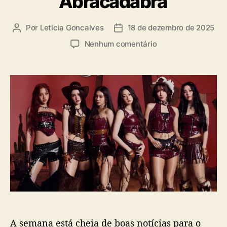
“Abracadabra”
a
s
Por
Leticia Goncalves
18 de dezembro de 2025
A
D
u
a
e
Nenhum comentário
t
t
m
o
a
F
r
d
E
d
e
L
o
p
I
p
u
Z
o
b
Z
s
l
l
t
i
a
c
n
a
ç
ç
a
ã
“
o
S
l
A semana está cheia de boas notícias para o
a