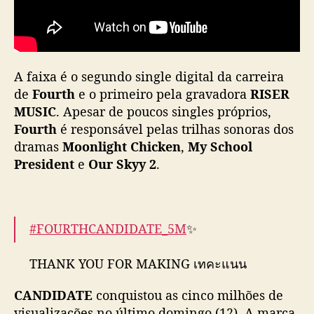
s
e
m
M
A faixa é o segundo single digital da carreira
V
de
Fourth
e o primeiro pela gravadora
d
RISER
e
MUSIC
. Apesar de poucos singles próprios,
“
Fourth
é responsável pelas trilhas sonoras dos
C
dramas
Moonlight Chicken
,
My School
A
President
e
Our Skyy 2
.
N
D
I
D
#FOURTHCANDIDATE_5M
✨
A
T
E
THANK YOU FOR MAKING เทคะแนน
”
(CANDIDATE)
CANDIDATE
conquistou as cinco milhões de
REACHED TO 5 MILLION VIEWS ON
visualizações no último domingo (12). A marca