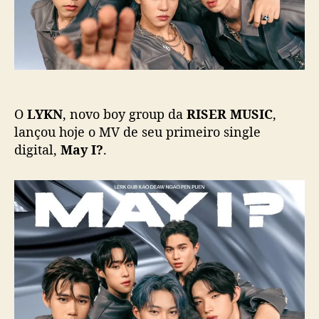
ç
c
a
a
M
ç
V
ã
d
o
a
f
O
LYKN
, novo boy group da
RISER MUSIC
,
a
i
lançou hoje o MV de seu primeiro single
x
digital,
May I?
.
a
“
M
a
y
I
?
”
,
s
i