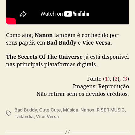
e
r
s
e
”
Como ator,
Nanon
também é conhecido por
seus papéis em
Bad Buddy
e
Vice Versa
.
The Secrets Of The Universe
já está disponível
nas principais plataformas digitais.
Fonte (
1
), (
2
), (
3
)
Imagens: Reprodução
Não retirar sem os devidos créditos.
Bad Buddy
,
Cute Cute
,
Música
,
Nanon
,
RISER MUSIC
,
T
Tailândia
,
Vice Versa
a
g
s