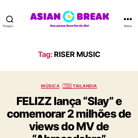
Pesquisar
Menu
A
S
I
A
Tag:
RISER MUSIC
N
B
R
E
C
A
MÚSICA
🇹🇭 TAILANDIA
a
K
FELIZZ lança “Slay” e
t
e
comemorar 2 milhões de
g
o
views do MV de
r
i