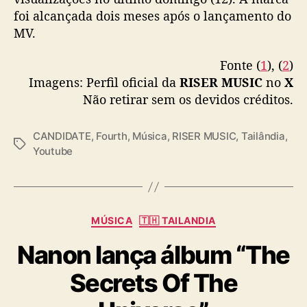
YOUTUBE🔥🙏🏻💗
foi alcançada dois meses após o lançamento do
MV.
Let's Continue Counting Together
📌
https://t.co/oYWp7xB1eA
Fonte (
1
), (
2
)
Imagens: Perfil oficial da
RISER MUSIC
no
X
📺YOUTUBE : RISER MUSIC
Não retirar sem os devidos créditos.
AVAILABLE NOW ON STREAMING
PLATFORMS
#Fourthnattawat
#FOURTH_CAN
CANDIDATE
,
Fourth
,
Música
,
RISER MUSIC
,
Tailândia
,
DIDATE
#RISERMUSIC
T
Youtube
pic.twitter.com/ztBP4jGBC2
a
g
— RISER MUSIC (@RiserMusic)
May 12, 2024
s
C
MÚSICA
🇹🇭 TAILANDIA
a
Nanon lança álbum “The
t
e
Secrets Of The
g
o