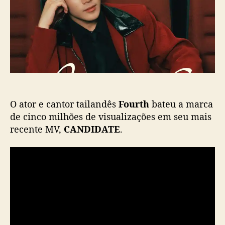
h
s
l
s
t
i
u
c
p
a
e
ç
r
ã
a
o
5
m
O ator e cantor tailandês
Fourth
bateu a marca
i
l
de cinco milhões de visualizações em seu mais
h
recente MV,
CANDIDATE
.
õ
e
s
d
e
v
i
e
w