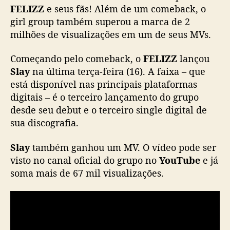
y
FELIZZ
e seus fãs! Além de um comeback, o
”
girl group também superou a marca de 2
e
milhões de visualizações em um de seus MVs.
c
o
Começando pelo comeback, o
FELIZZ
lançou
m
Slay
na última terça-feira (16). A faixa – que
e
está disponível nas principais plataformas
m
digitais – é o terceiro lançamento do grupo
o
r
desde seu debut e o terceiro single digital de
a
sua discografia.
r
2
Slay
também ganhou um MV. O vídeo pode ser
m
visto no canal oficial do grupo no
YouTube
e já
i
soma mais de 67 mil visualizações.
l
h
õ
e
s