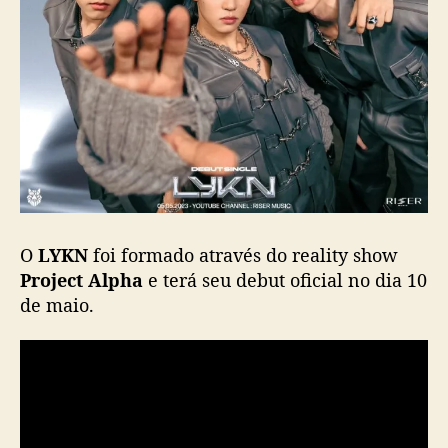
n
g
l
e
d
e
d
e
b
u
t
O
LYKN
foi formado através do reality show
d
Project Alpha
e terá seu debut oficial no dia 10
o
de maio.
g
r
u
p
o