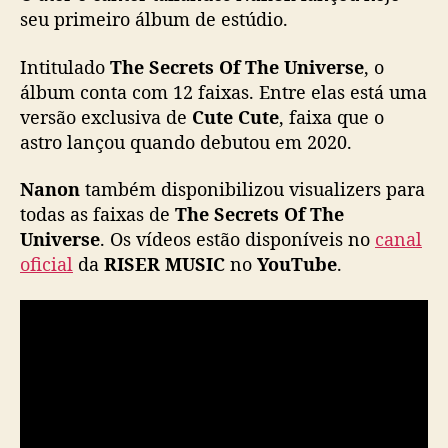
“
seu primeiro álbum de estúdio.
T
h
Intitulado
The Secrets Of The Universe
, o
e
álbum conta com 12 faixas. Entre elas está uma
S
versão exclusiva de
Cute Cute
, faixa que o
e
astro lançou quando debutou em 2020.
c
r
Nanon
também disponibilizou visualizers para
e
todas as faixas de
The Secrets Of The
t
s
Universe
. Os vídeos estão disponíveis no
canal
O
oficial
da
RISER MUSIC
no
YouTube
.
f
T
h
e
U
n
i
v