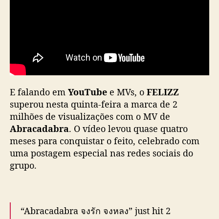
d
e
v
i
e
w
s
d
o
E falando em
YouTube
e MVs, o
FELIZZ
M
superou nesta quinta-feira a marca de 2
V
milhões de visualizações com o MV de
d
Abracadabra
. O vídeo levou quase quatro
e
meses para conquistar o feito, celebrado com
“
uma postagem especial nas redes sociais do
A
b
grupo.
r
a
c
a
“Abracadabra จงรัก จงหลง” just hit 2
d