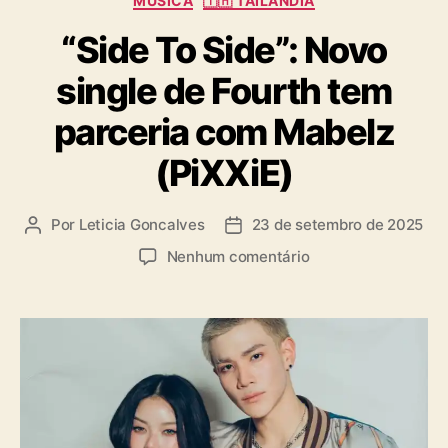
MÚSICA
🇹🇭 TAILANDIA
a
“Side To Side”: Novo
t
e
single de Fourth tem
g
o
parceria com Mabelz
r
i
(PiXXiE)
a
s
Por
Leticia Goncalves
23 de setembro de 2025
A
D
u
a
e
Nenhum comentário
t
t
m
o
a
“
r
d
S
d
e
i
o
p
d
p
u
e
o
b
T
s
l
o
t
i