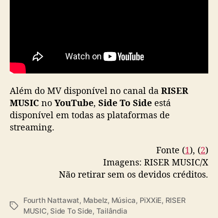
r
t
h
t
e
m
p
a
Além do MV disponível no canal da
RISER
r
MUSIC
no
YouTube
,
Side To Side
está
c
disponível em todas as plataformas de
e
streaming.
r
i
a
Fonte (
1
), (
2
)
c
Imagens: RISER MUSIC/X
o
Não retirar sem os devidos créditos.
m
M
Fourth Nattawat
,
Mabelz
,
Música
,
PiXXiE
,
RISER
a
T
MUSIC
,
Side To Side
,
Tailândia
b
a