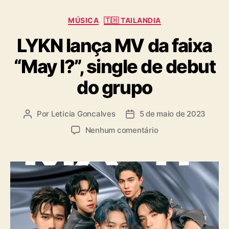
C
MÚSICA
🇹🇭 TAILANDIA
a
LYKN lança MV da faixa
t
e
“May I?”, single de debut
g
o
do grupo
r
i
a
Por
Leticia Goncalves
5 de maio de 2023
A
D
s
u
a
e
Nenhum comentário
t
t
m
o
a
L
r
d
Y
d
e
K
o
p
N
p
u
l
o
b
a
s
l
n
t
i