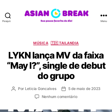
Pesquisar
Menu
A
S
I
A
C
MÚSICA
🇹🇭 TAILANDIA
N
a
LYKN lança MV da faixa
B
t
R
e
“May I?”, single de debut
E
g
A
o
do grupo
K
r
i
a
Por
Leticia Goncalves
5 de maio de 2023
A
D
s
u
a
e
Nenhum comentário
t
t
m
o
a
L
r
d