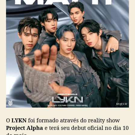
I
?
”
,
s
i
n
g
l
e
d
e
d
e
b
u
t
d
O
LYKN
foi formado através do reality show
o
Project Alpha
e terá seu debut oficial no dia 10
g