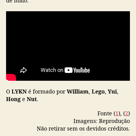
de maio.
r
u
p
o
O
LYKN
é formado por
William
,
Lego
,
Yui
,
Hong
e
Nut
.
Fonte (
1
), (
2
)
Imagens: Reprodução
Não retirar sem os devidos créditos.