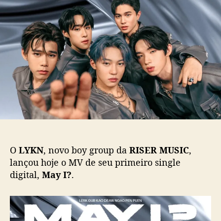
Y
d
e
K
o
p
N
p
u
l
o
b
a
s
l
n
t
i
ç
c
a
a
M
ç
V
ã
d
o
a
f
a
O
LYKN
, novo boy group da
RISER MUSIC
,
i
lançou hoje o MV de seu primeiro single
x
digital,
May I?
.
a
“
M
a
y