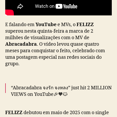
w
s
d
o
E falando em
YouTube
e MVs, o
FELIZZ
M
V
superou nesta quinta-feira a marca de 2
d
milhões de visualizações com o MV de
e
Abracadabra
. O vídeo levou quase quatro
“
meses para conquistar o feito, celebrado com
A
uma postagem especial nas redes sociais do
b
grupo.
r
a
c
a
“Abracadabra จงรัก จงหลง” just hit 2 MILLION
d
a
VIEWS on YouTube🎉🧡🐱
b
r
Thank you for making the magic happen!!
a
FELIZZ
debutou em maio de 2025 com o single
”