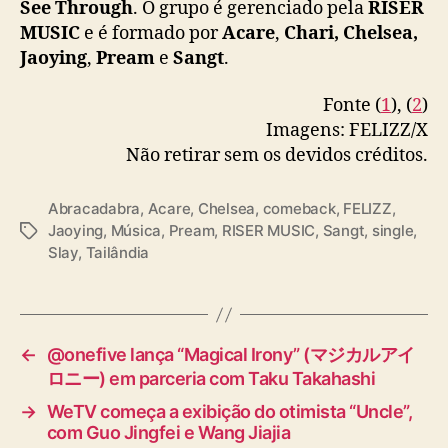
See Through
. O grupo é gerenciado pela
RISER
🎧 All Streaming Platforms
MUSIC
e é formado por
Acare
,
Chari, Chelsea,
🔗 Official MV | YouTube :
Jaoying
,
Pream
e
Sangt
.
FELIZZ
https://t.co/j0MfT6hd7z
#FELIZZ
#FELI
ZZ_Abracadabraจงรักจงหลง
#RISERMUSIC
Fonte (
1
), (
2
)
pic.twitter.com/jGLohvWTWf
Imagens: FELIZZ/X
Não retirar sem os devidos créditos.
— FELIZZ (@FELIZZOfficial_)
December 18,
2025
Abracadabra
,
Acare
,
Chelsea
,
comeback
,
FELIZZ
,
Jaoying
,
Música
,
Pream
,
RISER MUSIC
,
Sangt
,
single
,
T
Slay
,
Tailândia
a
g
s
←
@onefive lança “Magical Irony” (マジカルアイ
ロニー) em parceria com Taku Takahashi
→
WeTV começa a exibição do otimista “Uncle”,
com Guo Jingfei e Wang Jiajia