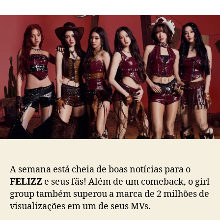
m
o
a
F
r
d
E
d
e
L
o
p
I
p
u
Z
o
b
Z
s
l
l
t
i
a
c
n
a
ç
ç
a
ã
“
o
S
l
a
A semana está cheia de boas notícias para o
y
FELIZZ
e seus fãs! Além de um comeback, o girl
”
group também superou a marca de 2 milhões de
e
visualizações em um de seus MVs.
c
o