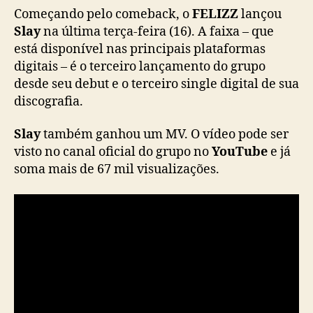
m
Começando pelo comeback, o
FELIZZ
lançou
e
Slay
na última terça-feira (16). A faixa – que
m
está disponível nas principais plataformas
o
digitais – é o terceiro lançamento do grupo
r
desde seu debut e o terceiro single digital de sua
a
discografia.
r
2
Slay
também ganhou um MV. O vídeo pode ser
m
i
visto no canal oficial do grupo no
YouTube
e já
l
soma mais de 67 mil visualizações.
h
õ
e
s
d
e
v
i
e