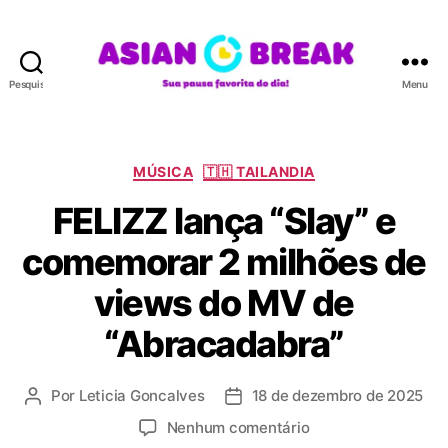
Pesquisar
Menu
A
S
I
A
C
MÚSICA
🇹🇭 TAILANDIA
N
a
FELIZZ lança “Slay” e
B
t
R
e
comemorar 2 milhões de
E
g
A
o
views do MV de
K
r
i
“Abracadabra”
a
s
Por
Leticia Goncalves
18 de dezembro de 2025
A
D
u
a
e
Nenhum comentário
t
t