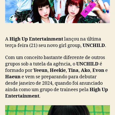
c
G
a
i
ç
r
ã
l
o
g
r
o
A
High Up Entertainment
lançou na última
u
terça-feira (21) seu novo girl group,
UNCHILD
.
p
f
Com um conceito bastante diferente de outros
a
grupos sob a tutela da agência, o
UNCHILD
é
z
formado por
Yeeun
,
Heekie
,
Tina
,
Ako
,
Evon
e
d
Haeun
e vem se preparando para debutar
e
desde janeiro de 2024, quando foi anunciado
b
ainda como um grupo de trainees pela
u
High Up
t
Entertainment
.
o
f
i