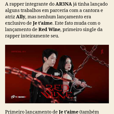
3
A rapper integrante do
AR3NA
já tinha lançado
N
alguns trabalhos em parceria com a cantora e
A
atriz
Ally
, mas nenhum lançamento era
)
exclusivo de
Je t’aime
. Este fato muda com o
f
lançamento de
Red Wine
, primeiro single da
a
rapper inteiramente seu.
z
d
e
b
u
t
s
o
l
o
c
o
m
“
Primeiro lançamento de
Je t’aime
(também
R