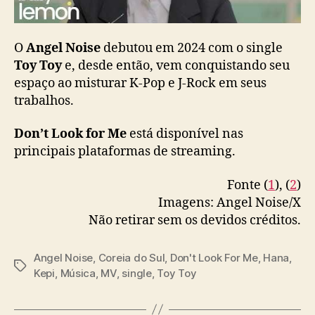
n
g
l
O
Angel Noise
debutou em 2024 com o single
e
Toy Toy
e, desde então, vem conquistando seu
,
espaço ao misturar K-Pop e J-Rock em seus
“
trabalhos.
D
o
n
Don’t Look for Me
está disponível nas
’
principais plataformas de streaming.
t
L
Fonte (
1
), (
2
)
o
Imagens: Angel Noise/X
o
Não retirar sem os devidos créditos.
k
f
o
Angel Noise
,
Coreia do Sul
,
Don't Look For Me
,
Hana
,
T
r
Kepi
,
Música
,
MV
,
single
,
Toy Toy
a
M
g
e
s