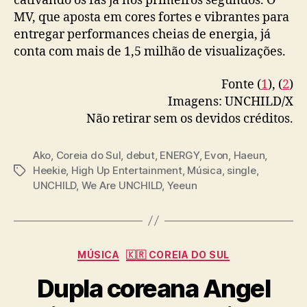
cativando os fãs já nos primeiros segundos. O
”
MV, que aposta em cores fortes e vibrantes para
e
M
entregar performances cheias de energia, já
V
conta com mais de 1,5 milhão de visualizações.
d
e
Fonte (
1
), (
2
)
“
Imagens: UNCHILD/X
U
Não retirar sem os devidos créditos.
N
C
H
Ako
,
Coreia do Sul
,
debut
,
ENERGY
,
Evon
,
Haeun
,
I
Heekie
,
High Up Entertainment
,
Música
,
single
,
T
L
UNCHILD
,
We Are UNCHILD
,
Yeeun
a
D
g
”
s
C
MÚSICA
🇰🇷 COREIA DO SUL
a
Dupla coreana Angel
t
e