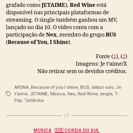
grafado como
JETAIME
),
Red Wine
está
e
disponível nas principais plataformas de
d
W
streaming. O single também ganhou um MV,
i
lançado no dia 10. O vídeo conta com a
n
participação de
Nex
, membro do grupo
BUS
e
(
Because of You, I Shine
).
”
Fonte (
1
), (
2
)
Imagens: Je t’aime/X
Não retirar sem os devidos créditos.
AR3NA
,
Because of you I shine
,
BUS
,
debut solo
,
Je
t'aime
,
JETAIME
,
Música
,
Nex
,
Red Wine
,
single
,
T-
T
Pop
,
Tailândia
a
g
s
C
MÚSICA
🇰🇷 COREIA DO SUL