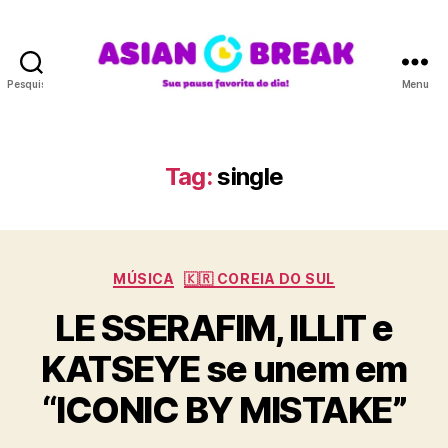
Pesquisar
Menu
A
S
I
A
Tag:
single
N
B
R
E
C
A
MÚSICA
🇰🇷 COREIA DO SUL
a
K
LE SSERAFIM, ILLIT e
t
e
KATSEYE se unem em
g
o
“ICONIC BY MISTAKE”
r
i