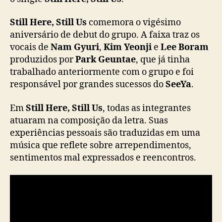
”
:
Still Here, Still Us
comemora o vigésimo
S
aniversário de debut do grupo. A faixa traz os
e
vocais de
Nam Gyuri
,
Kim Yeonji
e
Lee Boram
e
produzidos por
Park Geuntae
, que já tinha
Y
a
trabalhado anteriormente com o grupo e foi
r
responsável por grandes sucessos do
SeeYa
.
e
t
Em
Still Here, Still Us
, todas as integrantes
o
atuaram na composição da letra. Suas
r
experiências pessoais são traduzidas em uma
n
música que reflete sobre arrependimentos,
a
sentimentos mal expressados e reencontros.
c
o
m
n
o
v