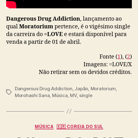
O
V
Dangerous Drug Addiction
, lançamento ao
E
,
qual
Moratorium
pertence, é o vigésimo single
g
da carreira do
=LOVE
e estará disponível para
a
venda a partir de 01 de abril.
n
h
Fonte (
1
), (
2
)
a
Imagens: =LOVE/X
M
Não retirar sem os devidos créditos.
V
Dangerous Drug Addiction
,
Japão
,
Moratorium
,
T
Morohashi Sana
,
Música
,
MV
,
single
a
g
s
C
MÚSICA
🇰🇷 COREIA DO SUL
a