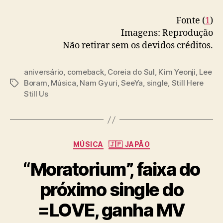
o
v
Fonte (
1
)
i
Imagens: Reprodução
d
Não retirar sem os devidos créditos.
a
d
aniversário
,
comeback
,
Coreia do Sul
,
Kim Yeonji
,
Lee
e
Boram
,
Música
,
Nam Gyuri
,
SeeYa
,
single
,
Still Here
T
s
Still Us
a
g
s
C
MÚSICA
🇯🇵 JAPÃO
a
“Moratorium”, faixa do
t
e
próximo single do
g
o
=LOVE, ganha MV
r
i