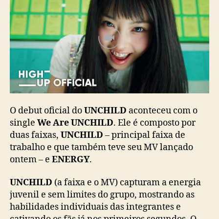
c
i
a
l
c
o
m
“
W
e
O debut oficial do
UNCHILD
aconteceu com o
A
single
We Are UNCHILD
. Ele é composto por
r
e
duas faixas,
UNCHILD
– principal faixa de
U
trabalho e que também teve seu MV lançado
N
ontem – e
ENERGY
.
C
H
UNCHILD
(a faixa e o MV) capturam a energia
I
juvenil e sem limites do grupo, mostrando as
L
habilidades individuais das integrantes e
D