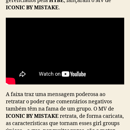
gerenciados pela
HYBE
, lançaram o MV de
K
ICONIC BY MISTAKE
.
A
T
S
E
Y
E
s
e
u
n
e
m
e
m
A faixa traz uma mensagem poderosa ao
“
retratar o poder que comentários negativos
I
também têm na fama de um grupo. O MV de
C
ICONIC BY MISTAKE
retrata, de forma caricata,
O
as características que tornam esses girl groups
N