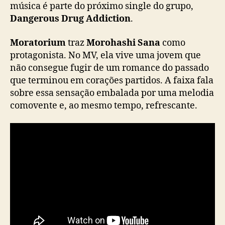
x
música é parte do próximo single do grupo,
a
Dangerous Drug Addiction
.
d
o
Moratorium
traz
Morohashi Sana
como
p
protagonista. No MV, ela vive uma jovem que
r
não consegue fugir de um romance do passado
ó
que terminou em corações partidos. A faixa fala
x
i
sobre essa sensação embalada por uma melodia
m
comovente e, ao mesmo tempo, refrescante.
o
s
i
n
g
l
e
d
o
=
L