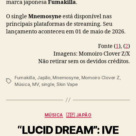
marca japonesa
Fumakilla
.
O single
Mnemosyne
está disponível nas
principais plataformas de streaming. Seu
lançamento aconteceu em 01 de maio de 2026.
Fonte (
1
), (
2
)
Imagens: Momoiro Clover Z/X
Não retirar sem os devidos créditos.
Fumakilla
,
Japão
,
Mnemosyne
,
Momoiro Clover Z
,
T
Música
,
MV
,
single
,
Skin Vape
a
g
s
C
MÚSICA
🇯🇵 JAPÃO
a
“LUCID DREAM”: IVE
t
e