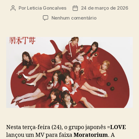
a
Por
Leticia Goncalves
24 de março de 2026
A
D
s
u
a
e
Nenhum comentário
t
t
m
o
a
“
r
d
M
d
e
o
o
p
r
p
u
a
o
b
t
s
l
o
t
i
r
c
i
a
u
ç
m
ã
”
o
,
f
a
Nesta terça-feira (24), o grupo japonês
=LOVE
i
lançou um MV para faixa
Moratorium
. A