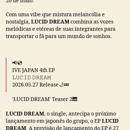
20 de maio.
g
l
Com uma vibe que mistura melancolia e
e
nostalgia,
LUCID DREAM
combina as vozes
e
melódicas e etéreas de suas integrantes para
m
transportar o fã para um mundo de sonhos.
j
a
p
o
📢💿
n
ê
IVE JAPAN 4th EP
s
𝙻𝚄𝙲𝙸𝙳 𝙳𝚁𝙴𝙰𝙼
2026.05.27 Release🌙💤
'LUCID DREAM' Teaser 2🎹
https://t.co/SOrByKkCus
#IVE
#アイヴ
#아이브
LUCID DREAM
, o single, antecipa o próximo
#IVE_LUCIDDREAM
#LUCIDDREAM
lançamento em japonês do grupo, o EP
LUCID
pic.twitter.com/MVn4xyq4Oj
DREAM
. A previsão de lançamento do EP é 27