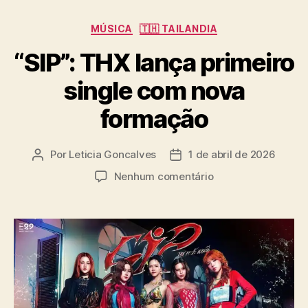
”
C
MÚSICA
🇹🇭 TAILANDIA
a
“SIP”: THX lança primeiro
t
e
single com nova
g
o
formação
r
i
a
Por
Leticia Goncalves
1 de abril de 2026
A
D
s
u
a
e
Nenhum comentário
t
t
m
o
a
“
r
d
S
d
e
I
o
p
P
p
u
”
o
b
:
s
l
T
t
i