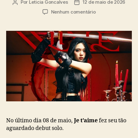
Por
Leticia Goncalves
12 de maio de 2026
A
D
s
u
a
e
Nenhum comentário
t
t
m
o
a
R
r
d
a
d
e
p
o
p
p
p
u
e
o
b
r
s
l
J
t
i
e
c
t
a
’
ç
a
ã
i
o
m
e
(
No último dia 08 de maio,
Je t’aime
fez seu tão
A
aguardado debut solo.
R