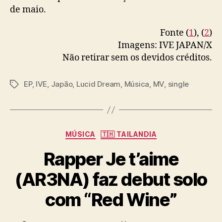
— IVE OFFICIAL JP (@IVEstarship_JP)
May
de maio.
25, 2026
Fonte (
1
), (
2
)
Imagens: IVE JAPAN/X
Não retirar sem os devidos créditos.
EP
,
IVE
,
Japão
,
Lucid Dream
,
Música
,
MV
,
single
T
a
g
s
C
MÚSICA
🇹🇭 TAILANDIA
a
Rapper Je t’aime
t
e
(AR3NA) faz debut solo
g
o
com “Red Wine”
r
i
a