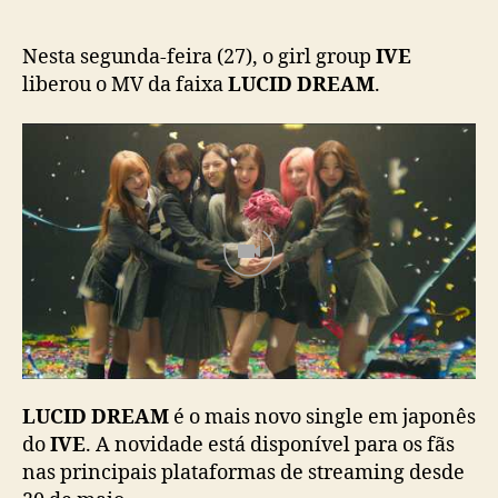
:
I
V
Nesta segunda-feira (27), o girl group
IVE
E
liberou o MV da faixa
LUCID DREAM
.
l
i
b
e
r
a
M
V
d
e
n
o
v
LUCID DREAM
é o mais novo single em japonês
o
do
IVE
. A novidade está disponível para os fãs
s
i
nas principais plataformas de streaming desde
n