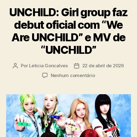
a
UNCHILD: Girl group faz
t
e
debut oficial com “We
g
o
Are UNCHILD” e MV de
r
i
“UNCHILD”
a
s
Por
Leticia Goncalves
22 de abril de 2026
A
D
u
a
e
Nenhum comentário
t
t
m
o
a
U
r
d
N
d
e
C
o
p
H
p
u
I
o
b
L
s
l
D
t
i
: