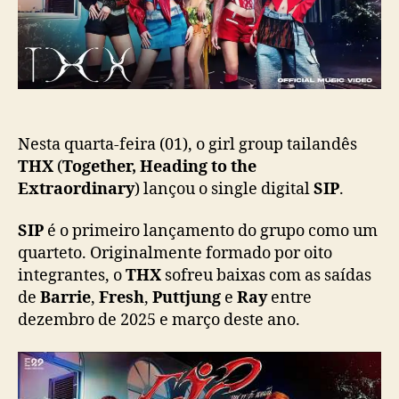
H
c
X
a
l
ç
a
ã
n
o
ç
a
p
Nesta quarta-feira (01), o girl group tailandês
r
THX
(
Together, Heading to the
i
Extraordinary
) lançou o single digital
SIP
.
m
e
SIP
é o primeiro lançamento do grupo como um
i
quarteto. Originalmente formado por oito
r
integrantes, o
THX
sofreu baixas com as saídas
o
de
Barrie
,
Fresh
,
Puttjung
e
Ray
entre
s
dezembro de 2025 e março deste ano.
i
n
g
l
e