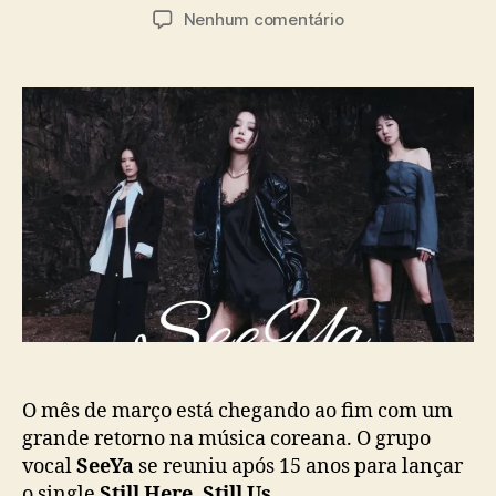
u
a
e
Nenhum comentário
t
t
m
o
a
“
r
d
S
d
e
t
o
p
i
p
u
l
o
b
l
s
l
H
t
i
e
c
r
a
e
ç
,
ã
S
o
t
i
l
O mês de março está chegando ao fim com um
l
grande retorno na música coreana. O grupo
U
vocal
SeeYa
se reuniu após 15 anos para lançar
s
o single
Still Here, Still Us
.