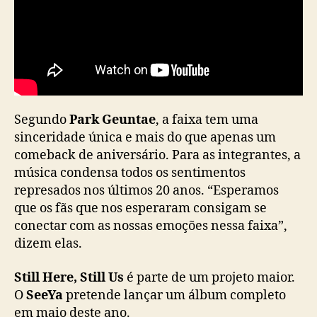
o
s
i
n
g
l
e
a
Segundo
Park Geuntae
, a faixa tem uma
p
sinceridade única e mais do que apenas um
ó
comeback de aniversário. Para as integrantes, a
s
música condensa todos os sentimentos
1
5
represados nos últimos 20 anos. “Esperamos
a
que os fãs que nos esperaram consigam se
n
conectar com as nossas emoções nessa faixa”,
o
dizem elas.
s
s
Still Here, Still Us
é parte de um projeto maior.
e
O
SeeYa
pretende lançar um álbum completo
m
em maio deste ano.
n