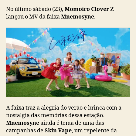
Z
l
No último sábado (23),
Momoiro Clover Z
a
lançou o MV da faixa
Mnemosyne
.
n
ç
a
M
V
d
e
“
M
n
e
m
o
A faixa traz a alegria do verão e brinca com a
s
nostalgia das memórias dessa estação.
y
n
Mnemosyne
ainda é tema de uma das
e
campanhas de
Skin Vape
, um repelente da
”