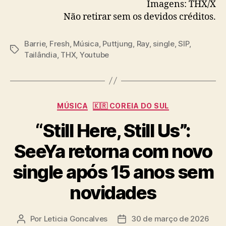
Imagens: THX/X
Não retirar sem os devidos créditos.
Barrie
,
Fresh
,
Música
,
Puttjung
,
Ray
,
single
,
SIP
,
T
Tailândia
,
THX
,
Youtube
a
g
s
C
MÚSICA
🇰🇷 COREIA DO SUL
a
“Still Here, Still Us”:
t
e
SeeYa retorna com novo
g
o
single após 15 anos sem
r
i
novidades
a
s
Por
Leticia Goncalves
30 de março de 2026
A
D