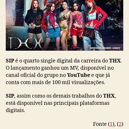
c
o
m
n
o
v
a
f
o
SIP
é o quarto single digital da carreira do
THX
.
r
O lançamento ganhou um MV, disponível no
m
canal oficial do grupo no
YouTube
e que já
a
ç
conta com mais de 100 mil visualizações.
ã
o
SIP
, assim como os demais trabalhos do
THX
,
está disponível nas principais plataformas
digitais.
Fonte (
1
), (
2
)