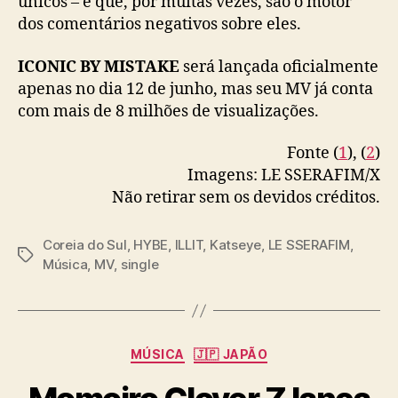
únicos – e que, por muitas vezes, são o motor
I
dos comentários negativos sobre eles.
C
B
Y
ICONIC BY MISTAKE
será lançada oficialmente
M
apenas no dia 12 de junho, mas seu MV já conta
I
com mais de 8 milhões de visualizações.
S
T
Fonte (
1
), (
2
)
A
Imagens: LE SSERAFIM/X
K
Não retirar sem os devidos créditos.
E
”
Coreia do Sul
,
HYBE
,
ILLIT
,
Katseye
,
LE SSERAFIM
,
T
Música
,
MV
,
single
a
g
s
C
MÚSICA
🇯🇵 JAPÃO
a
t