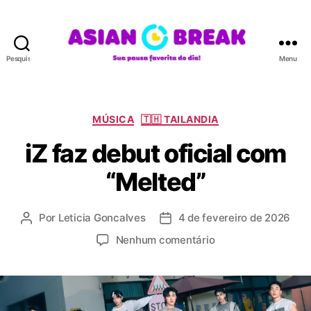
Pesquisar
Menu
A
S
I
A
C
MÚSICA
🇹🇭 TAILANDIA
N
a
iZ faz debut oficial com
B
t
R
e
“Melted”
E
g
A
o
K
r
Por
Leticia Goncalves
4 de fevereiro de 2026
A
D
i
u
a
a
e
Nenhum comentário
t
t
s
m
o
a
i
r
d
Z
d
e
f
o
p