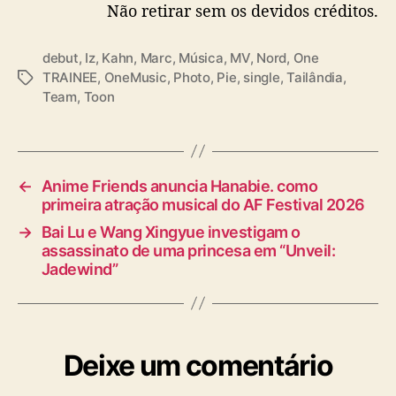
Não retirar sem os devidos créditos.
debut
,
Iz
,
Kahn
,
Marc
,
Música
,
MV
,
Nord
,
One
TRAINEE
,
OneMusic
,
Photo
,
Pie
,
single
,
Tailândia
,
T
Team
,
Toon
a
g
s
←
Anime Friends anuncia Hanabie. como
primeira atração musical do AF Festival 2026
→
Bai Lu e Wang Xingyue investigam o
assassinato de uma princesa em “Unveil:
Jadewind”
Deixe um comentário