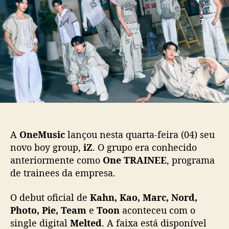
a
p
u
z
o
b
d
s
l
e
t
i
b
c
u
a
t
ç
o
ã
f
o
i
c
i
A
OneMusic
lançou nesta quarta-feira (04) seu
a
novo boy group,
iZ
. O grupo era conhecido
l
anteriormente como
One TRAINEE
, programa
c
de trainees da empresa.
o
m
“
O debut oficial de
Kahn, Kao, Marc, Nord,
M
Photo, Pie, Team
e
Toon
aconteceu com o
e
single digital
Melted
. A faixa está disponível
l