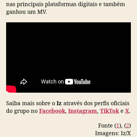
nas principais plataformas digitais e também
t
ganhou um MV.
e
d
”
Saiba mais sobre o
Iz
através dos perfis oficiais
do grupo no
Facebook
,
Instagram
,
TikTok
e
X
.
Fonte (
1
), (
2
)
Imagens: Iz/X