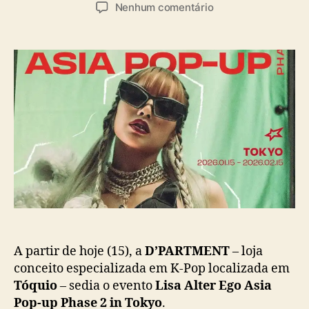
u
a
e
Nenhum comentário
t
t
m
o
a
T
r
d
ó
d
e
q
o
p
u
p
u
i
o
b
o
s
l
é
t
i
s
c
e
a
d
ç
e
ã
d
o
e
e
v
A partir de hoje (15), a
D’PARTMENT
– loja
e
conceito especializada em K-Pop localizada em
n
Tóquio
– sedia o evento
Lisa Alter Ego Asia
t
Pop-up Phase 2 in Tokyo
.