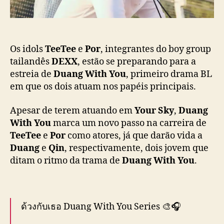
ç
,
ã
d
o
o
D
E
Os idols
TeeTee
e
Por
, integrantes do boy group
X
tailandês
DEXX
, estão se preparando para a
X
estreia de
Duang With You
, primeiro drama BL
,
em que os dois atuam nos papéis principais.
e
s
Apesar de terem atuando em
Your Sky
,
Duang
t
With You
marca um novo passo na carreira de
r
TeeTee
e
Por
como atores, já que darão vida a
e
Duang
e
Qin
, respectivamente, dois jovem que
l
a
ditam o ritmo da trama de
Duang With You
.
m
B
L
“
ด้วงกับเธอ Duang With You Series 🎨🎧
D