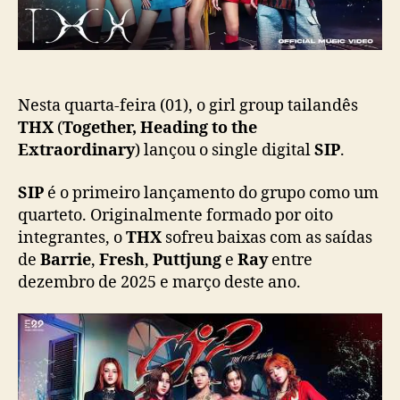
l
ç
a
ã
n
o
ç
a
p
Nesta quarta-feira (01), o girl group tailandês
r
THX
(
Together, Heading to the
i
Extraordinary
) lançou o single digital
SIP
.
m
e
SIP
é o primeiro lançamento do grupo como um
i
quarteto. Originalmente formado por oito
r
integrantes, o
THX
sofreu baixas com as saídas
o
de
Barrie
,
Fresh
,
Puttjung
e
Ray
entre
s
dezembro de 2025 e março deste ano.
i
n
g
l
e
c
o