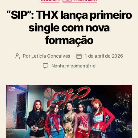
a
“SIP”: THX lança primeiro
t
e
single com nova
g
o
formação
r
i
a
Por
Leticia Goncalves
1 de abril de 2026
A
D
s
u
a
e
Nenhum comentário
t
t
m
o
a
“
r
d
S
d
e
I
o
p
P
p
u
”
o
b
:
s
l
T
t
i
H
c
X
a