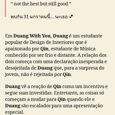
u
“ not the best but still good ”
a
n
พบกัน 31 มกราคมนี้… นะเธอ 💕
g
W
i
31 JAN DUANG WITH YOU
#31มกรามีด้วงกับ
t
Em
Duang With You
,
Duang
é um estudante
เธอ
#ด้วงกับเธอSeries
#DuangWithYouSeries
h
popular de Design de Interiores que é
#MandeeWork
Y
apaixonado por
Qin
, estudante de Música
pic.twitter.com/mZW3ruOW21
o
conhecido por ser frio e distante. A relação dos
u
— ด้วงกับเธอ | Duang With You Series
dois começa com uma declaração inesperada e
”
(@DuangWithYou)
January 5, 2026
desajeitada de
Duang
que, para a surpresa do
jovem, não é rejeitada por
Qin
.
Duang
vê a reação de
Qin
como um incentivo e
segue suas investidas. Entretanto, as coisas só
começam a mudar para
Qin
quando ele e
Duang
são escalados para uma apresentação
especial.