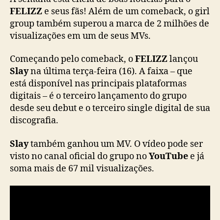
y
FELIZZ
e seus fãs! Além de um comeback, o girl
”
group também superou a marca de 2 milhões de
e
visualizações em um de seus MVs.
c
o
Começando pelo comeback, o
FELIZZ
lançou
m
Slay
na última terça-feira (16). A faixa – que
e
está disponível nas principais plataformas
m
digitais – é o terceiro lançamento do grupo
o
r
desde seu debut e o terceiro single digital de sua
a
discografia.
r
2
Slay
também ganhou um MV. O vídeo pode ser
m
visto no canal oficial do grupo no
YouTube
e já
i
soma mais de 67 mil visualizações.
l
h
õ
e
s