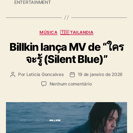
ENTERTAINMENT
a
g
s
C
MÚSICA
🇹🇭 TAILANDIA
a
Billkin lança MV de “ใคร
t
e
จะรู้ (Silent Blue)”
g
o
r
Por
Leticia Goncalves
19 de janeiro de 2026
A
D
i
u
a
a
e
Nenhum comentário
t
t
s
m
o
a
B
r
d
i
d
e
l
o
p
l
p
u
k
o
b
i