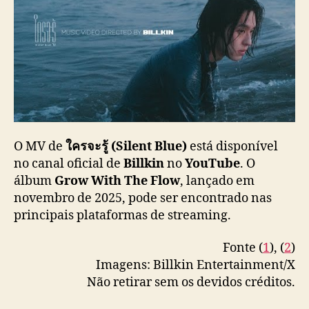
l
e
n
t
B
l
u
e
)
”
O MV de
ใครจะรู้ (Silent Blue)
está disponível
no canal oficial de
Billkin
no
YouTube
. O
álbum
Grow With The Flow
, lançado em
novembro de 2025, pode ser encontrado nas
principais plataformas de streaming.
Fonte (
1
), (
2
)
Imagens: Billkin Entertainment/X
Não retirar sem os devidos créditos.