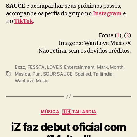
SAUCE
e acompanhar seus próximos passos,
acompanhe os perfis do grupo no
Instagram
e
no
TikTok
.
Fonte (
1
), (
2
)
Imagens: WanLove Music/X
Não retirar sem os devidos créditos.
Bozz
,
FESSTA
,
LOVEiS Entertainment
,
Mark
,
Month
,
Música
,
Pun
,
SOUR SAUCE
,
Spoiled
,
Tailândia
,
T
WanLove Music
a
g
s
C
MÚSICA
🇹🇭 TAILANDIA
a
iZ faz debut oficial com
t
e