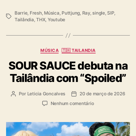
Barrie
,
Fresh
,
Música
,
Puttjung
,
Ray
,
single
,
SIP
,
T
Tailândia
,
THX
,
Youtube
a
g
s
C
MÚSICA
🇹🇭 TAILANDIA
a
SOUR SAUCE debuta na
t
e
Tailândia com “Spoiled”
g
o
r
Por
Leticia Goncalves
20 de março de 2026
A
D
i
u
a
a
e
Nenhum comentário
t
t
s
m
o
a
S
r
d
O
d
e
U
o
p