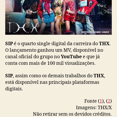
m
n
o
v
a
f
o
SIP
é o quarto single digital da carreira do
THX
.
r
O lançamento ganhou um MV, disponível no
m
canal oficial do grupo no
YouTube
e que já
a
ç
conta com mais de 100 mil visualizações.
ã
o
SIP
, assim como os demais trabalhos do
THX
,
está disponível nas principais plataformas
digitais.
Fonte (
1
), (
2
)
Imagens: THX/X
Não retirar sem os devidos créditos.