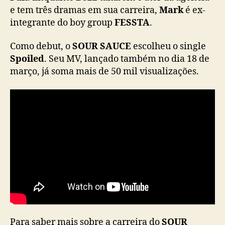
i
e tem três dramas em sua carreira,
Mark
é ex-
a
integrante do boy group
FESSTA
.
c
o
Como debut, o
SOUR SAUCE
escolheu o single
m
Spoiled
. Seu MV, lançado também no dia 18 de
“
março, já soma mais de 50 mil visualizações.
S
p
o
i
l
e
d
”
Para saber mais sobre a carreira do
SOUR