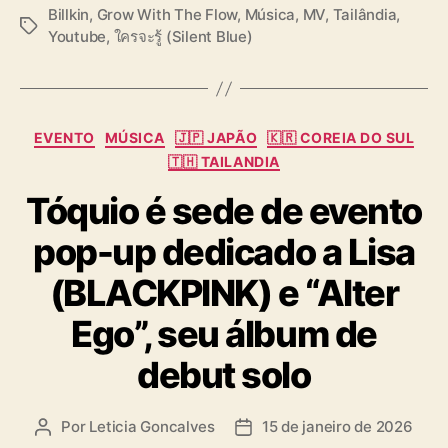
Billkin
,
Grow With The Flow
,
Música
,
MV
,
Tailândia
,
T
Youtube
,
ใครจะรู้ (Silent Blue)
a
g
s
C
EVENTO
MÚSICA
🇯🇵 JAPÃO
🇰🇷 COREIA DO SUL
a
🇹🇭 TAILANDIA
t
Tóquio é sede de evento
e
g
pop-up dedicado a Lisa
o
r
(BLACKPINK) e “Alter
i
a
Ego”, seu álbum de
s
debut solo
Por
Leticia Goncalves
15 de janeiro de 2026
A
D