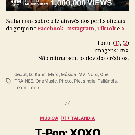
Saiba mais sobre o
Iz
através dos perfis oficiais
do grupo no
Facebook
,
Instagram
,
TikTok
e
X
.
Fonte (
1
), (
2
)
Imagens: Iz/X
Não retirar sem os devidos créditos.
debut
,
Iz
,
Kahn
,
Marc
,
Música
,
MV
,
Nord
,
One
TRAINEE
,
OneMusic
,
Photo
,
Pie
,
single
,
Tailândia
,
T
Team
,
Toon
a
g
s
C
MÚSICA
🇹🇭 TAILANDIA
a
T-Pop: XOXO
t