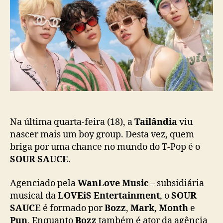
R
p
u
S
o
b
A
s
l
U
t
i
C
c
E
a
d
ç
e
ã
b
o
u
t
a
Na última quarta-feira (18), a
Tailândia
viu
n
nascer mais um boy group. Desta vez, quem
a
briga por uma chance no mundo do T-Pop é o
T
SOUR SAUCE
.
a
i
Agenciado pela
WanLove Music
– subsidiária
l
musical da
LOVEiS Entertainment
, o
SOUR
â
SAUCE
é formado por
Bozz
,
Mark
,
Month
e
n
Pun
. Enquanto
Bozz
também é ator da agência
d