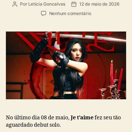
a
Por
Leticia Goncalves
12 de maio de 2026
A
D
s
u
a
e
Nenhum comentário
t
t
m
o
a
R
r
d
a
d
e
p
o
p
p
p
u
e
o
b
r
s
l
J
t
i
e
c
t
a
’
ç
a
ã
i
o
m
e
(
No último dia 08 de maio,
Je t’aime
fez seu tão
A
aguardado debut solo.
R