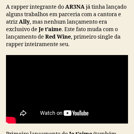
3
A rapper integrante do
AR3NA
já tinha lançado
N
alguns trabalhos em parceria com a cantora e
A
atriz
Ally
, mas nenhum lançamento era
)
exclusivo de
Je t’aime
. Este fato muda com o
f
lançamento de
Red Wine
, primeiro single da
a
rapper inteiramente seu.
z
d
e
b
u
t
s
o
l
o
c
o
m
“