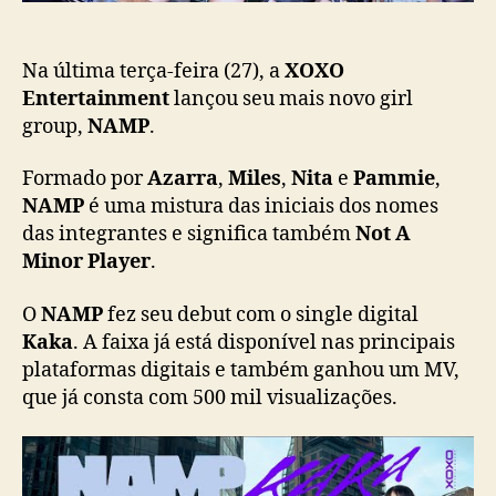
o
t
e
r
Na última terça-feira (27), a
XOXO
t
Entertainment
lançou seu mais novo girl
a
group,
NAMP
.
i
n
Formado por
Azarra
,
Miles
,
Nita
e
Pammie
,
m
NAMP
é uma mistura das iniciais dos nomes
e
das integrantes e significa também
Not A
n
Minor Player
.
t
d
e
O
NAMP
fez seu debut com o single digital
b
Kaka
. A faixa já está disponível nas principais
u
plataformas digitais e também ganhou um MV,
t
que já consta com 500 mil visualizações.
a
o
g
i