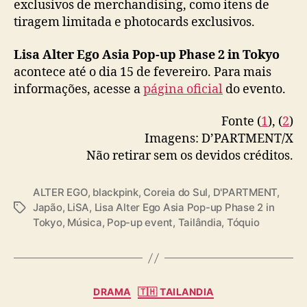
exclusivos de merchandising, como itens de
が、東京にて開催決定✨
B
tiragem limitada e photocards exclusivos.
L
本POP-UPでは、LISAが実際にステージやPVで
A
Lisa Alter Ego Asia Pop-up Phase 2 in Tokyo
着用した衣装を展示！
C
acontece até o dia 15 de fevereiro. Para mais
K
楽曲ごとに異なる表情を見せる『ALTER…
P
informações, acesse a
página oficial
do evento.
pic.twitter.com/dxRc6qY1Bq
I
N
— D'PARTMENT Official (@d_dpartment)
Fonte (
1
), (
2
)
K
January 9, 2026
Imagens: D’PARTMENT/X
)
Não retirar sem os devidos créditos.
e
“
A
ALTER EGO
,
blackpink
,
Coreia do Sul
,
D'PARTMENT
,
l
Japão
,
LiSA
,
Lisa Alter Ego Asia Pop-up Phase 2 in
T
t
Tokyo
,
Música
,
Pop-up event
,
Tailândia
,
Tóquio
a
e
g
r
s
E
g
C
DRAMA
🇹🇭 TAILANDIA
o
a