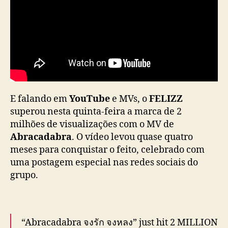
d
e
v
i
e
w
s
d
o
E falando em
YouTube
e MVs, o
FELIZZ
M
superou nesta quinta-feira a marca de 2
V
milhões de visualizações com o MV de
d
Abracadabra
. O vídeo levou quase quatro
e
meses para conquistar o feito, celebrado com
“
uma postagem especial nas redes sociais do
A
b
grupo.
r
a
c
a
“Abracadabra จงรัก จงหลง” just hit 2 MILLION