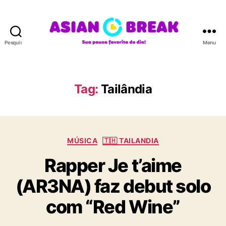
Pesquisar
Menu
A
S
I
A
Tag:
Tailândia
N
B
R
E
C
A
MÚSICA
🇹🇭 TAILANDIA
a
K
Rapper Je t’aime
t
e
(AR3NA) faz debut solo
g
o
com “Red Wine”
r
i