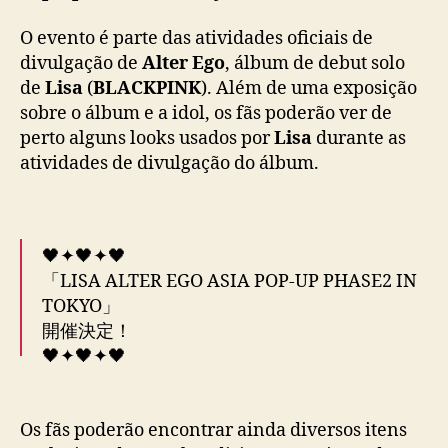
o
p
O evento é parte das atividades oficiais de
o
divulgação de
Alter Ego
, álbum de debut solo
p
de
Lisa
(
BLACKPINK
). Além de uma exposição
-
sobre o álbum e a idol, os fãs poderão ver de
u
p
perto alguns looks usados por
Lisa
durante as
d
atividades de divulgação do álbum.
e
d
i
c
🖤✦🖤✦🖤
a
「LISA ALTER EGO ASIA POP-UP PHASE2 IN
d
TOKYO」
o
開催決定！
a
L
🖤✦🖤✦🖤
i
s
BLACKPINK・LISAのソロアルバム『ALTER
a
Os fãs poderão encontrar ainda diversos itens
EGO』の世界観を体感できる期間限定POP-UP
(