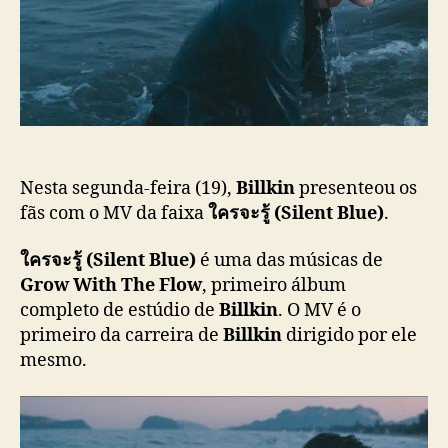
s
l
n
t
i
l
c
a
a
n
ç
ç
ã
a
o
M
V
d
Nesta segunda-feira (19),
Billkin
presenteou os
e
fãs com o MV da faixa
ใครจะรู้ (Silent Blue)
.
“
ใ
ใครจะรู้ (Silent Blue)
é uma das músicas de
ค
Grow With The Flow
, primeiro álbum
ร
completo de estúdio de
Billkin
. O MV é o
จ
primeiro da carreira de
Billkin
dirigido por ele
ะ
mesmo.
รู้
(
S
i