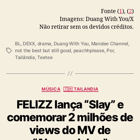
Fonte (
1
), (
2
)
Imagens: Duang With You/X
Não retirar sem os devidos créditos.
BL
,
DEXX
,
drama
,
Duang With You
,
Mandee Channel
,
not the best but still good
,
peachhplease
,
Por
,
T
Tailândia
,
Teetee
a
g
s
C
MÚSICA
🇹🇭 TAILANDIA
a
FELIZZ lança “Slay” e
t
e
comemorar 2 milhões de
g
o
views do MV de
r
i