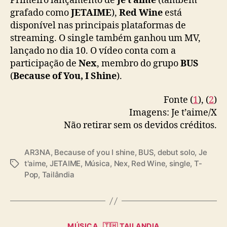
Primeiro lançamento de
Je t’aime
(também
R
grafado como
JETAIME
),
Red Wine
está
e
disponível nas principais plataformas de
d
W
streaming. O single também ganhou um MV,
i
lançado no dia 10. O vídeo conta com a
n
participação de
Nex
, membro do grupo
BUS
e
(
Because of You, I Shine
).
”
Fonte (
1
), (
2
)
Imagens: Je t’aime/X
Não retirar sem os devidos créditos.
AR3NA
,
Because of you I shine
,
BUS
,
debut solo
,
Je
t'aime
,
JETAIME
,
Música
,
Nex
,
Red Wine
,
single
,
T-
T
Pop
,
Tailândia
a
g
s
C
MÚSICA
🇹🇭 TAILANDIA