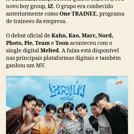
a
novo boy group,
iZ
. O grupo era conhecido
l
anteriormente como
One TRAINEE
, programa
c
de trainees da empresa.
o
m
O debut oficial de
Kahn, Kao, Marc, Nord,
“
Photo, Pie, Team
e
Toon
aconteceu com o
M
single digital
Melted
. A faixa está disponível
e
nas principais plataformas digitais e também
l
t
ganhou um MV.
e
d
”