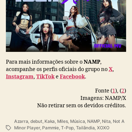
r
l
g
r
o
u
p
N
A
M
Para mais informações sobre o
NAMP
,
P
acompanhe os perfis oficiais do grupo no
X
,
Instagram
,
TikTok
e
Facebook
.
Fonte (
1
), (
2
)
Imagens: NAMP/X
Não retirar sem os devidos créditos.
Azarra
,
debut
,
Kaka
,
Miles
,
Música
,
NAMP
,
Nita
,
Not A
Minor Player
,
Pammie
,
T-Pop
,
Tailândia
,
XOXO
T