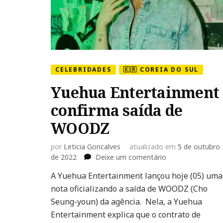
CELEBRIDADES
🇰🇷 COREIA DO SUL
Yuehua Entertainment
confirma saída de
WOODZ
por
Leticia Goncalves
atualizado em
5 de outubro
em
de 2022
Deixe um comentário
Yuehua
A Yuehua Entertainment lançou hoje (05) uma
Entertainment
nota oficializando a saída de WOODZ (Cho
confirma
saída
Seung-youn) da agência. Nela, a Yuehua
de
Entertainment explica que o contrato de
WOODZ