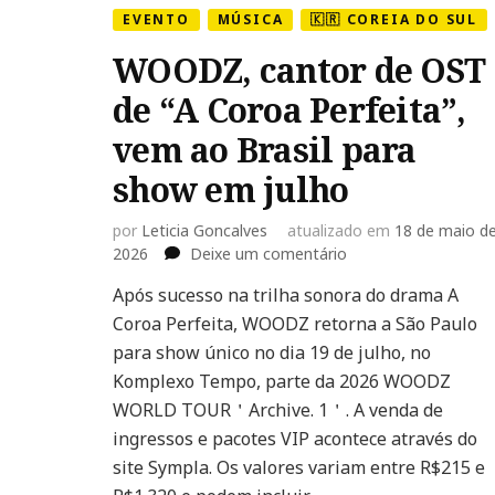
EVENTO
MÚSICA
🇰🇷 COREIA DO SUL
WOODZ, cantor de OST
de “A Coroa Perfeita”,
vem ao Brasil para
show em julho
por
Leticia Goncalves
atualizado em
18 de maio d
em
2026
Deixe um comentário
WOODZ,
Após sucesso na trilha sonora do drama A
cantor
Coroa Perfeita, WOODZ retorna a São Paulo
de
OST
para show único no dia 19 de julho, no
de
Komplexo Tempo, parte da 2026 WOODZ
“A
WORLD TOUR＇Archive. 1＇. A venda de
Coroa
ingressos e pacotes VIP acontece através do
Perfeita”,
vem
site Sympla. Os valores variam entre R$215 e
ao