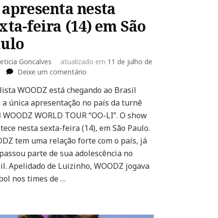
 apresenta nesta
xta-feira (14) em São
ulo
eticia Goncalves
atualizado em
11 de julho de
em
Deixe um comentário
2023
lista WOODZ está chegando ao Brasil
WOODZ
 a única apresentação no país da turnê
WORLD
TOUR
3 WOODZ WORLD TOUR “OO-LI”. O show
“OO-
tece nesta sexta-feira (14), em São Paulo.
LI”:
Z tem uma relação forte com o país, já
WOODZ
passou parte de sua adolescência no
se
apresenta
il. Apelidado de Luizinho, WOODZ jogava
nesta
bol nos times de …
sexta-
feira
(14)
em