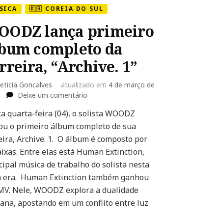
SICA
🇰🇷 COREIA DO SUL
OODZ lança primeiro
bum completo da
rreira, “Archive. 1”
eticia Goncalves
atualizado em
4 de março de
em
Deixe um comentário
WOODZ
a quarta-feira (04), o solista WOODZ
lança
ou o primeiro álbum completo de sua
primeiro
álbum
eira, Archive. 1. O álbum é composto por
completo
aixas. Entre elas está Human Extinction,
da
cipal música de trabalho do solista nesta
carreira,
 era. Human Extinction também ganhou
“Archive.
1”
V. Nele, WOODZ explora a dualidade
na, apostando em um conflito entre luz