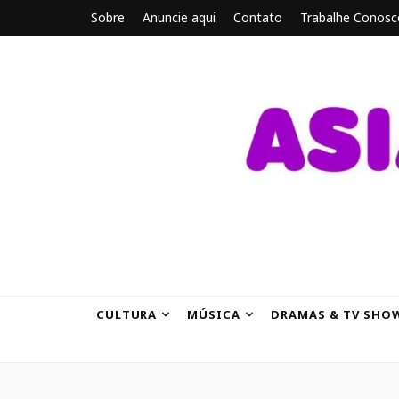
Sobre
Anuncie aqui
Contato
Trabalhe Conosc
ASIANBRE
Tudo sobre o entretenimento asiático.
CULTURA
MÚSICA
DRAMAS & TV SHO