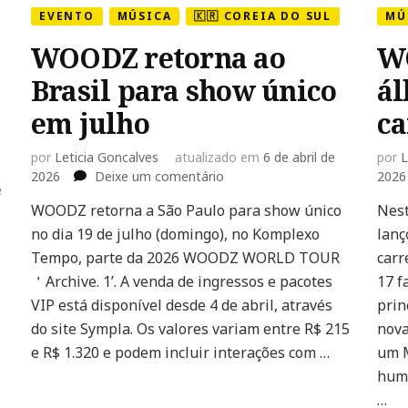
EVENTO
MÚSICA
🇰🇷 COREIA DO SUL
MÚ
WOODZ retorna ao
W
Brasil para show único
ál
em julho
ca
por
Leticia Goncalves
atualizado em
6 de abril de
por
L
em
2026
Deixe um comentário
2026
e
WOODZ
WOODZ retorna a São Paulo para show único
Nest
retorna
no dia 19 de julho (domingo), no Komplexo
ao
lanç
Brasil
Tempo, parte da 2026 WOODZ WORLD TOUR
carr
para
＇Archive. 1’. A venda de ingressos e pacotes
17 f
show
VIP está disponível desde 4 de abril, através
prin
único
do site Sympla. Os valores variam entre R$ 215
nova
em
julho
e R$ 1.320 e podem incluir interações com …
um M
huma
…