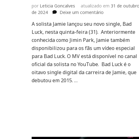
por
Leticia Goncalves
atualizado em
31 de outubr
em
de 2024
Deixe um comentário
“Bad
A solista Jamie lançou seu novo single, Bad
Luck”:
Luck, nesta quinta-feira (31). Anteriormente
Jamie
lança
conhecida como Jimin Park, Jamie também
novo
disponibilizou para os fãs um vídeo especial
single
para Bad Luck. O MV está disponível no canal
oficial da solista no YouTube. Bad Luck é o
oitavo single digital da carreira de Jamie, que
debutou em 2015. …