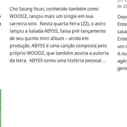
por
L
WOODZ
de 2
Cho Seung Youn, conhecido também como
faz
m
WOODZ, lançou mais um single em sua
comeback
Depo
com
a
carreira solo. Nesta quarta-feira (22), o astro
Ent
“ABYSS”,
lançou a balada ABYSS, faixa pré-lançamento
casa
faixa
de seu quinto mini álbum – ainda em
Ente
de
produção. ABYSS é uma canção composta pelo
seu
um c
novo
próprio WOODZ, que também assina a autoria
A no
mini
da letra. ABYSS conta uma história pessoal …
agên
álbum
gere