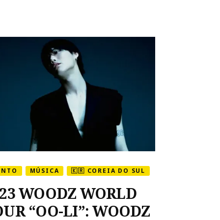
ENTO
MÚSICA
🇰🇷 COREIA DO SUL
023 WOODZ WORLD
OUR “OO-LI”: WOODZ