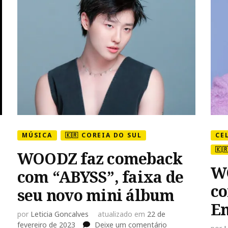
MÚSICA
🇰🇷 COREIA DO SUL
CE
🇰
WOODZ faz comeback
W
com “ABYSS”, faixa de
co
seu novo mini álbum
En
por
Leticia Goncalves
atualizado em
22 de
em
fevereiro de 2023
Deixe um comentário