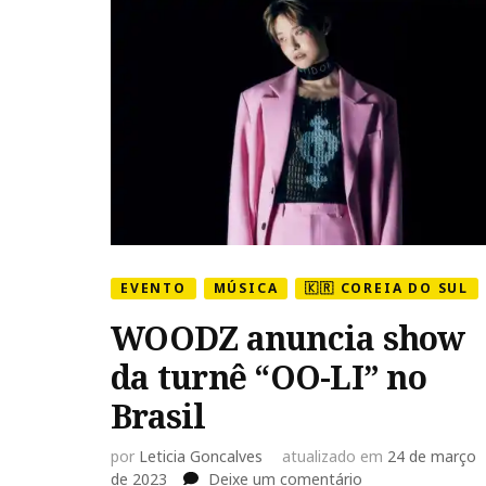
EVENTO
MÚSICA
🇰🇷 COREIA DO SUL
WOODZ anuncia show
da turnê “OO-LI” no
Brasil
por
Leticia Goncalves
atualizado em
24 de março
em
de 2023
Deixe um comentário