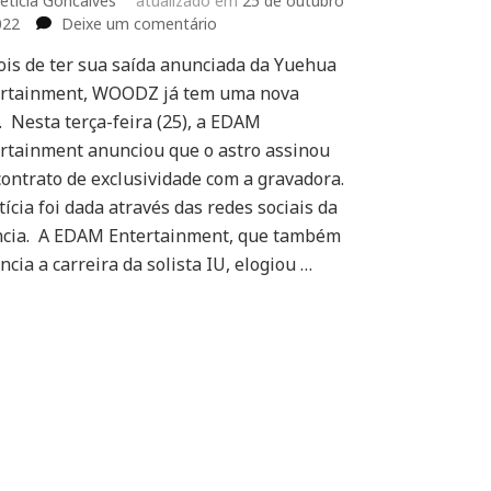
eticia Goncalves
atualizado em
25 de outubro
em
022
Deixe um comentário
WOODZ
is de ter sua saída anunciada da Yuehua
assina
ertainment, WOODZ já tem uma nova
contrato
com
. Nesta terça-feira (25), a EDAM
a
rtainment anunciou que o astro assinou
EDAM
ontrato de exclusividade com a gravadora.
Entertainment
tícia foi dada através das redes sociais da
cia. A EDAM Entertainment, que também
ncia a carreira da solista IU, elogiou …