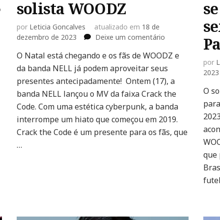
solista WOODZ
se
o
se
por
Leticia Goncalves
atualizado em
18 de
em
dezembro de 2023
Deixe um comentário
Pa
Confira
O Natal está chegando e os fãs de WOODZ e
os
por
L
da banda NELL já podem aproveitar seus
lançamentos
2023
da
presentes antecipadamente! Ontem (17), a
banda
O so
banda NELL lançou o MV da faixa Crack the
NELL
para
Code. Com uma estética cyberpunk, a banda
e
202
interrompe um hiato que começou em 2019.
do
acon
solista
Crack the Code é um presente para os fãs, que
WOODZ
WOOD
…
que 
Bras
fute