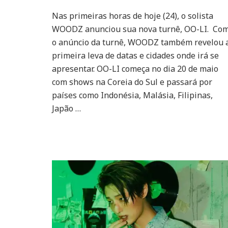
WOODZ
Nas primeiras horas de hoje (24), o solista
anuncia
WOODZ anunciou sua nova turnê, OO-LI. Co
show
da
o anúncio da turnê, WOODZ também revelou 
turnê
primeira leva de datas e cidades onde irá se
“OO-
apresentar. OO-LI começa no dia 20 de maio
LI”
com shows na Coreia do Sul e passará por
no
Brasil
países como Indonésia, Malásia, Filipinas,
Japão …