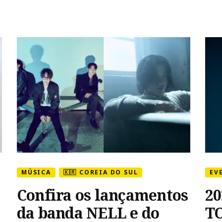
MÚSICA
🇰🇷 COREIA DO SUL
EV
Confira os lançamentos
2
da banda NELL e do
T