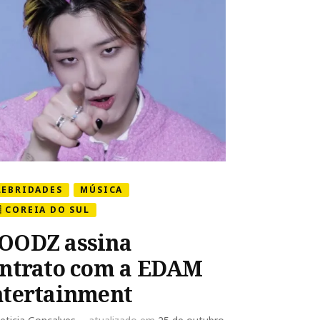
São
Paulo
LEBRIDADES
MÚSICA
🇷 COREIA DO SUL
OODZ assina
ntrato com a EDAM
tertainment