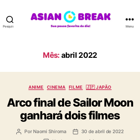
Pesquisar
Menu
A
S
I
A
Mês:
abril 2022
N
B
R
E
C
A
ANIME
CINEMA
FILME
🇯🇵 JAPÃO
a
K
Arco final de Sailor Moon
t
e
ganhará dois filmes
g
o
r
Por
Naomi Shiroma
30 de abril de 2022
A
D
i
u
a