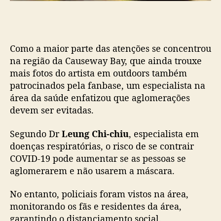
o
d
o
a
Como a maior parte das atenções se concentrou
r
t
na região da Causeway Bay, que ainda trouxe
i
mais fotos do artista em outdoors também
s
patrocinados pela fanbase, um especialista na
t
área da saúde enfatizou que aglomerações
a
devem ser evitadas.
c
o
Segundo Dr
Leung Chi-chiu
, especialista em
m
doenças respiratórias, o risco de se contrair
u
m
COVID-19 pode aumentar se as pessoas se
b
aglomerarem e não usarem a máscara.
o
n
No entanto, policiais foram vistos na área,
d
monitorando os fãs e residentes da área,
e
garantindo o distanciamento social.