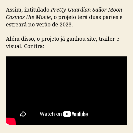
o
Assim, intitulado
Pretty Guardian Sailor Moon
n
Cosmos the Movie
, o projeto terá duas partes e
g
estreará no verão de 2023.
a
n
Além disso, o projeto já ganhou site, trailer e
h
a
visual. Confira:
r
á
d
o
i
s
f
i
l
m
e
s