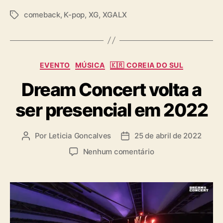
comeback
,
K-pop
,
XG
,
XGALX
T
a
g
s
C
EVENTO
MÚSICA
🇰🇷 COREIA DO SUL
a
Dream Concert volta a
t
e
ser presencial em 2022
g
o
r
Por
Leticia Goncalves
25 de abril de 2022
A
D
i
u
a
a
e
Nenhum comentário
t
t
s
m
o
a
D
r
d
r
d
e
e
o
p
a
p
u
m