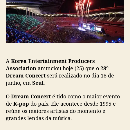
o
b
C
s
l
o
t
i
n
c
c
a
e
ç
r
ã
t
o
v
o
A
Korea Entertainment Producers
l
t
Association
anunciou hoje (25) que o
28º
a
Dream Concert
será realizado no dia 18 de
a
junho, em
Seul
.
s
e
O
Dream Concert
é tido como o maior evento
r
de
K-pop
do país. Ele acontece desde 1995 e
p
reúne os maiores artistas do momento e
r
grandes lendas da música.
e
s