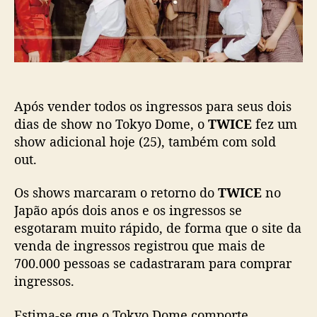
c
a
a
p
ç
ã
ã
o
o
:
c
Após vender todos os ingressos para seus dois
o
m
dias de show no Tokyo Dome, o
TWICE
fez um
s
show adicional hoje (25), também com sold
o
out.
l
d
Os shows marcaram o retorno do
TWICE
no
o
Japão após dois anos e os ingressos se
u
esgotaram muito rápido, de forma que o site da
t
venda de ingressos registrou que mais de
e
m
700.000 pessoas se cadastraram para comprar
t
ingressos.
r
ê
Estima-se que o Tokyo Dome comporte