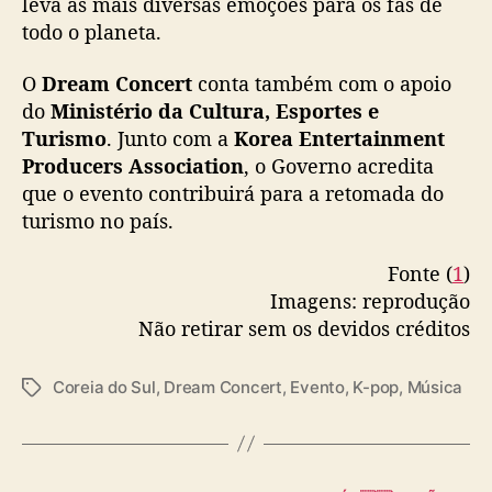
leva as mais diversas emoções para os fãs de
todo o planeta.
O
Dream Concert
conta também com o apoio
do
Ministério da Cultura, Esportes e
Turismo
. Junto com a
Korea Entertainment
Producers Association
, o Governo acredita
que o evento contribuirá para a retomada do
turismo no país.
Fonte (
1
)
Imagens: reprodução
Não retirar sem os devidos créditos
Coreia do Sul
,
Dream Concert
,
Evento
,
K-pop
,
Música
T
a
g
s