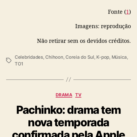
o
m
Fonte (
1
)
a
W
Imagens: reprodução
a
k
Não retirar sem os devidos créditos.
e
O
Celebridades
,
Chihoon
,
Coreia do Sul
,
K-pop
,
Música
,
n
T
TO1
e
a
E
g
n
s
t
e
C
DRAMA
TV
r
a
t
Pachinko: drama tem
t
a
e
i
nova temporada
g
n
o
confirmada pela Apple
m
r