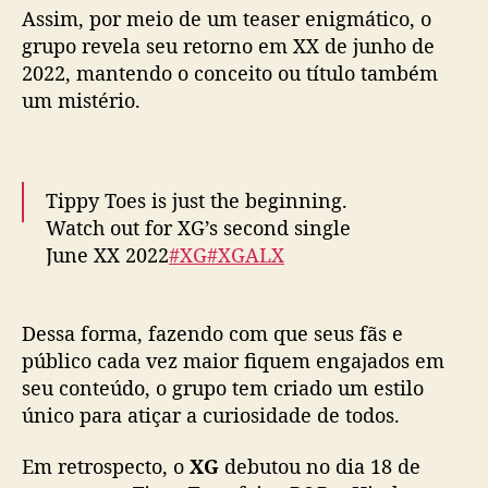
u
Assim, por meio de um teaser enigmático, o
n
grupo revela seu retorno em XX de junho de
c
2022, mantendo o conceito ou título também
i
um mistério.
a
p
r
i
m
Tippy Toes is just the beginning.
e
Watch out for XG’s second single
i
June XX 2022
#XG
#XGALX
r
pic.twitter.com/7NRJBszX6B
o
c
— XG OFFICIAL (@XGOfficial_)
April 25,
Dessa forma, fazendo com que seus fãs e
o
2022
público cada vez maior fiquem engajados em
m
seu conteúdo, o grupo tem criado um estilo
e
b
único para atiçar a curiosidade de todos.
a
c
Em retrospecto, o
XG
debutou no dia 18 de
k