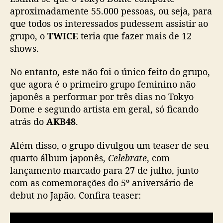
s
aproximadamente 55.000 pessoas, ou seja, para
s
que todos os interessados pudessem assistir ao
h
grupo, o
TWICE
teria que fazer mais de 12
o
shows.
w
s
,
No entanto, este não foi o único feito do grupo,
g
que agora é o primeiro grupo feminino não
r
japonês a performar por três dias no Tokyo
u
Dome e segundo artista em geral, só ficando
p
atrás do
AKB48
.
o
a
Além disso, o grupo divulgou um teaser de seu
n
quarto álbum japonês,
Celebrate
, com
u
n
lançamento marcado para 27 de julho, junto
c
com as comemorações do 5º aniversário de
i
debut no Japão. Confira teaser:
a
n
o