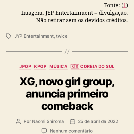
Fonte: (
1
)
Imagem: JYP Entertainment – divulgação.
Não retirar sem os devidos créditos.
JYP Entertainment
,
twice
T
a
g
s
C
JPOP
KPOP
MÚSICA
🇰🇷 COREIA DO SUL
a
XG, novo girl group,
t
e
anuncia primeiro
g
o
comeback
r
i
a
Por
Naomi Shiroma
25 de abril de 2022
A
D
s
u
a
e
Nenhum comentário