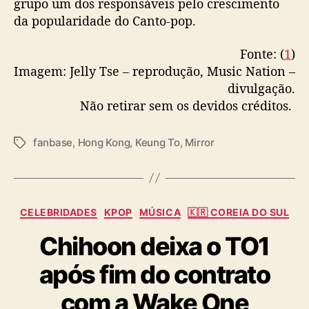
grupo um dos responsáveis pelo crescimento
da popularidade do Canto-pop.
Fonte: (
1
)
Imagem: Jelly Tse – reprodução, Music Nation –
divulgação.
Não retirar sem os devidos créditos.
fanbase
,
Hong Kong
,
Keung To
,
Mirror
T
a
g
s
C
CELEBRIDADES
KPOP
MÚSICA
🇰🇷 COREIA DO SUL
a
Chihoon deixa o TO1
t
e
após fim do contrato
g
o
com a Wake One
r