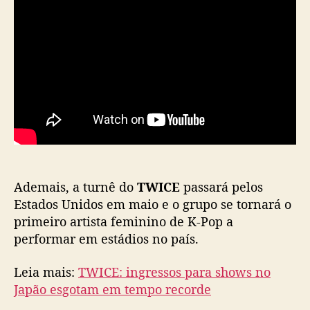
v
o
á
l
b
u
m
j
a
p
o
n
Ademais, a turnê do
TWICE
passará pelos
ê
Estados Unidos em maio e o grupo se tornará o
s
primeiro artista feminino de K-Pop a
performar em estádios no país.
Leia mais:
TWICE: ingressos para shows no
Japão esgotam em tempo recorde