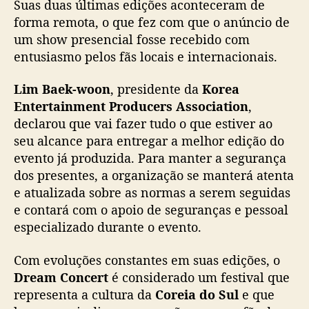
e
Suas duas últimas edições aconteceram de
n
forma remota, o que fez com que o anúncio de
c
um show presencial fosse recebido com
i
entusiasmo pelos fãs locais e internacionais.
a
l
Lim Baek-woon
, presidente da
Korea
e
Entertainment Producers Association
,
m
declarou que vai fazer tudo o que estiver ao
2
0
seu alcance para entregar a melhor edição do
2
evento já produzida. Para manter a segurança
2
dos presentes, a organização se manterá atenta
e atualizada sobre as normas a serem seguidas
e contará com o apoio de seguranças e pessoal
especializado durante o evento.
Com evoluções constantes em suas edições, o
Dream Concert
é considerado um festival que
representa a cultura da
Coreia do Sul
e que