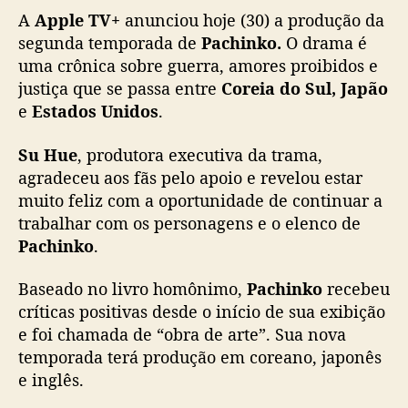
A
Apple TV+
anunciou hoje (30) a produção da
t
e
segunda temporada de
Pachinko.
O drama é
m
uma crônica sobre guerra, amores proibidos e
n
justiça que se passa entre
Coreia do Sul, Japão
o
e
Estados Unidos
.
v
a
Su Hue
, produtora executiva da trama,
t
agradeceu aos fãs pelo apoio e revelou estar
e
muito feliz com a oportunidade de continuar a
m
p
trabalhar com os personagens e o elenco de
o
Pachinko
.
r
a
Baseado no livro homônimo,
Pachinko
recebeu
d
críticas positivas desde o início de sua exibição
a
e foi chamada de “obra de arte”. Sua nova
c
temporada terá produção em coreano, japonês
o
e inglês.
n
f