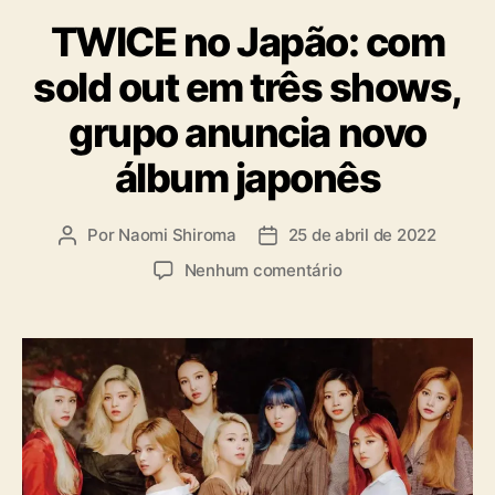
a
TWICE no Japão: com
t
e
sold out em três shows,
g
o
grupo anuncia novo
r
i
álbum japonês
a
s
Por
Naomi Shiroma
25 de abril de 2022
A
D
u
a
e
Nenhum comentário
t
t
m
o
a
T
r
d
W
d
e
I
o
p
C
p
u
E
o
b
n
s
l
o
t
i
J