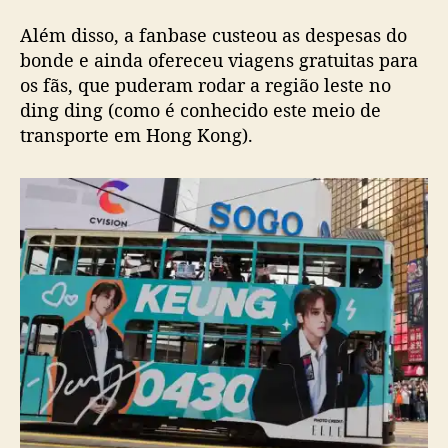
g
Além disso, a fanbase custeou as despesas do
c
bonde e ainda ofereceu viagens gratuitas para
e
os fãs, que puderam rodar a região leste no
l
e
ding ding (como é conhecido este meio de
b
transporte em Hong Kong).
r
a
m
o
a
n
i
v
e
r
s
á
r
i