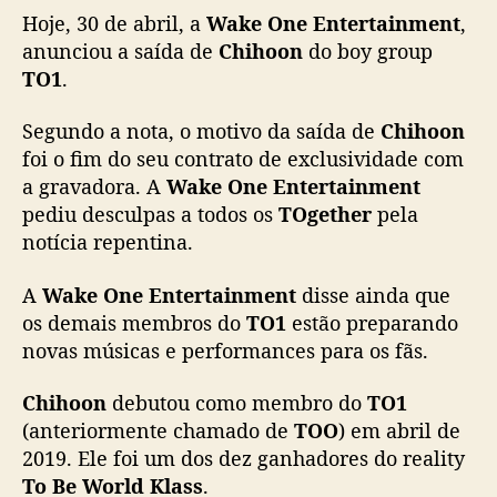
Hoje, 30 de abril, a
Wake One Entertainment
,
O
1
anunciou a saída de
Chihoon
do boy group
a
TO1
.
p
ó
Segundo a nota, o motivo da saída de
Chihoon
s
foi o fim do seu contrato de exclusividade com
f
a gravadora. A
Wake One Entertainment
i
pediu desculpas a todos os
TOgether
pela
m
notícia repentina.
d
o
c
A
Wake One Entertainment
disse ainda que
o
os demais membros do
TO1
estão preparando
n
novas músicas e performances para os fãs.
t
r
Chihoon
debutou como membro do
TO1
a
(anteriormente chamado de
TOO
) em abril de
t
2019. Ele foi um dos dez ganhadores do reality
o
To Be World Klass
.
c