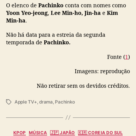
i
O elenco de
Pachinko
conta com nomes como
r
Yoon
Yeo-jeong
,
Lee Min-ho, Jin-ha
e
Kim
m
Min-ha
.
a
d
Não há data para a estreia da segunda
a
temporada de
Pachinko.
p
e
Fonte (
1
)
l
a
Imagens: reprodução
A
p
p
Não retirar sem os devidos créditos.
l
e
Apple TV+
,
drama
,
Pachinko
T
T
a
V
g
+
s
C
KPOP
MÚSICA
🇯🇵 JAPÃO
🇰🇷 COREIA DO SUL