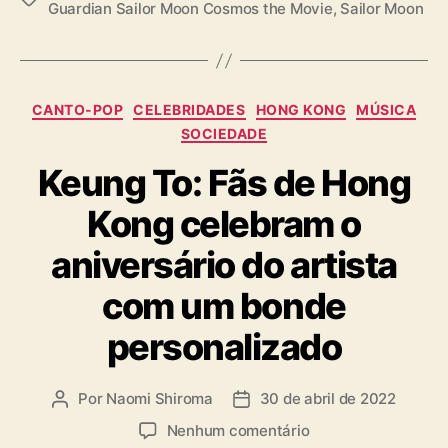
Guardian Sailor Moon Cosmos the Movie
,
Sailor Moon
a
g
s
C
CANTO-POP
CELEBRIDADES
HONG KONG
MÚSICA
a
SOCIEDADE
t
Keung To: Fãs de Hong
e
g
Kong celebram o
o
r
aniversário do artista
i
a
com um bonde
s
personalizado
Por
Naomi Shiroma
30 de abril de 2022
A
D
u
a
e
Nenhum comentário
t
t