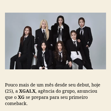
t
t
m
o
a
X
r
d
G
d
e
,
o
p
n
p
u
o
o
b
v
s
l
o
t
i
g
c
i
a
r
ç
l
ã
g
o
r
o
Pouco mais de um mês desde seu debut, hoje
u
p
(25), a
XGALX
, agência do grupo, anunciou
,
que o
XG
se prepara para seu primeiro
a
comeback.
n