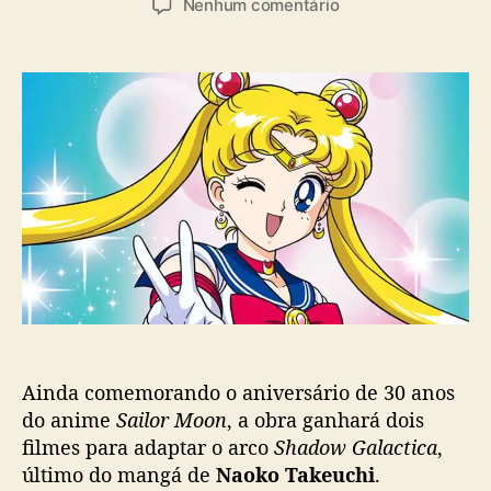
a
e
Nenhum comentário
t
t
s
m
o
a
A
r
d
r
d
e
c
o
p
o
p
u
f
o
b
i
s
l
n
t
i
a
c
l
a
d
ç
e
ã
S
o
a
i
Ainda comemorando o aniversário de 30 anos
l
o
do anime
Sailor Moon
, a obra ganhará dois
r
filmes para adaptar o arco
Shadow Galactica
,
M
último do mangá de
Naoko Takeuchi
.
o