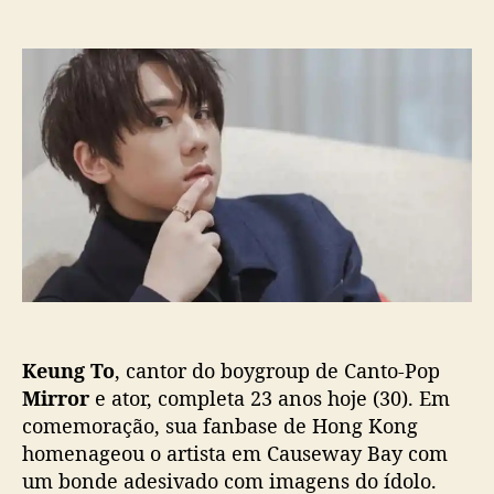
m
o
a
K
r
d
e
d
e
u
o
p
n
p
u
g
o
b
T
s
l
o
t
i
:
c
F
a
ã
ç
s
ã
d
o
e
H
Keung To
, cantor do boygroup de Canto-Pop
o
n
Mirror
e ator, completa 23 anos hoje (30). Em
g
comemoração, sua fanbase de Hong Kong
K
homenageou o artista em Causeway Bay com
o
um bonde adesivado com imagens do ídolo.
n