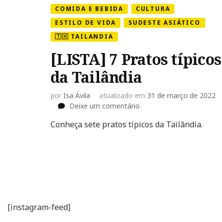
COMIDA E BEBIDA
CULTURA
ESTILO DE VIDA
SUDESTE ASIÁTICO
🇹🇭 TAILANDIA
[LISTA] 7 Pratos típicos
da Tailândia
por
Isa Ávila
atualizado em
31 de março de 2022
em
Deixe um comentário
[LISTA]
Conheça sete pratos típicos da Tailândia.
7
Pratos
típicos
da
Tailândia
[instagram-feed]