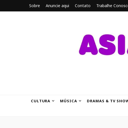
Sobre
Anuncie aqui
Contato
Trabalhe Conosc
ASIANBRE
Tudo sobre o entretenimento asiático.
CULTURA
MÚSICA
DRAMAS & TV SHO