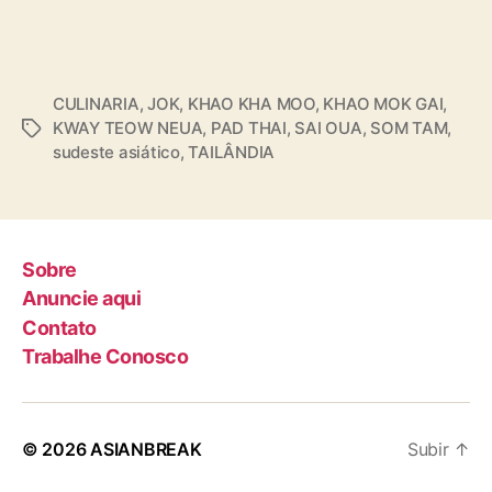
CULINARIA
,
JOK
,
KHAO KHA MOO
,
KHAO MOK GAI
,
KWAY TEOW NEUA
,
PAD THAI
,
SAI OUA
,
SOM TAM
,
T
sudeste asiático
,
TAILÂNDIA
a
g
s
Sobre
Anuncie aqui
Contato
Trabalhe Conosco
© 2026
ASIANBREAK
Subir
↑