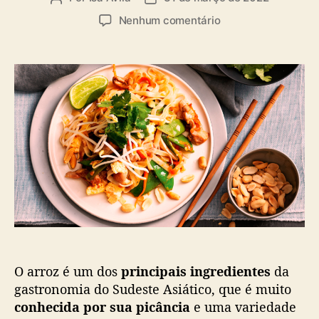
a
u
a
s
e
Nenhum comentário
t
t
m
o
a
[
r
d
L
d
e
I
o
p
S
p
u
T
o
b
A
s
l
]
t
i
7
c
P
a
r
ç
a
ã
t
o
o
s
O arroz é um dos
principais ingredientes
da
t
í
gastronomia do Sudeste Asiático, que é muito
p
conhecida por sua picância
e uma variedade
i