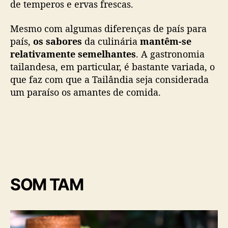
de temperos e ervas frescas.
c
o
Mesmo com algumas diferenças de país para
s
país,
os sabores
da culinária
mantêm-se
d
relativamente semelhantes
. A gastronomia
a
tailandesa, em particular, é bastante variada, o
T
a
que faz com que a Tailândia seja considerada
i
um paraíso os amantes de comida.
l
â
n
d
i
a
SOM TAM