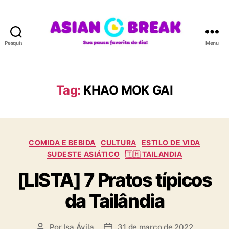
Pesquisar
Menu
A
S
I
A
Tag:
KHAO MOK GAI
N
B
R
E
C
A
COMIDA E BEBIDA
CULTURA
ESTILO DE VIDA
a
K
SUDESTE ASIÁTICO
🇹🇭 TAILANDIA
t
[LISTA] 7 Pratos típicos
e
g
da Tailândia
o
r
i
Por
Isa Ávila
31 de março de 2022
A
D