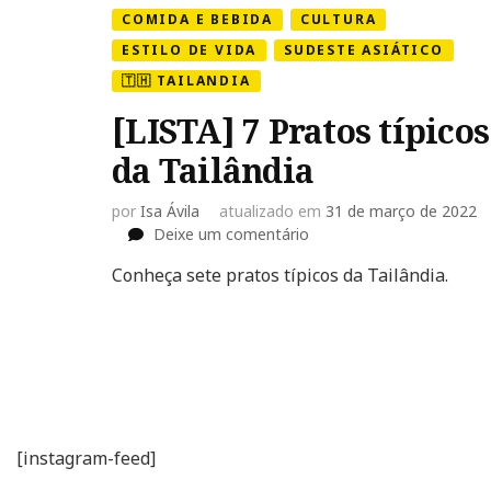
COMIDA E BEBIDA
CULTURA
ESTILO DE VIDA
SUDESTE ASIÁTICO
🇹🇭 TAILANDIA
[LISTA] 7 Pratos típicos
da Tailândia
por
Isa Ávila
atualizado em
31 de março de 2022
em
Deixe um comentário
[LISTA]
Conheça sete pratos típicos da Tailândia.
7
Pratos
típicos
da
Tailândia
[instagram-feed]