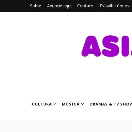
Sobre
Anuncie aqui
Contato
Trabalhe Conosc
ASIANBRE
Tudo sobre o entretenimento asiático.
CULTURA
MÚSICA
DRAMAS & TV SHO